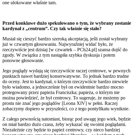
one ulokowane właśnie tam.
Przed konklawe dużo spekulowano o tym, że wybrany zostanie
kardynał z „centrum”. Czy tak właśnie się stało?
Musiał się cieszyć bardzo szeroką akceptacją, jeśli został wybrany
już w czwartym głosowaniu. Najwyraźniej widać było, że
rzeczywiście jest dzisiaj [w czwartek – PCh24.pl] szansa dojść do
zgody. W związku z tym nastąpiła szybka dyskusja i potem
ponowne głosowanie.
Jego poglądy wydają się rzeczywiście raczej centrowe, w pewnych
punktach nawet bardziej konserwatywne. To jednak bardzo trudne
do oceny. Jest to kardynał, o którym rzeczywiście bardzo niewiele
było wiadomo, a jednocześnie był on ewidentnie bardzo mocno
protegowany przez papieża Franciszka; papieża, o którym nie
można powiedzieć, że był centrowy. To sugeruje, że możemy po
prostu nie znać jego poglądów [Leona XIV] w pełni. Raczej
zobaczymy dopiero w przyszłości, co z tego pontyfikatu wyniknie.
Z całego pewnością natomiast, biorąc pod uwagę jego wiek, będzie
on miał bardzo dużo czasu, żeby wykazać się swoimi poglądami.
Niezależnie czy będzie to papież centrowy, czy nieco bardziej