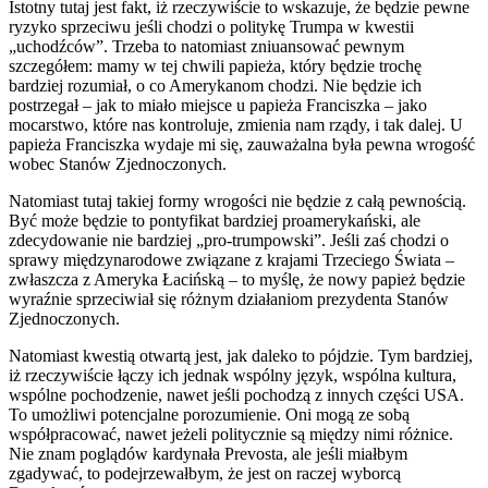
Istotny tutaj jest fakt, iż rzeczywiście to wskazuje, że będzie pewne
ryzyko sprzeciwu jeśli chodzi o politykę Trumpa w kwestii
„uchodźców”. Trzeba to natomiast zniuansować pewnym
szczegółem: mamy w tej chwili papieża, który będzie trochę
bardziej rozumiał, o co Amerykanom chodzi. Nie będzie ich
postrzegał – jak to miało miejsce u papieża Franciszka – jako
mocarstwo, które nas kontroluje, zmienia nam rządy, i tak dalej. U
papieża Franciszka wydaje mi się, zauważalna była pewna wrogość
wobec Stanów Zjednoczonych.
Natomiast tutaj takiej formy wrogości nie będzie z całą pewnością.
Być może będzie to pontyfikat bardziej proamerykański, ale
zdecydowanie nie bardziej „pro-trumpowski”. Jeśli zaś chodzi o
sprawy międzynarodowe związane z krajami Trzeciego Świata –
zwłaszcza z Ameryka Łacińską – to myślę, że nowy papież będzie
wyraźnie sprzeciwiał się różnym działaniom prezydenta Stanów
Zjednoczonych.
Natomiast kwestią otwartą jest, jak daleko to pójdzie. Tym bardziej,
iż rzeczywiście łączy ich jednak wspólny język, wspólna kultura,
wspólne pochodzenie, nawet jeśli pochodzą z innych części USA.
To umożliwi potencjalne porozumienie. Oni mogą ze sobą
współpracować, nawet jeżeli politycznie są między nimi różnice.
Nie znam poglądów kardynała Prevosta, ale jeśli miałbym
zgadywać, to podejrzewałbym, że jest on raczej wyborcą