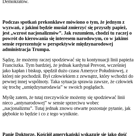
Demokratów.
Podczas spotkań prekonklawe mówiono o tym, że jednym z
wyzwań, z jakimi będzie musiał zmierzyć się przyszły papież,
jest „wzrost nacjonalizmów”. Jak rozumiem, chodzi tu raczej o
powrót do kierowania się interesem narodowym, co w jakimś
sensie reprezentuje w perspektywie międzynarodowej
administracja Trumpa.
Sądzę, że możemy raczej spodziewać się tu kontynuacji linii papieża
Franciszka. Tym bardziej, że jednak kardynał Prevost, wcześniej
jako kapłan i biskup, spędził dużo czasu Ameryce Południowej, z
której nie pochodził. Był człowiekiem z zewnątrz, który wchodzi do
pewnej innej wspólnoty. Taka sytuacja sprawia zawsze, że człowiek
się trochę „umiędzynarodawia” w swoich poglądach.
Myślę zatem, że tutaj rzeczywiście możemy się spodziewać linii
nieco „antynarodowej” w sensie sprzeciwu wobec
„nacjonalizmu”. Tutaj jednak znowu otwarte pozostaje pytanie, jak
głębokie to będzie i co z tego wyniknie.
Panie Doktorze, Kościół amerykański wskazuje się jako dość