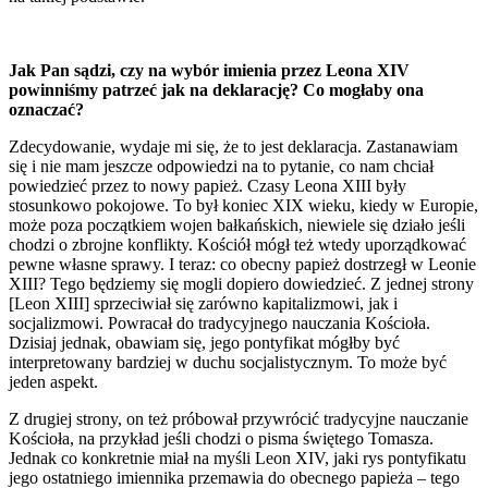
Jak Pan sądzi, czy na wybór imienia przez Leona XIV
powinniśmy patrzeć jak na deklarację? Co mogłaby ona
oznaczać?
Zdecydowanie, wydaje mi się, że to jest deklaracja. Zastanawiam
się i nie mam jeszcze odpowiedzi na to pytanie, co nam chciał
powiedzieć przez to nowy papież. Czasy Leona XIII były
stosunkowo pokojowe. To był koniec XIX wieku, kiedy w Europie,
może poza początkiem wojen bałkańskich, niewiele się działo jeśli
chodzi o zbrojne konflikty. Kościół mógł też wtedy uporządkować
pewne własne sprawy. I teraz: co obecny papież dostrzegł w Leonie
XIII? Tego będziemy się mogli dopiero dowiedzieć. Z jednej strony
[Leon XIII] sprzeciwiał się zarówno kapitalizmowi, jak i
socjalizmowi. Powracał do tradycyjnego nauczania Kościoła.
Dzisiaj jednak, obawiam się, jego pontyfikat mógłby być
interpretowany bardziej w duchu socjalistycznym. To może być
jeden aspekt.
Z drugiej strony, on też próbował przywrócić tradycyjne nauczanie
Kościoła, na przykład jeśli chodzi o pisma świętego Tomasza.
Jednak co konkretnie miał na myśli Leon XIV, jaki rys pontyfikatu
jego ostatniego imiennika przemawia do obecnego papieża – tego