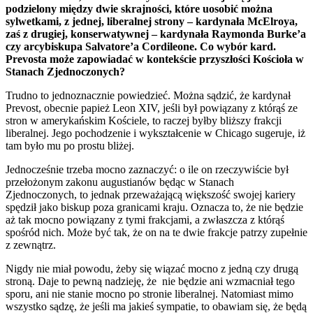
podzielony
między dwie skrajności, które uosobić można
sylwetkami, z jednej, liberalnej strony – kardynała McElroya,
zaś z drugiej, konserwatywnej – kardynała Raymonda Burke’a
czy arcybiskupa Salvatore’a Cordileone. Co wybór kard.
Prevosta może zapowiadać w kontekście przyszłości Kościoła w
Stanach Zjednoczonych?
Trudno to jednoznacznie powiedzieć. Można sądzić, że kardynał
Prevost, obecnie papież Leon XIV, jeśli był powiązany z którąś ze
stron w amerykańskim Kościele, to raczej byłby bliższy frakcji
liberalnej. Jego pochodzenie i wykształcenie w Chicago sugeruje, iż
tam było mu po prostu bliżej.
Jednocześnie trzeba mocno zaznaczyć: o ile on rzeczywiście był
przełożonym zakonu augustianów będąc w Stanach
Zjednoczonych, to jednak przeważającą większość swojej kariery
spędził jako biskup poza granicami kraju. Oznacza to, że nie będzie
aż tak mocno powiązany z tymi frakcjami, a zwłaszcza z którąś
spośród nich. Może być tak, że on na te dwie frakcje patrzy zupełnie
z zewnątrz.
Nigdy nie miał powodu, żeby się wiązać mocno z jedną czy drugą
stroną. Daje to pewną nadzieję, że nie będzie ani wzmacniał tego
sporu, ani nie stanie mocno po stronie liberalnej. Natomiast mimo
wszystko sądzę, że jeśli ma jakieś sympatie, to obawiam się, że będą