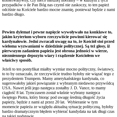
konserwatywny, czy nieco bardziej liberalny – w każdym z tych
przypadków o ile Pan Bóg nas czymś nie zaskoczy, to ten papież
odciśnie na Kościele bardzo mocne znamię, ponieważ będzie z nami
bardzo długo.
Pewien dylemat i pewne napięcie wywoływało na konklawe to,
jakim kryterium wyboru rzeczywiście powinni kierować się
kardynałowie. Jedni zwracali uwagę na to, że Kościół stoi przed
wieloma wyzwaniami w dziedzinie politycznej. Są też głosy, iż
pierwszym zadaniem papieża jest obrona jedności w wierze,
niezmiennego depozytu wiary i rządzenie Kościołem we
właściwy sposób.
Jeżeli to ten pontyfikat miałby wymiar mocno polityczny, światowy,
to to by oznaczało, że rzeczywiście trudno byłoby nie wiązać tego z
prezydentem Trumpem. Mamy amerykańskiego kardynała, co
sugerowałoby jakieś powiązanie z wybranym niedawno przywódcą
USA. Nawet jeśli jego następca zostałby J. D. Vance, to mamy
ciągłość 8 lat. Tymczasem został właśnie wybrany następca
świętego Piotra, który biorąc pod uwagę średnią długość życia
papieży, będzie z nami aż przez 20 lat. Wybieranie w tym
momencie papieża ze względu aktualną sytuację polityczną, byłoby
bardzo dramatycznym błędem wybierać kandydata na tak długi czas
na takiej podstawie.