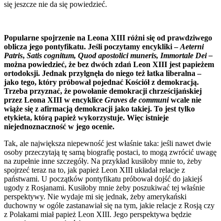
się jeszcze nie da się powiedzieć.
Popularne spojrzenie na Leona XIII różni się od prawdziwego
oblicza jego pontyfikatu. Jeśli poczytamy encykliki –
Aeterni
Patris
,
Satis cognitum, Quod apostolici muneris, Immortale Dei –
można powiedzieć, że bez dwóch zdań Leon XIII jest papieżem
ortodoksji. Jednak przylgnęła do niego też łatka liberalna –
jako tego, który próbował pojednać Kościół z demokracją.
Trzeba przyznać, że powołanie demokracji chrześcijańskiej
przez Leona XIII w encyklice
Graves de communi
wcale nie
wiąże się z afirmacją demokracji jako takiej. To jest tylko
etykieta, którą papież wykorzystuje. Więc istnieje
niejednoznaczność w jego ocenie.
Tak, ale największa niepewność jest właśnie taka: jeśli nawet dwie
osoby przeczytają tę samą biografię postaci, to mogą zwrócić uwagę
na zupełnie inne szczegóły. Na przykład kusiłoby mnie to, żeby
spojrzeć teraz na to, jak papież Leon XIII układał relacje z
państwami. U początków pontyfikatu próbował dojść do jakiejś
ugody z Rosjanami. Kusiłoby mnie żeby poszukiwać tej właśnie
perspektywy. Nie wydaje mi się jednak, żeby amerykański
duchowny w ogóle zastanawiał się na tym, jakie relacje z Rosją czy
z Polakami miał papież Leon XIII. Jego perspektywa będzie