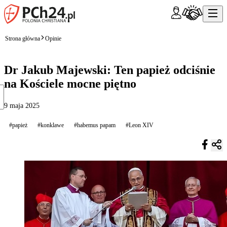
Strona główna
Opinie
Dr Jakub Majewski: Ten papież odciśnie
na Kościele mocne piętno
9 maja 2025
#papież
#konklawe
#habemus papam
#Leon XIV