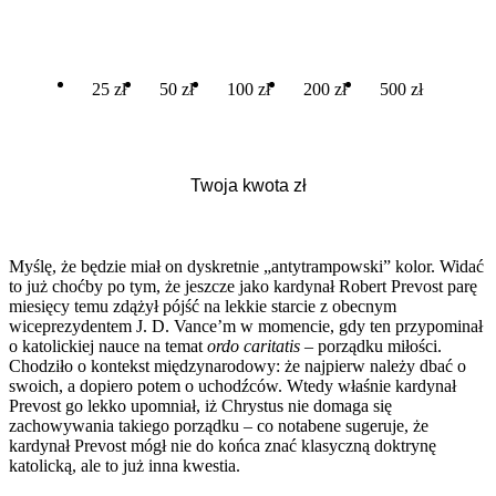
25 zł
50 zł
100 zł
200 zł
500 zł
Myślę, że będzie miał on dyskretnie „antytrampowski” kolor. Widać
to już choćby po tym, że jeszcze jako kardynał Robert Prevost parę
miesięcy temu zdążył pójść na lekkie starcie z obecnym
wiceprezydentem J. D. Vance’m w momencie, gdy ten przypominał
o katolickiej nauce na temat
ordo caritatis
– porządku miłości.
Chodziło o kontekst międzynarodowy: że najpierw należy dbać o
swoich, a dopiero potem o uchodźców. Wtedy właśnie kardynał
Prevost go lekko upomniał, iż Chrystus nie domaga się
zachowywania takiego porządku – co notabene sugeruje, że
kardynał Prevost mógł nie do końca znać klasyczną doktrynę
katolicką, ale to już inna kwestia.