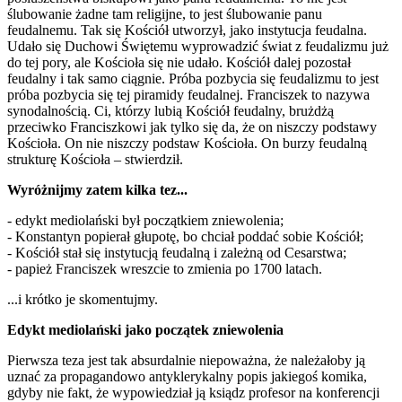
ślubowanie żadne tam religijne, to jest ślubowanie panu
feudalnemu. Tak się Kościół utworzył, jako instytucja feudalna.
Udało się Duchowi Świętemu wyprowadzić świat z feudalizmu już
do tej pory, ale Kościoła się nie udało. Kościół dalej pozostał
feudalny i tak samo ciągnie. Próba pozbycia się feudalizmu to jest
próba pozbycia się tej piramidy feudalnej. Franciszek to nazywa
synodalnością. Ci, którzy lubią Kościół feudalny, brużdżą
przeciwko Franciszkowi jak tylko się da, że on niszczy podstawy
Kościoła. On nie niszczy podstaw Kościoła. On burzy feudalną
strukturę Kościoła – stwierdził.
Wyróżnijmy zatem kilka tez...
- edykt mediolański był początkiem zniewolenia;
- Konstantyn popierał głupotę, bo chciał poddać sobie Kościół;
- Kościół stał się instytucją feudalną i zależną od Cesarstwa;
- papież Franciszek wreszcie to zmienia po 1700 latach.
...i krótko je skomentujmy.
Edykt mediolański jako początek zniewolenia
Pierwsza teza jest tak absurdalnie niepoważna, że należałoby ją
uznać za propagandowo antyklerykalny popis jakiegoś komika,
gdyby nie fakt, że wypowiedział ją ksiądz profesor na konferencji