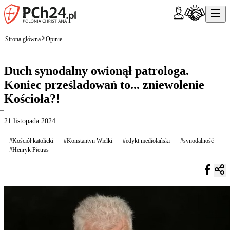
Strona główna
Opinie
Duch synodalny owionął patrologa.
Koniec prześladowań to... zniewolenie
Kościoła?!
21 listopada 2024
#Kościół katolicki
#Konstantyn Wielki
#edykt mediolański
#synodalność
#Henryk Pietras