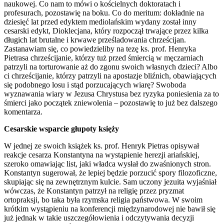
naukowej. Co nam to mówi o kościelnych doktoratach i
profesurach, pozostawię na boku. Co do meritum: dokładnie na
dziesięć lat przed edyktem mediolańskim wydany został inny
cesarski edykt, Dioklecjana, który rozpoczął trwające przez kilka
długich lat brutalne i krwawe prześladowania chrześcijan.
Zastanawiam się, co powiedzieliby na tezę ks. prof. Henryka
Pietrasa chrześcijanie, którzy tuż przed śmiercią w męczarniach
patrzyli na torturowanie aż do zgonu swoich własnych dzieci? Albo
ci chrześcijanie, którzy patrzyli na apostazje bliźnich, obawiających
się podobnego losu i stąd porzucających wiarę? Swoboda
wyznawania wiary w Jezusa Chrystusa bez ryzyka poniesienia za to
śmierci jako początek zniewolenia – pozostawię to już bez dalszego
komentarza.
Cesarskie wsparcie głupoty księży
W jednej ze swoich książek ks. prof. Henryk Pietras opisywał
reakcje cesarza Konstantyna na wystąpienie herezji ariańskiej,
szeroko omawiając list, jaki władca wysłał do zwaśnionych stron.
Konstantyn sugerował, że lepiej będzie porzucić spory filozoficzne,
skupiając się na zewnętrznym kulcie. Sam uczony jezuita wyjaśniał
wówczas, że Konstantyn patrzył na religię przez pryzmat
ortopraksji, bo taka była rzymska religia państwowa. W swoim
krótkim wystąpieniu na konferencji międzynarodowej nie bawił się
już jednak w takie uszczegółowienia i odczytywania decyzji