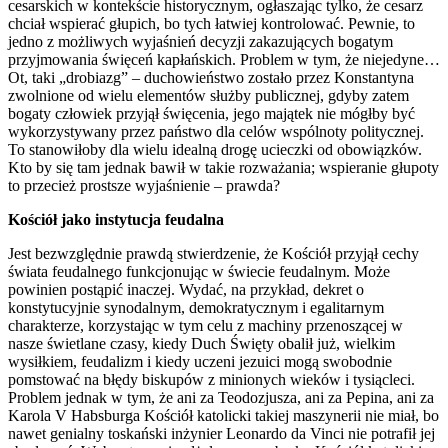
cesarskich w kontekście historycznym, ogłaszając tylko, że cesarz
chciał wspierać głupich, bo tych łatwiej kontrolować. Pewnie, to
jedno z możliwych wyjaśnień decyzji zakazujących bogatym
przyjmowania święceń kapłańskich. Problem w tym, że niejedyne…
Ot, taki „drobiazg” – duchowieństwo zostało przez Konstantyna
zwolnione od wielu elementów służby publicznej, gdyby zatem
bogaty człowiek przyjął święcenia, jego majątek nie mógłby być
wykorzystywany przez państwo dla celów wspólnoty politycznej.
To stanowiłoby dla wielu idealną drogę ucieczki od obowiązków.
Kto by się tam jednak bawił w takie rozważania; wspieranie głupoty
to przecież prostsze wyjaśnienie – prawda?
Kościół jako instytucja feudalna
Jest bezwzględnie prawdą stwierdzenie, że Kościół przyjął cechy
świata feudalnego funkcjonując w świecie feudalnym. Może
powinien postąpić inaczej. Wydać, na przykład, dekret o
konstytucyjnie synodalnym, demokratycznym i egalitarnym
charakterze, korzystając w tym celu z machiny przenoszącej w
nasze świetlane czasy, kiedy Duch Święty obalił już, wielkim
wysiłkiem, feudalizm i kiedy uczeni jezuici mogą swobodnie
pomstować na błędy biskupów z minionych wieków i tysiącleci.
Problem jednak w tym, że ani za Teodozjusza, ani za Pepina, ani za
Karola V Habsburga Kościół katolicki takiej maszynerii nie miał, bo
nawet genialny toskański inżynier Leonardo da Vinci nie potrafił jej