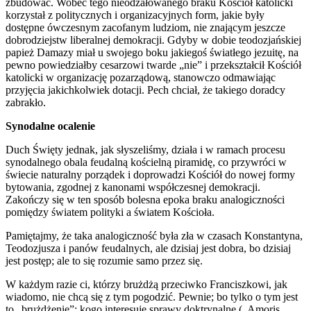
zbudować. Wobec tego nieodżałowanego braku Kościół katolicki
korzystał z politycznych i organizacyjnych form, jakie były
dostępne ówczesnym zacofanym ludziom, nie znającym jeszcze
dobrodziejstw liberalnej demokracji. Gdyby w dobie teodozjańskiej
papież Damazy miał u swojego boku jakiegoś światłego jezuitę, na
pewno powiedziałby cesarzowi twarde „nie” i przekształcił Kościół
katolicki w organizację pozarządową, stanowczo odmawiając
przyjęcia jakichkolwiek dotacji. Pech chciał, że takiego doradcy
zabrakło.
Synodalne ocalenie
Duch Święty jednak, jak słyszeliśmy, działa i w ramach procesu
synodalnego obala feudalną kościelną piramidę, co przywróci w
świecie naturalny porządek i doprowadzi Kościół do nowej formy
bytowania, zgodnej z kanonami współczesnej demokracji.
Zakończy się w ten sposób bolesna epoka braku analogiczności
pomiędzy światem polityki a światem Kościoła.
Pamiętajmy, że taka analogiczność była zła w czasach Konstantyna,
Teodozjusza i panów feudalnych, ale dzisiaj jest dobra, bo dzisiaj
jest postęp; ale to się rozumie samo przez się.
W każdym razie ci, którzy brużdżą przeciwko Franciszkowi, jak
wiadomo, nie chcą się z tym pogodzić. Pewnie; bo tylko o tym jest
to „brużdżenie”; kogo interesuję sprawy doktrynalne („Amoris