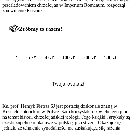
prześladowaniem chrześcijan w Imperium Romanum, rozpoczął
zniewolenie Kościoła.
Zróbmy to razem!
25 zł
50 zł
100 zł
200 zł
500 zł
Ks. prof. Henryk Pietras SJ jest postacią doskonale znaną w
Kościele katolickim w Polsce. Sam korzystałem z wielu jego prac
na temat historii chrześcijańskiej teologii. Jego książki i artykuły są
często zupełnie unikatowe w polskiej przestrzeni. Okazuje się
jednak, że tchnienie synodalności ma zaskakująca siłę rażenia.