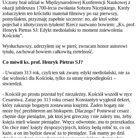
Uczony brał udział w Międzynarodowej Konferencji Naukowej z
okazji jubileuszu 1700-lecia zwołania Soboru Nicejskiego. Kiedy
zobaczyłem ten króciutki materiał filmowy po raz pierwszy,
pomyślałem, przyznaję zupełnie szczerze: no, ale ktoś sobie
pojechał z idiotycznym tytułem! Rzecz nazwano bowiem: „Ks. prof.
Henryk Pietras SJ: Edykt mediolański to moment zniewolenia
Kościoła”.
Wysłuchawszy, uderzyłem się w pierś; zwracam honor autorowi
tytułu, zachował bowiem całkowitą rzetelność.
Co mówił ks. prof. Henryk Pietras SJ?
- Uważam 313 rok, czyli ten tak zwany edykt mediolański, nie za
dar wolności dla Kościoła, tylko za utratę niepodległości –
stwierdził.
- Kościół po prostu przestał być niezależny. Kościół wszedł w ręce
Cesarstwa. Zaraz po 313 roku cesarz Konstantyn wygłosił dekret,
który zakazuje bogatym zostawania księżmi. Żaden bogaty nie
może być prezbiterem ani biskupem. Dlaczego? Ponieważ cesarz
chętnie daje pieniądze, jak ktoś jest grzeczny i nie zależy mu, żeby
księża mieli własne pieniądze. Wręcz odwrotnie, mu to przeszkadza.
On chce mieć księży dyspozycyjnych, którzy będą robić to, co on
każe, a on im będzie dawać za to pieniądze. Tak mamy po dziś