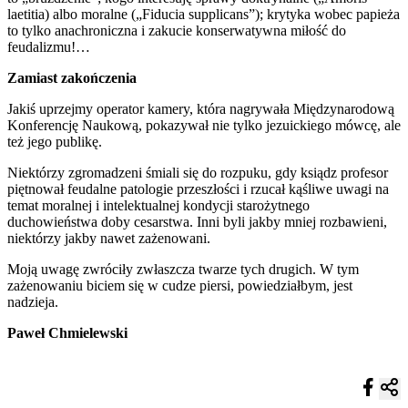
laetitia) albo moralne („Fiducia supplicans”); krytyka wobec papieża
to tylko anachroniczna i zakucie konserwatywna miłość do
feudalizmu!…
Zamiast zakończenia
Jakiś uprzejmy operator kamery, która nagrywała Międzynarodową
Konferencję Naukową, pokazywał nie tylko jezuickiego mówcę, ale
też jego publikę.
Niektórzy zgromadzeni śmiali się do rozpuku, gdy ksiądz profesor
piętnował feudalne patologie przeszłości i rzucał kąśliwe uwagi na
temat moralnej i intelektualnej kondycji starożytnego
duchowieństwa doby cesarstwa. Inni byli jakby mniej rozbawieni,
niektórzy jakby nawet zażenowani.
Moją uwagę zwróciły zwłaszcza twarze tych drugich. W tym
zażenowaniu biciem się w cudze piersi, powiedziałbym, jest
nadzieja.
Paweł Chmielewski