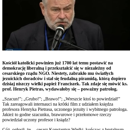
Kościół katolicki powinien już 1700 lat temu postawić na
demokrację liberalną i przekształcić się w niezależny od
cesarskiego rządu NGO. Niestety, zabrakło mu światłych
jezuickich doradców i stał się feudalną piramidą, którą dopiero
dzisiaj niszczy wielki papież Franciszek. Tak zdaje się mówić ks.
prof. Henryk Pietras, wydawałoby się – poważny patrolog.
„Szacun!”; „Grubo!”; „Brawo!”; „Wreszcie ktoś to powiedział!”
Tak zareagowali internauci na krótki film z udziałem księdza
profesora Henryka Pietrasa, uczonego jezuity i wybitnego patrologa.
Jakież to godne szacunku, brawurowe i przełomowe rzeczy
powiedział uczony profesor i ksiądz?
Cóż, ogłosił, że… cesarz Konstantyn Wielki, kończąc z brutalnym