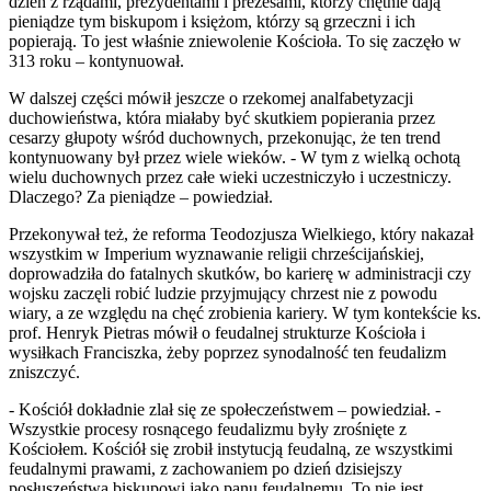
dzień z rządami, prezydentami i prezesami, którzy chętnie dają
pieniądze tym biskupom i księżom, którzy są grzeczni i ich
popierają. To jest właśnie zniewolenie Kościoła. To się zaczęło w
313 roku – kontynuował.
W dalszej części mówił jeszcze o rzekomej analfabetyzacji
duchowieństwa, która miałaby być skutkiem popierania przez
cesarzy głupoty wśród duchownych, przekonując, że ten trend
kontynuowany był przez wiele wieków. - W tym z wielką ochotą
wielu duchownych przez całe wieki uczestniczyło i uczestniczy.
Dlaczego? Za pieniądze – powiedział.
Przekonywał też, że reforma Teodozjusza Wielkiego, który nakazał
wszystkim w Imperium wyznawanie religii chrześcijańskiej,
doprowadziła do fatalnych skutków, bo karierę w administracji czy
wojsku zaczęli robić ludzie przyjmujący chrzest nie z powodu
wiary, a ze względu na chęć zrobienia kariery. W tym kontekście ks.
prof. Henryk Pietras mówił o feudalnej strukturze Kościoła i
wysiłkach Franciszka, żeby poprzez synodalność ten feudalizm
zniszczyć.
- Kościół dokładnie zlał się ze społeczeństwem – powiedział. -
Wszystkie procesy rosnącego feudalizmu były zrośnięte z
Kościołem. Kościół się zrobił instytucją feudalną, ze wszystkimi
feudalnymi prawami, z zachowaniem po dzień dzisiejszy
posłuszeństwa biskupowi jako panu feudalnemu. To nie jest