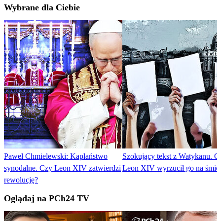
Wybrane dla Ciebie
Paweł Chmielewski: Kapłaństwo
Szokujący tekst z Watykanu. 
synodalne. Czy Leon XIV zatwierdzi
Leon XIV wyrzucił go na śmie
rewolucję?
Oglądaj na PCh24 TV