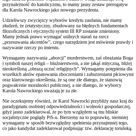
przynależność do katolicyzmu, to mamy jasny zestaw prerogatyw
dla Karola Nawrockiego jako nowego prezydenta.
Udzieliwszy zwycięzcy wyborów kredytu zaufania, nie mamy
złudzeń, że (etatystyczny, zbudowany na błędnych fundamentach
filozoficznych i etycznych) system III RP zostanie zmieniony.
Mamy jednak prawo wymagać usilnych starań na rzecz
„przesuwania akcentów”, czego narzędziem jest mówienie prawdy i
nazywanie rzeczy po imieniu.
Wymagamy nazywania „aborcji” morderstwem, zaś obrażania Boga
i symboli naszej religii – bluźnierstwem, a nie jakąś mityczną, bliżej
nieokreśloną „obrazą uczuć religijnych”. Wymagamy potępienia dla
wszelkich aktów epatowania zboczeniami i zaburzeniami płciowymi
oraz klarownego określenia, że są one złe dlatego, że stanowią
pogwałcenie moralności publicznej, a nie dlatego, że wyborcy
Karola Nawrockiego uważają je za złe.
Nie oczekujemy również, że Karol Nawrocki przybliży nasz kraj do
paradygmatu osobistej odpowiedzialności i wolności gospodarczej,
gdyż jasno zadeklarował, że po tym względem są mu bliskie
socjalistyczne poglądy PiS-u. Bierzemy na to poprawkę, niemniej
wymagamy w sposób bezwzględny spełnienia przynajmniej tego,
co jako kandydat zadeklarował podpisując tzw. deklarację toruńską.