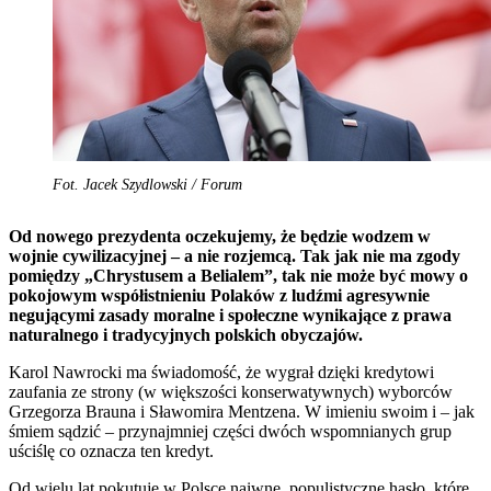
Fot. Jacek Szydlowski / Forum
Od nowego prezydenta oczekujemy, że będzie wodzem w
wojnie cywilizacyjnej – a nie rozjemcą. Tak jak nie ma zgody
pomiędzy „Chrystusem a Belialem”, tak nie może być mowy o
pokojowym współistnieniu Polaków z ludźmi agresywnie
negującymi zasady moralne i społeczne wynikające z prawa
naturalnego i tradycyjnych polskich obyczajów.
Karol Nawrocki ma świadomość, że wygrał dzięki kredytowi
zaufania ze strony (w większości konserwatywnych) wyborców
Grzegorza Brauna i Sławomira Mentzena. W imieniu swoim i – jak
śmiem sądzić – przynajmniej części dwóch wspomnianych grup
uściślę co oznacza ten kredyt.
Od wielu lat pokutuje w Polsce naiwne, populistyczne hasło, które