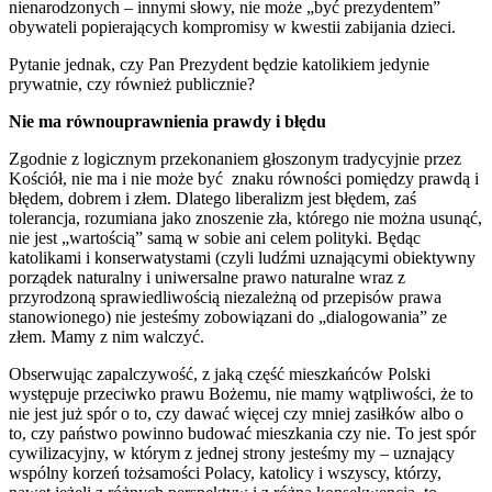
nienarodzonych – innymi słowy, nie może „być prezydentem”
obywateli popierających kompromisy w kwestii zabijania dzieci.
Pytanie jednak, czy Pan Prezydent będzie katolikiem jedynie
prywatnie, czy również publicznie?
Nie ma równouprawnienia prawdy i błędu
Zgodnie z logicznym przekonaniem głoszonym tradycyjnie przez
Kościół, nie ma i nie może być znaku równości pomiędzy prawdą i
błędem, dobrem i złem. Dlatego liberalizm jest błędem, zaś
tolerancja, rozumiana jako znoszenie zła, którego nie można usunąć,
nie jest „wartością” samą w sobie ani celem polityki. Będąc
katolikami i konserwatystami (czyli ludźmi uznającymi obiektywny
porządek naturalny i uniwersalne prawo naturalne wraz z
przyrodzoną sprawiedliwością niezależną od przepisów prawa
stanowionego) nie jesteśmy zobowiązani do „dialogowania” ze
złem. Mamy z nim walczyć.
Obserwując zapalczywość, z jaką część mieszkańców Polski
występuje przeciwko prawu Bożemu, nie mamy wątpliwości, że to
nie jest już spór o to, czy dawać więcej czy mniej zasiłków albo o
to, czy państwo powinno budować mieszkania czy nie. To jest spór
cywilizacyjny, w którym z jednej strony jesteśmy my – uznający
wspólny korzeń tożsamości Polacy, katolicy i wszyscy, którzy,