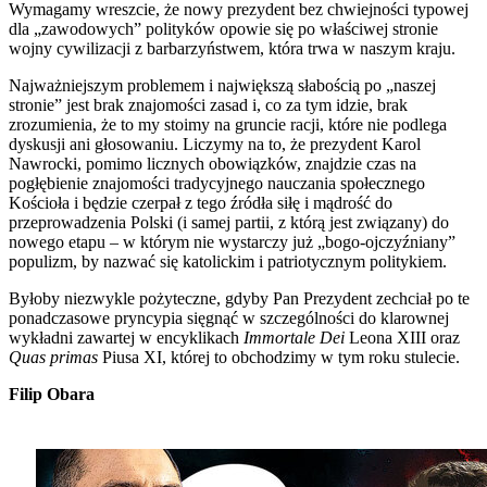
Wymagamy wreszcie, że nowy prezydent bez chwiejności typowej
dla „zawodowych” polityków opowie się po właściwej stronie
wojny cywilizacji z barbarzyństwem, która trwa w naszym kraju.
Najważniejszym problemem i największą słabością po „naszej
stronie” jest brak znajomości zasad i, co za tym idzie, brak
zrozumienia, że to my stoimy na gruncie racji, które nie podlega
dyskusji ani głosowaniu. Liczymy na to, że prezydent Karol
Nawrocki, pomimo licznych obowiązków, znajdzie czas na
pogłębienie znajomości tradycyjnego nauczania społecznego
Kościoła i będzie czerpał z tego źródła siłę i mądrość do
przeprowadzenia Polski (i samej partii, z którą jest związany) do
nowego etapu – w którym nie wystarczy już „bogo-ojczyźniany”
populizm, by nazwać się katolickim i patriotycznym politykiem.
Byłoby niezwykle pożyteczne, gdyby Pan Prezydent zechciał po te
ponadczasowe pryncypia sięgnąć w szczególności do klarownej
wykładni zawartej w encyklikach
Immortale Dei
Leona XIII oraz
Quas primas
Piusa XI, której to obchodzimy w tym roku stulecie.
Filip Obara