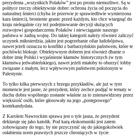
prezydenta „wszystkich Polaków” jest po prostu niemożliwe. Są w
polityce rzeczy obiektywnie dobre: ochrona życia od poczęcia do
naturalnej śmierci (chyba że przerwie je sprawiedliwie wymierzona
kara śmierci), bronienie granic przed każdym, kto chce wtargnąć do
kraju nielegalnie czy też podejmowanie decyzji służących
rozwojowi gospodarczemu Polaków i niewciąganie naszego
państwa w żadną wojnę. Do takiej kategorii należy również zaliczyć
uczynek miłosierdzia, jakim jest pogrzebanie ofiar ludobójstwa,
nawet jeżeli oznacza to konflikt z barbarzyńskim państwem, które te
pochówki blokuje. Obiektywnym dobrem jest również dbanie o
dobre imię Polski i wyjaśnienie kłamstw historycznych (w tym
kłamstwa jedwabieńskiego), nawet jeżeli miałoby to oburzyć lobby
związane z małym, lecz wpływowym państwem położonym w
Palestynie.
To tylko kilka pierwszych z brzegu przykładów, ale już w tym
momencie jest jasne, że prezydent, który zechce podjąć te tematy w
duchu dobra wspólnego zostanie właśnie za to znienawidzony przez
większość osób, które głosowały na jego „postępowego”
kontrkandydata.
Z Karolem Nawrockim sprawa jest o tyle jasna, że prezydent
deklaruje się jako katolik. Pod karą ekskomuniki jest zatem
zobowiązany do tego, by nie przyczynić się do jakiegokolwiek
osłabienia norm prawnych jeszcze chroniących w życie