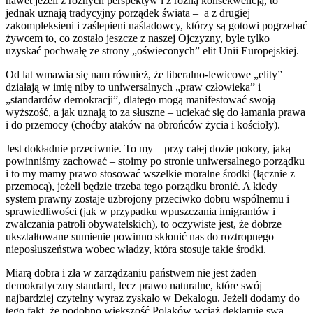
nawet jeżeli z różnych perspektyw i z różną konsekwencją, to
jednak uznają tradycyjny porządek świata – a z drugiej
zakompleksieni i zaślepieni naśladowcy, którzy są gotowi pogrzebać
żywcem to, co zostało jeszcze z naszej Ojczyzny, byle tylko
uzyskać pochwałę ze strony „oświeconych” elit Unii Europejskiej.
Od lat wmawia się nam również, że liberalno-lewicowe „elity”
działają w imię niby to uniwersalnych „praw człowieka” i
„standardów demokracji”, dlatego mogą manifestować swoją
wyższość, a jak uznają to za słuszne – uciekać się do łamania prawa
i do przemocy (choćby ataków na obrońców życia i kościoły).
Jest dokładnie przeciwnie. To my – przy całej dozie pokory, jaką
powinniśmy zachować – stoimy po stronie uniwersalnego porządku
i to my mamy prawo stosować wszelkie moralne środki (łącznie z
przemocą), jeżeli będzie trzeba tego porządku bronić. A kiedy
system prawny zostaje uzbrojony przeciwko dobru wspólnemu i
sprawiedliwości (jak w przypadku wpuszczania imigrantów i
zwalczania patroli obywatelskich), to oczywiste jest, że dobrze
ukształtowane sumienie powinno skłonić nas do roztropnego
nieposłuszeństwa wobec władzy, która stosuje takie środki.
Miarą dobra i zła w zarządzaniu państwem nie jest żaden
demokratyczny standard, lecz prawo naturalne, które swój
najbardziej czytelny wyraz zyskało w Dekalogu. Jeżeli dodamy do
tego fakt, że podobno większość Polaków wciąż deklaruje swą