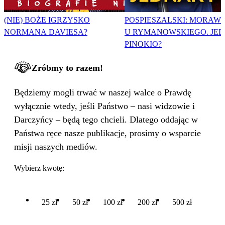
(NIE) BOŻE IGRZYSKO
POSPIESZALSKI: MORAWI
NORMANA DAVIESA?
U RYMANOWSKIEGO. JE
PINOKIO?
Zróbmy to razem!
Będziemy mogli trwać w naszej walce o Prawdę
wyłącznie wtedy, jeśli Państwo – nasi widzowie i
Darczyńcy – będą tego chcieli. Dlatego oddając w
Państwa ręce nasze publikacje, prosimy o wsparcie
misji naszych mediów.
Wybierz kwotę:
25 zł
50 zł
100 zł
200 zł
500 zł