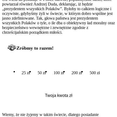
powtarzał również Andrzej Duda, deklarując, iż będzie
„prezydentem wszystkich Polaków”. Byłoby to całkiem logiczne i
oczywiste, gdybyśmy żyli w świecie, w którym dobro wspólne jest
jasno zdefiniowane. Tak, głowa państwa jest prezydentem
wszystkich Polaków o tyle, o ile dba o obiektywny ład moralny oraz
bezpieczeństwo wewnętrzne i zewnętrzne zgodnie z
chrześcijańskim porządkiem miłości.
Zróbmy to razem!
25 zł
50 zł
100 zł
200 zł
500 zł
Wiemy, że nie żyjemy w takim świecie, dlatego posiadanie