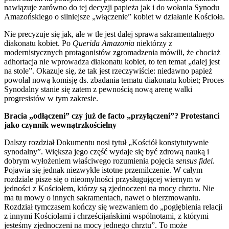
nawiązuje zarówno do tej decyzji papieża jak i do wołania Synodu
Amazońskiego o silniejsze „włączenie” kobiet w działanie Kościoła.
Nie precyzuje się jak, ale w tle jest dalej sprawa sakramentalnego
diakonatu kobiet. Po
Querida Amazonia
niektórzy z
modernistycznych protagonistów zgromadzenia mówili, że chociaż
adhortacja nie wprowadza diakonatu kobiet, to ten temat „dalej jest
na stole”. Okazuje się, że tak jest rzeczywiście: niedawno papież
powołał nową komisję ds. zbadania tematu diakonatu kobiet; Proces
Synodalny stanie się zatem z pewnością nową arenę walki
progresistów w tym zakresie.
Bracia „odłączeni” czy już de facto „przyłączeni”? Protestanci
jako czynnik wewnątrzkościelny
Dalszy rozdział Dokumentu nosi tytuł „Kościół konstytutywnie
synodalny”. Większa jego część wydaje się być zdrową nauką i
dobrym wyłożeniem właściwego rozumienia pojęcia
sensus fidei
.
Pojawia się jednak niezwykle istotne przemilczenie. W całym
rozdziale pisze się o nieomylności przysługującej wiernym w
jedności z Kościołem, którzy są zjednoczeni na mocy chrztu. Nie
ma tu mowy o innych sakramentach, nawet o bierzmowaniu.
Rozdział tymczasem kończy się wezwaniem do „pogłębienia relacji
z innymi Kościołami i chrześcijańskimi wspólnotami, z którymi
jesteśmy zjednoczeni na mocy jednego chrztu”. To może