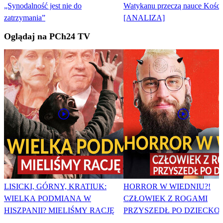
„Synodalność jest nie do
Watykanu przeczą nauce Kości
zatrzymania”
[ANALIZA]
Oglądaj na PCh24 TV
LISICKI, GÓRNY, KRATIUK:
HORROR W WIEDNIU?!
WIELKA PODMIANA W
CZŁOWIEK Z ROGAMI
HISZPANII? MIELIŚMY RACJĘ
PRZYSZEDŁ PO DZIECKO