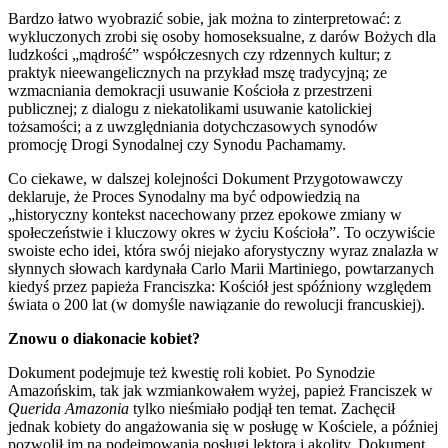
Bardzo łatwo wyobrazić sobie, jak można to zinterpretować: z
wykluczonych zrobi się osoby homoseksualne, z darów Bożych dla
ludzkości „mądrość” współczesnych czy rdzennych kultur; z
praktyk nieewangelicznych na przykład mszę tradycyjną; ze
wzmacniania demokracji usuwanie Kościoła z przestrzeni
publicznej; z dialogu z niekatolikami usuwanie katolickiej
tożsamości; a z uwzględniania dotychczasowych synodów
promocję Drogi Synodalnej czy Synodu Pachamamy.
Co ciekawe, w dalszej kolejności Dokument Przygotowawczy
deklaruje, że Proces Synodalny ma być odpowiedzią na
„historyczny kontekst nacechowany przez epokowe zmiany w
społeczeństwie i kluczowy okres w życiu Kościoła”. To oczywiście
swoiste echo idei, która swój niejako aforystyczny wyraz znalazła w
słynnych słowach kardynała Carlo Marii Martiniego, powtarzanych
kiedyś przez papieża Franciszka: Kościół jest spóźniony względem
świata o 200 lat (w domyśle nawiązanie do rewolucji francuskiej).
Znowu o diakonacie kobiet?
Dokument podejmuje też kwestię roli kobiet. Po Synodzie
Amazońskim, tak jak wzmiankowałem wyżej, papież Franciszek w
Querida Amazonia
tylko nieśmiało podjął ten temat. Zachęcił
jednak kobiety do angażowania się w posługę w Kościele, a później
pozwolił im na podejmowania posługi lektora i akolity. Dokument