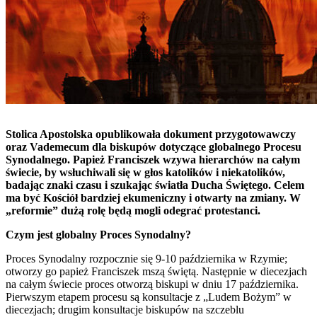
Stolica Apostolska opublikowała dokument przygotowawczy
oraz Vademecum dla biskupów dotyczące globalnego Procesu
Synodalnego. Papież Franciszek wzywa hierarchów na całym
świecie, by wsłuchiwali się w głos katolików i niekatolików,
badając znaki czasu i szukając światła Ducha Świętego. Celem
ma być Kościół bardziej ekumeniczny i otwarty na zmiany. W
„reformie” dużą rolę będą mogli odegrać protestanci.
Czym jest globalny Proces Synodalny?
Proces Synodalny rozpocznie się 9-10 października w Rzymie;
otworzy go papież Franciszek mszą świętą. Następnie w diecezjach
na całym świecie proces otworzą biskupi w dniu 17 października.
Pierwszym etapem procesu są konsultacje z „Ludem Bożym” w
diecezjach; drugim konsultacje biskupów na szczeblu