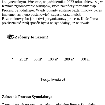
kontynentalnym. Wreszcie, w październiku 2023 roku, zbierze się w
Rzymie zgromadzenie biskupów, które zakończy formalny etap
Procesu Synodalnego. Wtedy otwarty zostanie bezterminowy okres
implementacji jego postanowień, sugestii oraz intuicji.
Bezterminowy, bo jak mówią organizatorzy procesu, Kościół ma
przekształcić swój sposób bycia na synodalny już na trwałe.
Zróbmy to razem!
25 zł
50 zł
100 zł
200 zł
500 zł
Założenia Procesu Synodalnego
Z uwagi na tak postawione zadanie, globalny Proces Synodalny to