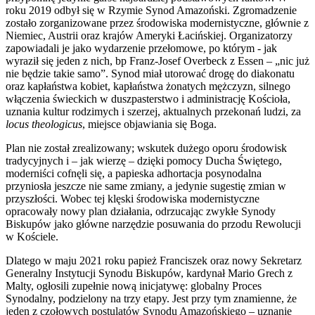
roku 2019 odbył się w Rzymie Synod Amazoński. Zgromadzenie
zostało zorganizowane przez środowiska modernistyczne, głównie z
Niemiec, Austrii oraz krajów Ameryki Łacińskiej. Organizatorzy
zapowiadali je jako wydarzenie przełomowe, po którym - jak
wyraził się jeden z nich, bp Franz-Josef Overbeck z Essen – „nic już
nie będzie takie samo”. Synod miał utorować drogę do diakonatu
oraz kapłaństwa kobiet, kapłaństwa żonatych mężczyzn, silnego
włączenia świeckich w duszpasterstwo i administrację Kościoła,
uznania kultur rodzimych i szerzej, aktualnych przekonań ludzi, za
locus theologicus
, miejsce objawiania się Boga.
Plan nie został zrealizowany; wskutek dużego oporu środowisk
tradycyjnych i – jak wierzę – dzięki pomocy Ducha Świętego,
moderniści cofnęli się, a papieska adhortacja posynodalna
przyniosła jeszcze nie same zmiany, a jedynie sugestię zmian w
przyszłości. Wobec tej klęski środowiska modernistyczne
opracowały nowy plan działania, odrzucając zwykłe Synody
Biskupów jako główne narzędzie posuwania do przodu Rewolucji
w Kościele.
Dlatego w maju 2021 roku papież Franciszek oraz nowy Sekretarz
Generalny Instytucji Synodu Biskupów, kardynał Mario Grech z
Malty, ogłosili zupełnie nową inicjatywę: globalny Proces
Synodalny, podzielony na trzy etapy. Jest przy tym znamienne, że
jeden z czołowych postulatów Synodu Amazońskiego – uznanie