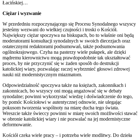
Łacińskiej…
Ciężar i wyzwanie
W przededniu rozpoczynającego się Procesu Synodalnego wszyscy
jesteśmy wezwani do wielkiej czujności i troski o Kościół.
Największy ciężar spoczywa na biskupach, bo to właśnie oni będą
moderatorami konsultacji synodalnych w swoich diecezjach oraz
ostatecznymi redaktorami podsumowań, także podsumowania
ogólnokrajowego. Czyha na pasterzy wiele pułapek, ale dzięki
mądremu kierownictwu mogą prawdopodobnie tak ukształtować
proces, by nie przyczynić się w żaden sposób do destrukcji
katolickiej wiary, pozwalając raczej wybrzmieć głosowi zdrowej
nauki niż modernistycznym miazmatom.
Odpowiedzialność spoczywa także na księżach, zakonnikach i
zakonnicach, bo wszyscy oni mogą angażować się w debaty
synodalne; powinni wykorzystać wiedzę i doświadczenie do tego,
by pomóc Kościołowi w autentycznej odnowie, nie ulegając
pokusom tworzenia wspólnoty na miarę ducha tego świata.
Wreszcie także świeccy powinni w miarę swoich możliwości stawać
w obronie katolickiej wiary i nie pozwalać na jej modernistyczne
deformowanie.
Kościół czeka wiele pracy – i potrzeba wiele modlitwy. Do dzieła