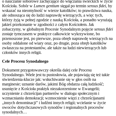
o nauczanie soborowe zachęcające do włączania świeckich w życie
Kościoła. Sobór w
Lumen gentium
sięgał po termin
sensus fidei
, by
wskazać na nieomylność w wierze katolików; to prawdziwa nauka,
ale odnosząca się do ludzi naprawdę wierzących, a więc tych,
którzy żyją w pełnej zgodzie z nauką Kościoła, a ponadto wyrażają
jakieś przekonanie w zgodności z całym Kościołem. Jak
zobaczymy, w globalnym Procesie Synodalnym pojęcie
sensus fidei
zostaje tymczasem w praktyce całkowicie wykrzywione, bo
przenoszone jest, po pierwsze, poza obręb naprawdę wierzących na
osoby oddalone od wiary oraz, po drugie, poza obręb katolików
zwłaszcza na protestantów, ale także na ludzi niewierzących lub
członków innych religii.
Cele Procesu Synodalnego
Dokument przygotowawczy określa dalej cele Procesu
Synodalnego. Wiele jest tu pustosłowia, ale pojawiają się też takie
stwierdzenia-klucze jak: wsłuchiwanie się w głos osób na
marginesie; uznanie darów, jakimi Bóg obdarza całą ludzkość;
usunięcie z Kościoła praktyk niezakorzenione w Ewangelii;
uczynienie z chrześcijan partnerów w dialogu społecznym i
wzmacnianiu demokracji; wzmocnienie więzi z chrześcijanami
„innych denominacji” i ludźmi innych religii; wcielanie w życie
owoców dotychczasowych synodów i regionalnych procesów
synodalnych…