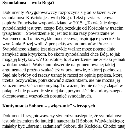
Synodalność – wolą Boga?
Dokumenty Przygotowawczy rozpoczyna się od założenia, że
synodalność Kościoła jest wolą Boga. Tekst przytacza słowa
papieża Franciszka wypowiedziane w 2015: „To właśnie droga
synodalności jest tym, czego Bóg oczekuje od Kościoła w trzecim
tysiącleciu”. Stwierdzenie to jest też kilka razy powtarzane w
Vademecum. To niezwykle mocne słowa, aspirujące przecież do
wyrażania Bożej woli. Z perspektywy promotorów Procesu
Synodalnego zdanie jest niezwykle ważne: może potencjalnie
zamykać usta krytykom, bo skoro synodalności chce Bóg, to jak
mogą ją krytykować? Co istotne, to stwierdzenie nie zostało jednak
w dokumentach Watykanu obszernie uargumentowane; takiej
argumentacji próżno szukać też w przemowie, z której pochodzą.
Stąd nie byłoby od rzeczy uznać je raczej za opinię papieża, którą
trzeba, oczywiście, potraktować z szacunkiem, ale nie można jej
zarazem uważać za nieomylną. To ważne, by nie dać się złapać w
pułapkę i nie pozwolić się niejako „przymusić” do apriorycznego
akceptowania wszystkich posunięć synodalnych.
Kontynuacja Soboru – „włączanie” wierzących
Dokument Przygotowawczy stwierdza następnie, że synodalność
jest odniesieniem do intuicji i nauczania II Soboru Watykańskiego;
miałaby być „darem i zadaniem” Soboru dla Kościoła. Chodzi tutaj