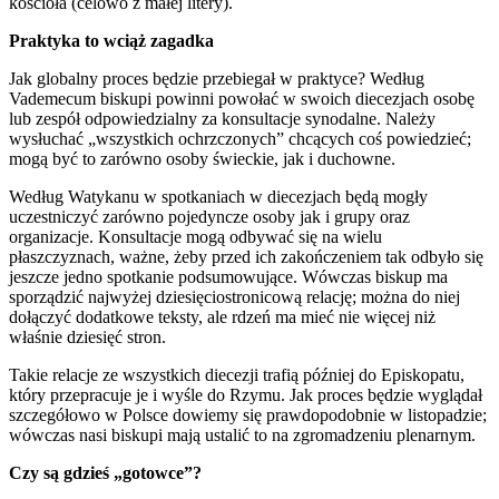
kościoła (celowo z małej litery).
Praktyka to wciąż zagadka
Jak globalny proces będzie przebiegał w praktyce? Według
Vademecum biskupi powinni powołać w swoich diecezjach osobę
lub zespół odpowiedzialny za konsultacje synodalne. Należy
wysłuchać „wszystkich ochrzczonych” chcących coś powiedzieć;
mogą być to zarówno osoby świeckie, jak i duchowne.
Według Watykanu w spotkaniach w diecezjach będą mogły
uczestniczyć zarówno pojedyncze osoby jak i grupy oraz
organizacje. Konsultacje mogą odbywać się na wielu
płaszczyznach, ważne, żeby przed ich zakończeniem tak odbyło się
jeszcze jedno spotkanie podsumowujące. Wówczas biskup ma
sporządzić najwyżej dziesięciostronicową relację; można do niej
dołączyć dodatkowe teksty, ale rdzeń ma mieć nie więcej niż
właśnie dziesięć stron.
Takie relacje ze wszystkich diecezji trafią później do Episkopatu,
który przepracuje je i wyśle do Rzymu. Jak proces będzie wyglądał
szczegółowo w Polsce dowiemy się prawdopodobnie w listopadzie;
wówczas nasi biskupi mają ustalić to na zgromadzeniu plenarnym.
Czy są gdzieś „gotowce”?