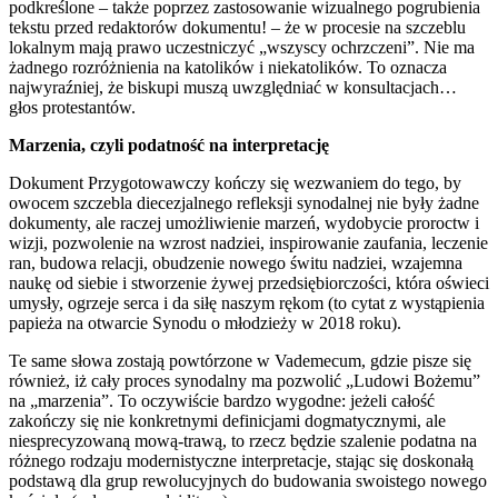
podkreślone – także poprzez zastosowanie wizualnego pogrubienia
tekstu przed redaktorów dokumentu! – że w procesie na szczeblu
lokalnym mają prawo uczestniczyć „wszyscy ochrzczeni”. Nie ma
żadnego rozróżnienia na katolików i niekatolików. To oznacza
najwyraźniej, że biskupi muszą uwzględniać w konsultacjach…
głos protestantów.
Marzenia, czyli podatność na interpretację
Dokument Przygotowawczy kończy się wezwaniem do tego, by
owocem szczebla diecezjalnego refleksji synodalnej nie były żadne
dokumenty, ale raczej umożliwienie marzeń, wydobycie proroctw i
wizji, pozwolenie na wzrost nadziei, inspirowanie zaufania, leczenie
ran, budowa relacji, obudzenie nowego świtu nadziei, wzajemna
naukę od siebie i stworzenie żywej przedsiębiorczości, która oświeci
umysły, ogrzeje serca i da siłę naszym rękom (to cytat z wystąpienia
papieża na otwarcie Synodu o młodzieży w 2018 roku).
Te same słowa zostają powtórzone w Vademecum, gdzie pisze się
również, iż cały proces synodalny ma pozwolić „Ludowi Bożemu”
na „marzenia”. To oczywiście bardzo wygodne: jeżeli całość
zakończy się nie konkretnymi definicjami dogmatycznymi, ale
niesprecyzowaną mową-trawą, to rzecz będzie szalenie podatna na
różnego rodzaju modernistyczne interpretacje, stając się doskonałą
podstawą dla grup rewolucyjnych do budowania swoistego nowego