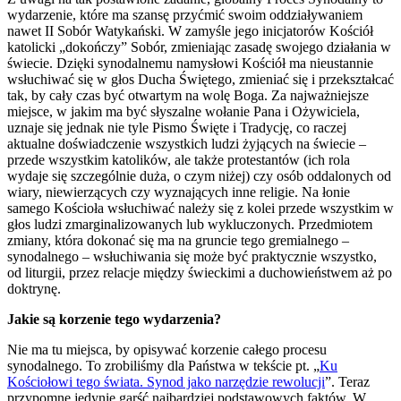
wydarzenie, które ma szansę przyćmić swoim oddziaływaniem
nawet II Sobór Watykański. W zamyśle jego inicjatorów Kościół
katolicki „dokończy” Sobór, zmieniając zasadę swojego działania w
świecie. Dzięki synodalnemu namysłowi Kościół ma nieustannie
wsłuchiwać się w głos Ducha Świętego, zmieniać się i przekształcać
tak, by cały czas być otwartym na wolę Boga. Za najważniejsze
miejsce, w jakim ma być słyszalne wołanie Pana i Ożywiciela,
uznaje się jednak nie tyle Pismo Święte i Tradycję, co raczej
aktualne doświadczenie wszystkich ludzi żyjących na świecie –
przede wszystkim katolików, ale także protestantów (ich rola
wydaje się szczególnie duża, o czym niżej) czy osób oddalonych od
wiary, niewierzących czy wyznających inne religie. Na łonie
samego Kościoła wsłuchiwać należy się z kolei przede wszystkim w
głos ludzi zmarginalizowanych lub wykluczonych. Przedmiotem
zmiany, która dokonać się ma na gruncie tego gremialnego –
synodalnego – wsłuchiwania się może być praktycznie wszystko,
od liturgii, przez relacje między świeckimi a duchowieństwem aż po
doktrynę.
Jakie są korzenie tego wydarzenia?
Nie ma tu miejsca, by opisywać korzenie całego procesu
synodalnego. To zrobiliśmy dla Państwa w tekście pt. „
Ku
Kościołowi tego świata. Synod jako narzędzie rewolucji
”. Teraz
przypomnę jedynie garść najbardziej podstawowych faktów. W