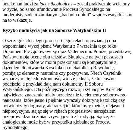
przekonań ludzi za
locus theologicus
– został praktycznie wcielony
w życie, bo samo ufundowanie Procesu Synodalnego na
modernistycznie rozumianym „badaniu opinii” współczesnych jasno
na to wskazuje.
Ryzyko nadużycia jak na Soborze Watykańskim II
O szczegółach całego procesu i jego celach opowiadają oba
wspomniane wyżej pisma Watykanu z 7 września tego roku,
Dokument Przygotowawczy oraz Vademecum. Poniżej przedstawię
Państwu moją ocenę obu tekstów. Skupię się na tych passusach
dokumentów, które w moim przekonaniu są kompatybilne z
dążeniem do otwarcia Kościoła na niekatolicką Rewolucję,
pomijając elementy neutralne czy pozytywne. Niech Czytelnik
wybaczy mi tę jednostronność; wierzę jednak, że to słuszne
podejście, a przykład dają nam dokumenty II Soboru
Watykańskiego. Dla późniejszego rozwoju sytuacji w Kościele
największe znaczenie miały przecież nie te elementy soborowego
nauczania, które jasno i pięknie wyrażały doktrynę katolicką czy
potwierdzały dogmaty, ale raczej te, które były mętne, niejasne i
nieprecyzyjne, stając się w rękach progresistów narzędziem
przeprowadzania zmian zrywających z Tradycją. Sądzę, że
analogicznie może być w przypadku globalnego Procesu
Synodalnego.