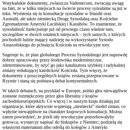
Watykańskie dokumenty, zwłaszcza Vademecum, zwracają uwagę
na fakt, że w kilku miejscach na świecie procesy synodalne są już w
toku. Wymienia się tu konsultacje synodalne w Irlandii oraz
Australii, ale także niemiecką Drogę Synodalną oraz Kościelne
Zgromadzenie Ameryki Łacińskiej i Karaibów. To znamienne, że
synodalność funkcjonuje już od pewnego czasu właśnie tam,
szczególnie w dwóch ostatnich miejscach – tych samych, z których
pochodzili ludzie mający nadzieję na wykorzystanie Synodu
Amazońskiego do pchnięcia Kościoła na rewolucyjne tory.
Sugeruje to, że plan globalnego Procesu Synodalnego jest naprawdę
dobrze opracowany przez środowiska modernistyczne,
zdeterminowane, by użyć go jako katalizatora szybkiej i radykalnej
zmiany redukującej katolickość Kościoła. Tym więcej, że
dokumenty z poszczególnych krajów zostaną przepracowane w
Rzymie i staną się podstawą debat kontynentalnych.
W takich debatach, na przykład w Europie, polski głos niewątpliwie
zostanie rozmiękczony przez głos liberalny z krajów
zachodnioeuropejskich. Co więcej i w naszym kraju działają już
organizacje, które aktywnie wspierają „niemiecki” model zmian, co
wpłynie niewątpliwie na charakter krajowych konsultacji. Można
zatem powiedzieć, że jeżeli siły rewolucyjne potrzebowałyby
gotowca, wystarczy napisać do biskupów z Niemiec; podzielą się
własnymi materiałami albo odeślą do kolegów z Ameryki