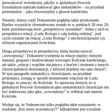
prowokować twierdzenia, jakoby w globalnym Procesie
Synodalnym należało traktować głos niekatolików – na przykład
protestantów – jako równorzędny z głosem katolickim.
Niestety, dalsza część Dokumentu pogłębia takie przekonanie.
Bardzo wyraziście sformułowane zostało to w punktach 28 oraz 29,
które przedstawiają dwie „perspektywy synodalne”. Jedna z nich to
perspektywa relacji „Ludu Bożego z całą ludzką rodziną”, pod
czym rozumie się relację „Ludu Bożego” z niechrześcijanami czy
różnymi organizacjami świeckimi.
Druga perspektywa to perspektywa, którą można nazwać
„wewnętrzną”. Dokument wymienia tu relacje między różnymi
stanami, grupami i środowiskami wewnątrz Kościoła katolickiego,
ale także „relacje i wspólne inicjatywy z braćmi i siostrami z innych
chrześcijańskich denominacji, z którymi dzielimy ten sam chrzest”.
W tym paragrafie niekatoliccy chrześcijanie, na przykład
protestanci, zostają w sposób domniemani włączeni do Ludu
Bożego, to znaczy: do Kościoła. To uprawnia domysł, że w
globalnym Procesie Synodalnym głos niekatolickich chrześcijan ma
być traktowany jako głos „wewnętrzny” w refleksji nad stanem
Kościoła.
Wydaje się, że Vademecum tylko pogłębia takie rozumienie: w
rozdziale „Kto może uczestniczyć?” kilkukrotnie jest wyraźnie