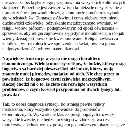
nie oznacza bezkrytycznego przyjmowania wszystkich kulturowych
skojarzeń. Potrzebne jest zawsze w tym kontekście oczyszczanie z
uproszczeń w ujmowaniu duszy, a temu może pomóc rozczytanie
się w tekstach św. Tomasza z Akwinu i coraz głębsze rozumienie
duchowości człowieka, odzyskanie metafizycznego wymiaru w
religii, wbrew próbom – podejmowanym od epoki oświecenia –
sprawienia, aby religia zajmowała się jedynie moralnością, a i to jak
wiemy dzisiaj jest poważnie kwestionowane. Religia, zwłaszcza
katolicka, wnosi całościowe spojrzenie na świat, otwiera go na
nadprzyrodzoność, wbrew materializmowi.
Największe frustracje w życiu nie mają charakteru
ekonomicznego. Wielokrotnie słyszeliśmy, że ludzie, którzy mają
bogactwo są bardziej nieszczęśliwi niż ludzie, którzy mają
znacznie mniej pieniędzy, majątku od nich. Nie chcę przez to
powiedzieć, że bogactwo czyni człowieka nieszczęśliwym.
Raczej chodzi mi o to, że złoto nie rozwiąże wszystkich
problemów, o czym Kościół przypomina od dwóch tysięcy lat,
prawda?
Tak, to dobra diagnoza sytuacji, bo istnieją pewne relikty
marksizmu, który wszystko sprowadzał do problemów
ekonomicznych. Wyzwolenie klas z opresji bogatych rozwiąże
wszystkie kwestie, nie będzie przestępstw, złodziejstwa czy
morderstw, a jednak wraz z postępem gospodarczym okazuje się, że