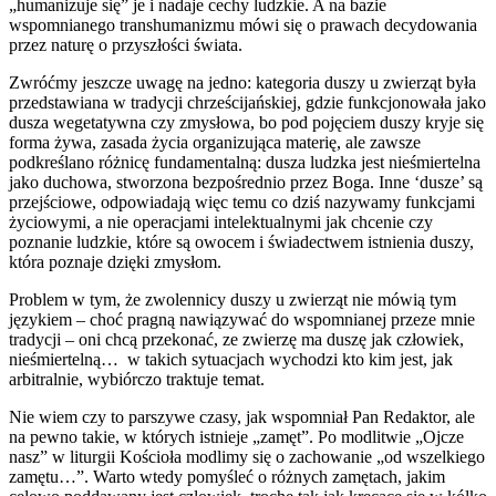
„humanizuje się” je i nadaje cechy ludzkie. A na bazie
wspomnianego transhumanizmu mówi się o prawach decydowania
przez naturę o przyszłości świata.
Zwróćmy jeszcze uwagę na jedno: kategoria duszy u zwierząt była
przedstawiana w tradycji chrześcijańskiej, gdzie funkcjonowała jako
dusza wegetatywna czy zmysłowa, bo pod pojęciem duszy kryje się
forma żywa, zasada życia organizująca materię, ale zawsze
podkreślano różnicę fundamentalną: dusza ludzka jest nieśmiertelna
jako duchowa, stworzona bezpośrednio przez Boga. Inne ‘dusze’ są
przejściowe, odpowiadają więc temu co dziś nazywamy funkcjami
życiowymi, a nie operacjami intelektualnymi jak chcenie czy
poznanie ludzkie, które są owocem i świadectwem istnienia duszy,
która poznaje dzięki zmysłom.
Problem w tym, że zwolennicy duszy u zwierząt nie mówią tym
językiem – choć pragną nawiązywać do wspomnianej przeze mnie
tradycji – oni chcą przekonać, ze zwierzę ma duszę jak człowiek,
nieśmiertelną… w takich sytuacjach wychodzi kto kim jest, jak
arbitralnie, wybiórczo traktuje temat.
Nie wiem czy to parszywe czasy, jak wspomniał Pan Redaktor, ale
na pewno takie, w których istnieje „zamęt”. Po modlitwie „Ojcze
nasz” w liturgii Kościoła modlimy się o zachowanie „od wszelkiego
zamętu…”. Warto wtedy pomyśleć o różnych zamętach, jakim