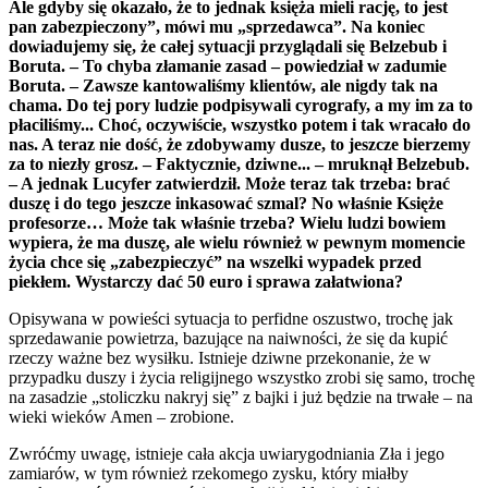
Ale gdyby się okazało, że to jednak księża mieli rację, to jest
pan zabezpieczony”, mówi mu „sprzedawca”.
Na koniec
dowiadujemy się, że całej sytuacji przyglądali się Belzebub i
Boruta. – To chyba złamanie zasad – powiedział w zadumie
Boruta. – Zawsze kantowaliśmy klientów, ale nigdy tak na
chama. Do tej pory ludzie podpisywali cyrografy, a my im za to
płaciliśmy... Choć, oczywiście, wszystko potem i tak wracało do
nas. A teraz nie dość, że zdobywamy dusze, to jeszcze bierzemy
za to niezły grosz.
– Faktycznie, dziwne... – mruknął Belzebub.
– A jednak Lucyfer zatwierdził. Może teraz tak trzeba: brać
duszę i do tego jeszcze inkasować szmal?
No właśnie Księże
profesorze… Może tak właśnie trzeba? Wielu ludzi bowiem
wypiera, że ma duszę, ale wielu również w pewnym momencie
życia chce się „zabezpieczyć” na wszelki wypadek przed
piekłem. Wystarczy dać 50 euro i sprawa załatwiona?
Opisywana w powieści sytuacja to perfidne oszustwo, trochę jak
sprzedawanie powietrza, bazujące na naiwności, że się da kupić
rzeczy ważne bez wysiłku. Istnieje dziwne przekonanie, że w
przypadku duszy i życia religijnego wszystko zrobi się samo, trochę
na zasadzie „stoliczku nakryj się” z bajki i już będzie na trwałe – na
wieki wieków Amen – zrobione.
Zwróćmy uwagę, istnieje cała akcja uwiarygodniania Zła i jego
zamiarów, w tym również rzekomego zysku, który miałby