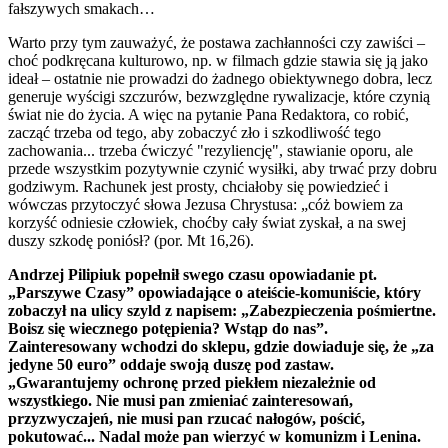
fałszywych smakach…
Warto przy tym zauważyć, że postawa zachłanności czy zawiści –
choć podkręcana kulturowo, np. w filmach gdzie stawia się ją jako
ideał – ostatnie nie prowadzi do żadnego obiektywnego dobra, lecz
generuje wyścigi szczurów, bezwzględne rywalizacje, które czynią
świat nie do życia. A więc na pytanie Pana Redaktora, co robić,
zacząć trzeba od tego, aby zobaczyć zło i szkodliwość tego
zachowania... trzeba ćwiczyć "rezyliencję", stawianie oporu, ale
przede wszystkim pozytywnie czynić wysiłki, aby trwać przy dobru
godziwym. Rachunek jest prosty, chciałoby się powiedzieć i
wówczas przytoczyć słowa Jezusa Chrystusa: „cóż bowiem za
korzyść odniesie człowiek, choćby cały świat zyskał, a na swej
duszy szkodę poniósł? (por. Mt 16,26).
Andrzej Pilipiuk popełnił swego czasu opowiadanie pt.
„Parszywe Czasy” opowiadające o ateiście-komuniście, który
zobaczył na ulicy szyld z napisem: „Zabezpieczenia pośmiertne.
Boisz się wiecznego potępienia? Wstąp do nas”.
Zainteresowany wchodzi do sklepu, gdzie dowiaduje się, że „za
jedyne 50 euro” oddaje swoją duszę pod zastaw.
„Gwarantujemy ochronę przed piekłem niezależnie od
wszystkiego. Nie musi pan zmieniać zainteresowań,
przyzwyczajeń, nie musi pan rzucać nałogów, pościć,
pokutować... Nadal może pan wierzyć w komunizm i Lenina.