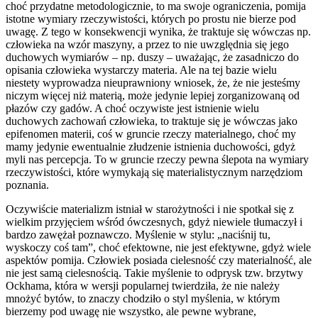
choć przydatne metodologicznie, to ma swoje ograniczenia, pomija
istotne wymiary rzeczywistości, których po prostu nie bierze pod
uwagę. Z tego w konsekwencji wynika, że traktuje się wówczas np.
człowieka na wzór maszyny, a przez to nie uwzględnia się jego
duchowych wymiarów – np. duszy – uważając, że zasadniczo do
opisania człowieka wystarczy materia. Ale na tej bazie wielu
niestety wyprowadza nieuprawniony wniosek, że, że nie jesteśmy
niczym więcej niż materią, może jedynie lepiej zorganizowaną od
płazów czy gadów. A choć oczywiste jest istnienie wielu
duchowych zachowań człowieka, to traktuje się je wówczas jako
epifenomen materii, coś w gruncie rzeczy materialnego, choć my
mamy jedynie ewentualnie złudzenie istnienia duchowości, gdyż
myli nas percepcja. To w gruncie rzeczy pewna ślepota na wymiary
rzeczywistości, które wymykają się materialistycznym narzędziom
poznania.
Oczywiście materializm istniał w starożytności i nie spotkał się z
wielkim przyjęciem wśród ówczesnych, gdyż niewiele tłumaczył i
bardzo zawężał poznawczo. Myślenie w stylu: „naciśnij tu,
wyskoczy coś tam”, choć efektowne, nie jest efektywne, gdyż wiele
aspektów pomija. Człowiek posiada cielesność czy materialność, ale
nie jest samą cielesnością. Takie myślenie to odprysk tzw. brzytwy
Ockhama, która w wersji popularnej twierdziła, że nie należy
mnożyć bytów, to znaczy chodziło o styl myślenia, w którym
bierzemy pod uwagę nie wszystko, ale pewne wybrane,