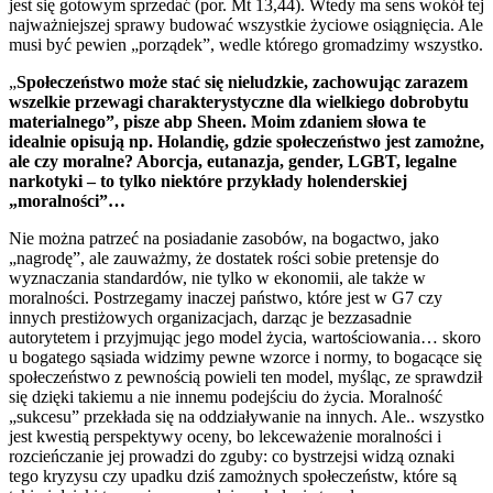
jest się gotowym sprzedać (por. Mt 13,44). Wtedy ma sens wokół tej
najważniejszej sprawy budować wszystkie życiowe osiągnięcia. Ale
musi być pewien „porządek”, wedle którego gromadzimy wszystko.
„
Społeczeństwo może stać się nieludzkie, zachowując zarazem
wszelkie przewagi charakterystyczne dla wielkiego dobrobytu
materialnego”, pisze abp Sheen. Moim zdaniem słowa te
idealnie opisują np. Holandię, gdzie społeczeństwo jest zamożne,
ale czy moralne? Aborcja, eutanazja, gender, LGBT, legalne
narkotyki – to tylko niektóre przykłady holenderskiej
„moralności”…
Nie można patrzeć na posiadanie zasobów, na bogactwo, jako
„nagrodę”, ale zauważmy, że dostatek rości sobie pretensje do
wyznaczania standardów, nie tylko w ekonomii, ale także w
moralności. Postrzegamy inaczej państwo, które jest w G7 czy
innych prestiżowych organizacjach, darząc je bezzasadnie
autorytetem i przyjmując jego model życia, wartościowania… skoro
u bogatego sąsiada widzimy pewne wzorce i normy, to bogacące się
społeczeństwo z pewnością powieli ten model, myśląc, ze sprawdził
się dzięki takiemu a nie innemu podejściu do życia. Moralność
„sukcesu” przekłada się na oddziaływanie na innych. Ale.. wszystko
jest kwestią perspektywy oceny, bo lekceważenie moralności i
rozcieńczanie jej prowadzi do zguby: co bystrzejsi widzą oznaki
tego kryzysu czy upadku dziś zamożnych społeczeństw, które są