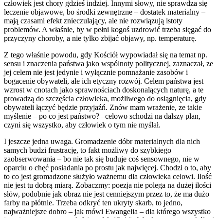
człowiek jest chory gdzieś indziej. Innymi słowy, nie sprawdza się
leczenie objawowe, bo środki zewnętrzne – dostatek materialny –
mają czasami efekt znieczulający, ale nie rozwiązują istoty
problemów. A właśnie, by w pełni kogoś uzdrowić trzeba sięgać do
przyczyny choroby, a nie tylko zbijać objawy, np. temperaturę.
Z tego właśnie powodu, gdy Kościół wypowiadał się na temat np.
sensu i znaczenia państwa jako wspólnoty politycznej, zaznaczał, ze
jej celem nie jest jedynie i wyłącznie pomnażanie zasobów i
bogacenie obywateli, ale ich etyczny rozwój. Celem państwa jest
wzrost w cnotach jako sprawnościach doskonalących naturę, a te
prowadzą do szczęścia człowieka, możliwego do osiągnięcia, gdy
obywateli łączyć będzie przyjaźń. Znów mam wrażenie, ze takie
myślenie – po co jest państwo? –celowo schodzi na dalszy plan,
czyni się wszystko, aby człowiek o tym nie myślał.
I jeszcze jedna uwaga. Gromadzenie dóbr materialnych dla nich
samych budzi frustrację, to fakt możliwy do szybkiego
zaobserwowania – bo nie tak się buduje coś sensownego, nie w
oparciu o chęć posiadania po prostu jak najwięcej. Chodzi o to, aby
to co jest gromadzone służyło ważnemu dla człowieka celowi. Ilość
nie jest tu dobrą miarą. Zobaczmy: poezja nie polega na dużej ilości
słów, podobnie jak obraz nie jest cenniejszym przez to, że ma dużo
farby na płótnie. Trzeba odkryć ten ukryty skarb, to jedno,
najważniejsze dobro – jak mówi Ewangelia – dla którego wszystko