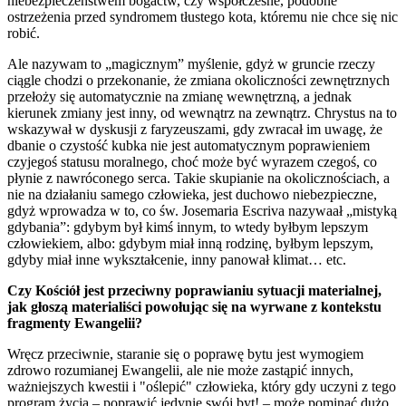
niebezpieczeństwem bogactw, czy współczesne, podobne
ostrzeżenia przed syndromem tłustego kota, któremu nie chce się nic
robić.
Ale nazywam to „magicznym” myślenie, gdyż w gruncie rzeczy
ciągle chodzi o przekonanie, że zmiana okoliczności zewnętrznych
przełoży się automatycznie na zmianę wewnętrzną, a jednak
kierunek zmiany jest inny, od wewnątrz na zewnątrz. Chrystus na to
wskazywał w dyskusji z faryzeuszami, gdy zwracał im uwagę, że
dbanie o czystość kubka nie jest automatycznym poprawieniem
czyjegoś statusu moralnego, choć może być wyrazem czegoś, co
płynie z nawróconego serca. Takie skupianie na okolicznościach, a
nie na działaniu samego człowieka, jest duchowo niebezpieczne,
gdyż wprowadza w to, co św. Josemaria Escriva nazywaał „mistyką
gdybania”: gdybym był kimś innym, to wtedy byłbym lepszym
człowiekiem, albo: gdybym miał inną rodzinę, byłbym lepszym,
gdyby miał inne wykształcenie, inny panował klimat… etc.
Czy Kościół jest przeciwny poprawianiu sytuacji materialnej,
jak głoszą materialiści powołując się na wyrwane z kontekstu
fragmenty Ewangelii?
Wręcz przeciwnie, staranie się o poprawę bytu jest wymogiem
zdrowo rozumianej Ewangelii, ale nie może zastąpić innych,
ważniejszych kwestii i "oślepić" człowieka, który gdy uczyni z tego
program życia – poprawić jedynie swój byt! – może pominąć dużo