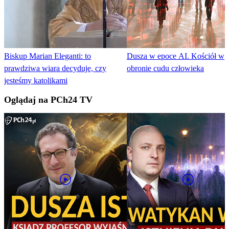
Biskup Marian Eleganti: to
Dusza w epoce AI. Kościół w
prawdziwa wiara decyduje, czy
obronie cudu człowieka
jesteśmy katolikami
Oglądaj na PCh24 TV