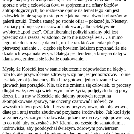
sporze o wizję człowieka tkwi w spojrzeniu na ofiary błędów
antropologicznych, bo rozbieżne opinie na temat tego kim jest
człowiek to nie są sądy estetyczne jak na temat dwóch obrazów w
galerii sztuki. Trzeba stanąć po stronie ofiar – pokazać je. Niestety,
te ofiary próbuje się maskować i ukrywać, albo selektywnie
wybierać „pod tezę”. Ofiar liberalnej polityki zmiany płci jest
przecież cała rzesza, wiadomo, że to nie uszczęśliwia… a mimo
tego, nie dostarcza się danych, np. ile raz ktoś zmieniał płeć po
pierwszej zmianie… ciężko się bowiem ludziom przyznać, że nie
działa ich wspaniała wizja. Dlatego jest tendencja brnięcia dalej w
kłamstwo, zmienia się jedynie opakowanie...
Myślę, że Kościół jest w stanie skutecznie odpowiadać na błędy i
robi to, ale przywrócenie zdrowej wizji nie jest jednorazowe. To nie
jest tak, ze ot jedna encyklika i już gotowe, jedno kazanie i w
głowach jest porządek. Nie, tak nie zmienia się człowiek, to procesy
długotrwałe, rewizja wielu wymiarów życia, podjętych do tej pory
decyzji… a my w Kościele nie dajemy prostych recept na
skomplikowane sprawy, nie chcemy czarować i mówić, że
wszystko łatwo przyjdzie. Leczymy przyczynowo, nie objawowo,
dlatego i tutaj trzeba zbudować przyjazne środowisko. Jak ktoś żyje
w zanieczyszczonym środowisku, gdzie nie ma czystego powietrza,
to co robi, aby odzyskać siły? Kierują go często do sanatorium…
uzdrowiska, aby pooddychał świeżym, zdrowym powietrzem.
Chrześcijaństwo w zadżumionym ideologiami świecie dziś tworzyć