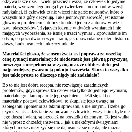
odżywa także dziś – wielu przecież uważa, że człowiek to jedynie
materia, wyrazem tego mogą być twierdzenia neuronaul w wersji
radykalnej, iż człowiek to nic więcej niż garść neuronów, które o
wszystkim z góry decydują. Taka jednowymiarowość jest istotnie
głównym problemem – dobrze to oddał jeden z autorów w wizji
tzw. ‘płaszczaków’, żyjących jedynie w dwóch wymiarach i nie
mających wyobrażenia, ze istnieje trzeci wymiar…opowiadanie im
o tym, co poza dwoma wymiarami, jak opowiadanie materialistom o
duszy, budzi uśmiech i niezrozumienie…
Materialiści głoszą, że sensem życia jest poprawa za wszelką
cenę sytuacji materialnej; że niedostatek jest główną przyczyną
nieszczęść i niespełnienia w życiu, oraz że obfitość dóbr jest
najpewniejszą gwarancją pokoju i szczęścia. Skoro to wszystko
jest takie proste to dlaczego nigdy nie zadziałało?
Bo to nie jest dobra recepta, nie rozwiązuje zasadniczych
problemów, gdyż sprowadza człowieka tylko do jednego wymiaru,
materialnego i tam upatruje jego spełnienia. Jeśli się taki cel
materialny postawi człowiekowi, to skupi się jego uwagę na
zabieganiu i gonieniu za takimi sprawami, a nie innymi. Trzeba go
czymś zająć… dziś takie zajmowanie człowieka wszystkim, byle nie
jego duszą i wiarą, są przecież na porządku dziennym. To jest walka
nie wprost z chrześcijaństwem… jak z niektórymi świątyniami,
których może zniszczyć się nie da, usunąć się nie da, ale można