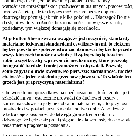
takimi dzięki temu, że poprzednie pokolenia trwały przy
wartościach chrześcijańskich (poświęceniu dla innych, pracowitości,
uczciwości etc.), ale ten kryzys możliwe, że będzie dopiero
dostrzegalny później, jak minie kilka pokoleń… Dlaczego? Bo nie
da się utrwalić zamożności bez moralności. Im większe zasoby
posiadamy, tym większej domagają się moralności.
Abp Fulton Sheen zwraca uwagę, że jeśli uczyni się standardy
materialne jedynymi standardami cywilizacyjnymi, to efektem
będzie powstanie społeczeństwa zachłanności i będzie to przede
wszystkim zachłanność na władzę. Rządzący będą bowiem
robić wszystko, aby wprowadzić mechanizmy, które pozwolą
im ograbić bardziej i mniej zamożnych obywateli. Pozwolę
sobie zapytać o dwie kwestie. Po pierwsze: zachłanność, tudzież
chciwość – jeden z siedmiu grzechów głównych. To właśnie ten
grzech jest praprzyczyną materializmu?
Chciwość to nieuporządkowana chęć posiadania, która zdolna jest
szkodzić innym: ostatecznie prowadzi do duchowej tresury i
karmienia człowieka jedynie dobrami materialnymi, a to przynosi
prosty efekt w postaci „uzależnienia” od tych dóbr. A ponieważ
władza daje sposobność do łatwego gromadzenia dóbr, nic
dziwnego, że będzie się po nią sięgać nie dla wzniosłych celów, ale
nakarmienia pragnienia posiadania.
Uczynienie z materializmu standardu to osłabienie kultury, bo