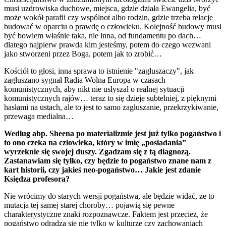
musi uzdrowiska duchowe, miejsca, gdzie działa Ewangelia, być
może wokół parafii czy wspólnot albo rodzin, gdzie trzeba relacje
budować w oparciu o prawdę o człowieku. Kolejność budowy musi
być bowiem właśnie taka, nie inna, od fundamentu po dach…
dlatego najpierw prawda kim jesteśmy, potem do czego wezwani
jako stworzeni przez Boga, potem jak to zrobić…
Kościół to głosi, inna sprawa to istnienie "zagłuszaczy", jak
zagłuszano sygnał Radia Wolna Europa w czasach
komunistycznych, aby nikt nie usłyszał o realnej sytuacji
komunistycznych rajów… teraz to się dzieje subtelniej, z pięknymi
hasłami na ustach, ale to jest to samo zagłuszanie, przekrzykiwanie,
przewaga medialna…
Według abp. Sheena po materializmie jest już tylko pogaństwo i
to ono czeka na człowieka, który w imię „posiadania”
wyrzeknie się swojej duszy. Zgadzam się z tą diagnozą.
Zastanawiam się tylko, czy będzie to pogaństwo znane nam z
kart historii, czy jakieś neo-pogaństwo… Jakie jest zdanie
Księdza profesora?
Nie wrócimy do starych wersji pogaństwa, ale będzie widać, ze to
mutacja tej samej starej choroby… pojawią się pewne
charakterystyczne znaki rozpoznawcze. Faktem jest przecież, że
pogaństwo odradza się nie tylko w kulturze czy zachowaniach