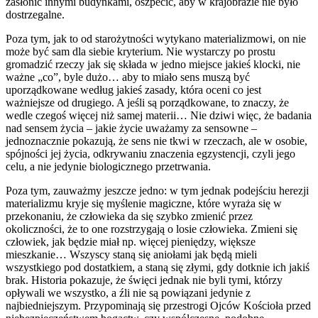
zasłonić innymi budynkami, oszpecić, aby w krajobrazie nie było
dostrzegalne.
Poza tym, jak to od starożytności wytykano materializmowi, on nie
może być sam dla siebie kryterium. Nie wystarczy po prostu
gromadzić rzeczy jak się składa w jedno miejsce jakieś klocki, nie
ważne „co”, byle dużo… aby to miało sens muszą być
uporządkowane według jakieś zasady, która oceni co jest
ważniejsze od drugiego. A jeśli są porządkowane, to znaczy, że
wedle czegoś więcej niż samej materii… Nie dziwi więc, że badania
nad sensem życia – jakie życie uważamy za sensowne –
jednoznacznie pokazują, że sens nie tkwi w rzeczach, ale w osobie,
spójności jej życia, odkrywaniu znaczenia egzystencji, czyli jego
celu, a nie jedynie biologicznego przetrwania.
Poza tym, zauważmy jeszcze jedno: w tym jednak podejściu herezji
materializmu kryje się myślenie magiczne, które wyraża się w
przekonaniu, że człowieka da się szybko zmienić przez
okoliczności, że to one rozstrzygają o losie człowieka. Zmieni się
człowiek, jak będzie miał np. więcej pieniędzy, większe
mieszkanie… Wszyscy staną się aniołami jak będą mieli
wszystkiego pod dostatkiem, a staną się złymi, gdy dotknie ich jakiś
brak. Historia pokazuje, że święci jednak nie byli tymi, którzy
opływali we wszystko, a źli nie są powiązani jedynie z
najbiedniejszym. Przypominają się przestrogi Ojców Kościoła przed