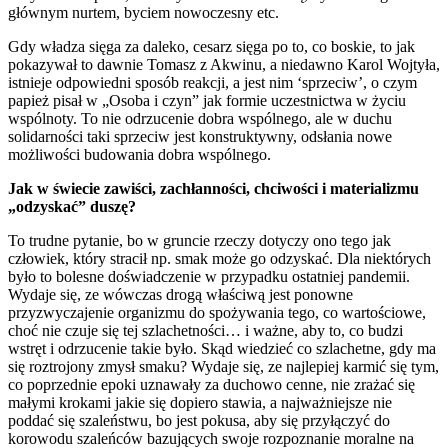
głównym nurtem, byciem nowoczesny etc.
Gdy władza sięga za daleko, cesarz sięga po to, co boskie, to jak
pokazywał to dawnie Tomasz z Akwinu, a niedawno Karol Wojtyła,
istnieje odpowiedni sposób reakcji, a jest nim ‘sprzeciw’, o czym
papież pisał w „Osoba i czyn” jak formie uczestnictwa w życiu
wspólnoty. To nie odrzucenie dobra wspólnego, ale w duchu
solidarności taki sprzeciw jest konstruktywny, odsłania nowe
możliwości budowania dobra wspólnego.
Jak w świecie zawiści, zachłanności, chciwości i materializmu
„odzyskać” duszę?
To trudne pytanie, bo w gruncie rzeczy dotyczy ono tego jak
człowiek, który stracił np. smak może go odzyskać. Dla niektórych
było to bolesne doświadczenie w przypadku ostatniej pandemii.
Wydaje się, ze wówczas drogą właściwą jest ponowne
przyzwyczajenie organizmu do spożywania tego, co wartościowe,
choć nie czuje się tej szlachetności… i ważne, aby to, co budzi
wstręt i odrzucenie takie było. Skąd wiedzieć co szlachetne, gdy ma
się roztrojony zmysł smaku? Wydaje się, ze najlepiej karmić się tym,
co poprzednie epoki uznawały za duchowo cenne, nie zrażać się
małymi krokami jakie się dopiero stawia, a najważniejsze nie
poddać się szaleństwu, bo jest pokusa, aby się przyłączyć do
korowodu szaleńców bazujących swoje rozpoznanie moralne na