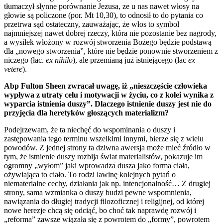
tłumaczył słynne porównanie Jezusa, ze u nas nawet włosy na
głowie są policzone (por. Mt 10,30), to odnosił to do pytania co
przetrwa sąd ostateczny, zauważając, że włos to symbol
najmniejszej nawet dobrej rzeczy, która nie pozostanie bez nagrody,
a wysiłek włożony w rozwój stworzenia Bożego będzie podstawą
dla „nowego stworzenia”, które nie będzie ponownie stworzeniem z
niczego (łac.
ex nihilo
), ale przemianą już istniejącego (łac
ex
vetere
).
Abp Fulton Sheen zwracał uwagę, iż „nieszczęście człowieka
wypływa z utraty celu i motywacji w życiu, co z kolei wynika z
wyparcia istnienia duszy”. Dlaczego istnienie duszy jest nie do
przyjęcia dla heretyków głoszących materializm?
Podejrzewam, że ta niechęć do wspominania o duszy i
zastępowania tego terminu wszelkimi innymi, bierze się z wielu
powodów. Z jednej strony ta dziwna awersja może mieć źródło w
tym, że istnienie duszy rozbija świat materialistów, pokazuje im
ogromny „wyłom” jaki wprowadza dusza jako forma ciała,
ożywiająca to ciało. To rodzi lawinę kolejnych pytań o
niematerialne cechy, działania jak np. intencjonalność… Z drugiej
strony, sama wzmianka o duszy budzi pewne wspomnienia,
nawiązania do długiej tradycji filozoficznej i religijnej, od której
nowe herezje chcą się odciąć, bo choć tak naprawdę rozwój i
„reforma” zawsze wiązała się z powrotem do „formy”, powrotem