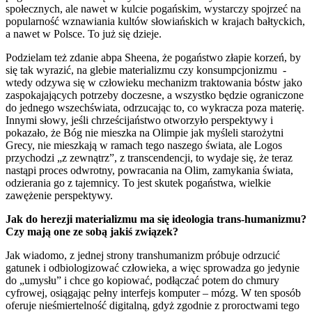
społecznych, ale nawet w kulcie pogańskim, wystarczy spojrzeć na
popularność wznawiania kultów słowiańskich w krajach bałtyckich,
a nawet w Polsce. To już się dzieje.
Podzielam też zdanie abpa Sheena, że pogaństwo złapie korzeń, by
się tak wyrazić, na glebie materializmu czy konsumpcjonizmu -
wtedy odzywa się w człowieku mechanizm traktowania bóstw jako
zaspokajających potrzeby doczesne, a wszystko będzie ograniczone
do jednego wszechświata, odrzucając to, co wykracza poza materię.
Innymi słowy, jeśli chrześcijaństwo otworzyło perspektywy i
pokazało, że Bóg nie mieszka na Olimpie jak myśleli starożytni
Grecy, nie mieszkają w ramach tego naszego świata, ale Logos
przychodzi „z zewnątrz”, z transcendencji, to wydaje się, że teraz
nastąpi proces odwrotny, powracania na Olim, zamykania świata,
odzierania go z tajemnicy. To jest skutek pogaństwa, wielkie
zawężenie perspektywy.
Jak do herezji materializmu ma się ideologia trans-humanizmu?
Czy mają one ze sobą jakiś związek?
Jak wiadomo, z jednej strony transhumanizm próbuje odrzucić
gatunek i odbiologizować człowieka, a więc sprowadza go jedynie
do „umysłu” i chce go kopiować, podłączać potem do chmury
cyfrowej, osiągając pełny interfejs komputer – mózg. W ten sposób
oferuje nieśmiertelność digitalną, gdyż zgodnie z proroctwami tego