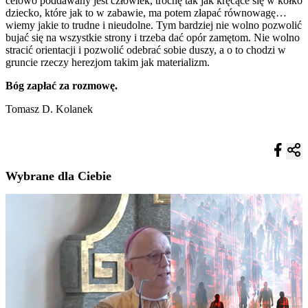
celowo poddawany jest człowiek, trochę tak jak kręcące się w kółko
dziecko, które jak to w zabawie, ma potem złapać równowagę…
wiemy jakie to trudne i nieudolne. Tym bardziej nie wolno pozwolić
bujać się na wszystkie strony i trzeba dać opór zamętom. Nie wolno
stracić orientacji i pozwolić odebrać sobie duszy, a o to chodzi w
gruncie rzeczy herezjom takim jak materializm.
Bóg zapłać za rozmowę.
Tomasz D. Kolanek
Wybrane dla Ciebie