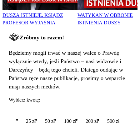
DUSZA ISTNIEJE. KSIĄDZ
WATYKAN W OBRONIE
PROFESOR WYJAŚNIA
ISTNIENIA DUSZY
Zróbmy to razem!
Będziemy mogli trwać w naszej walce o Prawdę
wyłącznie wtedy, jeśli Państwo – nasi widzowie i
Darczyńcy – będą tego chcieli. Dlatego oddając w
Państwa ręce nasze publikacje, prosimy o wsparcie
misji naszych mediów.
Wybierz kwotę:
25 zł
50 zł
100 zł
200 zł
500 zł