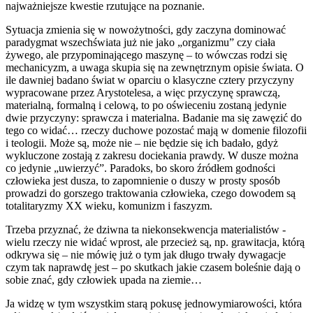
najważniejsze kwestie rzutujące na poznanie.
Sytuacja zmienia się w nowożytności, gdy zaczyna dominować
paradygmat wszechświata już nie jako „organizmu” czy ciała
żywego, ale przypominającego maszynę – to wówczas rodzi się
mechanicyzm, a uwaga skupia się na zewnętrznym opisie świata. O
ile dawniej badano świat w oparciu o klasyczne cztery przyczyny
wypracowane przez Arystotelesa, a więc przyczynę sprawczą,
materialną, formalną i celową, to po oświeceniu zostaną jedynie
dwie przyczyny: sprawcza i materialna. Badanie ma się zawęzić do
tego co widać… rzeczy duchowe pozostać mają w domenie filozofii
i teologii. Może są, może nie – nie będzie się ich badało, gdyż
wykluczone zostają z zakresu dociekania prawdy. W dusze można
co jedynie „uwierzyć”. Paradoks, bo skoro źródłem godności
człowieka jest dusza, to zapomnienie o duszy w prosty sposób
prowadzi do gorszego traktowania człowieka, czego dowodem są
totalitaryzmy XX wieku, komunizm i faszyzm.
Trzeba przyznać, że dziwna ta niekonsekwencja materialistów -
wielu rzeczy nie widać wprost, ale przecież są, np. grawitacja, którą
odkrywa się – nie mówię już o tym jak długo trwały dywagacje
czym tak naprawdę jest – po skutkach jakie czasem boleśnie dają o
sobie znać, gdy człowiek upada na ziemie…
Ja widzę w tym wszystkim starą pokusę jednowymiarowości, która