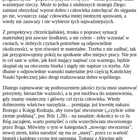
ważniejsze rzeczy. Może to jedna z ulubionych strategii Złego:
zamiast obrzydzać wprost dobro i człowieka zniechęcać do sięgania
po nie, wystarczy zająć człowieka mniej istotnymi sprawami, a
wtedy nie zauważy i nie wybierze tych najważniejszych.
Z perspektywy chrześcijańskiej, troska o poprawę sytuacji
materialnej jest zawsze środkiem, a nie celem – żeby wzrastać w
cnotach, w dobrych czynach potrzebne są odpowiednie
okoliczności, w tym również te materialne. Trzeba o nie zadbać, tak
jak przygotowujemy pokój na spotkanie albo miejsce pracy. Nie jest
to cel sam w sobie, jak ktoś mający napisać cos ważnego, będzie
skupiał się na otoczeniu biurka i nigdy nie napisze co trzeba. Ale
dbanie o odpowiednie warunki materialne jest częścią Katolickiej
Nauki Społecznej jako drogi realizowania dobra wspólnego.
Dlatego zajmowanie się podnoszeniem jakości życia musi szanować
priorytety, hierarchie ważności, a ta jest możliwa do ustanowienia,
gdy znamy ostateczny i główny cel życia człowieka. Wtedy
dobierzemy właściwe narzędzia… pomijając już kwestię nakazu
Bożego z Księgi Rodzaju, aby rozwijać stworzenie („czyńcie sobie
ziemie poddaną”, por. Rdz 1,28) – na zasadzie: dokończ to co Ja
Bóg zacząłem, warto pomyśleć o celu wszechświata stworzonego
przez Boga. Mówimy o tym w kategoriach „nowego stworzenia”,
nowej ziemi, która narodzić się ma ze „starej”, przez co wartość
historii i każdego czynu jest ogromna. Tomasz z Akwinu gdy