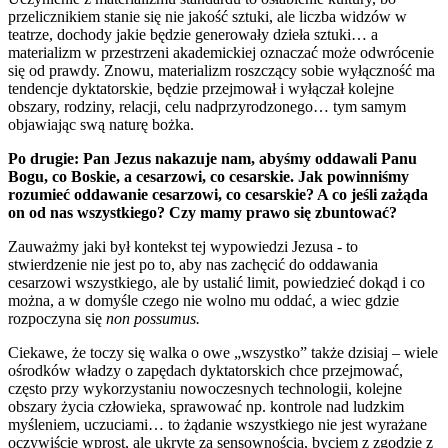
przelicznikiem stanie się nie jakość sztuki, ale liczba widzów w
teatrze, dochody jakie będzie generowały dzieła sztuki… a
materializm w przestrzeni akademickiej oznaczać może odwrócenie
się od prawdy. Znowu, materializm roszczący sobie wyłączność ma
tendencje dyktatorskie, będzie przejmował i wyłączał kolejne
obszary, rodziny, relacji, celu nadprzyrodzonego… tym samym
objawiając swą naturę bożka.
Po drugie: Pan Jezus nakazuje nam, abyśmy oddawali Panu
Bogu, co Boskie, a cesarzowi, co cesarskie. Jak powinniśmy
rozumieć oddawanie cesarzowi, co cesarskie? A co jeśli zażąda
on od nas wszystkiego? Czy mamy prawo się zbuntować?
Zauważmy jaki był kontekst tej wypowiedzi Jezusa - to
stwierdzenie nie jest po to, aby nas zachęcić do oddawania
cesarzowi wszystkiego, ale by ustalić limit, powiedzieć dokąd i co
można, a w domyśle czego nie wolno mu oddać, a wiec gdzie
rozpoczyna się
non possumus.
Ciekawe, że toczy się walka o owe „wszystko” także dzisiaj – wiele
ośrodków władzy o zapędach dyktatorskich chce przejmować,
często przy wykorzystaniu nowoczesnych technologii, kolejne
obszary życia człowieka, sprawować np. kontrole nad ludzkim
myśleniem, uczuciami… to żądanie wszystkiego nie jest wyrażane
oczywiście wprost, ale ukryte za sensownością, byciem z zgodzie z