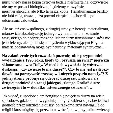
nurtu wtedy nasza kopia cyfrowa będzie nieśmiertelna, oczywiście
nie my w postaci biologicznej będziemy cieszyć się
nieśmiertelnością, ale tylko ta nasza kopia. Transhumanizm bardzo
nie lubi ciała, uważa je za powód cierpienia i chce dlatego
odcieleśnić człowieka.
Ale ma też coś wspólnego, z drugiej strony, z herezją materializmu,
mianowicie absolutyzację jednego wymiaru, naturalizowanie
wszystkiego co nadprzyrodzone. Materializm transhhumanistów nie
jest cielesny, ale opiera się na myśleniu wykluczającym Boga, a
materią podstawową mogą być neurony, materiały syntetyczne…
Na zakończenie tych rozważań pozwolę sobie przypomnieć
wydarzenie z 1996 roku, kiedy to „przyszła na świat” pierwsza
sklonowana owca Dolly. W mediach wywołała się wówczas
dyskusja: „czy zwierzę to ma duszę?”. Czy to nie jest najlepszy
dowód na parszywość czasów, w których przyszło nam żyć? Z
jednej strony próbuje się odebrać duszę człowiekowi, a z
drugiej podnieść do rangi jakiegoś „złotego Gralla” duszę
zwierzęcia i to w dodatku „stworzonego sztucznie”…
Jak widać, z upodobaniem żongluje się pojęciem duszy na wiele
sposobów, gdzie komu wygodniej, bo gdy zabiera się człowiekowi
godność przez odrzucenie duszy, bo rzekomo zbyt nawiązuje do
religii i ktoś mógłby się przez to nawrócić, to w przypadku zwierząt