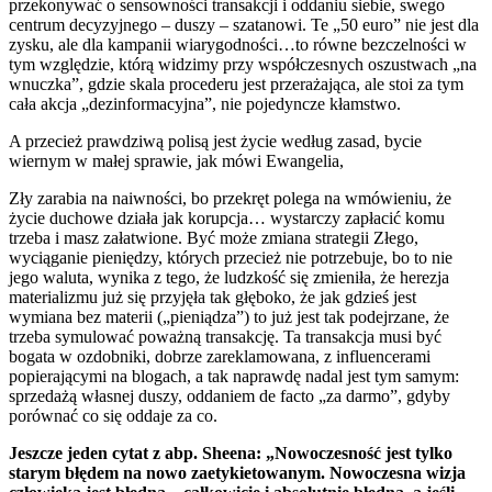
przekonywać o sensowności transakcji i oddaniu siebie, swego
centrum decyzyjnego – duszy – szatanowi. Te „50 euro” nie jest dla
zysku, ale dla kampanii wiarygodności…to równe bezczelności w
tym względzie, którą widzimy przy współczesnych oszustwach „na
wnuczka”, gdzie skala procederu jest przerażająca, ale stoi za tym
cała akcja „dezinformacyjna”, nie pojedyncze kłamstwo.
A przecież prawdziwą polisą jest życie według zasad, bycie
wiernym w małej sprawie, jak mówi Ewangelia,
Zły zarabia na naiwności, bo przekręt polega na wmówieniu, że
życie duchowe działa jak korupcja… wystarczy zapłacić komu
trzeba i masz załatwione. Być może zmiana strategii Złego,
wyciąganie pieniędzy, których przecież nie potrzebuje, bo to nie
jego waluta, wynika z tego, że ludzkość się zmieniła, że herezja
materializmu już się przyjęła tak głęboko, że jak gdzieś jest
wymiana bez materii („pieniądza”) to już jest tak podejrzane, że
trzeba symulować poważną transakcję. Ta transakcja musi być
bogata w ozdobniki, dobrze zareklamowana, z influencerami
popierającymi na blogach, a tak naprawdę nadal jest tym samym:
sprzedażą własnej duszy, oddaniem de facto „za darmo”, gdyby
porównać co się oddaje za co.
Jeszcze jeden cytat z abp. Sheena: „Nowoczesność jest tylko
starym błędem na nowo zaetykietowanym. Nowoczesna wizja