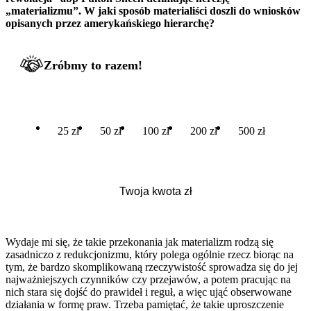
„materializmu”. W jaki sposób materialiści doszli do wniosków
opisanych przez amerykańskiego hierarchę?
Zróbmy to razem!
25 zł
50 zł
100 zł
200 zł
500 zł
Wydaje mi się, że takie przekonania jak materializm rodzą się
zasadniczo z redukcjonizmu, który polega ogólnie rzecz biorąc na
tym, że bardzo skomplikowaną rzeczywistość sprowadza się do jej
najważniejszych czynników czy przejawów, a potem pracując na
nich stara się dojść do prawideł i reguł, a więc ująć obserwowane
działania w formę praw. Trzeba pamiętać, że takie uproszczenie