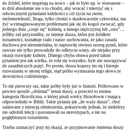
do źródeł, które inspirują na nowo – jak to było np. w renesansie –
to dziś absolutnie nie o to chodzi, aby wracać i mierzyć się z
odwiecznymi pytaniami ludzkości o cel życia na ziemi,
nieśmiertelność, Boga, tylko chodzi o skarłowacenie człowieka, ma
żyć wyimaginowanymi problemami jak się do kogoś zwracać, gdy
jednego dnia „czuje się” kobietą, a innego mężczyzną lub „ono”…
jeśliby zaś przyznaliby, ze istnieje dusza, która jest źródłem
tożsamości, kształtuje ciało i nasze zachowania, że jako zasada
duchowa jest niematerialna, to naprawdę otwiera szereg pytań, które
zawsze nie tylko prowadziły do odkrycia wiary, ale niejako przy
okazji rozwijały kulturę. Dlatego chyba obawa przed takim
pytaniem jest tak wielka, że robi się wszystko, byle nie nawiązywać
do zasadniczych pojęć. Po prostu, dusza kojarzy im się i kieruje
rozważania w stronę religii, stąd próba wymazania tego słowa ze
słownictwa codziennego.
To nie pierwszy raz, takie próby były już w historii. Próbowano w
pewien sposób „obśmiać” temat duszy, a przecież to istotna
kategoria filozoficzna, o której pisali wielcy filozofowie i mająca
odpowiedniki w Biblii. Takie pytania jak „ile waży dusza”, choć
zadawane z intencją ośmieszenia, pokazywały jednak, że niektórzy
nie odrobili lekcji i pozostawali na stereotypach, a nie na
pogłębionym rozumieniu.
Trzeba zaznaczyć przy tej okazji, ze przyjmowanie istnienia duszy