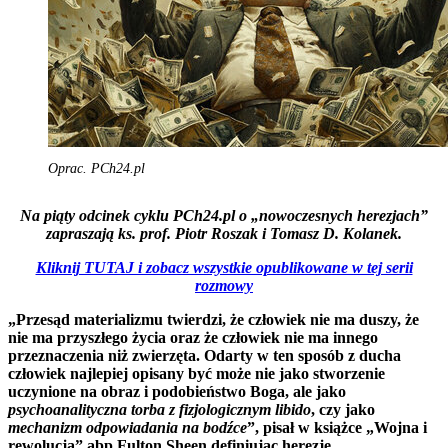
Oprac. PCh24.pl
Na piąty odcinek cyklu PCh24.pl o „nowoczesnych herezjach”
zapraszają ks. prof. Piotr Roszak i Tomasz D. Kolanek.
Kliknij TUTAJ i zobacz wszystkie opublikowane w tej serii
rozmowy
„Przesąd materializmu twierdzi, że człowiek nie ma duszy, że
nie ma przyszłego życia oraz że człowiek nie ma innego
przeznaczenia niż zwierzęta. Odarty w ten sposób z ducha
człowiek najlepiej opisany być może nie jako stworzenie
uczynione na obraz i podobieństwo Boga, ale jako
psychoanalityczna torba z fizjologicznym libido
, czy jako
mechanizm odpowiadania na bodźce
”, pisał w książce „Wojna i
rewolucja” abp Fulton Sheen definiując herezję