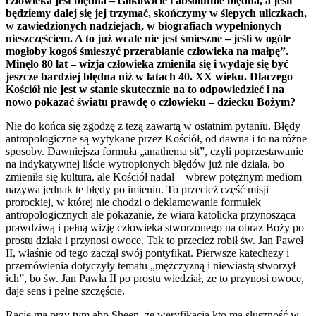
człowieka jest błędna – całkowicie i absolutnie błędna, a jeśli
będziemy dalej się jej trzymać, skończymy w ślepych uliczkach,
w zawiedzionych nadziejach, w biografiach wypełnionych
nieszczęściem. A to już wcale nie jest śmieszne – jeśli w ogóle
mogłoby kogoś śmieszyć przerabianie człowieka na małpę”.
Minęło 80 lat – wizja człowieka zmieniła się i wydaje się być
jeszcze bardziej błędna niż w latach 40. XX wieku. Dlaczego
Kościół nie jest w stanie skutecznie na to odpowiedzieć i na
nowo pokazać światu prawdę o człowieku – dziecku Bożym?
Nie do końca się zgodzę z tezą zawartą w ostatnim pytaniu. Błędy
antropologiczne są wytykane przez Kościół, od dawna i to na różne
sposoby. Dawniejsza formuła „anathema sit”, czyli poprzestawanie
na indykatywnej liście wytropionych błędów już nie działa, bo
zmieniła się kultura, ale Kościół nadal – wbrew potężnym mediom –
nazywa jednak te błędy po imieniu. To przecież część misji
prorockiej, w której nie chodzi o deklamowanie formułek
antropologicznych ale pokazanie, że wiara katolicka przynosząca
prawdziwą i pełną wizję człowieka stworzonego na obraz Boży po
prostu działa i przynosi owoce. Tak to przecież robił św. Jan Paweł
II, właśnie od tego zaczął swój pontyfikat. Pierwsze katechezy i
przemówienia dotyczyły tematu „mężczyzną i niewiastą stworzył
ich”, bo św. Jan Pawła II po prostu wiedział, ze to przynosi owoce,
daje sens i pełne szczęście.
Racje ma przy tym abp Sheen, że weryfikacja kto ma słuszność w