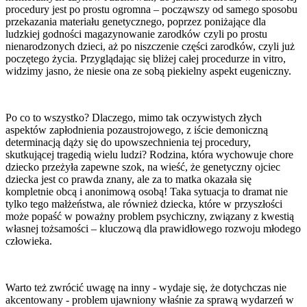
procedury jest po prostu ogromna – począwszy od samego sposobu
przekazania materiału genetycznego, poprzez poniżające dla
ludzkiej godności magazynowanie zarodków czyli po prostu
nienarodzonych dzieci, aż po niszczenie części zarodków, czyli już
poczętego życia. Przyglądając się bliżej całej procedurze in vitro,
widzimy jasno, że niesie ona ze sobą piekielny aspekt eugeniczny.
Po co to wszystko? Dlaczego, mimo tak oczywistych złych
aspektów zapłodnienia pozaustrojowego, z iście demoniczną
determinacją dąży się do upowszechnienia tej procedury,
skutkującej tragedią wielu ludzi? Rodzina, która wychowuje chore
dziecko przeżyła zapewne szok, na wieść, że genetyczny ojciec
dziecka jest co prawda znany, ale za to matka okazała się
kompletnie obcą i anonimową osobą! Taka sytuacja to dramat nie
tylko tego małżeństwa, ale również dziecka, które w przyszłości
może popaść w poważny problem psychiczny, związany z kwestią
własnej tożsamości – kluczową dla prawidłowego rozwoju młodego
człowieka.
Warto też zwrócić uwagę na inny - wydaje się, że dotychczas nie
akcentowany - problem ujawniony właśnie za sprawą wydarzeń w