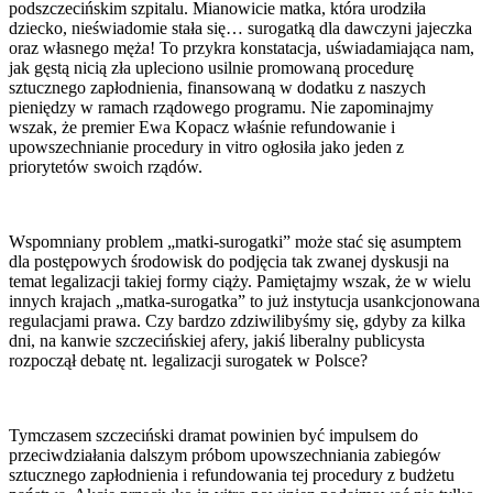
podszczecińskim szpitalu. Mianowicie matka, która urodziła
dziecko, nieświadomie stała się… surogatką dla dawczyni jajeczka
oraz własnego męża! To przykra konstatacja, uświadamiająca nam,
jak gęstą nicią zła upleciono usilnie promowaną procedurę
sztucznego zapłodnienia, finansowaną w dodatku z naszych
pieniędzy w ramach rządowego programu. Nie zapominajmy
wszak, że premier Ewa Kopacz właśnie refundowanie i
upowszechnianie procedury in vitro ogłosiła jako jeden z
priorytetów swoich rządów.
Wspomniany problem „matki-surogatki” może stać się asumptem
dla postępowych środowisk do podjęcia tak zwanej dyskusji na
temat legalizacji takiej formy ciąży. Pamiętajmy wszak, że w wielu
innych krajach „matka-surogatka” to już instytucja usankcjonowana
regulacjami prawa. Czy bardzo zdziwilibyśmy się, gdyby za kilka
dni, na kanwie szczecińskiej afery, jakiś liberalny publicysta
rozpoczął debatę nt. legalizacji surogatek w Polsce?
Tymczasem szczeciński dramat powinien być impulsem do
przeciwdziałania dalszym próbom upowszechniania zabiegów
sztucznego zapłodnienia i refundowania tej procedury z budżetu