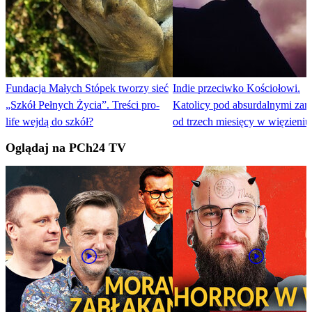
Fundacja Małych Stópek tworzy sieć
Indie przeciwko Kościołowi.
„Szkół Pełnych Życia”. Treści pro-
Katolicy pod absurdalnymi zar
life wejdą do szkół?
od trzech miesięcy w więzieniu
Oglądaj na PCh24 TV