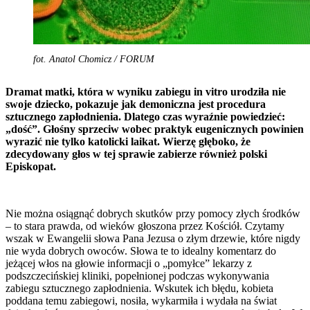
fot. Anatol Chomicz / FORUM
Dramat matki, która w wyniku zabiegu in vitro urodziła nie
swoje dziecko, pokazuje jak demoniczna jest procedura
sztucznego zapłodnienia. Dlatego czas wyraźnie powiedzieć:
„dość”. Głośny sprzeciw wobec praktyk eugenicznych powinien
wyrazić nie tylko katolicki laikat. Wierzę głęboko, że
zdecydowany głos w tej sprawie zabierze również polski
Episkopat.
Nie można osiągnąć dobrych skutków przy pomocy złych środków
– to stara prawda, od wieków głoszona przez Kościół. Czytamy
wszak w Ewangelii słowa Pana Jezusa o złym drzewie, które nigdy
nie wyda dobrych owoców. Słowa te to idealny komentarz do
jeżącej włos na głowie informacji o „pomyłce” lekarzy z
podszczecińskiej kliniki, popełnionej podczas wykonywania
zabiegu sztucznego zapłodnienia. Wskutek ich błędu, kobieta
poddana temu zabiegowi, nosiła, wykarmiła i wydała na świat