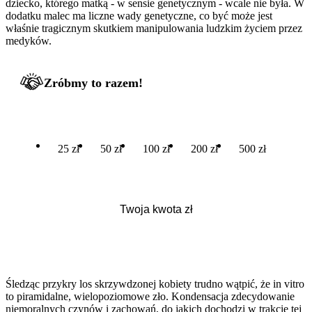
dziecko, którego matką - w sensie genetycznym - wcale nie była. W
dodatku malec ma liczne wady genetyczne, co być może jest
właśnie tragicznym skutkiem manipulowania ludzkim życiem przez
medyków.
Zróbmy to razem!
25 zł
50 zł
100 zł
200 zł
500 zł
Śledząc przykry los skrzywdzonej kobiety trudno wątpić, że in vitro
to piramidalne, wielopoziomowe zło. Kondensacja zdecydowanie
niemoralnych czynów i zachowań, do jakich dochodzi w trakcie tej