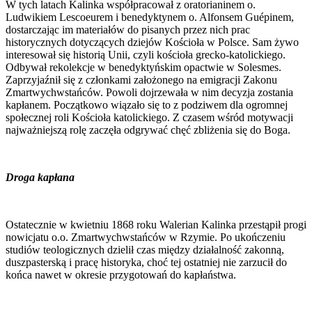
W tych latach Kalinka współpracował z oratorianinem o.
Ludwikiem Lescoeurem i benedyktynem o. Alfonsem Guépinem,
dostarczając im materiałów do pisanych przez nich prac
historycznych dotyczących dziejów Kościoła w Polsce. Sam żywo
interesował się historią Unii, czyli kościoła grecko-katolickiego.
Odbywał rekolekcje w benedyktyńskim opactwie w Solesmes.
Zaprzyjaźnił się z członkami założonego na emigracji Zakonu
Zmartwychwstańców. Powoli dojrzewała w nim decyzja zostania
kapłanem. Początkowo wiązało się to z podziwem dla ogromnej
społecznej roli Kościoła katolickiego. Z czasem wśród motywacji
najważniejszą rolę zaczęła odgrywać chęć zbliżenia się do Boga.
Droga kapłana
Ostatecznie w kwietniu 1868 roku Walerian Kalinka przestąpił progi
nowicjatu o.o. Zmartwychwstańców w Rzymie. Po ukończeniu
studiów teologicznych dzielił czas między działalność zakonną,
duszpasterską i pracę historyka, choć tej ostatniej nie zarzucił do
końca nawet w okresie przygotowań do kapłaństwa.