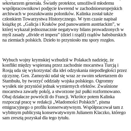
sekretarzem generała. Światły protektor, umożliwił młodemu
współpracownikowi podjęcie kwerend w zachodnioeuropejskich
archiwach w poszukiwaniu poloników. Kalinka został także
członkiem Towarzystwa Historycznego. W tym czasie napisał
książkę pt. „Galicja i Kraków pod panowaniem austriackim”, w
której wykazał jednoznacznie negatywny bilans prowadzonych w
myśl zasady „divide et impera” (dziel i rządź) rządów habsburskich
na ziemiach polskich. Dzieło to przyniosło mu spory rozgłos.
Wybuch wojny krymskiej wzbudził w Polakach nadzieję, że
konflikt między wspieraną przez zachodnie mocarstwa Turcją i
Rosją uda się wykorzystać dla idei odzyskania niepodległości przez
ojczyznę. Gen. Zamoyski udał się wraz ze swoim sekretarzem do
Stambułu, by tworzyć oddziały wojska polskiego. Ogromny
wysiłek nie przyniósł jednak wymiernych efektów. Zwaśnione
mocarstwa zawarły pokój, a stworzone już pułki rozformowano.
Obaj działacze powrócili do Francji. Wkrótce potem Kalinka
rozpoczął pracę w redakcji „Wiadomości Polskich”, pisma
emigracyjnego o profilu konserwatywnym. Współpracował tam z
wybitnym publicystą konserwatywnym Julianem Klaczko, którego
sam zresztą pozyskał dla tego tytułu.