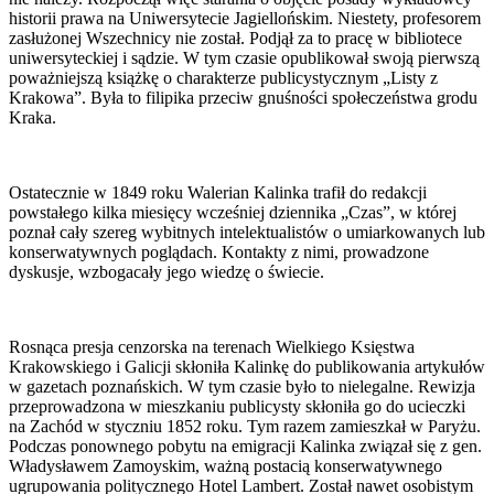
historii prawa na Uniwersytecie Jagiellońskim. Niestety, profesorem
zasłużonej Wszechnicy nie został. Podjął za to pracę w bibliotece
uniwersyteckiej i sądzie. W tym czasie opublikował swoją pierwszą
poważniejszą książkę o charakterze publicystycznym „Listy z
Krakowa”. Była to filipika przeciw gnuśności społeczeństwa grodu
Kraka.
Ostatecznie w 1849 roku Walerian Kalinka trafił do redakcji
powstałego kilka miesięcy wcześniej dziennika „Czas”, w której
poznał cały szereg wybitnych intelektualistów o umiarkowanych lub
konserwatywnych poglądach. Kontakty z nimi, prowadzone
dyskusje, wzbogacały jego wiedzę o świecie.
Rosnąca presja cenzorska na terenach Wielkiego Księstwa
Krakowskiego i Galicji skłoniła Kalinkę do publikowania artykułów
w gazetach poznańskich. W tym czasie było to nielegalne. Rewizja
przeprowadzona w mieszkaniu publicysty skłoniła go do ucieczki
na Zachód w styczniu 1852 roku. Tym razem zamieszkał w Paryżu.
Podczas ponownego pobytu na emigracji Kalinka związał się z gen.
Władysławem Zamoyskim, ważną postacią konserwatywnego
ugrupowania politycznego Hotel Lambert. Został nawet osobistym