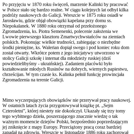
Po przyjęciu w 1870 roku święceń, marzenie Kalinki by pracować
w Polsce stało się bardzo realne. W ciągu kolejnych lat odbył kilka
podróży naukowych do Galicji. Wreszcie w 1875 roku osiadł w
Jarosławiu, gdzie objął obowiązki kapelana przy domu ss.
Niepokalanek. W 1880 roku otrzymał od przełożonego
Zgromadzenia, ks. Piotra Semenenki, polecenie założenia we
Lwowie pierwszego klasztoru Zmartwychwstańców na ziemiach
polskich. Pokonując wielkie trudności, zabiegając o niezbędne
środki pieniężne, ks. Walerian dopiął swego i pod koniec roku dom
został otwarty. Wkrótce potem z jego inicjatywy utworzono w
stolicy Galicji szkołę i internat dla młodzieży ruskiej (dziś
powiedzielibyśmy - ukraińskiej). Zadaniem placówki było
kształtowanie młodych Rusinów na dobrych, wiernych papiestwu,
chrześcijan. W tym czasie ks. Kalinka pełnił funkcję prowincjała
Zgromadzenia na terenie Galicji.
Mimo wyczerpujących obowiązków nie przerywał pracy naukowej.
W ostatnich latach życia przygotowywał książkę pt. „Sejm
Czteroletni”, której niestety nie dokończył. Ukazały się trzy tomy
tego wybitnego dzieła, poszerzającego znacznie wiedzę o tak
ważnym momencie dziejów Polski, bezpośrednio poprzedzającym
jej zniknięcie z mapy Europy. Przeciążony pracą coraz bardziej
zapadał na zdrowiu. Wreszcie w listopadzie 1886 roku zachorował