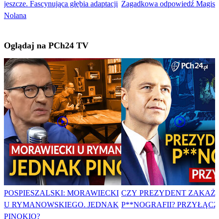
jeszcze. Fascynująca głębia adaptacji
Zagadkowa odpowiedź Magistr
Nolana
Oglądaj na PCh24 TV
POSPIESZALSKI: MORAWIECKI
CZY PREZYDENT ZAKAŻ
U RYMANOWSKIEGO. JEDNAK
P**NOGRAFII? PRZYŁĄCZ 
PINOKIO?