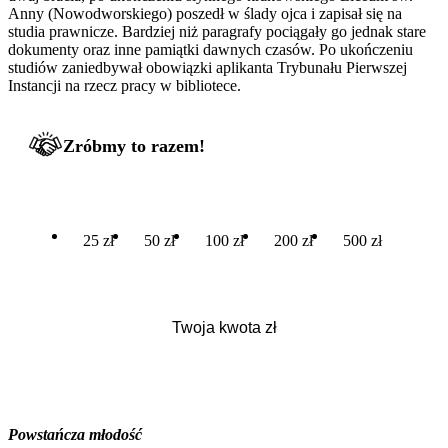
Anny (Nowodworskiego) poszedł w ślady ojca i zapisał się na
studia prawnicze. Bardziej niż paragrafy pociągały go jednak stare
dokumenty oraz inne pamiątki dawnych czasów. Po ukończeniu
studiów zaniedbywał obowiązki aplikanta Trybunału Pierwszej
Instancji na rzecz pracy w bibliotece.
Zróbmy to razem!
25 zł
50 zł
100 zł
200 zł
500 zł
Powstańcza młodość