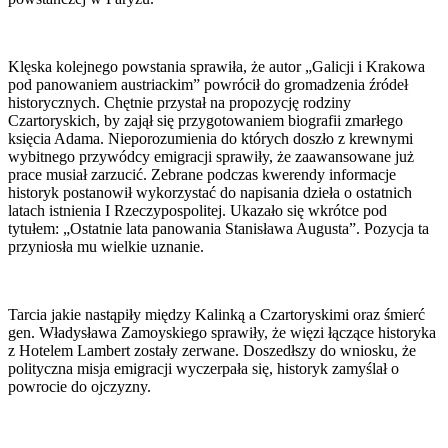
Klęska kolejnego powstania sprawiła, że autor „Galicji i Krakowa
pod panowaniem austriackim” powrócił do gromadzenia źródeł
historycznych. Chętnie przystał na propozycję rodziny
Czartoryskich, by zajął się przygotowaniem biografii zmarłego
księcia Adama. Nieporozumienia do których doszło z krewnymi
wybitnego przywódcy emigracji sprawiły, że zaawansowane już
prace musiał zarzucić. Zebrane podczas kwerendy informacje
historyk postanowił wykorzystać do napisania dzieła o ostatnich
latach istnienia I Rzeczypospolitej. Ukazało się wkrótce pod
tytułem: „Ostatnie lata panowania Stanisława Augusta”. Pozycja ta
przyniosła mu wielkie uznanie.
Tarcia jakie nastąpiły między Kalinką a Czartoryskimi oraz śmierć
gen. Władysława Zamoyskiego sprawiły, że więzi łączące historyka
z Hotelem Lambert zostały zerwane. Doszedłszy do wniosku, że
polityczna misja emigracji wyczerpała się, historyk zamyślał o
powrocie do ojczyzny.