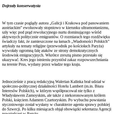
Dojrzały konserwatysta
W tym czasie poglądy autora „Galicji i Krakowa pod panowaniem
austriackim” ewoluowały stopniowo w kierunku ultramontanizmu,
szły więc pod prąd rewolucyjnego nurtu dominującego wśród
aktywnych politycznie emigrantów. O rozmiarach tego rozdźwięku
świadczy fakt, że zamieszczone na łamach „Wiadomości Polskich”
artykuły na tematy religijne (przewodnik po kościołach Paryża)
wywołały ogromną falę ataków ze strony demokratycznych
środowisk emigracyjnych. Wkrótce zresztą pismo przestało się
ukazywać. Kres jego istnieniu przyniósł zakaz rozpowszechniania
na terenie Prus, wydany przez władze tego kraju.
Jednocześnie z pracą redakcyjną Walerian Kalinka brał udział w
społeczno-politycznej działalności Hotelu Lambert (m.in. Biura
Interesów Polskich), w którym współpracował nie tylko z
Władysławem Zamoyskim, ale także z niekoronowanym królem
Polski, księciem Adamem Czartoryskim. Po wybuchu powstania
styczniowego został wysłany w charakterze agenta sprawy polskiej
do Szwecji. Po kilku miesiącach objął obowiązki sekretarza Agencji
powstańczej w Paryżu.