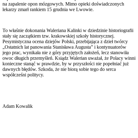
na zapalenie opon mózgowych. Mimo opieki doświadczonych
lekarzy zmarł rankiem 15 grudnia we Lwowie.
To właśnie dokonania Waleriana Kalinki w dziedzinie historiografii
stały się zaczątkiem tzw. krakowskiej szkoły historycznej.
Pesymistyczna ocena dziejów Polski, przebijająca z dzieł twórcy
„Ostatnich lat panowania Stanisława Augusta” i kontynuatorów
jego prac, wynikała nie z góry przyjętych założeń, lecz stanowiła
owoc długich przemyśleń. Ksiądz Walerian uważał, że Polacy winni
konieczne stanąć w prawdzie, by w przyszłości nie popełniać już
dawnych błędów. Szkoda, że nie biorą sobie tego do serca
współcześni politycy.
Adam Kowalik