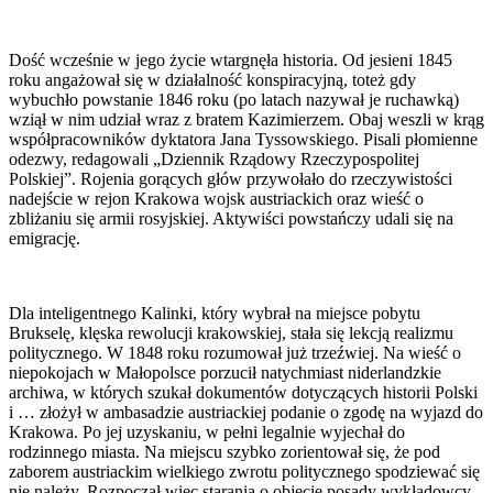
Dość wcześnie w jego życie wtargnęła historia. Od jesieni 1845
roku angażował się w działalność konspiracyjną, toteż gdy
wybuchło powstanie 1846 roku (po latach nazywał je ruchawką)
wziął w nim udział wraz z bratem Kazimierzem. Obaj weszli w krąg
współpracowników dyktatora Jana Tyssowskiego. Pisali płomienne
odezwy, redagowali „Dziennik Rządowy Rzeczypospolitej
Polskiej”. Rojenia gorących głów przywołało do rzeczywistości
nadejście w rejon Krakowa wojsk austriackich oraz wieść o
zbliżaniu się armii rosyjskiej. Aktywiści powstańczy udali się na
emigrację.
Dla inteligentnego Kalinki, który wybrał na miejsce pobytu
Brukselę, klęska rewolucji krakowskiej, stała się lekcją realizmu
politycznego. W 1848 roku rozumował już trzeźwiej. Na wieść o
niepokojach w Małopolsce porzucił natychmiast niderlandzkie
archiwa, w których szukał dokumentów dotyczących historii Polski
i … złożył w ambasadzie austriackiej podanie o zgodę na wyjazd do
Krakowa. Po jej uzyskaniu, w pełni legalnie wyjechał do
rodzinnego miasta. Na miejscu szybko zorientował się, że pod
zaborem austriackim wielkiego zwrotu politycznego spodziewać się
nie należy. Rozpoczął więc starania o objęcie posady wykładowcy