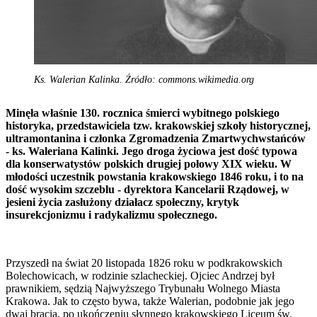
Ks. Walerian Kalinka. Źródło: commons.wikimedia.org
Minęła właśnie 130. rocznica śmierci wybitnego polskiego
historyka, przedstawiciela tzw. krakowskiej szkoły historycznej,
ultramontanina i członka Zgromadzenia Zmartwychwstańców
- ks. Waleriana Kalinki. Jego droga życiowa jest dość typowa
dla konserwatystów polskich drugiej połowy XIX wieku. W
młodości uczestnik powstania krakowskiego 1846 roku, i to na
dość wysokim szczeblu - dyrektora Kancelarii Rządowej, w
jesieni życia zasłużony działacz społeczny, krytyk
insurekcjonizmu i radykalizmu społecznego.
Przyszedł na świat 20 listopada 1826 roku w podkrakowskich
Bolechowicach, w rodzinie szlacheckiej. Ojciec Andrzej był
prawnikiem, sędzią Najwyższego Trybunału Wolnego Miasta
Krakowa. Jak to często bywa, także Walerian, podobnie jak jego
dwaj bracia, po ukończeniu słynnego krakowskiego Liceum św.