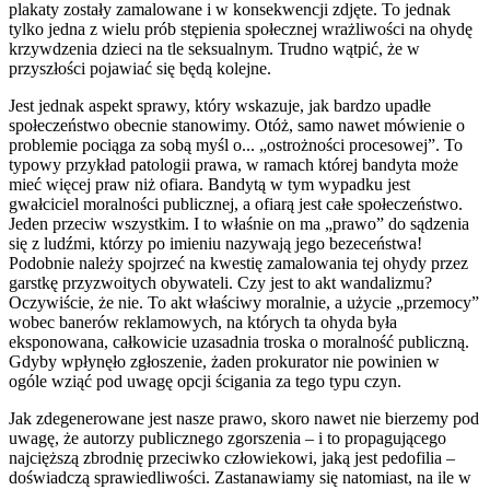
plakaty zostały zamalowane i w konsekwencji zdjęte. To jednak
tylko jedna z wielu prób stępienia społecznej wrażliwości na ohydę
krzywdzenia dzieci na tle seksualnym. Trudno wątpić, że w
przyszłości pojawiać się będą kolejne.
Jest jednak aspekt sprawy, który wskazuje, jak bardzo upadłe
społeczeństwo obecnie stanowimy. Otóż, samo nawet mówienie o
problemie pociąga za sobą myśl o... „ostrożności procesowej”. To
typowy przykład patologii prawa, w ramach której bandyta może
mieć więcej praw niż ofiara. Bandytą w tym wypadku jest
gwałciciel moralności publicznej, a ofiarą jest całe społeczeństwo.
Jeden przeciw wszystkim. I to właśnie on ma „prawo” do sądzenia
się z ludźmi, którzy po imieniu nazywają jego bezeceństwa!
Podobnie należy spojrzeć na kwestię zamalowania tej ohydy przez
garstkę przyzwoitych obywateli. Czy jest to akt wandalizmu?
Oczywiście, że nie. To akt właściwy moralnie, a użycie „przemocy”
wobec banerów reklamowych, na których ta ohyda była
eksponowana, całkowicie uzasadnia troska o moralność publiczną.
Gdyby wpłynęło zgłoszenie, żaden prokurator nie powinien w
ogóle wziąć pod uwagę opcji ścigania za tego typu czyn.
Jak zdegenerowane jest nasze prawo, skoro nawet nie bierzemy pod
uwagę, że autorzy publicznego zgorszenia – i to propagującego
najcięższą zbrodnię przeciwko człowiekowi, jaką jest pedofilia –
doświadczą sprawiedliwości. Zastanawiamy się natomiast, na ile w