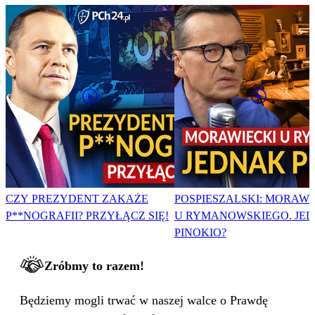
CZY PREZYDENT ZAKAŻE
POSPIESZALSKI: MORAWI
P**NOGRAFII? PRZYŁĄCZ SIĘ!
U RYMANOWSKIEGO. JE
PINOKIO?
Zróbmy to razem!
Będziemy mogli trwać w naszej walce o Prawdę