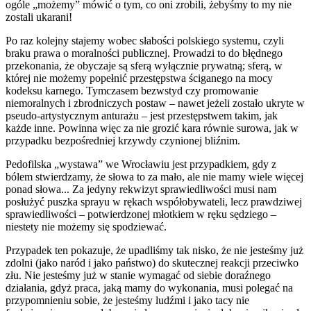
ogóle „możemy” mówić o tym, co oni zrobili, żebyśmy to my nie
zostali ukarani!
Po raz kolejny stajemy wobec słabości polskiego systemu, czyli
braku prawa o moralności publicznej. Prowadzi to do błędnego
przekonania, że obyczaje są sferą wyłącznie prywatną; sferą, w
której nie możemy popełnić przestępstwa ściganego na mocy
kodeksu karnego. Tymczasem bezwstyd czy promowanie
niemoralnych i zbrodniczych postaw – nawet jeżeli zostało ukryte w
pseudo-artystycznym anturażu – jest przestępstwem takim, jak
każde inne. Powinna więc za nie grozić kara równie surowa, jak w
przypadku bezpośredniej krzywdy czynionej bliźnim.
Pedofilska „wystawa” we Wrocławiu jest przypadkiem, gdy z
bólem stwierdzamy, że słowa to za mało, ale nie mamy wiele więcej
ponad słowa... Za jedyny rekwizyt sprawiedliwości musi nam
posłużyć puszka sprayu w rękach współobywateli, lecz prawdziwej
sprawiedliwości – potwierdzonej młotkiem w ręku sędziego –
niestety nie możemy się spodziewać.
Przypadek ten pokazuje, że upadliśmy tak nisko, że nie jesteśmy już
zdolni (jako naród i jako państwo) do skutecznej reakcji przeciwko
złu. Nie jesteśmy już w stanie wymagać od siebie doraźnego
działania, gdyż praca, jaką mamy do wykonania, musi polegać na
przypomnieniu sobie, że jesteśmy ludźmi i jako tacy nie