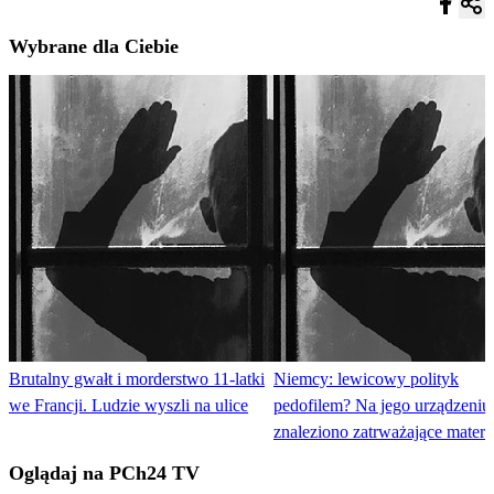
Wybrane dla Ciebie
Brutalny gwałt i morderstwo 11-latki
Niemcy: lewicowy polityk
we Francji. Ludzie wyszli na ulice
pedofilem? Na jego urządzeniu
znaleziono zatrważające materi
Oglądaj na PCh24 TV