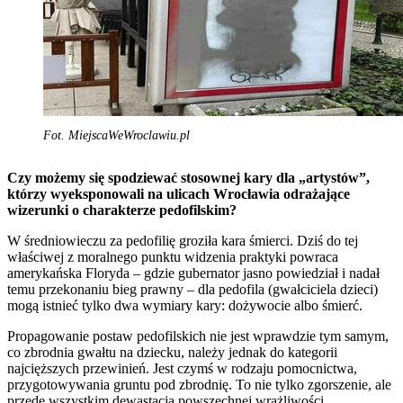
Fot. MiejscaWeWroclawiu.pl
Czy możemy się spodziewać stosownej kary dla „artystów”,
którzy wyeksponowali na ulicach Wrocławia odrażające
wizerunki o charakterze pedofilskim?
W średniowieczu za pedofilię groziła kara śmierci. Dziś do tej
właściwej z moralnego punktu widzenia praktyki powraca
amerykańska Floryda – gdzie gubernator jasno powiedział i nadał
temu przekonaniu bieg prawny – dla pedofila (gwałciciela dzieci)
mogą istnieć tylko dwa wymiary kary: dożywocie albo śmierć.
Propagowanie postaw pedofilskich nie jest wprawdzie tym samym,
co zbrodnia gwałtu na dziecku, należy jednak do kategorii
najcięższych przewinień. Jest czymś w rodzaju pomocnictwa,
przygotowywania gruntu pod zbrodnię. To nie tylko zgorszenie, ale
przede wszystkim dewastacja powszechnej wrażliwości