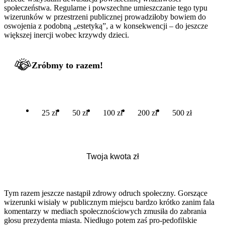
społeczeństwa. Regularne i powszechne umieszczanie tego typu
wizerunków w przestrzeni publicznej prowadziłoby bowiem do
oswojenia z podobną „estetyką”, a w konsekwencji – do jeszcze
większej inercji wobec krzywdy dzieci.
Zróbmy to razem!
25 zł
50 zł
100 zł
200 zł
500 zł
Tym razem jeszcze nastąpił zdrowy odruch społeczny. Gorszące
wizerunki wisiały w publicznym miejscu bardzo krótko zanim fala
komentarzy w mediach społecznościowych zmusiła do zabrania
głosu prezydenta miasta. Niedługo potem zaś pro-pedofilskie