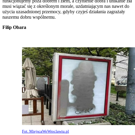
funkcjonujemy poza dobrem i złem, a czynienie dobra i unikanie zła
musi wiązać się z określonym morale, uzdatniającym nas nawet do
użycia uzasadnionej przemocy, gdyby czyjeś działania zagrażały
naszemu dobru wspólnemu.
Filip Obara
Fot. MiejscaWeWroclawiu.pl