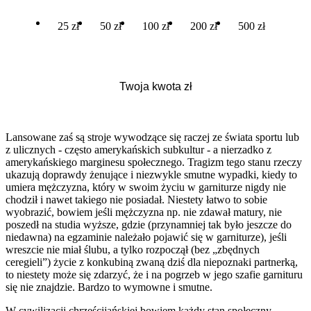
25 zł
50 zł
100 zł
200 zł
500 zł
Lansowane zaś są stroje wywodzące się raczej ze świata sportu lub
z ulicznych - często amerykańskich subkultur - a nierzadko z
amerykańskiego marginesu społecznego. Tragizm tego stanu rzeczy
ukazują doprawdy żenujące i niezwykle smutne wypadki, kiedy to
umiera mężczyzna, który w swoim życiu w garniturze nigdy nie
chodził i nawet takiego nie posiadał. Niestety łatwo to sobie
wyobrazić, bowiem jeśli mężczyzna np. nie zdawał matury, nie
poszedł na studia wyższe, gdzie (przynamniej tak było jeszcze do
niedawna) na egzaminie należało pojawić się w garniturze), jeśli
wreszcie nie miał ślubu, a tylko rozpoczął (bez „zbędnych
ceregieli”) życie z konkubiną zwaną dziś dla niepoznaki partnerką,
to niestety może się zdarzyć, że i na pogrzeb w jego szafie garnituru
się nie znajdzie. Bardzo to wymowne i smutne.
W cywilizacji chrześcijańskiej bowiem każdy stan społeczny