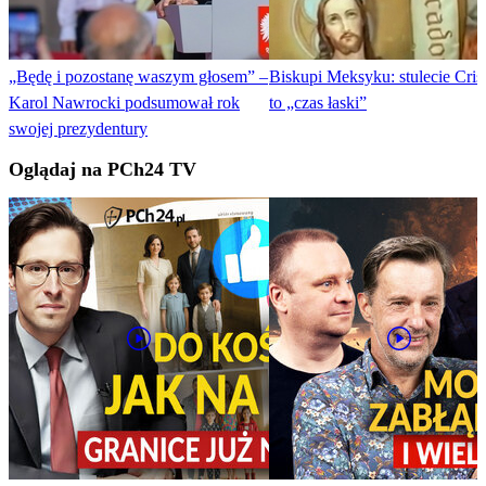
„Będę i pozostanę waszym głosem” –
Biskupi Meksyku: stulecie Cris
Karol Nawrocki podsumował rok
to „czas łaski”
swojej prezydentury
Oglądaj na PCh24 TV