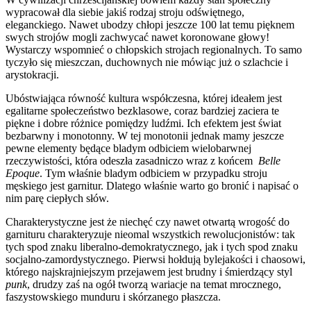
wypracował dla siebie jakiś rodzaj stroju odświętnego,
eleganckiego. Nawet ubodzy chłopi jeszcze 100 lat temu pięknem
swych strojów mogli zachwycać nawet koronowane głowy!
Wystarczy wspomnieć o chłopskich strojach regionalnych. To samo
tyczyło się mieszczan, duchownych nie mówiąc już o szlachcie i
arystokracji.
Ubóstwiająca równość kultura współczesna, której ideałem jest
egalitarne społeczeństwo bezklasowe, coraz bardziej zaciera te
piękne i dobre różnice pomiędzy ludźmi. Ich efektem jest świat
bezbarwny i monotonny. W tej monotonii jednak mamy jeszcze
pewne elementy będące bladym odbiciem wielobarwnej
rzeczywistości, która odeszła zasadniczo wraz z końcem
Belle
Epoque
. Tym właśnie bladym odbiciem w przypadku stroju
męskiego jest garnitur. Dlatego właśnie warto go bronić i napisać o
nim parę ciepłych słów.
Charakterystyczne jest że niechęć czy nawet otwartą wrogość do
garnituru charakteryzuje nieomal wszystkich rewolucjonistów: tak
tych spod znaku liberalno-demokratycznego, jak i tych spod znaku
socjalno-zamordystycznego. Pierwsi hołdują bylejakości i chaosowi,
którego najskrajniejszym przejawem jest brudny i śmierdzący styl
punk
, drudzy zaś na ogół tworzą wariacje na temat mrocznego,
faszystowskiego munduru i skórzanego płaszcza.