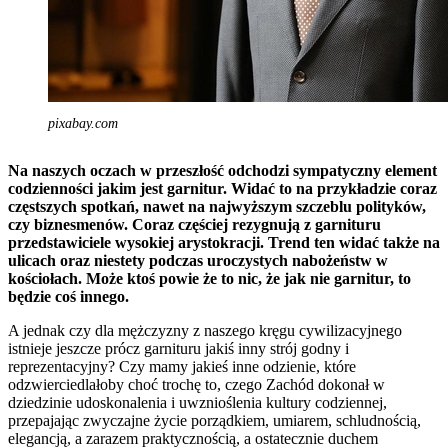
pixabay.com
Na naszych oczach w przeszłość odchodzi sympatyczny element
codzienności jakim jest garnitur. Widać to na przykładzie coraz
częstszych spotkań, nawet na najwyższym szczeblu polityków,
czy biznesmenów. Coraz częściej rezygnują z garnituru
przedstawiciele wysokiej arystokracji. Trend ten widać także na
ulicach oraz niestety podczas uroczystych nabożeństw w
kościołach. Może ktoś powie że to nic, że jak nie garnitur, to
będzie coś innego.
A jednak czy dla mężczyzny z naszego kręgu cywilizacyjnego
istnieje jeszcze prócz garnituru jakiś inny strój godny i
reprezentacyjny? Czy mamy jakieś inne odzienie, które
odzwierciedlałoby choć trochę to, czego Zachód dokonał w
dziedzinie udoskonalenia i uwznioślenia kultury codziennej,
przepajając zwyczajne życie porządkiem, umiarem, schludnością,
elegancją, a zarazem praktycznością, a ostatecznie duchem