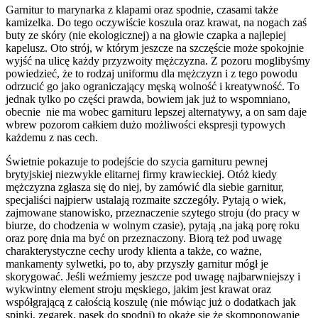
Garnitur to marynarka z klapami oraz spodnie, czasami także
kamizelka. Do tego oczywiście koszula oraz krawat, na nogach zaś
buty ze skóry (nie ekologicznej) a na głowie czapka a najlepiej
kapelusz. Oto strój, w którym jeszcze na szczęście może spokojnie
wyjść na ulicę każdy przyzwoity mężczyzna. Z pozoru moglibyśmy
powiedzieć, że to rodzaj uniformu dla mężczyzn i z tego powodu
odrzucić go jako ograniczający męską wolność i kreatywność. To
jednak tylko po części prawda, bowiem jak już to wspomniano,
obecnie nie ma wobec garnituru lepszej alternatywy, a on sam daje
wbrew pozorom całkiem dużo możliwości ekspresji typowych
każdemu z nas cech.
Świetnie pokazuje to podejście do szycia garnituru pewnej
brytyjskiej niezwykle elitarnej firmy krawieckiej. Otóż kiedy
mężczyzna zgłasza się do niej, by zamówić dla siebie garnitur,
specjaliści najpierw ustalają rozmaite szczegóły. Pytają o wiek,
zajmowane stanowisko, przeznaczenie szytego stroju (do pracy w
biurze, do chodzenia w wolnym czasie), pytają ,na jaką porę roku
oraz porę dnia ma być on przeznaczony. Biorą też pod uwagę
charakterystyczne cechy urody klienta a także, co ważne,
mankamenty sylwetki, po to, aby przyszły garnitur mógł je
skorygować. Jeśli weźmiemy jeszcze pod uwagę najbarwniejszy i
wykwintny element stroju męskiego, jakim jest krawat oraz
współgrającą z całością koszulę (nie mówiąc już o dodatkach jak
spinki, zegarek, pasek do spodni) to okaże się że skomponowanie