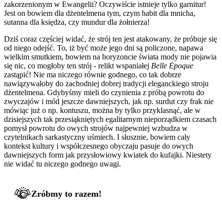
zakorzenionym w Ewangelii? Oczywiście istnieje tylko garnitur!
Jest on bowiem dla dżentelmena tym, czym habit dla mnicha,
sutanna dla księdza, czy mundur dla żołnierza!
Dziś coraz częściej widać, że strój ten jest atakowany, że próbuje się
od niego odejść. To, iż być może jego dni są policzone, napawa
wielkim smutkiem, bowiem na horyzoncie świata mody nie pojawia
się nic, co mogłoby ten strój - relikt wspaniałej
Belle
Ėpoque
zastąpić! Nie ma niczego równie godnego, co tak dobrze
nawiązywałoby do zachodniej dobrej tradycji eleganckiego stroju
dżentelmena. Gdybyśmy mieli do czynienia z próbą powrotu do
zwyczajów i mód jeszcze dawniejszych, jak np. surdut czy frak nie
mówiąc już o np. kontuszu, można by tylko przyklasnąć, ale w
dzisiejszych tak przesiąkniętych egalitarnym nieporządkiem czasach
pomysł powrotu do owych strojów najpewniej wzbudza w
czytelnikach sarkastyczny uśmiech. I słusznie, bowiem cały
kontekst kultury i współczesnego obyczaju pasuje do owych
dawniejszych form jak przysłowiowy kwiatek do kufajki. Niestety
nie widać tu niczego godnego uwagi.
Zróbmy to razem!