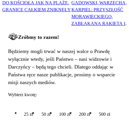
DO KOŚCIOŁA JAK NA PLAŻĘ.
GADOWSKI, WARZECHA,
GRANICE CAŁKIEM ZNIKNĘŁY
KARPIEL: PRZYSZŁOŚĆ
MORAWIECKIEGO,
ZABŁĄKANA RAKIETA I
WIELKA PODMIANA
Zróbmy to razem!
Będziemy mogli trwać w naszej walce o Prawdę
wyłącznie wtedy, jeśli Państwo – nasi widzowie i
Darczyńcy – będą tego chcieli. Dlatego oddając w
Państwa ręce nasze publikacje, prosimy o wsparcie
misji naszych mediów.
Wybierz kwotę:
25 zł
50 zł
100 zł
200 zł
500 zł