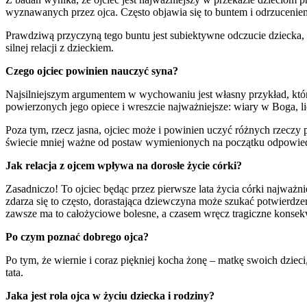
wyznawanych przez ojca. Często objawia się to buntem i odrzuceniem
Prawdziwą przyczyną tego buntu jest subiektywne odczucie dziecka, ż
silnej relacji z dzieckiem.
Czego ojciec powinien nauczyć syna?
Najsilniejszym argumentem w wychowaniu jest własny przykład, któr
powierzonych jego opiece i wreszcie najważniejsze: wiary w Boga, lic
Poza tym, rzecz jasna, ojciec może i powinien uczyć różnych rzecz
świecie mniej ważne od postaw wymienionych na początku odpowiedz
Jak relacja z ojcem wpływa na dorosłe życie córki?
Zasadniczo! To ojciec będąc przez pierwsze lata życia córki najważn
zdarza się to często, dorastająca dziewczyna może szukać potwierdze
zawsze ma to całożyciowe bolesne, a czasem wręcz tragiczne konsek
Po czym poznać dobrego ojca?
Po tym, że wiernie i coraz piękniej kocha żonę – matkę swoich dzieci
tata.
Jaka jest rola ojca w życiu dziecka i rodziny?