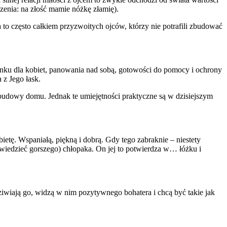
zenia: na złość mamie nóżkę złamię).
 to często całkiem przyzwoitych ojców, którzy nie potrafili zbudować
unku dla kobiet, panowania nad sobą, gotowości do pomocy i ochrony
 z Jego łask.
budowy domu. Jednak te umiejętności praktyczne są w dzisiejszym
etę. Wspaniałą, piękną i dobrą. Gdy tego zabraknie – niestety
owiedzieć gorszego) chłopaka. On jej to potwierdza w… łóżku i
dziwiają go, widzą w nim pozytywnego bohatera i chcą być takie jak