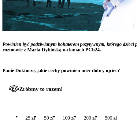
Powinien być podziwianym bohaterem pozytywnym, którego dzieci p
rozmowie z Marta Dybińską na łamach PCh24.
Panie Doktorze, jakie cechy powinien mieć dobry ojciec?
Zróbmy to razem!
25 zł
50 zł
100 zł
200 zł
500 zł