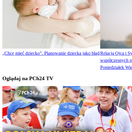
„Chcę mieć dziecko”. Planowanie dziecka jako błąd
Relacja Ojca i 
współczesnych ro
Poniedziałek Wi
Oglądaj na PCh24 TV