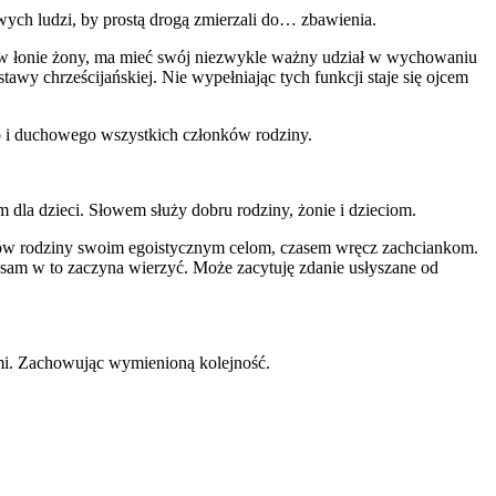
wych ludzi, by prostą drogą zmierzali do… zbawienia.
te w łonie żony, ma mieć swój niezwykle ważny udział w wychowaniu
awy chrześcijańskiej. Nie wypełniając tych funkcji staje się ojcem
ego i duchowego wszystkich członków rodziny.
m dla dzieci. Słowem służy dobru rodziny, żonie i dzieciom.
onków rodziny swoim egoistycznym celom, czasem wręcz zachciankom.
e sam w to zaczyna wierzyć. Może zacytuję zdanie usłyszane od
dźmi. Zachowując wymienioną kolejność.