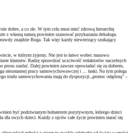
nie dobre, a co złe. W tym celu musi mieć zdrową hierarchię
dzie z własną naturą powinien szanować przykazania dekalogu.
prawdy znajdzie Boga. Tak więc każdy niewierzący szukający
świecie, w którym żyjemy. Nie jest to łatwe wobec masowo
atiasie kłamstw. Radzę sprawdzać uczciwość redaktorów naczelnych
 po prosu zaufać. Dalej powinien zawsze opowiadać się za dobrem,
maga nieustannej pracy samowychowawczej i … łaski. Na tym polega
asnego trudu samowychowania mają do dyspozycji „pomoc odgórną” –
Powinien być podziwianym bohaterem pozytywnym, którego dzieci
a dla swych dzieci. Każdy z ojców całe życie powinien starać się
lnej relacji miłości z ojcem to zwykle odchodzi od świata wartości