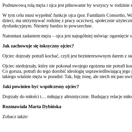
Podstawową rolą męża i ojca jest pilnowanie by wszyscy w rodzinie r
W tym celu musi wypełnić funkcje ojca (por. Familiaris Consortio,
dzieci, ma utrzymywać rodzinę z pracy uczciwej, społecznie użyteczne
dysfunkcyjnym. Niestety bardzo to powszechne.
Natomiast zadaniem męża – ojca jest najogólniej mówiąc ogarnięcie s
Jak zachowuje się toksyczny ojciec?
Ojciec dojrzały potrafi kochać, czyli jest bezinteresownym darem z 
Ojciec niedojrzały, który nie pokonał swojego egoizmu nie potrafi
Co gorsza, potrafi do tego dorobić ideologię usprawiedliwiającą jeg
takiego właśnie męża w poradni: Tak, biję żonę, ale niech mi pan uwie
Jaki powinien być współczesny ojciec?
Dojrzały do miłości i… miłujący altruistycznie. Budujący relacje mił
Rozmawiała Marta Dybińska
Zobacz także: