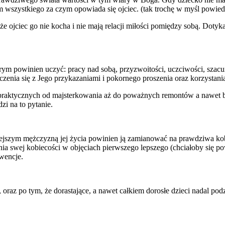
 wszystkiego za czym opowiada się ojciec. (tak trochę w myśl powied
e ojciec go nie kocha i nie mają relacji miłości pomiędzy sobą. Dotyka
ym powinien uczyć: pracy nad sobą, przyzwoitości, uczciwości, szac
zenia się z Jego przykazaniami i pokornego proszenia oraz korzystania
y praktycznych od majsterkowania aż do poważnych remontów a nawet 
i na to pytanie.
iejszym mężczyzną jej życia powinien ją zamianować na prawdziwa kobi
nia swej kobiecości w objęciach pierwszego lepszego (chciałoby się p
wencje.
, oraz po tym, że dorastające, a nawet całkiem dorosłe dzieci nadal po