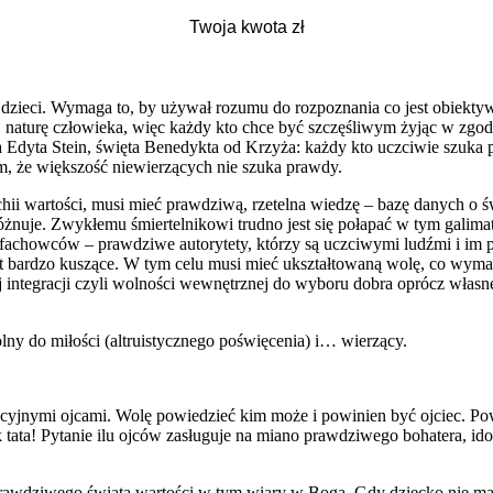
 dzieci. Wymaga to, by używał rozumu do rozpoznania co jest obiektyw
j naturę człowieka, więc każdy kto chce być szczęśliwym żyjąc w zgo
Edyta Stein, święta Benedykta od Krzyża: każdy kto uczciwie szuka 
m, że większość niewierzących nie szuka prawdy.
chii wartości, musi mieć prawdziwą, rzetelna wiedzę – bazę danych o 
óżnuje. Zwykłemu śmiertelnikowi trudno jest się połapać w tym galim
e) fachowców – prawdziwe autorytety, którzy są uczciwymi ludźmi i im
wet bardzo kuszące. W tym celu musi mieć ukształtowaną wolę, co wy
ej integracji czyli wolności wewnętrznej do wyboru dobra oprócz wł
lny do miłości (altruistycznego poświęcenia) i… wierzący.
kcyjnymi ojcami. Wolę powiedzieć kim może i powinien być ojciec. 
tata! Pytanie ilu ojców zasługuje na miano prawdziwego bohatera, idol
rawdziwego świata wartości w tym wiary w Boga. Gdy dziecko nie ma si