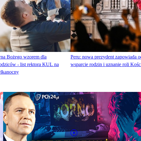
Syna Bożego wzorem dla
Peru: nowa prezydent zapowiada o
dziców - list rektora KUL na
wsparcie rodzin i uznanie roli Kośc
elkanocny