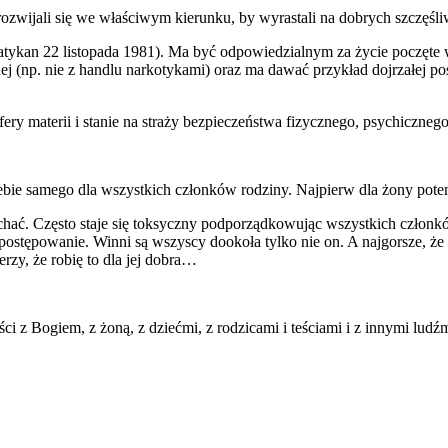
ozwijali się we właściwym kierunku, by wyrastali na dobrych szczęśli
 Watykan 22 listopada 1981). Ma być odpowiedzialnym za życie poczę
j (np. nie z handlu narkotykami) oraz ma dawać przykład dojrzałej post
fery materii i stanie na straży bezpieczeństwa fizycznego, psychiczn
siebie samego dla wszystkich członków rodziny. Najpierw dla żony pote
 kochać. Często staje się toksyczny podporządkowując wszystkich czł
o postępowanie. Winni są wszyscy dookoła tylko nie on. A najgorsze, ż
rzy, że robię to dla jej dobra…
ości z Bogiem, z żoną, z dziećmi, z rodzicami i teściami i z innymi lu