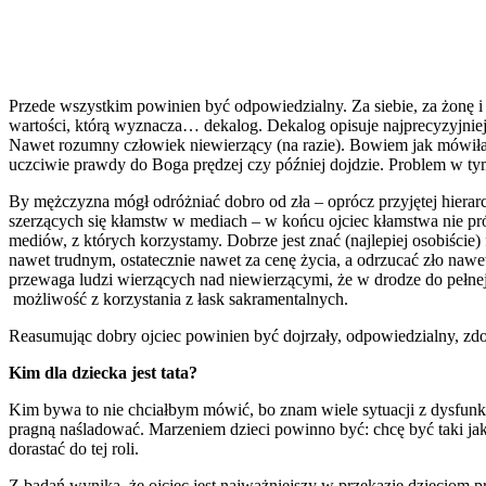
Przede wszystkim powinien być odpowiedzialny. Za siebie, za żonę i
wartości, którą wyznacza… dekalog. Dekalog opisuje najprecyzyjnie
Nawet rozumny człowiek niewierzący (na razie). Bowiem jak mówiła 
uczciwie prawdy do Boga prędzej czy później dojdzie. Problem w ty
By mężczyzna mógł odróżniać dobro od zła – oprócz przyjętej hierar
szerzących się kłamstw w mediach – w końcu ojciec kłamstwa nie pr
mediów, z których korzystamy. Dobrze jest znać (najlepiej osobiści
nawet trudnym, ostatecznie nawet za cenę życia, a odrzucać zło na
przewaga ludzi wierzących nad niewierzącymi, że w drodze do pełn
możliwość z korzystania z łask sakramentalnych.
Reasumując dobry ojciec powinien być dojrzały, odpowiedzialny, zdo
Kim dla dziecka jest tata?
Kim bywa to nie chciałbym mówić, bo znam wiele sytuacji z dysfun
pragną naśladować. Marzeniem dzieci powinno być: chcę być taki jak 
dorastać do tej roli.
Z badań wynika, że ojciec jest najważniejszy w przekazie dzieciom p