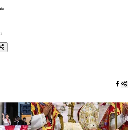
nia
i