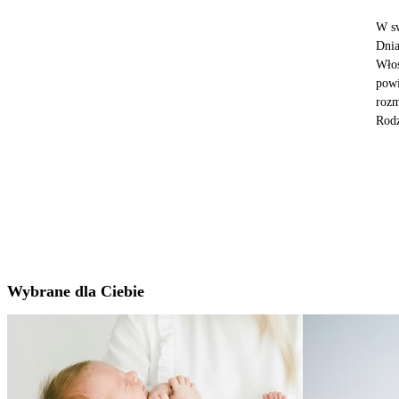
W sw
Dnia
Włos
powi
rozm
Rodz
Wybrane dla Ciebie