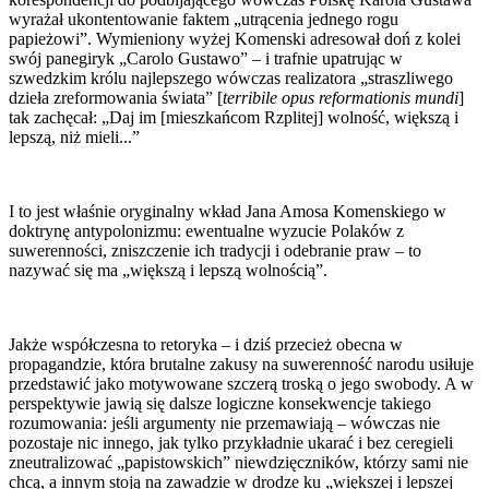
wyrażał ukontentowanie faktem „utrącenia jednego rogu
papieżowi”. Wymieniony wyżej Komenski adresował doń z kolei
swój panegiryk „Carolo Gustawo” – i trafnie upatrując w
szwedzkim królu najlepszego wówczas realizatora „straszliwego
dzieła zreformowania świata” [
terribile opus reformationis mundi
]
tak zachęcał:
„Daj im [mieszkańcom Rzplitej] wolność, większą i
lepszą, niż mieli...”
I to jest właśnie oryginalny wkład Jana Amosa Komenskiego w
doktrynę antypolonizmu: ewentualne wyzucie Polaków z
suwerenności, zniszczenie ich tradycji i odebranie praw – to
nazywać się ma „większą i lepszą wolnością”.
Jakże współczesna to retoryka – i dziś przecież obecna w
propagandzie, która brutalne zakusy na suwerenność narodu usiłuje
przedstawić jako motywowane szczerą troską o jego swobody. A w
perspektywie jawią się dalsze logiczne konsekwencje takiego
rozumowania: jeśli argumenty nie przemawiają – wówczas nie
pozostaje nic innego, jak tylko przykładnie ukarać i bez ceregieli
zneutralizować „papistowskich” niewdzięczników, którzy sami nie
chcą, a innym stoją na zawadzie w drodze ku „większej i lepszej