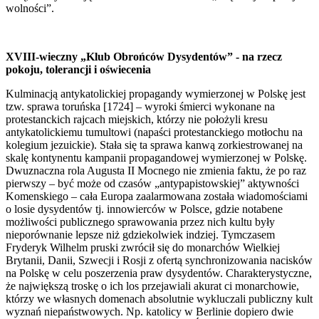
wolności”.
XVIII-wieczny „Klub Obrońców Dysydentów” - na rzecz
pokoju, tolerancji i oświecenia
Kulminacją antykatolickiej propagandy wymierzonej w Polskę jest
tzw. sprawa toruńska [1724] – wyroki śmierci wykonane na
protestanckich rajcach miejskich, którzy nie położyli kresu
antykatolickiemu tumultowi (napaści protestanckiego motłochu na
kolegium jezuickie). Stała się ta sprawa kanwą zorkiestrowanej na
skalę kontynentu kampanii propagandowej wymierzonej w Polskę.
Dwuznaczna rola Augusta II Mocnego nie zmienia faktu, że po raz
pierwszy – być może od czasów „antypapistowskiej” aktywności
Komenskiego – cała Europa zaalarmowana została wiadomościami
o losie dysydentów tj. innowierców w Polsce, gdzie notabene
możliwości publicznego sprawowania przez nich kultu były
nieporównanie lepsze niż gdziekolwiek indziej. Tymczasem
Fryderyk Wilhelm pruski zwrócił się do monarchów Wielkiej
Brytanii, Danii, Szwecji i Rosji z ofertą synchronizowania nacisków
na Polskę w celu poszerzenia praw dysydentów. Charakterystyczne,
że największą troskę o ich los przejawiali akurat ci monarchowie,
którzy we własnych domenach absolutnie wykluczali publiczny kult
wyznań niepaństwowych. Np. katolicy w Berlinie dopiero dwie