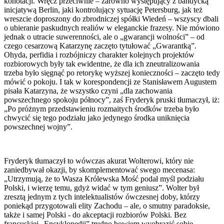
konotacji. Wręcz przeciwnie – zarówno występujący z bandycką
inicjatywą Berlin, jaki kontrolujący sytuację Petersburg, jak też
wreszcie doproszony do zbrodniczej spółki Wiedeń – wszyscy dbali
o ubieranie paskudnych realiów w eleganckie frazesy. Nie mówiono
jednak o utracie suwerenności, ale o „gwarancji wolności” – od
czego cesarzową Katarzynę zaczęto tytułować „Gwarantką”.
Ohyda, perfidia i rozbójniczy charakter kolejnych projektów
rozbiorowych były tak ewidentne, że dla ich zneutralizowania
trzeba było sięgnąć po retorykę wyższej konieczności – zaczęto tedy
mówić o pokoju. I tak w korespondencji ze Stanisławem Augustem
pisała Katarzyna, że wszystko czyni „dla zachowania
powszechnego spokoju północy”, zaś Fryderyk pruski tłumaczył, iż:
„Po próżnym przedstawieniu rozmaitych środków trzeba było
chwycić się tego podziału jako jedynego środka uniknięcia
powszechnej wojny”.
Fryderyk tłumaczył to wówczas akurat Wolterowi, który nie
zaniedbywał okazji, by skomplementować swego mecenasa:
„Utrzymują, że to Wasza Królewska Mość podał myśl podziału
Polski, i wierzę temu, gdyż widać w tym geniusz”. Wolter był
zresztą jednym z tych intelektualistów ówczesnej doby, którzy
poniekąd przygotowali elity Zachodu – ale, o smutny paradoksie,
także i samej Polski - do akceptacji rozbiorów Polski. Bez
francuskiej „Encyklopedii” trudno bowiem wyobrazić sobie