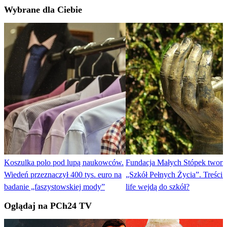
Wybrane dla Ciebie
Koszulka polo pod lupą naukowców.
Fundacja Małych Stópek tworzy
Wiedeń przeznaczył 400 tys. euro na
„Szkół Pełnych Życia”. Treści 
badanie „faszystowskiej mody”
life wejdą do szkół?
Oglądaj na PCh24 TV