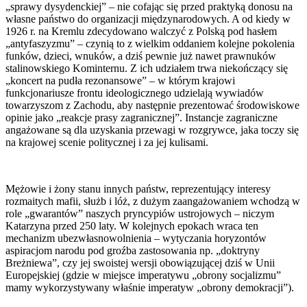
„sprawy dysydenckiej” – nie cofając się przed praktyką donosu na
własne państwo do organizacji międzynarodowych. A od kiedy w
1926 r. na Kremlu zdecydowano walczyć z Polską pod hasłem
„antyfaszyzmu” – czynią to z wielkim oddaniem kolejne pokolenia
funków, dzieci, wnuków, a dziś pewnie już nawet prawnuków
stalinowskiego Kominternu. Z ich udziałem trwa niekończący się
„koncert na pudła rezonansowe” – w którym krajowi
funkcjonariusze frontu ideologicznego udzielają wywiadów
towarzyszom z Zachodu, aby następnie prezentować środowiskowe
opinie jako „reakcje prasy zagranicznej”. Instancje zagraniczne
angażowane są dla uzyskania przewagi w rozgrywce, jaka toczy się
na krajowej scenie politycznej i za jej kulisami.
Mężowie i żony stanu innych państw, reprezentujący interesy
rozmaitych mafii, służb i lóż, z dużym zaangażowaniem wchodzą w
role „gwarantów” naszych pryncypiów ustrojowych – niczym
Katarzyna przed 250 laty. W kolejnych epokach wraca ten
mechanizm ubezwłasnowolnienia – wytyczania horyzontów
aspiracjom narodu pod groźba zastosowania np. „doktryny
Breżniewa”, czy jej swoistej wersji obowiązującej dziś w Unii
Europejskiej (gdzie w miejsce imperatywu „obrony socjalizmu”
mamy wykorzystywany właśnie imperatyw „obrony demokracji”).