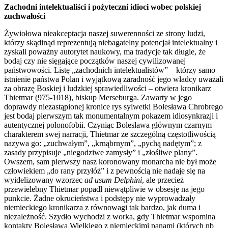
Zachodni intelektualiści i pożyteczni idioci wobec polskiej
zuchwałości
Żywiołowa nieakceptacja naszej suwerenności ze strony ludzi,
którzy skądinąd reprezentują niebagatelny potencjał intelektualny i
zyskali poważny autorytet naukowy, ma tradycje tak długie, że
bodaj czy nie sięgające początków naszej cywilizowanej
państwowości. Listę „zachodnich intelektualistów” – którzy samo
istnienie państwa Polan i wyjątkową zaradność jego władcy uważali
za obrazę Boskiej i ludzkiej sprawiedliwości – otwiera kronikarz
Thietmar (975-1018), biskup Merseburga. Zawarty w jego
doprawdy niezastąpionej kronice rys sylwetki Bolesława Chrobrego
jest bodaj pierwszym tak monumentalnym pokazem idiosynkrazji i
autentycznej polonofobii. Czyniąc Bolesława głównym czarnym
charakterem swej narracji, Thietmar ze szczególną częstotliwością
nazywa go: „zuchwałym”, „krnąbrnym”, „pychą nadętym”; z
zasady przypisuje „niegodziwe zamysły” i „złośliwe plany”.
Owszem, sam pierwszy nasz koronowany monarcha nie był może
człowiekiem „do rany przyłóż” i z pewnością nie nadaje się na
wyidelizowany wzorzec
ad usum Delphini
, ale przecież
przewielebny Thietmar popadł niewątpliwie w obsesję na jego
punkcie. Żadne okrucieństwa i podstępy nie wyprowadzały
niemieckiego kronikarza z równowagi tak bardzo, jak duma i
niezależność. Szydło wychodzi z worka, gdy Thietmar wspomina
kontakty Bolesława Wielkiego z niemieckimi panami (których nb