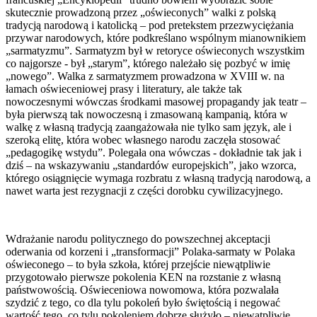
skutecznie prowadzoną przez „oświeconych” walki z polską
tradycją narodową i katolicką – pod pretekstem przezwyciężania
przywar narodowych, które podkreślano wspólnym mianownikiem
„sarmatyzmu”. Sarmatyzm był w retoryce oświeconych wszystkim
co najgorsze - był „starym”, którego należało się pozbyć w imię
„nowego”. Walka z sarmatyzmem prowadzona w XVIII w. na
łamach oświeceniowej prasy i literatury, ale także tak
nowoczesnymi wówczas środkami masowej propagandy jak teatr –
była pierwszą tak nowoczesną i zmasowaną kampanią, która w
walkę z własną tradycją zaangażowała nie tylko sam język, ale i
szeroką elitę, która wobec własnego narodu zaczęła stosować
„pedagogikę wstydu”. Polegała ona wówczas - dokładnie tak jak i
dziś – na wskazywaniu „standardów europejskich”, jako wzorca,
którego osiągnięcie wymaga rozbratu z własną tradycją narodową, a
nawet warta jest rezygnacji z części dorobku cywilizacyjnego.
Wdrażanie narodu politycznego do powszechnej akceptacji
oderwania od korzeni i „transformacji” Polaka-sarmaty w Polaka
oświeconego – to była szkoła, której przejście niewątpliwie
przygotowało pierwsze pokolenia KEN na rozstanie z własną
państwowością. Oświeceniowa nowomowa, która pozwalała
szydzić z tego, co dla tylu pokoleń było świętością i negować
wartość tego, co tylu pokoleniem dobrze służyło – niewątpliwie