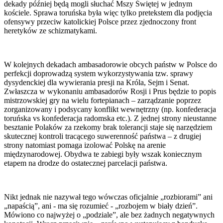
dekady później będą mogli słuchać Mszy Świętej w jednym
kościele. Sprawa toruńska była więc tylko pretekstem dla podjęcia
ofensywy przeciw katolickiej Polsce przez zjednoczony front
heretyków ze schizmatykami.
W kolejnych dekadach ambasadorowie obcych państw w Polsce do
perfekcji doprowadzą system wykorzystywania tzw. sprawy
dysydenckiej dla wywierania presji na Króla, Sejm i Senat.
Zwłaszcza w wykonaniu ambasadorów Rosji i Prus będzie to popis
mistrzowskiej gry na wielu fortepianach – zarządzanie poprzez
zorganizowany i podsycany konflikt wewnętrzny (np. konfederacja
toruńska vs konfederacja radomska etc.). Z jednej strony nieustanne
besztanie Polaków za rzekomy brak tolerancji staje się narzędziem
skutecznej kontroli tracącego suwerenność państwa – z drugiej
strony natomiast pomaga izolować Polskę na arenie
międzynarodowej. Obydwa te zabiegi były wszak koniecznym
etapem na drodze do ostatecznej parcelacji państwa.
Nikt jednak nie nazywał tego wówczas oficjalnie „rozbiorami” ani
„napaścią”, ani - ma się rozumieć - „rozbojem w biały dzień”.
Mówiono co najwyżej o „podziale”, ale bez żadnych negatywnych