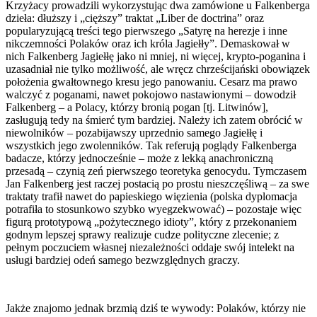
Krzyżacy prowadzili wykorzystując dwa zamówione u Falkenberga
dzieła: dłuższy i „cięższy” traktat „Liber de doctrina” oraz
popularyzującą treści tego pierwszego „Satyrę na herezje i inne
nikczemności Polaków oraz ich króla Jagiełły”. Demaskował w
nich Falkenberg Jagiełłę jako ni mniej, ni więcej, krypto-poganina i
uzasadniał nie tylko możliwość, ale wręcz chrześcijański obowiązek
położenia gwałtownego kresu jego panowaniu. Cesarz ma prawo
walczyć z poganami, nawet pokojowo nastawionymi – dowodził
Falkenberg – a Polacy, którzy bronią pogan [tj. Litwinów],
zasługują tedy na śmierć tym bardziej. Należy ich zatem obrócić w
niewolników – pozabijawszy uprzednio samego Jagiełłę i
wszystkich jego zwolenników. Tak referują poglądy Falkenberga
badacze, którzy jednocześnie – może z lekką anachroniczną
przesadą – czynią zeń pierwszego teoretyka genocydu. Tymczasem
Jan Falkenberg jest raczej postacią po prostu nieszczęśliwą – za swe
traktaty trafił nawet do papieskiego więzienia (polska dyplomacja
potrafiła to stosunkowo szybko wyegzekwować) – pozostaje więc
figurą prototypową „pożytecznego idioty”, który z przekonaniem
godnym lepszej sprawy realizuje cudze polityczne zlecenie; z
pełnym poczuciem własnej niezależności oddaje swój intelekt na
usługi bardziej odeń samego bezwzględnych graczy.
Jakże znajomo jednak brzmią dziś te wywody: Polaków, którzy nie