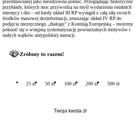
przedstawianej jako nieodzowna pomoc. Przeglądając historyczne
przykłady, których moc przywodzą na myśl wydarzenia ostatnich
miesięcy i dni – od kiedy układ III RP wystąpił z całą siłą swoich
środków masowej dezinformacji, zmuszając układ IV RP do
podjęcia niezręcznego „dialogu” z Komisją Europejską – możemy
pokusić się o wstępną systematyzację powtarzalnych motywów i
stałych wątków antypolskiej narracji.
Zróbmy to razem!
25 zł
50 zł
100 zł
200 zł
500 zł