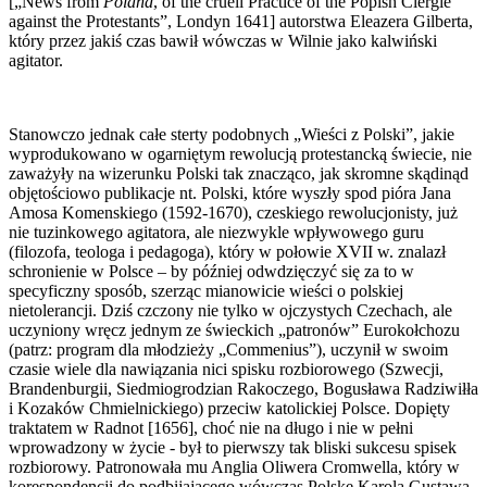
[„News from
Poland
, of the cruell Practice of the Popish Clergie
against the Protestants”, Londyn 1641] autorstwa Eleazera Gilberta,
który przez jakiś czas bawił wówczas w Wilnie jako kalwiński
agitator.
Stanowczo jednak całe sterty podobnych „Wieści z Polski”, jakie
wyprodukowano w ogarniętym rewolucją protestancką świecie, nie
zaważyły na wizerunku Polski tak znacząco, jak skromne skądinąd
objętościowo publikacje nt. Polski, które wyszły spod pióra Jana
Amosa Komenskiego (1592-1670), czeskiego rewolucjonisty, już
nie tuzinkowego agitatora, ale niezwykle wpływowego guru
(filozofa, teologa i pedagoga), który w połowie XVII w. znalazł
schronienie w Polsce – by później odwdzięczyć się za to w
specyficzny sposób, szerząc mianowicie wieści o polskiej
nietolerancji. Dziś czczony nie tylko w ojczystych Czechach, ale
uczyniony wręcz jednym ze świeckich „patronów” Eurokołchozu
(patrz: program dla młodzieży „Commenius”), uczynił w swoim
czasie wiele dla nawiązania nici spisku rozbiorowego (Szwecji,
Brandenburgii, Siedmiogrodzian Rakoczego, Bogusława Radziwiłła
i Kozaków Chmielnickiego) przeciw katolickiej Polsce. Dopięty
traktatem w Radnot [1656], choć nie na długo i nie w pełni
wprowadzony w życie - był to pierwszy tak bliski sukcesu spisek
rozbiorowy. Patronowała mu Anglia Oliwera Cromwella, który w
korespondencji do podbijającego wówczas Polskę Karola Gustawa