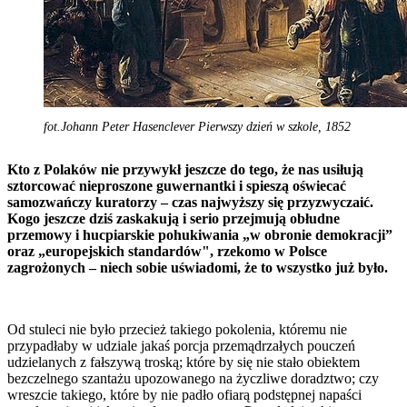
fot.Johann Peter Hasenclever Pierwszy dzień w szkole, 1852
Kto z Polaków nie przywykł jeszcze do tego, że nas usiłują
sztorcować nieproszone guwernantki i spieszą oświecać
samozwańczy kuratorzy – czas najwyższy się przyzwyczaić.
Kogo jeszcze dziś zaskakują i serio przejmują obłudne
przemowy i hucpiarskie pohukiwania „w obronie demokracji”
oraz „europejskich standardów", rzekomo w Polsce
zagrożonych – niech sobie uświadomi, że to wszystko już było.
Od stuleci nie było przecież takiego pokolenia, któremu nie
przypadłaby w udziale jakaś porcja przemądrzałych pouczeń
udzielanych z fałszywą troską; które by się nie stało obiektem
bezczelnego szantażu upozowanego na życzliwe doradztwo; czy
wreszcie takiego, które by nie padło ofiarą podstępnej napaści