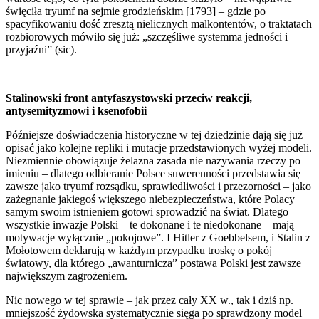
święciła tryumf na sejmie grodzieńskim [1793] – gdzie po
spacyfikowaniu dość zresztą nielicznych malkontentów, o traktatach
rozbiorowych mówiło się już: „szczęśliwe systemma jedności i
przyjaźni” (sic).
Stalinowski front antyfaszystowski przeciw reakcji,
antysemityzmowi i ksenofobii
Późniejsze doświadczenia historyczne w tej dziedzinie dają się już
opisać jako kolejne repliki i mutacje przedstawionych wyżej modeli.
Niezmiennie obowiązuje żelazna zasada nie nazywania rzeczy po
imieniu – dlatego odbieranie Polsce suwerenności przedstawia się
zawsze jako tryumf rozsądku, sprawiedliwości i przezorności – jako
zażegnanie jakiegoś większego niebezpieczeństwa, które Polacy
samym swoim istnieniem gotowi sprowadzić na świat. Dlatego
wszystkie inwazje Polski – te dokonane i te niedokonane – mają
motywacje wyłącznie „pokojowe”. I Hitler z Goebbelsem, i Stalin z
Mołotowem deklarują w każdym przypadku troskę o pokój
światowy, dla którego „awanturnicza” postawa Polski jest zawsze
największym zagrożeniem.
Nic nowego w tej sprawie – jak przez cały XX w., tak i dziś np.
mniejszość żydowska systematycznie sięga po sprawdzony model