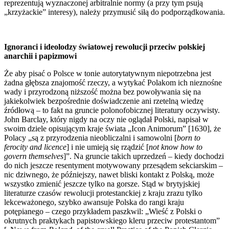
reprezentują wyznaczonej arbitralnie normy (a przy tym psują
„krzyżackie” interesy), należy przymusić siłą do podporządkowania.
Ignoranci i ideolodzy światowej rewolucji przeciw polskiej
anarchii i papizmowi
Że aby pisać o Polsce w tonie autorytatywnym niepotrzebna jest
żadna głębsza znajomość rzeczy, a wytykać Polakom ich nieznośne
wady i przyrodzoną niższość można bez powoływania się na
jakiekolwiek bezpośrednie doświadczenie ani rzetelną wiedzę
źródłową – to fakt na gruncie polonofobicznej literatury oczywisty.
John Barclay, który nigdy na oczy nie oglądał Polski, napisał w
swoim dziele opisującym kraje świata „Icon Animorum” [1630], że
Polacy „są z przyrodzenia nieobliczalni i samowolni [
born to
ferocity and licence
] i nie umieją się rządzić [
not know how to
govern themselves
]”. Na gruncie takich uprzedzeń – kiedy dochodzi
do nich jeszcze resentyment motywowany przesądem sekciarskim –
nic dziwnego, że późniejszy, nawet bliski kontakt z Polską, może
wszystko zmienić jeszcze tylko na gorsze. Stąd w brytyjskiej
literaturze czasów rewolucji protestanckiej z kraju zrazu tylko
lekceważonego, szybko awansuje Polska do rangi kraju
potępianego – czego przykładem paszkwil: „Wieść z Polski o
okrutnych praktykach papistowskiego kleru przeciw protestantom”