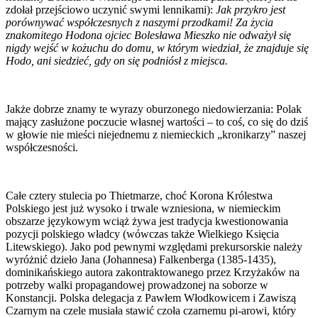
zdołał przejściowo uczynić swymi lennikami):
Jak przykro jest
porównywać współczesnych z naszymi przodkami! Za życia
znakomitego Hodona ojciec Bolesława Mieszko nie odważył się
nigdy wejść w kożuchu do domu, w którym wiedział, że znajduje się
Hodo, ani siedzieć, gdy on się podniósł z miejsca.
Jakże dobrze znamy te wyrazy oburzonego niedowierzania: Polak
mający zasłużone poczucie własnej wartości – to coś, co się do dziś
w głowie nie mieści niejednemu z niemieckich „kronikarzy” naszej
współczesności.
Całe cztery stulecia po Thietmarze, choć Korona Królestwa
Polskiego jest już wysoko i trwale wzniesiona, w niemieckim
obszarze językowym wciąż żywa jest tradycja kwestionowania
pozycji polskiego władcy (wówczas także Wielkiego Księcia
Litewskiego). Jako pod pewnymi względami prekursorskie należy
wyróżnić dzieło Jana (Johannesa) Falkenberga (1385-1435),
dominikańskiego autora zakontraktowanego przez Krzyżaków na
potrzeby walki propagandowej prowadzonej na soborze w
Konstancji. Polska delegacja z Pawłem Włodkowicem i Zawiszą
Czarnym na czele musiała stawić czoła czarnemu pi-arowi, który