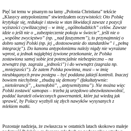
Pięć lat temu w pisanym na łamy „Polonia Christiana” tekście
„Klasycy antypolonizmu” stwierdzałem oczywistości:
Oto Polskę
krytykuje się, redukuje i stawia w stan likwidacji zawsze z pozycji
wyższości cywilizacyjnej – w imię „ogólnoludzkich” celów. Zawsze
idzie o jeśli nie o „zabezpieczenie pokoju w świecie”, jeśli nie o
„wspólne zwycięstwo” (np. „nad faszyzmem”), to przynajmniej o
dobro samej Polski (np. jej „dostosowanie do standardów” i „pełną
integrację”). Do kanonu antypolonizmu należy nigdy nie wyrażane
wprost, a jednak najgłębiej żywione przekonanie, że Polska
zostawiona samej sobie jest potencjalnie niebezpieczna – na
zewnątrz (np. zagraża „jedności”) i do wewnątrz (zagraża np.
„mniejszości”). Że zatem Polska powinna, musi – w imię
nieubłaganych praw postępu – być poddana jakiejś kontroli. Inaczej
bowiem niechybnie „zbudzą się demony” (fakultatywnie:
„nietolerancji”, „ksenofobii”, „antysemityzmu”). Nie można więc
Polski zostawić samopas – trzeba ją urzędowo ubezwłasnowolnić,
poddać kurateli oświeconych guwernantek, które już wiedzą jak
sprawić, by Polacy wyzbyli się złych nawyków wysysanych z
mlekiem matki.
Pozostaje nadzieja, że zwłaszcza w ostatnich latach skokowo maleje