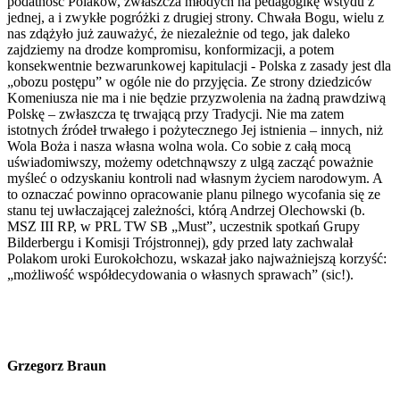
podatność Polaków, zwłaszcza młodych na pedagogikę wstydu z
jednej, a i zwykłe pogróżki z drugiej strony. Chwała Bogu, wielu z
nas zdążyło już zauważyć, że niezależnie od tego, jak daleko
zajdziemy na drodze kompromisu, konformizacji, a potem
konsekwentnie bezwarunkowej kapitulacji - Polska z zasady jest dla
„obozu postępu” w ogóle nie do przyjęcia. Ze strony dziedziców
Komeniusza nie ma i nie będzie przyzwolenia na żadną prawdziwą
Polskę – zwłaszcza tę trwającą przy Tradycji. Nie ma zatem
istotnych źródeł trwałego i pożytecznego Jej istnienia – innych, niż
Wola Boża i nasza własna wolna wola. Co sobie z całą mocą
uświadomiwszy, możemy odetchnąwszy z ulgą zacząć poważnie
myśleć o odzyskaniu kontroli nad własnym życiem narodowym. A
to oznaczać powinno opracowanie planu pilnego wycofania się ze
stanu tej uwłaczającej zależności, którą Andrzej Olechowski (b.
MSZ III RP, w PRL TW SB „Must”, uczestnik spotkań Grupy
Bilderbergu i Komisji Trójstronnej), gdy przed laty zachwalał
Polakom uroki Eurokołchozu, wskazał jako najważniejszą korzyść:
„możliwość współdecydowania o własnych sprawach” (sic!).
Grzegorz Braun