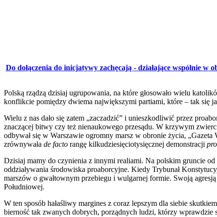
Do dołączenia do inicjatywy zachęcają - działające wspólnie w o
Polską rządzą dzisiaj ugrupowania, na które głosowało wielu katolik
konflikcie pomiędzy dwiema największymi partiami, które – tak się 
Wielu z nas dało się zatem „zaczadzić” i unieszkodliwić przez proab
znaczącej bitwy czy też nienaukowego przesądu. W krzywym zwierciad
odbywał się w Warszawie ogromny marsz w obronie życia, „Gazeta Wyb
zrównywała
de facto
rangę kilkudziesięciotysięcznej demonstracji
pro
Dzisiaj mamy do czynienia z innymi realiami. Na polskim gruncie od
oddziaływania środowiska proaborcyjne. Kiedy Trybunał Konstytucyjn
marszów o gwałtownym przebiegu i wulgarnej formie. Swoją agresją 
Południowej.
W ten sposób hałaśliwy margines z coraz lepszym dla siebie skutkie
bierność tak zwanych dobrych, porządnych ludzi, którzy wprawdzie s