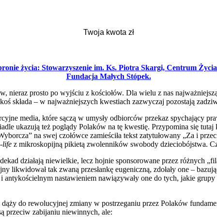
bronie życia: Stowarzyszenie im. Ks. Piotra Skargi, Centrum Życi
Fundacja Małych Stópek.
ów, nieraz prosto po wyjściu z kościołów. Dla wielu z nas najważniej
jakoś składa – w najważniejszych kwestiach zazwyczaj pozostają zadzi
orcyjne media, które sączą w umysły odbiorców przekaz spychający praw
le ukazują też poglądy Polaków na tę kwestię. Przypomina się tutaj 
orcza” na swej czołówce zamieściła tekst zatytułowany „Za i przeciw
-life
z mikroskopijną pikietą zwolenników swobody dzieciobójstwa. Czy
 dekad działają niewielkie, lecz hojnie sponsorowane przez różnych 
y likwidował tak zwaną przesłankę eugeniczną, zdołały one – bazując
i antykościelnym nastawieniem nawiązywały one do tych, jakie grupy 
m dąży do rewolucyjnej zmiany w postrzeganiu przez Polaków fundament
ą przeciw zabijaniu niewinnych, ale: