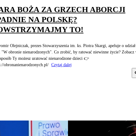
ARA BOŻA ZA GRZECH ABORCJI
PADNIE NA POLSKĘ?
OWSTRZYMAJMY TO!
omir Olejniczak, prezes Stowarzyszenia im. ks. Piotra Skargi, apeluje o udzia
i "W obronie nienarodzonych". Co zrobić, by ratować niewinne życie? Zobacz
 sposób Ty możesz uratować nienarodzone dzieci 👉
s://obronanienarodzonych.pl/
Czytaj dalej