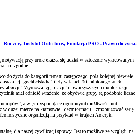
a i Rodziny, Instytut Ordo Iuris, Fundacja PRO - Prawo do życia,
szą motywacją przy urnie okazał się udział w sztucznie wykreowanym
wiająco zgodne.
o do życia do kategorii tematu zastępczego, pola kolejnej niewiele
klasyka tej „goebbelsiady”. Gdy w latach 90. minionego wieku
 aborcji”. Wymowa tej „relacji” i towarzyszących mu ilustracji
telnik miał odnieść wrażenie, że obydwie grupy są podobnie liczne.
„filantropów”, a więc dysponujące ogromnymi możliwościami
 w dużej mierze na kłamstwie i dezinformacji – zmobilizować serię
feministyczne organizują na przykład w krajach Ameryki
alnej dla naszej cywilizacji sprawy. Jest to możliwe ze względu na