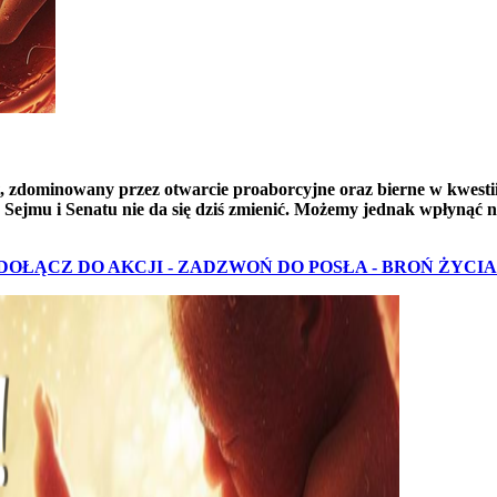
nt, zdominowany przez otwarcie proaborcyjne oraz bierne w kwest
ejmu i Senatu nie da się dziś zmienić. Możemy jednak wpłynąć na
DOŁĄCZ DO AKCJI - ZADZWOŃ DO POSŁA - BROŃ ŻYCIA