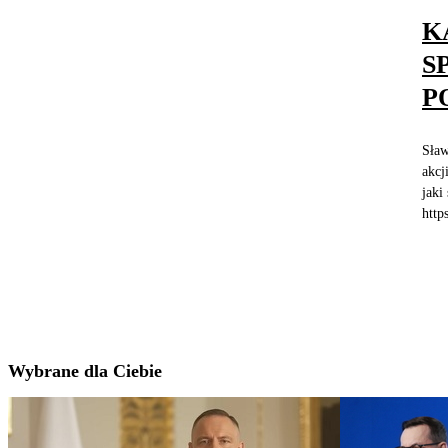
K
S
P
Sław
akcj
jaki
http
Wybrane dla Ciebie