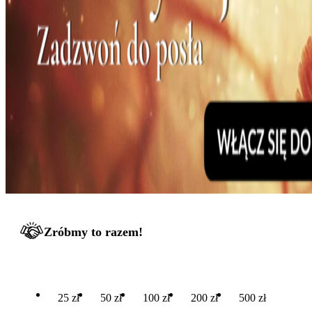
Zróbmy to razem!
25 zł
50 zł
100 zł
200 zł
500 zł