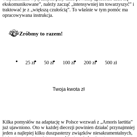
ekskomunikowane”, należy zacząć „intensywniej im towarzyszyć” i
traktować je z „większą czułością”. To właśnie w tym pomóc ma
opracowywana instrukcja.
Zróbmy to razem!
25 zł
50 zł
100 zł
200 zł
500 zł
Kilka pomysłów na adaptację w Polsce wezwań z „Amoris laetitia”
już ujawniono. Oto w każdej diecezji powinien działać przynajmniej
jeden a najlepiej kilku duszpasterzy związków niesakramentalnych,