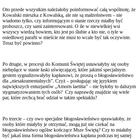
Oto przede wszystkim należałoby poinformować całą wspólnotę, że
Kowalski mieszka z Kowalską, ale nie są małżeństwem – nie
wiadomo tylko, czy informującym o stanie rzeczy miałby być
proboszcz, czy sami zainteresowani. O ile w niewielkiej wsi
wszyscy wiedzą bowiem, kto jest po ślubie a kto nie, o tyle w
osiedlowej parafii w mieście nie musi to wcale być tak oczywiste.
Teraz być powinno?
Po drugie, w procesji do Komunii Świętej ustawiałyby się osoby
niebędące w stanie łaski uświęcającej, które jakimś specjalnym
gestem sygnalizowałyby kapłanowi, że proszą o błogosławieństwo
dla „niesakramentalnych”. Czyż – posługując się językiem
największych entuzjastów „Amoris laetitia” – nie byłoby to dalszym
stygmatyzowaniem tych osób? Czy naprawdę znajdzie się wiele
par, które zechcą brać udział w takim spektaklu?
Po trzecie – czy owo specjalne błogosławieństwo sprawiałoby, że
osoby które miałyby je otrzymać, mogą już nie czekać na
błogosławieństwo ogólne kończące Msze Świętą? Czy to miałaby
być jakaś inna forma błogosławieństwa kapłana podczas tej samej