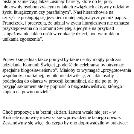
biskupi zamierzają także „usunąć bariery, które do tej pory
blokowały osobom żyjącym w takich związkach aktywny udział w
życiu liturgicznym czy parafialnym”. Nasi hierarchowie na
szczęście posługują się językiem mniej enigmatycznym niż papież
Franciszek, i precyzują, że udział w życiu liturgicznym nie oznacza
przystępowania do Komunii Świętej, a jedynie na przykład
„angażowanie takich osób w edukację dzieci, pod warunkiem
unikania zgorszenia”.
Pojawił się jednak także pomysł by takie osoby mogły podczas
udzielania Komunii Świętej „podejść do celebransa by otrzymać
specjalne błogosławieństwo”. Miałoby to wymagać „przygotowania
wspólnoty parafialnej, by nikt nie dziwił się, że takie osoby
podchodzą do ołtarza w procesji komunijnej, ale nie po to, by
przyjąć sakrament ale by poprosić o błogosławieństwo, którego
kapłan na pewno udzieli”.
Choć propozycja ta brzmi jak żart, żartem wcale nie jest – w
Kościele naprawdę rozważa się wprowadzenie takiego
novum
.
Zastanówmy się więc, do czego by ono doprowadziło w praktyce: