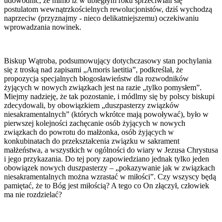
udowodnić, że mimo iż w ubiegłym roku sprzeciwiali się
postulatom wewnątrzkościelnych rewolucjonistów, dziś wychodzą
naprzeciw (przyznajmy - nieco delikatniejszemu) oczekiwaniu
wprowadzania nowinek.
Biskup Wątroba, podsumowujący dotychczasowy stan pochylania
się z troską nad zapisami „Amoris laetitia”, podkreślał, że
propozycja specjalnych błogosławieństw dla rozwodników
żyjących w nowych związkach jest na razie „tylko pomysłem”.
Miejmy nadzieję, że tak pozostanie, i módlmy się by polscy biskupi
zdecydowali, by obowiązkiem „duszpasterzy związków
niesakramentalnych” (których wkrótce mają powoływać), było w
pierwszej kolejności zachęcanie osób żyjących w nowych
związkach do powrotu do małżonka, osób żyjących w
konkubinatach do przekształcenia związku w sakrament
małżeństwa, a wszystkich w ogólności do wiary w Jezusa Chrystusa
i jego przykazania. Do tej pory zapowiedziano jednak tylko jeden
obowiązek nowych duszpasterzy – „pokazywanie jak w związkach
niesakramentalnych można wzrastać w miłości”. Czy wszyscy będą
pamiętać, że to Bóg jest miłością? A tego co On złączył, człowiek
ma nie rozdzielać?