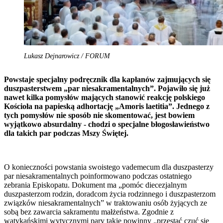
Lukasz Dejnarowicz / FORUM
Powstaje specjalny podręcznik dla kapłanów zajmujących się
duszpasterstwem „par niesakramentalnych”. Pojawiło się już
nawet kilka pomysłów mających stanowić reakcję polskiego
Kościoła na papieską adhortację „Amoris laetitia”. Jednego z
tych pomysłów nie sposób nie skomentować, jest bowiem
wyjątkowo absurdalny - chodzi o specjalne błogosławieństwo
dla takich par podczas Mszy Świętej.
O konieczności powstania swoistego vademecum dla duszpasterzy
par niesakramentalnych poinformowano podczas ostatniego
zebrania Episkopatu. Dokument ma „pomóc diecezjalnym
duszpasterzom rodzin, doradcom życia rodzinnego i duszpasterzom
związków niesakramentalnych” w traktowaniu osób żyjących ze
sobą bez zawarcia sakramentu małżeństwa. Zgodnie z
watykańskimi wytycznymi pary takie powinny „przestać czuć się