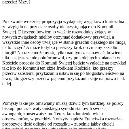
przecież Mszy?
Po czwarte wreszcie, propozycja wydaje się wyjątkowo kuriozalna
ze względu na pozostałe osoby nieprzystępujące do Komunii
Świętej. Dlaczego bowiem to właśnie rozwodnicy żyjący w
nowych związkach mieliby otrzymać dodatkowy przywilej, a
wszystkie inne osoby trwające w stanie grzechu ciężkiego nie mogą
na to liczyć? A może to tylko pierwszy krok do zmiany kształtu
liturgii? Na razie możemy się tylko nad tym zastanawiać, bowiem
nikt nas jeszcze nie poinformował, czy po kolejnych zmianach w
Kościele procesja do Komunii Świętej będzie wyglądać na przykład
tak: kto do Komunii ten idzie środkiem Kościoła, kto grzeszy
przeciw szóstemu przykazaniu ustawia się po błogosławieństwo na
lewo, kto grzeszy przeciw piątemu przykazaniu staje na prawo i tak
dalej.
Pomysły takie jak omawiany muszą dziwić tym bardziej, że polscy
biskupi podczas watykańskiego synodu stanowili swoistą
awangardę konserwatyzmu. Teraz, ku zdumieniu wielu
obserwatorów, w przeddzień wizyty papieża Franciszka rozważają
propozycje dość odległe od rozsądku – zupełnie jakby chcieli