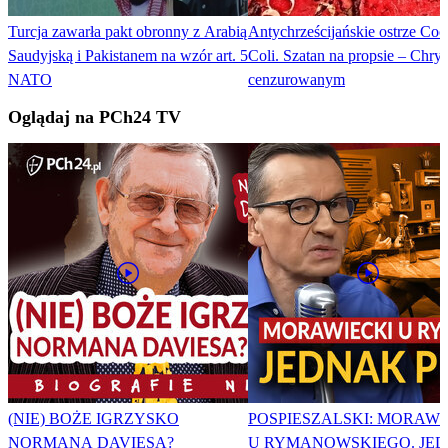
Turcja zawarła pakt obronny z Arabią
Antychrześcijańskie ostrze Coc
Saudyjską i Pakistanem na wzór art. 5
Coli. Szatan na propsie – Chrys
NATO
cenzurowanym
Oglądaj na PCh24 TV
(NIE) BOŻE IGRZYSKO
POSPIESZALSKI: MORAWI
NORMANA DAVIESA?
U RYMANOWSKIEGO. JE