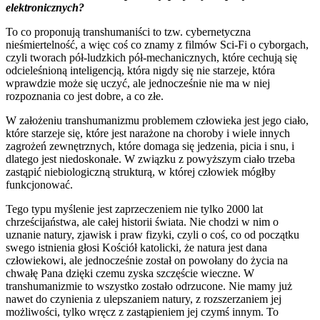
elektronicznych?
To co proponują transhumaniści to tzw. cybernetyczna
nieśmiertelność, a więc coś co znamy z filmów Sci-Fi o cyborgach,
czyli tworach pół-ludzkich pół-mechanicznych, które cechują się
odcieleśnioną inteligencją, która nigdy się nie starzeje, która
wprawdzie może się uczyć, ale jednocześnie nie ma w niej
rozpoznania co jest dobre, a co złe.
W założeniu transhumanizmu problemem człowieka jest jego ciało,
które starzeje się, które jest narażone na choroby i wiele innych
zagrożeń zewnętrznych, które domaga się jedzenia, picia i snu, i
dlatego jest niedoskonałe. W związku z powyższym ciało trzeba
zastąpić niebiologiczną strukturą, w której człowiek mógłby
funkcjonować.
Tego typu myślenie jest zaprzeczeniem nie tylko 2000 lat
chrześcijaństwa, ale całej historii świata. Nie chodzi w nim o
uznanie natury, zjawisk i praw fizyki, czyli o coś, co od początku
swego istnienia głosi Kościół katolicki, że natura jest dana
człowiekowi, ale jednocześnie został on powołany do życia na
chwałę Pana dzięki czemu zyska szczęście wieczne. W
transhumanizmie to wszystko zostało odrzucone. Nie mamy już
nawet do czynienia z ulepszaniem natury, z rozszerzaniem jej
możliwości, tylko wręcz z zastąpieniem jej czymś innym. To