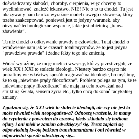
doświadczamy słabości, choroby, cierpienia, więc chcemy to
wyeliminować, znaleźć lekarstwo. NIE! Nie o to tu chodzi. Tu jest
ukazywany nam bardzo wyraźnie model nowego człowieka, który
trzeba zaakceptować, ponieważ jest to jedyny warunek, aby
otrzymać technologiczne wsparcie, jakie jest obietnicą „trans-
zbawienia”.
Tu nie chodzi o odkrywanie prawdy o człowieku. Tutaj chodzi o
wmówienie nam jak w czasach totalitaryzmów, że to jest jedyna
"prawdziwa prawda" i żadne fakty tego nie zmienią.
Widać wyraźnie, że rację mieli ci wszyscy, którzy przestrzegali, że
wiek XX i XXI to stulecia ideologii. Niestety bardzo często nie
potrafimy we właściwy sposób reagować na ideologie, bo myślimy,
że to są „niewinne prądy filozoficzne”. Problem polega na tym, że te
„niewinne prądy filozoficzne” nie mają na celu rozważań nad
strukturą świata, sensem życia etc., tylko chcą dokonać radykalnej
zmiany.
Zgadzam się, że XXI wiek to stulecie ideologii, ale czy nie jest to
może również wiek neopogaństwa? Odnoszę wrażenie, że mamy
do czynienia z powrotem do czasów, kiedy składało się bożkom
ofiary i oni mieli w zamian odwdzięczyć się. Teraz zapłaci się
odpowiednią kwotę bożkom transhumanizmu i oni również w
odpowiedni sposób odwdzięczą się...