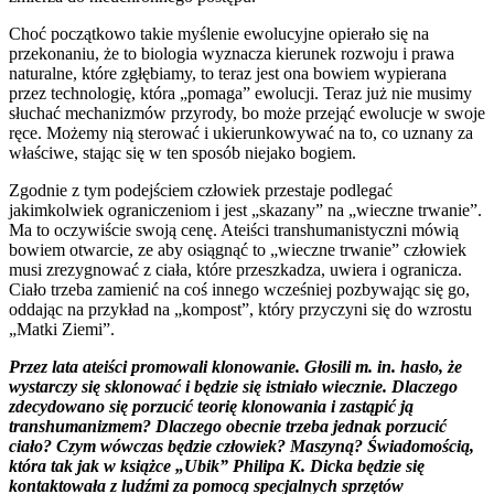
Choć początkowo takie myślenie ewolucyjne opierało się na
przekonaniu, że to biologia wyznacza kierunek rozwoju i prawa
naturalne, które zgłębiamy, to teraz jest ona bowiem wypierana
przez technologię, która „pomaga” ewolucji. Teraz już nie musimy
słuchać mechanizmów przyrody, bo może przejąć ewolucje w swoje
ręce. Możemy nią sterować i ukierunkowywać na to, co uznany za
właściwe, stając się w ten sposób niejako bogiem.
Zgodnie z tym podejściem człowiek przestaje podlegać
jakimkolwiek ograniczeniom i jest „skazany” na „wieczne trwanie”.
Ma to oczywiście swoją cenę. Ateiści transhumanistyczni mówią
bowiem otwarcie, ze aby osiągnąć to „wieczne trwanie” człowiek
musi zrezygnować z ciała, które przeszkadza, uwiera i ogranicza.
Ciało trzeba zamienić na coś innego wcześniej pozbywając się go,
oddając na przykład na „kompost”, który przyczyni się do wzrostu
„Matki Ziemi”.
Przez lata ateiści promowali klonowanie. Głosili m. in. hasło, że
wystarczy się sklonować i będzie się istniało wiecznie. Dlaczego
zdecydowano się porzucić teorię klonowania i zastąpić ją
transhumanizmem? Dlaczego obecnie trzeba jednak porzucić
ciało? Czym wówczas będzie człowiek? Maszyną? Świadomością,
która tak jak w książce „Ubik” Philipa K. Dicka będzie się
kontaktowała z ludźmi za pomocą specjalnych sprzętów