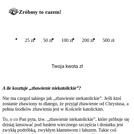
Zróbmy to razem!
25 zł
50 zł
100 zł
200 zł
500 zł
A ile kosztuje „zbawienie niekatolickie”?
Nie ma czegoś takiego jak „zbawienie niekatolickie”. Jeśli ktoś
zostanie zbawiony to dlatego, że przyjął zbawienie od Chrystusa, a
pełnia środków zbawienia jest w Kościele katolickim.
To, o co Pan pyta, tzw. „zbawienie niekatolickie”, które próbuje się
dzisiaj lansować pod hasłem wiecznego szczęścia i dostatku jest
zwykłą podróbką, zwykłym kłamstwem i fałszem. Takie coś