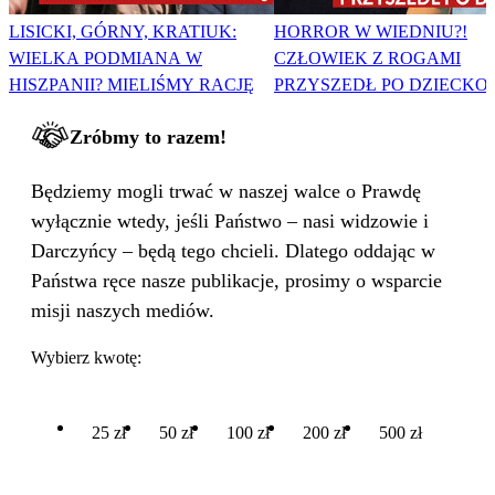
LISICKI, GÓRNY, KRATIUK:
HORROR W WIEDNIU?!
WIELKA PODMIANA W
CZŁOWIEK Z ROGAMI
HISZPANII? MIELIŚMY RACJĘ
PRZYSZEDŁ PO DZIECKO
Zróbmy to razem!
Będziemy mogli trwać w naszej walce o Prawdę
wyłącznie wtedy, jeśli Państwo – nasi widzowie i
Darczyńcy – będą tego chcieli. Dlatego oddając w
Państwa ręce nasze publikacje, prosimy o wsparcie
misji naszych mediów.
Wybierz kwotę:
25 zł
50 zł
100 zł
200 zł
500 zł