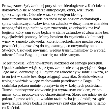
Proszę zauważyć, że do tej pory starcie ideologiczne z Kościołem
dokonywało się w obszarze antropologii, etyki, wizji życia
społecznego etc. Obecnie wraz z rozwojem ideologii
transhumanizmu to starcie przenosi się na poziom eschatologii -
spraw ostatecznych człowieka, co zdradza w dużej mierze charakter
neopogański tego ruchu w tym znaczeniu, że człowiek ma być
bogiem, który sam sobie będzie w stanie zafundować zbawienie bez
czyjejkolwiek pomocy. Mamy bowiem do czynienia z kulminacją
wiary w samego człowieka, którego nieokiełznane możliwości z
pewnością doprowadzą do tego samego, co otrzymałby on od
Stwórcy. Człowiek powinien, według transhumanistów to wybrać,
odrzucić Pana Boga i opierać się na sobie samym.
To jest pokusa, która towarzyszy ludzkości od samego początku.
Upadek aniołów wiąże się z tym, że one nie chcą przyjąć od Boga
Jego łaski, odrzucają ją. Lucyfer jest zakochany w sobie i uważa, że
to on jest w stanie bez Boga osiągnąć wszystko. Średniowieczna
teologia widziała w jego zachowaniu parodiowanie Boga… Ta
szatańska pokusa mutuje i przejawia się w kolejnych postaciach.
Transhumanistyczne zbawienie jest wyrazistym znakiem, że oto
mamy kontr-propozycję do chrześcijaństwa. Skoro nie udało się go
pokonać przez wieki, to w takim razie trzeba je podrobić, zastąpić
nową religią, która będzie na pierwszy rzut oka oferowała to samo,
co Kościół.