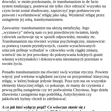
dowodzi, w moim przekonaniu, że transhumanizm to de facto
system totalizujący, ponieważ nie tylko chce odrzucić wszystko na
czym świat został zbudowany, zaprzeczyć jego podstawowym
prawom i wyeliminować religię jako taką. Wymienić religię przez
zastąpienie jej sobą, transhymanizmem.
Zauważmy: transhumanizm ma ukrytą metafizykę. Jego
„wyznawcy” mówią nam co jest prawdziwym światem, kiedy
człowiek zachowuje się w sposób odpowiedni, moralny etc.
Transhumanizm ma również wymiar psychologiczny, mianowicie:
za pomocą czasem prymitywnych, czasem wyrachowanych
sztuczek próbuje wzbudzić w człowieku wolę ciągłej zmiany,
wmówić mu że jest powołany do pokonywania kolejnych granic
własnej wytrzymałości i dokonywania nieustannych przemian w
swoim życiu.
Ponadto transhumanizm ma również swój wymiar etyczny. Powiem
więcej: pod wieloma względami zaczyna on przypominać klasyczną
religię, w której brakuje jedynie liturgii. Poza tym ma on wszystkie
elementy klasycznej religii, co pokazuje, że mamy do czynienia z
pewną próbą zastąpienia czy też podważenia Chrystusa, Jego dzieła
zbawienia i zastąpienia tego podróbką, Antychrystem czy
jakkolwiek byśmy chcieli to zdefiniować.
A co jak ktoś wyłączy prąd? Co wówczas stanie się z