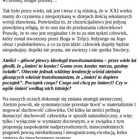
wcześniej, drugie później…
Tak było przez wieki, tak jest i teraz z tą różnicą, że w XXI wieku
mamy do czynienia z niespotykaną w dziejach ilością sekularnych
wersji zbawienia. Potwierdza to, że chrześcijaństwo jest jedyną
prawdziwą religią, że to ono ma do przekazania człowiekowi
Prawdę, że to ono jest oryginalne i że to za nim tęskni człowiek,
który został stworzony przez Boga w Trójcy Jedynego na Jego
obraz i podobieństwo, a co za tym idzie: człowiek dopóty będzie
niespokojny, dopóki nie pozna, nie uwierzy i nie spotka Stwórcy.
Ateiści – główni piewcy ideologii transhumanizmu – przez wiele lat
głosili, że „śmierć to koniec! Game over, koniec meczu, gasimy
światło”. Obecnie jednak widzimy tendencję wśród ateistów
głoszących właśnie transhumanizm, że „śmierć to dopiero
początek”. Początek czego? Czego oni chcą po śmierci? Czy w
ogóle śmierć według nich istnieje?
Na naszych oczach dokonuje się zmiana strategii ateistycznej.
Ateizm powoli, ale systematycznie przestaje tkwić w materializmie i
negować duchowość człowieka. Od kilku lat ateiści próbują
tłumaczyć duchowość człowieka w sposób naturalistyczny, a więc
tylko i wyłącznie w wymiarze doczesnym, a w związku z tym
proponują zaspokojenie nadprzyrodzonych, transcendentnych
pragnień pewną nieokiełznaną i nieograniczoną ewolucją, która
zmierza do nieuchronnego postępu.