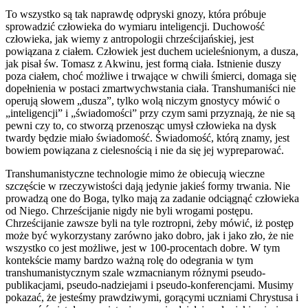
To wszystko są tak naprawdę odpryski gnozy, która próbuje
sprowadzić człowieka do wymiaru inteligencji. Duchowość
człowieka, jak wiemy z antropologii chrześcijańskiej, jest
powiązana z ciałem. Człowiek jest duchem ucieleśnionym, a dusza,
jak pisał św. Tomasz z Akwinu, jest formą ciała. Istnienie duszy
poza ciałem, choć możliwe i trwające w chwili śmierci, domaga się
dopełnienia w postaci zmartwychwstania ciała. Transhumaniści nie
operują słowem „dusza”, tylko wolą niczym gnostycy mówić o
„inteligencji” i „świadomości” przy czym sami przyznają, że nie są
pewni czy to, co stworzą przenosząc umysł człowieka na dysk
twardy będzie miało świadomość. Świadomość, którą znamy, jest
bowiem powiązana z cielesnością i nie da się jej wypreparować.
Transhumanistyczne technologie mimo że obiecują wieczne
szczęście w rzeczywistości dają jedynie jakieś formy trwania. Nie
prowadzą one do Boga, tylko mają za zadanie odciągnąć człowieka
od Niego. Chrześcijanie nigdy nie byli wrogami postępu.
Chrześcijanie zawsze byli na tyle roztropni, żeby mówić, iż postęp
może być wykorzystany zarówno jako dobro, jak i jako zło, że nie
wszystko co jest możliwe, jest w 100-procentach dobre. W tym
kontekście mamy bardzo ważną rolę do odegrania w tym
transhumanistycznym szale wzmacnianym różnymi pseudo-
publikacjami, pseudo-nadziejami i pseudo-konferencjami. Musimy
pokazać, że jesteśmy prawdziwymi, gorącymi uczniami Chrystusa i