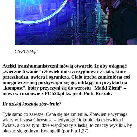
GS/PCh24.pl
Ateiści transhumanistyczni mówią otwarcie, że aby osiągnąć
„wieczne trwanie” człowiek musi zrezygnować z ciała, które
przeszkadza, uwiera i ogranicza. Ciało trzeba zamienić na coś
innego wcześniej pozbywając się go, oddając na przykład na
„kompost”, który przyczyni się do wzrostu „Matki Ziemi” –
mówi w rozmowie z PCh24.pl ks. prof. Piotr Roszak.
Ile dzisiaj kosztuje zbawienie?
Tyle samo co zawsze. Cena się nie zmieniła. Zbawienie wymaga
wiary w Jezusa Chrystusa – jedynego Odkupiciela człowieka i
świata, a co za tym idzie współpracy z łaską, to znaczy wysiłku, by
okazać się godnym Ewangelii (por Flp 1,27).