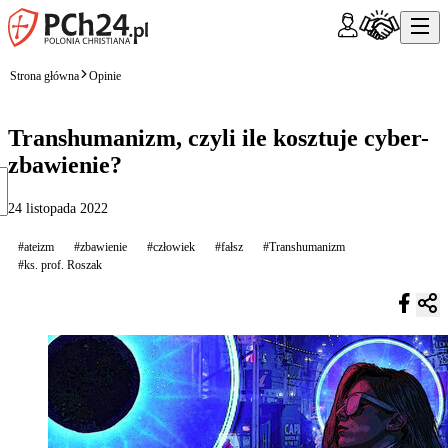
Strona główna
Opinie
Transhumanizm, czyli ile kosztuje cyber-
zbawienie?
24 listopada 2022
#ateizm
#zbawienie
#człowiek
#fałsz
#Transhumanizm
#ks. prof. Roszak