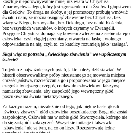
kosztuje nieporównywalnie mniej niż wiara w Chrystusa
Zmartwychwstałego, który jest zgorszeniem dla Żydów i głupstwem
dla Greków. To droga na skróty, a jej promotorzy próbują wmówić
światu i nam, że można osiągnąć zbawienie bez Chrystusa, bez
wiary w Niego, bez wysiłku, bez Dekalogu, bez nauki Kościoła,
bez wszystkich warunków, o których czytamy w Ewangelii.
Przyjęcie Chrystusa domaga się bowiem zwleczenia z siebie starego
człowieka, czyli ciągłej przemiany, otwarcia na łaskę i wolnego
odpowiadania na nią, czyli to, co katolicy rozumieją jako ‘zasługa’.
Skąd więc ta potrzeba „świeckiego zbawienia” we współczesnym
świecie?
To jedno z najważniejszych pytań, jakie należy dziś stawiać. W
historii obserwowaliśmy próby nieustannego zajmowania miejsca
chrześcijaństwa, rozcieńczania go i proponowania w jego miejsce
czegoś łatwiejszego; czegoś, co dawało człowiekowi fałszywą
namiastkę zbawienia, aby zaspokoić jego wewnętrzny głód
poszukiwania świata metafizycznego.
Za każdym razem, niezależnie od tego, jak piękne hasła głosili
„świeccy zbawcy”, głód człowieka poszukującego Boga nie został
zaspokojony. Człowiek ma w sobie głód Stworzyciela, którego nie
da się zastąpić i zakrzyczeć. Wszystkie imitacje i fałszywki
„zbawienia” nie są tym, na co on liczy. Rozczarowują jedne