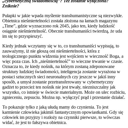
„cybernetyczną świadomością”? Też zostanie wyłączona?
Zniknie?
Pułapki w jakie wpada myślenie transhumanistyczne są niezwykłe.
Obietnica nieśmiertelności została złożona na łamach magazynu
„Time”, gdzie wyznaczono rok 2045, jako ten, kiedy ludzkość
osiągnie nieśmiertelność. Obecnie transhumaniści twierdzą, że uda
im się to przyspieszyć.
Kiedy jednak wczytamy się w to, co transhumaniści wypisują, to
zauważymy, iż nie głoszą oni nieśmiertelności, która z
teologicznego punktu widzenia jest wejściem w wieczność Boga, a
więc poza czas. Ich „nieśmiertelność” to wieczne trwanie w czasie.
Oznacza to, że kiedy nośnik, na którym zostaną zdeponowane
struktury ludzkiej świadomości, inteligencja zostanie wyrażona w
postaci sztucznych sieci neuronalnych czy jeszcze w jakiś inny
sposób, a umysł zostanie przetransferowany w cybernetyczny
gadżet to przecież ten nośnik nie jest trwały, niezniszczalny jak
wszystko, co istnieje w świecie materialnym. Może on ulec rozbiciu,
zgnieceniu, zepsuciu. Można np. wyłączyć prąd i przestanie działać.
To pokazuje tylko z jaką ułudą mamy do czynienia. To jest
karmienie człowieka jakimiś fantastycznym opowiastkami. Gdy się
człowiek im przyjrzy i rozłoży na czynniki pierwsze, to wówczas
widać, że jest to fałszywa obietnica.