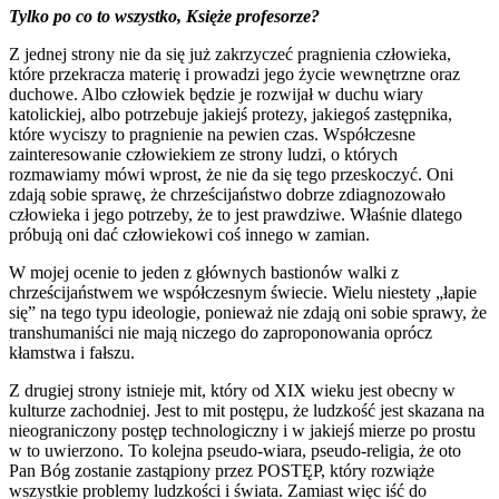
Tylko po co to wszystko, Księże profesorze?
Z jednej strony nie da się już zakrzyczeć pragnienia człowieka,
które przekracza materię i prowadzi jego życie wewnętrzne oraz
duchowe. Albo człowiek będzie je rozwijał w duchu wiary
katolickiej, albo potrzebuje jakiejś protezy, jakiegoś zastępnika,
które wyciszy to pragnienie na pewien czas. Współczesne
zainteresowanie człowiekiem ze strony ludzi, o których
rozmawiamy mówi wprost, że nie da się tego przeskoczyć. Oni
zdają sobie sprawę, że chrześcijaństwo dobrze zdiagnozowało
człowieka i jego potrzeby, że to jest prawdziwe. Właśnie dlatego
próbują oni dać człowiekowi coś innego w zamian.
W mojej ocenie to jeden z głównych bastionów walki z
chrześcijaństwem we współczesnym świecie. Wielu niestety „łapie
się” na tego typu ideologie, ponieważ nie zdają oni sobie sprawy, że
transhumaniści nie mają niczego do zaproponowania oprócz
kłamstwa i fałszu.
Z drugiej strony istnieje mit, który od XIX wieku jest obecny w
kulturze zachodniej. Jest to mit postępu, że ludzkość jest skazana na
nieograniczony postęp technologiczny i w jakiejś mierze po prostu
w to uwierzono. To kolejna pseudo-wiara, pseudo-religia, że oto
Pan Bóg zostanie zastąpiony przez POSTĘP, który rozwiąże
wszystkie problemy ludzkości i świata. Zamiast więc iść do