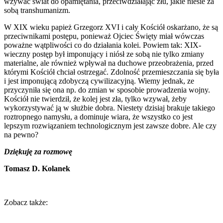
wzywać świat do opamiętania, przeciwdziałając złu, jakie niesie za
sobą transhumanizm.
W XIX wieku papież Grzegorz XVI i cały Kościół oskarżano, że są
przeciwnikami postępu, ponieważ Ojciec Święty miał wówczas
poważne wątpliwości co do działania kolei. Powiem tak: XIX-
wieczny postęp był imponujący i niósł ze sobą nie tylko zmiany
materialne, ale również wpływał na duchowe przeobrażenia, przed
którymi Kościół chciał ostrzegać. Zdolność przemieszczania się była
i jest imponującą zdobyczą cywilizacyjną. Wiemy jednak, ze
przyczyniła się ona np. do zmian w sposobie prowadzenia wojny.
Kościół nie twierdził, że kolej jest zła, tylko wzywał, żeby
wykorzystywać ją w służbie dobra. Niestety dzisiaj brakuje takiego
roztropnego namysłu, a dominuje wiara, że wszystko co jest
lepszym rozwiązaniem technologicznym jest zawsze dobre. Ale czy
na pewno?
Dziękuję za rozmowę
Tomasz D. Kolanek
Zobacz także: