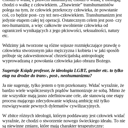
chodzi o walkę z człowiekiem. „Zbawienie” transhumanistów
polega na tym, że człowiek przekroczy człowieka, że powstanie
coś, co będzie post- czy też neo-człowiekiem. Transhumanizm jest
jedynie etapem całej tej operacji. Ostatecznym celem jest post- czy
neo-humanizm, a więc całkowite uwolnienie człowieka od
ograniczeń wynikających z jego płciowości, seksualności, natury
etc.
Widzimy jak tworzone są różne sojusze rozmiękczające prawdę o
człowieku stworzonym jako mężczyzna i kobieta i w jaki sposób
próbuje się zakwestionować chrześcijańską antropologię
wyprowadzaną z powołania człowieka jako obrazu Bożego.
Sugeruje Ksiądz profesor, że ideologia LGBT, gender etc. to tylko
etap na drodze do trans-, post-, neohumanizmu?
Ja nie sugeruję, tylko jestem o tym przekonany. Widać wyraźnie, że
bardzo wiele współczesnych prądów harmonizuje ze sobą. Mimo że
nie wszystkie mają jasno zdefiniowane cele, ale stanowią one etapy
procesu mającego zdecydowanie większą ambicję niż tylko
rozwiązywanie pewnych dylematów cywilizacyjnych.
W zbitce różnych ideologii, którym poddawany jest człowiek widać
wyraźnie, że chodzi o stworzenie nowego świeckiego ideału. To nie
są niewinne zmiany, które mają charakter terapeutyczny: