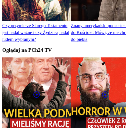
Czy przymierze Starego Testamentu
Znany amerykański podcaster 
jest nadal ważne i czy Żydzi są nadal
do Kościoła. Mówi, że nie chce
ludem wybranym?
do piekła
Oglądaj na PCh24 TV