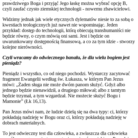
prawdziwego Boga i przyjąć Jego łaskę można wybrać opcję B,
czyli zaufać czysto ziemskiej technologii - nowemu zbawicielowi.
Widzimy jednak jak wiele etycznych dylematów niesie to za sobą o
kwestiach teologicznych już nawet nie wspominając. Jeden
przykład: dostęp do technologii, którą obiecują transhumaniści nie
będzie równy, o czym mówią oni sami. Jest i będzie on
uwarunkowany dostępnością finansową, a co za tym idzie - stworzy
kolejne nierówności.
Czyli wracamy do odwiecznego banału, że dla wielu bogiem jest
pieniądz?
Pieniądz i wszystko, co od niego pochodzi. Wystarczy zacytować
fragment Ewangelii według św. Łukasza, w którym Pan Jezus
mówi: „Żaden sługa nie może dwóm panom służyć. Gdyż albo
jednego będzie nienawidził, a drugiego miłował; albo z tamtym
będzie trzymał, a tym wzgardzał. Nie możecie służyć Bogu i
Mamonie” (Łk 16,13).
Pan Jezus mówi nam, że ludzie dzielą się na dwa typy: ci, którzy
pokładają nadzieję w Bogu oraz ci, którzy pokładają nadzieję w
dobrach materialnych.
To jest odwieczny test dla człowieka, a zwłaszcza dla człowieka