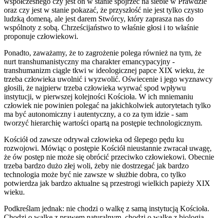
współczesnego czy jest on w stanie spojrzeć na siebie w Prawdzie
oraz czy jest w stanie pokazać, że przyszłość nie jest tylko czysto
ludzką domeną, ale jest darem Stwórcy, który zaprasza nas do
wspólnoty z sobą. Chrześcijaństwo to właśnie głosi i to właśnie
proponuje człowiekowi.
Ponadto, zaważamy, że to zagrożenie polega również na tym, że
nurt transhumanistyczny ma charakter emancypacyjny -
transhumanizm ciągle tkwi w ideologicznej papce XIX wieku, że
trzeba człowieka uwolnić i wyzwolić. Oświecenie i jego wyznawcy
głosili, że najpierw trzeba człowieka wyrwać spod wpływu
instytucji, w pierwszej kolejności Kościoła. W ich mniemaniu
człowiek nie powinien polegać na jakichkolwiek autorytetach tylko
ma być autonomiczny i autentyczny, a co za tym idzie - sam
tworzyć hierarchię wartości opartą na postępie technologicznym.
Kościół od zawsze odrywał człowieka od ślepego pędu ku
rozwojowi. Mówiąc o postępie Kościół nieustannie zwracał uwagę,
że ów postęp nie może się obrócić przeciwko człowiekowi. Obecnie
trzeba bardzo dużo złej woli, żeby nie dostrzegać jak bardzo
technologia może być nie zawsze w służbie dobra, co tylko
potwierdza jak bardzo aktualne są przestrogi wielkich papieży XIX
wieku.
Podkreślam jednak: nie chodzi o walkę z samą instytucją Kościoła.
Chodzi o walkę z prawem naturalnym, chodzi o walkę z biologią,