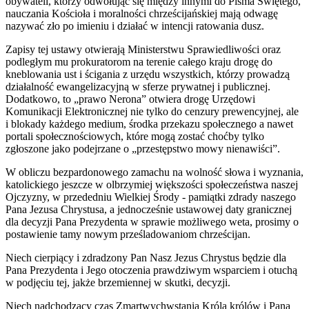
obywateli, którzy odwołując się między innymi do Pisma Świętego,
nauczania Kościoła i moralności chrześcijańskiej mają odwagę
nazywać zło po imieniu i działać w intencji ratowania dusz.
Zapisy tej ustawy otwierają Ministerstwu Sprawiedliwości oraz
podległym mu prokuratorom na terenie całego kraju drogę do
kneblowania ust i ścigania z urzędu wszystkich, którzy prowadzą
działalność ewangelizacyjną w sferze prywatnej i publicznej.
Dodatkowo, to „prawo Nerona” otwiera drogę Urzędowi
Komunikacji Elektronicznej nie tylko do cenzury prewencyjnej, ale
i blokady każdego medium, środka przekazu społecznego a nawet
portali społecznościowych, które mogą zostać choćby tylko
zgłoszone jako podejrzane o „przestępstwo mowy nienawiści”.
W obliczu bezpardonowego zamachu na wolność słowa i wyznania,
katolickiego jeszcze w olbrzymiej większości społeczeństwa naszej
Ojczyzny, w przededniu Wielkiej Środy - pamiątki zdrady naszego
Pana Jezusa Chrystusa, a jednocześnie ustawowej daty granicznej
dla decyzji Pana Prezydenta w sprawie możliwego weta, prosimy o
postawienie tamy nowym prześladowaniom chrześcijan.
Niech cierpiący i zdradzony Pan Nasz Jezus Chrystus będzie dla
Pana Prezydenta i Jego otoczenia prawdziwym wsparciem i otuchą
w podjęciu tej, jakże brzemiennej w skutki, decyzji.
Niech nadchodzący czas Zmartwychwstania Króla królów i Pana