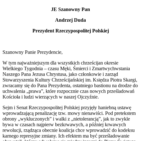
JE Szanowny Pan
Andrzej Duda
Prezydent Rzeczypospolitej Polskiej
Szanowny Panie Prezydencie,
W tym najważniejszym dla wszystkich chrześcijan okresie
Wielkiego Tygodnia – czasu Męki, Śmierci i Zmartwychwstania
Naszego Pana Jezusa Chrystusa, jako członkowie i zarząd
Stowarzyszenia Kultury Chrześcijańskiej im. Księdza Piotra Skargi,
zwracamy się do Pana Prezydenta, ostatniego bastionu na drodze do
uchwalenia „prawa”, które rozpocznie czas nowych prześladowań
Kościoła i ludzi wierzących w naszej Ojczyźnie.
Sejm i Senat Rzeczypospolitej Polskiej przyjęły haniebną ustawę
wprowadzającą penalizację tzw. mowy nienawiści. Pod pretekstem
obrony „wykluczonych” i walki z „nietolerancją”, jak to zwykle
bywa w czasach najpierw bezkrwawych, a później krwawych
rewolucji, rządząca obecnie koalicja chce wprowadzić do kodeksu
karnego represyjne zmiany. Ich efektem ma być prześladowanie