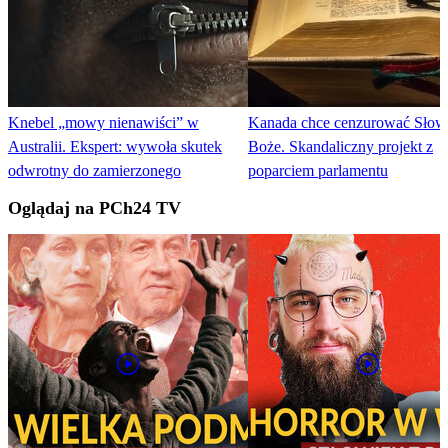
Knebel „mowy nienawiści” w
Kanada chce cenzurować Słow
Australii. Ekspert: wywoła skutek
Boże. Skandaliczny projekt z
odwrotny do zamierzonego
poparciem parlamentu
Oglądaj na PCh24 TV