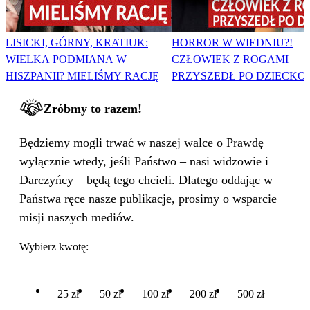
LISICKI, GÓRNY, KRATIUK:
HORROR W WIEDNIU?!
WIELKA PODMIANA W
CZŁOWIEK Z ROGAMI
HISZPANII? MIELIŚMY RACJĘ
PRZYSZEDŁ PO DZIECKO
Zróbmy to razem!
Będziemy mogli trwać w naszej walce o Prawdę
wyłącznie wtedy, jeśli Państwo – nasi widzowie i
Darczyńcy – będą tego chcieli. Dlatego oddając w
Państwa ręce nasze publikacje, prosimy o wsparcie
misji naszych mediów.
Wybierz kwotę:
25 zł
50 zł
100 zł
200 zł
500 zł