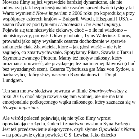
Nowsze filmy są już wprawdzie bardziej dynamiczne, ale nie
odtwarzają tak bezpretensjonalnie czasów sprzed dwóch tysięcy lat.
Warto wymienić
Nowe imperium
z 2006 roku (to koprodukcja przy
współpracy czterech krajów – Bułgarii, Włoch, Hiszpanii i USA –
znana również pod tytułami
L’Inchiesta
i
The Final Inquiry
).
Pojawia się tam niezwykle ciekawy, choć – o ile mi wiadomo –
niehistoryczny, pomysł. Główny bohater, Tytus Waleriusz Taurus,
prowadzi jako tajny wysłannik cesarza dochodzenie w sprawie
zniknięcia ciała Zbawiciela, które – jak głosi wieść – nie tyle
zaginęło, co zmartwychwstało. Spotykamy Piłata, Szawła z Tarsu i
Szymona zwanego Piotrem. Mamy też motyw miłosny, który
urozmaica opowieść, ale przydaje jej też nadmiernej tkliwości (choć
bez wyuzdanych scen). Cesarza Tyberiusza gra Max von Sydow, a
barbarzyńcę, który służy naszemu Rzymianinowi… Dolph
Lundgren.
Ten sam motyw śledztwa powraca w filmie
Zmartwychwstały
z
roku 2016, choć akcja rozwija się tam wolniej, ale nie ma tam
emocjonalnie podkręconego wątku miłosnego, który zaznacza się w
Nowym imperium
.
Ale wśród poleceń pojawiają się nie tylko filmy wprost
opowiadające o życiu, śmierci i zmartwychwstaniu Syna Bożego.
Jest też przedstawienie alegoryczne, czyli słynne
Opowieści z Narni
– na podstawie cyklu powieści C.S. Lewisa. Jako dziecko