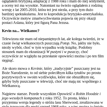
oglądałem brytyjską adaptację z 1988 roku i mam do niej sentyment,
a oceny też ma wysokie. Natomiast na świeżo oglądałem z rodziną
wersję z lat 2005-2010, która też jest niezła, a przy tym dużo
bardziej spektakularna. Jest to koprodukcja brytyjsko-amerykańska.
Oczywiście motyw zmartwychwstania pojawia się przy okazji
postaci Aslana, który jest figurą Pana Jezusa.
Kevin na... Wielkanoc?
Telewizora nie mam od niepamiętnych lat, ale kolega twierdzi, że w
czasie świąt wielkanocnych puszczają
Potop
. No, jakby nie było,
niezły wybór, choć w tym wypadku wolę książkę. Podobny
stosunek mam do ekranizacji
W pustyni i w puszczy
, choć
oczywiście ze względu na przesłanie opowieści można i po ten film
sięgnąć.
Ale skoro mowa o
Kevinie
, który „tradycyjnie” puszczany jest na
Boże Narodzenie, to od siebie poleciłbym kilka tytułów po prostu
pozytywnych w swoim wydźwięku, które nie obraziłbym się,
gdyby były puszczane w telewizji, choć nie mają nic wspólnego z
Wielkanocą.
Najpierw starsze. Przede wszystkim
Opowieść o Robin Hoodzie i
jego wesołych kompanach
z roku 1952. To prosta, lekka i
przyjemna wersja legendy o stróżu lasu Sherwood, zrealizowana w
stylu typowym dla epoki sprzed 1968 roku, a więc można ją śmiało