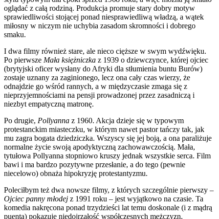
oglądać z całą rodziną. Produkcja promuje stary dobry motyw
sprawiedliwości stojącej ponad niesprawiedliwą władzą, a wątek
miłosny w niczym nie uchybia zasadom skromności i dobrego
smaku.
I dwa filmy również stare, ale nieco cięższe w swym wydźwięku.
Po pierwsze
Mała księżniczka
z 1939 o dziewczynce, której ojciec
(brytyjski oficer wysłany do Afryki dla stłumienia buntu Burów)
zostaje uznany za zaginionego, lecz ona cały czas wierzy, że
odnajdzie go wśród rannych, a w międzyczasie zmaga się z
nieprzyjemnościami na pensji prowadzonej przez zasadniczą i
niezbyt empatyczną matronę.
Po drugie,
Pollyanna
z 1960. Akcja dzieje się w typowym
protestanckim miasteczku, w którym nawet pastor tańczy tak, jak
mu zagra bogata dziedziczka. Wszyscy się jej boją, a ona paraliżuje
normalne życie swoją apodyktyczną zachowawczością. Mała,
tytułowa Pollyanna stopniowo kruszy jednak wszystkie serca. Film
bawi i ma bardzo pozytywne przesłanie, a do tego (pewnie
niecelowo) obnaża hipokryzję protestantyzmu.
Poleciłbym też dwa nowsze filmy, z których szczególnie pierwszy –
Ojciec panny młodej
z 1991 roku – jest wyjątkowo na czasie. Ta
komedia nakręcona ponad trzydzieści lat temu doskonale (i z mądrą
puentą) pokazuje niedojrzałość współczesnych mężczyzn.