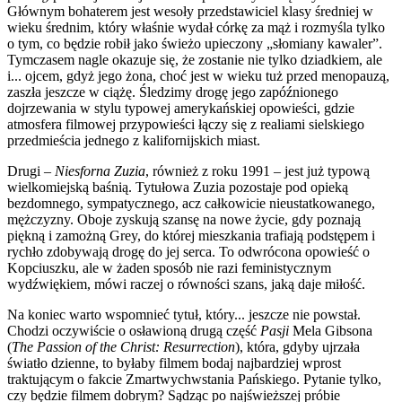
Głównym bohaterem jest wesoły przedstawiciel klasy średniej w
wieku średnim, który właśnie wydał córkę za mąż i rozmyśla tylko
o tym, co będzie robił jako świeżo upieczony „słomiany kawaler”.
Tymczasem nagle okazuje się, że zostanie nie tylko dziadkiem, ale
i... ojcem, gdyż jego żona, choć jest w wieku tuż przed menopauzą,
zaszła jeszcze w ciążę. Śledzimy drogę jego zapóźnionego
dojrzewania w stylu typowej amerykańskiej opowieści, gdzie
atmosfera filmowej przypowieści łączy się z realiami sielskiego
przedmieścia jednego z kalifornijskich miast.
Drugi –
Niesforna Zuzia
, również z roku 1991 – jest już typową
wielkomiejską baśnią. Tytułowa Zuzia pozostaje pod opieką
bezdomnego, sympatycznego, acz całkowicie nieustatkowanego,
mężczyzny. Oboje zyskują szansę na nowe życie, gdy poznają
piękną i zamożną Grey, do której mieszkania trafiają podstępem i
rychło zdobywają drogę do jej serca. To odwrócona opowieść o
Kopciuszku, ale w żaden sposób nie razi feministycznym
wydźwiękiem, mówi raczej o równości szans, jaką daje miłość.
Na koniec warto wspomnieć tytuł, który... jeszcze nie powstał.
Chodzi oczywiście o osławioną drugą część
Pasji
Mela Gibsona
(
The Passion of the Christ: Resurrection
), która, gdyby ujrzała
światło dzienne, to byłaby filmem bodaj najbardziej wprost
traktującym o fakcie Zmartwychwstania Pańskiego. Pytanie tylko,
czy będzie filmem dobrym? Sądząc po najświeższej próbie