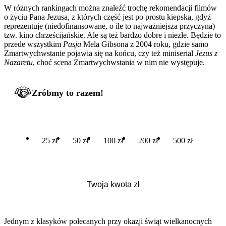
W różnych rankingach można znaleźć trochę rekomendacji filmów
o życiu Pana Jezusa, z których część jest po prostu kiepska, gdyż
reprezentuje (niedofinansowane, o ile to najważniejsza przyczyna)
tzw. kino chrześcijańskie. Ale są też bardzo dobre i niezłe. Będzie to
przede wszystkim
Pasja
Mela Gibsona z 2004 roku, gdzie samo
Zmartwychwstanie pojawia się na końcu, czy też miniserial
Jezus z
Nazaretu
, choć scena Zmartwychwstania w nim nie występuje.
Zróbmy to razem!
25 zł
50 zł
100 zł
200 zł
500 zł
Jednym z klasyków polecanych przy okazji świąt wielkanocnych