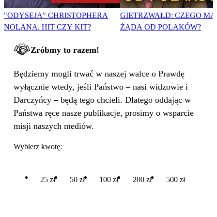
"ODYSEJA" CHRISTOPHERA
GIETRZWAŁD: CZEGO MA
NOLANA. HIT CZY KIT?
ŻĄDA OD POLAKÓW?
Zróbmy to razem!
Będziemy mogli trwać w naszej walce o Prawdę
wyłącznie wtedy, jeśli Państwo – nasi widzowie i
Darczyńcy – będą tego chcieli. Dlatego oddając w
Państwa ręce nasze publikacje, prosimy o wsparcie
misji naszych mediów.
Wybierz kwotę:
25 zł
50 zł
100 zł
200 zł
500 zł