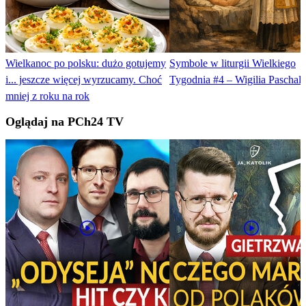
Wielkanoc po polsku: dużo gotujemy
Symbole w liturgii Wielkiego
i... jeszcze więcej wyrzucamy. Choć
Tygodnia #4 – Wigilia Paschal
mniej z roku na rok
Oglądaj na PCh24 TV