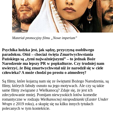
Materiał promocyjny filmu „Nowe imperium”
Psychika ludzka jest, jak sądzę, przyczyną osobliwego
paradoksu. Otóż – chociaż święta Zmartwychwstania
Pańskiego są „tymi najważniejszymi” – to jednak Boże
Narodzenie ma lepszy PR w popkulturze. Czy trudniej nam
uwierzyć, że Bóg zmartwychwstał niż że narodził się w ciele
człowieka? A może chodzi po prostu o atmosferę?
Są filmy, które kojarzą nam się ze świętami Bożego Narodzenia, są
filmy, których fabuły osnuto na jego motywach. Ale czy są takie
same filmy związane z Wielkanocą? Zdaje się, że jest ich
zdecydowanie mniej. Pomijam niewysokich lotów komedie
romantyczne w rodzaju
Wielkanocnej niespodzianki
(
Easter Under
Wraps
z 2019 roku), a skupię się na kilku innych tytułach
polecanych w tym kontekście.