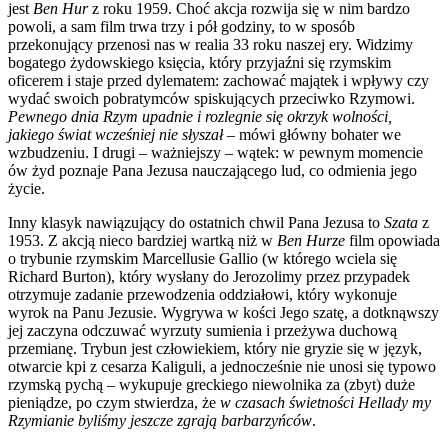
jest
Ben Hur
z roku 1959. Choć akcja rozwija się w nim bardzo
powoli, a sam film trwa trzy i pół godziny, to w sposób
przekonujący przenosi nas w realia 33 roku naszej ery. Widzimy
bogatego żydowskiego księcia, który przyjaźni się rzymskim
oficerem i staje przed dylematem: zachować majątek i wpływy czy
wydać swoich pobratymców spiskujących przeciwko Rzymowi.
Pewnego dnia Rzym upadnie i rozlegnie się okrzyk wolności,
jakiego świat wcześniej nie słyszał
– mówi główny bohater we
wzbudzeniu. I drugi – ważniejszy – wątek: w pewnym momencie
ów żyd poznaje Pana Jezusa nauczającego lud, co odmienia jego
życie.
Inny klasyk nawiązujący do ostatnich chwil Pana Jezusa to
Szata
z
1953. Z akcją nieco bardziej wartką niż w
Ben Hurze
film opowiada
o trybunie rzymskim Marcellusie Gallio (w którego wciela się
Richard Burton), który wysłany do Jerozolimy przez przypadek
otrzymuje zadanie przewodzenia oddziałowi, który wykonuje
wyrok na Panu Jezusie. Wygrywa w kości Jego szatę, a dotknąwszy
jej zaczyna odczuwać wyrzuty sumienia i przeżywa duchową
przemianę. Trybun jest człowiekiem, który nie gryzie się w język,
otwarcie kpi z cesarza Kaliguli, a jednocześnie nie unosi się typowo
rzymską pychą – wykupuje greckiego niewolnika za (zbyt) duże
pieniądze, po czym stwierdza, że
w czasach świetności Hellady my
Rzymianie byliśmy jeszcze zgrają barbarzyńców
.