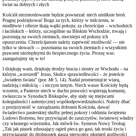
świat na dobrych i złych
Kościół niezmordowanie będzie powtarzał: niech umilknie broń.
Pragnę podziękować Bogu za tych, którzy w milczeniu, w
modlitwie i ofierze tkają wątki pokoju; za chrześcijan – wschodnich
i łacińskich – którzy, szczególnie na Bliskim Wschodzie, trwają i
pozostają na swoich ziemiach, mocniejsi od pokusy ich
opuszczenia. Chrześcijanom należy zapewnić możliwość — nie
tylko w słowach — pozostania na swoich ziemiach z wszystkimi
prawami niezbędnymi do bezpiecznego życia. Proszę was:
zaangażujmy się w to!
I dziękuję wam, dziękuję drodzy bracia i siostry ze Wschodu – na
którym „wzeszedł” Jezus, Słońce sprawiedliwości – że jesteście
„światłem świata” (por.
Mt
5, 14). Nadal promieniujcie wiarą,
nadzieją i miłością – i niczym innym. Niech wasze Kościoły będą
wzorem, a Pasterze niech w duchu prawości wspierają komunię,
zwłaszcza w Synodach Biskupów, aby stały się miejscami
kolegialności i autentycznej współodpowiedzialności. Należy dbać
o przejrzystość w zarządzaniu dobrami Kościoła, dawać
świadectwo pasterskiej służby pełnej pokory i oddania świętemu
Ludowi Bożemu, bez przywiązań do zaszczytów, światowej władzy
czy własnego wizerunku. Jak mówił św. Symeon Nowy Teolog:
„Tak jak piasek zduszający ogień pieca go gasi, tak troski życia i
przywiązanie do drobnostek gaszą pierwotny płomień gorliwości