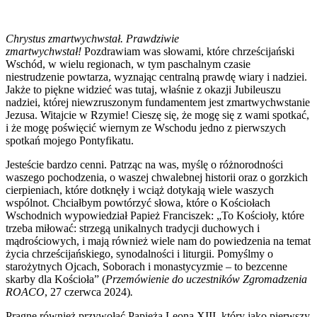
Chrystus zmartwychwstał. Prawdziwie
zmartwychwstał!
Pozdrawiam was słowami, które chrześcijański
Wschód, w wielu regionach, w tym paschalnym czasie
niestrudzenie powtarza, wyznając centralną prawdę wiary i nadziei.
Jakże to piękne widzieć was tutaj, właśnie z okazji Jubileuszu
nadziei, której niewzruszonym fundamentem jest zmartwychwstanie
Jezusa. Witajcie w Rzymie! Cieszę się, że mogę się z wami spotkać,
i że mogę poświęcić wiernym ze Wschodu jedno z pierwszych
spotkań mojego Pontyfikatu.
Jesteście bardzo cenni. Patrząc na was, myślę o różnorodności
waszego pochodzenia, o waszej chwalebnej historii oraz o gorzkich
cierpieniach, które dotknęły i wciąż dotykają wiele waszych
wspólnot. Chciałbym powtórzyć słowa, które o Kościołach
Wschodnich wypowiedział Papież Franciszek: „To Kościoły, które
trzeba miłować: strzegą unikalnych tradycji duchowych i
mądrościowych, i mają również wiele nam do powiedzenia na temat
życia chrześcijańskiego, synodalności i liturgii. Pomyślmy o
starożytnych Ojcach, Soborach i monastycyzmie – to bezcenne
skarby dla Kościoła” (
Przemówienie do uczestników Zgromadzenia
ROACO
, 27 czerwca 2024)
.
Pragnę również przywołać Papieża Leona XIII, który jako pierwszy