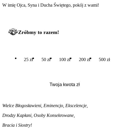
W imię Ojca, Syna i Ducha Świętego, pokój z wami!
Zróbmy to razem!
25 zł
50 zł
100 zł
200 zł
500 zł
Wielce Błogosławieni, Eminencjo, Ekscelencje,
Drodzy Kapłani, Osoby Konsekrowane,
Bracia i Siostry!