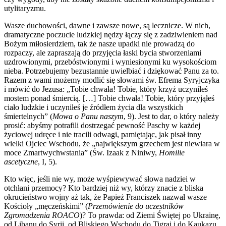
utylitaryzmu.
Wasze duchowości, dawne i zawsze nowe, są lecznicze. W nich,
dramatyczne poczucie ludzkiej nędzy łączy się z zadziwieniem nad
Bożym miłosierdziem, tak że nasze upadki nie prowadzą do
rozpaczy, ale zapraszają do przyjęcia łaski bycia stworzeniami
uzdrowionymi, przebóstwionymi i wyniesionymi ku wysokościom
nieba. Potrzebujemy bezustannie uwielbiać i dziękować Panu za to.
Razem z wami możemy modlić się słowami św. Efrema Syryjczyka
i mówić do Jezusa: „Tobie chwała! Tobie, który krzyż uczyniłeś
mostem ponad śmiercią. […] Tobie chwała! Tobie, który przyjąłeś
ciało ludzkie i uczyniłeś je źródłem życia dla wszystkich
śmiertelnych” (
Mowa o Panu naszym
, 9). Jest to dar, o który należy
prosić: abyśmy potrafili dostrzegać pewność Paschy w każdej
życiowej udręce i nie tracili odwagi, pamiętając, jak pisał inny
wielki Ojciec Wschodu, że „największym grzechem jest niewiara w
moce Zmartwychwstania” (Św. Izaak z Niniwy,
Homilie
ascetyczne
, I, 5).
Kto więc, jeśli nie wy, może wyśpiewywać słowa nadziei w
otchłani przemocy? Kto bardziej niż wy, którzy znacie z bliska
okrucieństwo wojny aż tak, że Papież Franciszek nazwał wasze
Kościoły „męczeńskimi” (
Przemówienie do uczestników
Zgromadzenia ROACO
)? To prawda: od Ziemi Świętej po Ukrainę,
od Libanu do Syrii, od Bliskiego Wschodu do Tigraj i do Kaukazu