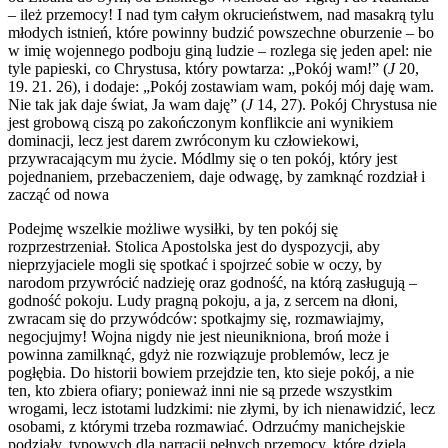
– ileż przemocy! I nad tym całym okrucieństwem, nad masakrą tylu
młodych istnień, które powinny budzić powszechne oburzenie – bo
w imię wojennego podboju giną ludzie – rozlega się jeden apel: nie
tyle papieski, co Chrystusa, który powtarza: „Pokój wam!” (
J
20,
19. 21. 26), i dodaje: „Pokój zostawiam wam, pokój mój daję wam.
Nie tak jak daje świat, Ja wam daję” (
J
14, 27). Pokój Chrystusa nie
jest grobową ciszą po zakończonym konflikcie ani wynikiem
dominacji, lecz jest darem zwróconym ku człowiekowi,
przywracającym mu życie. Módlmy się o ten pokój, który jest
pojednaniem, przebaczeniem, daje odwagę, by zamknąć rozdział i
zacząć od nowa
Podejmę wszelkie możliwe wysiłki, by ten pokój się
rozprzestrzeniał. Stolica Apostolska jest do dyspozycji, aby
nieprzyjaciele mogli się spotkać i spojrzeć sobie w oczy, by
narodom przywrócić nadzieję oraz godność, na którą zasługują –
godność pokoju. Ludy pragną pokoju, a ja, z sercem na dłoni,
zwracam się do przywódców: spotkajmy się, rozmawiajmy,
negocjujmy! Wojna nigdy nie jest nieunikniona, broń może i
powinna zamilknąć, gdyż nie rozwiązuje problemów, lecz je
pogłębia. Do historii bowiem przejdzie ten, kto sieje pokój, a nie
ten, kto zbiera ofiary; ponieważ inni nie są przede wszystkim
wrogami, lecz istotami ludzkimi: nie złymi, by ich nienawidzić, lecz
osobami, z którymi trzeba rozmawiać. Odrzućmy manichejskie
podziały, typowych dla narracji pełnych przemocy, które dzielą