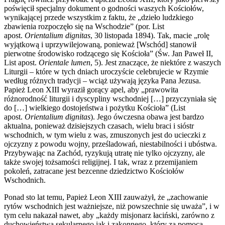
poświęcił specjalny dokument o godności waszych Kościołów,
wynikającej przede wszystkim z faktu, że „dzieło ludzkiego
zbawienia rozpoczęło się na Wschodzie” (por. List
apost.
Orientalium dignitas
, 30 listopada 1894). Tak, macie „rolę
wyjątkową i uprzywilejowaną, ponieważ [Wschód] stanowił
pierwotne środowisko rodzącego się Kościoła” (Św. Jan Paweł II,
List apost.
Orientale lumen
, 5). Jest znaczące, że niektóre z waszych
Liturgii – które w tych dniach uroczyście celebrujecie w Rzymie
według różnych tradycji – wciąż używają języka Pana Jezusa.
Papież Leon XIII wyraził gorący apel, aby „prawowita
różnorodność liturgii i dyscypliny wschodniej […] przyczyniała się
do […] wielkiego dostojeństwa i pożytku Kościoła” (List
apost.
Orientalium dignitas
). Jego ówczesna obawa jest bardzo
aktualna, ponieważ dzisiejszych czasach, wielu braci i sióstr
wschodnich, w tym wielu z was, zmuszonych jest do ucieczki z
ojczyzny z powodu wojny, prześladowań, niestabilności i ubóstwa.
Przybywając na Zachód, ryzykują utratę nie tylko ojczyzny, ale
także swojej tożsamości religijnej. I tak, wraz z przemijaniem
pokoleń, zatracane jest bezcenne dziedzictwo Kościołów
Wschodnich.
Ponad sto lat temu, Papież Leon XIII zauważył, że „zachowanie
rytów wschodnich jest ważniejsze, niż powszechnie się uważa”, i w
tym celu nakazał nawet, aby „każdy misjonarz łaciński, zarówno z
duchowieństwa sekularnego jak i zakonnego, który za pomocą