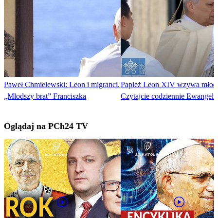
Paweł Chmielewski: Leon i migranci.
Papież Leon XIV wzywa młod
„Młodszy brat” Franciszka
Czytajcie codziennie Ewangeli
Oglądaj na PCh24 TV