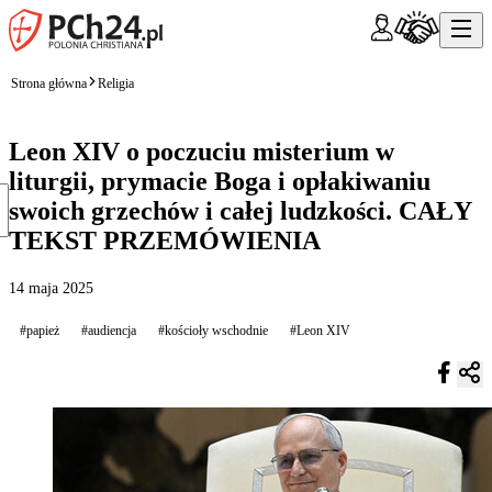
Strona główna
Religia
Leon XIV o poczuciu misterium w
liturgii, prymacie Boga i opłakiwaniu
swoich grzechów i całej ludzkości. CAŁY
TEKST PRZEMÓWIENIA
14 maja 2025
#papież
#audiencja
#kościoły wschodnie
#Leon XIV