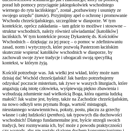
porad lub pomocy przyciągnie jakiegokolwiek wschodniego
wiernego do rytu łacińskiego”, został „pozbawiony i usunięty ze
swojego urzędu” (
tamże
). Przyjmijmy apel o ochronę i promowanie
Wschodu chrześcijańskiego, szczególnie w diasporze. W tym
kontekście, oprócz zakładania – tam gdzie to możliwe i stosowne –
struktur wschodnich, należy również uświadamiać [katolików]
łacińskich. W tym kontekście proszę Dykasterię ds. Kościołów
Wschodnich – dziękując za jej pracę – o pomoc w zdefiniowaniu
zasad, norm i wytycznych, które pozwolą Pasterzom łacińskim
skutecznie wspierać katolików wschodnich w diasporze, by
zachowali swoje żywe tradycje i ubogacali swoją specyfiką
kontekst, w którym żyją.
Kościół potrzebuje was. Jak wielki jest wkład, który może nam
dzisiaj dać Wschód chrześcijański! Jak bardzo potrzebujemy
odzyskać poczucie misterium, tak żywe w waszych liturgiach, które
angażują całą istotę człowieka, wyśpiewują piękno zbawienia i
wzbudzają zdumienie nad wielkością Boga, która ogarnia ludzką
małość! Jak ważne jest, byśmy, także na Zachodzie chrześcijańskim,
na nowo odkryli sens prymatu Boga, wartość mistagogii,
nieustannego wstawiennictwa, pokuty, postu, płaczu za grzechy
własne i całej ludzkości (
penthos
), tak typowych dla duchowości
wschodnich! Dlatego fundamentalne jest, byście strzegli swoich
tradycji, bez rozmywania ich, być może z powodu praktyczności
czy wygody, aby nie zostały skażone duchem konsumpcjonizmu i