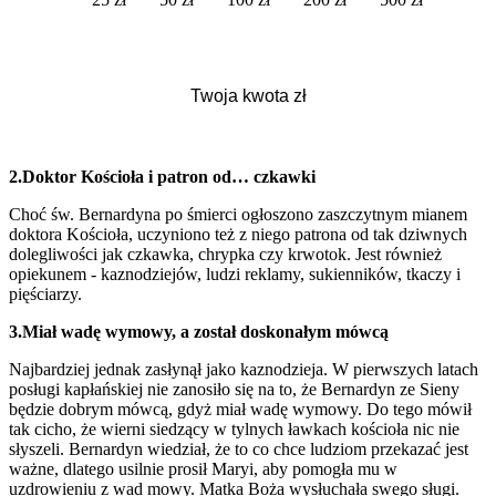
2.Doktor Kościoła i patron od… czkawki
Choć św. Bernardyna po śmierci ogłoszono zaszczytnym mianem
doktora Kościoła, uczyniono też z niego patrona od tak dziwnych
dolegliwości jak czkawka, chrypka czy krwotok. Jest również
opiekunem - kaznodziejów, ludzi reklamy, sukienników, tkaczy i
pięściarzy.
3.Miał wadę wymowy, a został doskonałym mówcą
Najbardziej jednak zasłynął jako kaznodzieja. W pierwszych latach
posługi kapłańskiej nie zanosiło się na to, że Bernardyn ze Sieny
będzie dobrym mówcą, gdyż miał wadę wymowy. Do tego mówił
tak cicho, że wierni siedzący w tylnych ławkach kościoła nic nie
słyszeli. Bernardyn wiedział, że to co chce ludziom przekazać jest
ważne, dlatego usilnie prosił Maryi, aby pomogła mu w
uzdrowieniu z wad mowy. Matka Boża wysłuchała swego sługi.