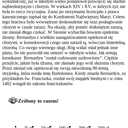
wykształcony, już w
młodym wieku postanowił poświęcić się służbie
najbiedniejszym i chorym. W wiekach XIV i XV, w których żył, nie
była to rzecz zwyczajna. Zaraz po otrzymaniu licencjatu z prawa
kanonicznego zapisał się do Konfraterni Najświętszej Maryi. Celem
tego bractwa było wewnętrzne doskonalenie się oraz posługiwanie
chorym w czasie zarazy. Na okazję, aby pomóc dotkniętym zarazą,
nie musiał długo czekać. W Siennie wybuchła bowiem epidemia
dżumy. Bernardyn z wielkim zaangażowaniem opiekował się
chorymi, w konsekwencji czego sam zaraził tą, wówczas śmiertelną,
chorobą. Co swego wiernego sługi, Bóg widać miał jednak inne
plany, bo nie pozwolił mu umrzeć w młodym wieku. Jak notują
kronikarze Bernardyn "został cudowanie uzdrowiony”. Ciężkie
przejście, jakim była dżuma, nie złamało jego woli służenia chorym.
Przez niemal rok opiekował się swoją niewidomą 90-letnią
stryjenką, która nosiła imię Bartolomea. Kiedy zmarła Bernardyn, za
przykładem św. Franciszka, rozdał swój majątek biednym i w roku
1402 wstąpił do zakonu franciszkanów.
Zróbmy to razem!
25 zł
50 zł
100 zł
200 zł
500 zł