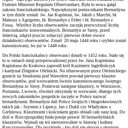
Fratrum Minorum Regularis Observantiae). Była to nowa gałąź
zakonu franciszkańskiego. Największymi pomocnikami Bernardyna
w tym dziele zostali św. Jan Kapistran, św. Jakub z Marchii, bł.
Mateusz z Agrigento, bł. Bernardyn z Feltre i bł. Bernardyn z
Fossa. Wkrótce liczba obserwantów zaczęła przewyższać liczbę
franciszkanów konwentualnych. Bernardyn ze Sieny, przed
śmiercią, zdążył jeszcze zobaczyć pierwsze dobre owoce
działalności obserwantów. Zmarł 20 maja 1444 roku i szybko został
kanonizowany, bo już w 1448 roku.
Do Polski franciszkańscy obserwanci dotarli w 1452 roku. Stało się
to w ramach misji przeprowadzonej przez św. Jana Kapistrana.
Kapistrana do Krakowa zaprosili król Kazimierz Jagiellończyk
i kardynał Zbigniew Oleśnicki. Na ofiarowanym przez Oleśnickiego
gruncie na Stradomiu pod Wawelem powstał pierwszy klasztor
obserwantów, pod wezwaniem świeżo kanonizowanego świętego
Bernardyna ze Sieny. Ponieważ następne klasztory, w Warszawie,
Poznaniu, Lwowie, również otrzymały to wezwanie, dlatego tych
nowych zakonników pospolicie zaczęto w Polsce nazwać
bernardynami. Bernardyni dali Polsce świętych i błogosławionych
takich jak - Szymon z Lipnicy, Jan z Dukli czy Władysław z
Gielniowa. Klasztorami i kościołami gęsto obsiali cały nasz kraj. Do
dziś w Rzeczpospolitej funkcjonuje prawie 30 bernardyńskich
klasztorów. Wpisali się też nierozerwalnie w historię i kulturę
Rzeczypospolitej. Dla przykładu - kto dziś nie słyszał o słynnym