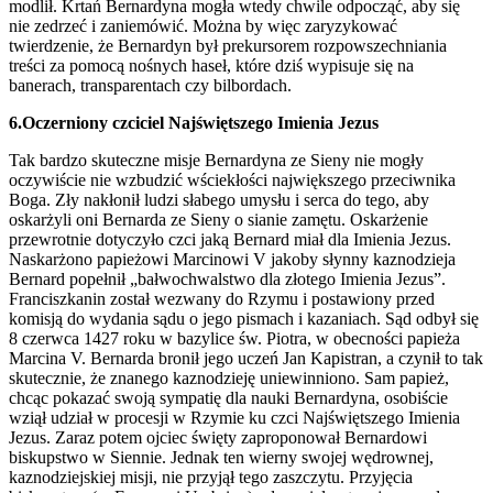
modlił. Krtań Bernardyna mogła wtedy chwile odpocząć, aby się
nie zedrzeć i zaniemówić. Można by więc zaryzykować
twierdzenie, że Bernardyn był prekursorem rozpowszechniania
treści za pomocą nośnych haseł, które dziś wypisuje się na
banerach, transparentach czy bilbordach.
6.Oczerniony czciciel Najświętszego Imienia Jezus
Tak bardzo skuteczne misje Bernardyna ze Sieny nie mogły
oczywiście nie wzbudzić wściekłości największego przeciwnika
Boga. Zły nakłonił ludzi słabego umysłu i serca do tego, aby
oskarżyli oni Bernarda ze Sieny o sianie zamętu. Oskarżenie
przewrotnie dotyczyło czci jaką Bernard miał dla Imienia Jezus.
Naskarżono papieżowi Marcinowi V jakoby słynny kaznodzieja
Bernard popełnił „bałwochwalstwo dla złotego Imienia Jezus”.
Franciszkanin został wezwany do Rzymu i postawiony przed
komisją do wydania sądu o jego pismach i kazaniach. Sąd odbył się
8 czerwca 1427 roku w bazylice św. Piotra, w obecności papieża
Marcina V. Bernarda bronił jego uczeń Jan Kapistran, a czynił to tak
skutecznie, że znanego kaznodzieję uniewinniono. Sam papież,
chcąc pokazać swoją sympatię dla nauki Bernardyna, osobiście
wziął udział w procesji w Rzymie ku czci Najświętszego Imienia
Jezus. Zaraz potem ojciec święty zaproponował Bernardowi
biskupstwo w Siennie. Jednak ten wierny swojej wędrownej,
kaznodziejskiej misji, nie przyjął tego zaszczytu. Przyjęcia