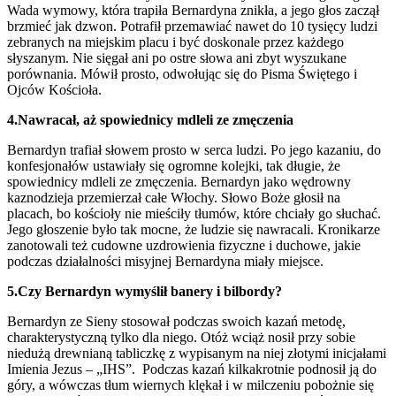
Wada wymowy, która trapiła Bernardyna znikła, a jego głos zaczął
brzmieć jak dzwon. Potrafił przemawiać nawet do 10 tysięcy ludzi
zebranych na miejskim placu i być doskonale przez każdego
słyszanym. Nie sięgał ani po ostre słowa ani zbyt wyszukane
porównania. Mówił prosto, odwołując się do Pisma Świętego i
Ojców Kościoła.
4.Nawracał, aż spowiednicy mdleli ze zmęczenia
Bernardyn trafiał słowem prosto w serca ludzi. Po jego kazaniu, do
konfesjonałów ustawiały się ogromne kolejki, tak długie, że
spowiednicy mdleli ze zmęczenia. Bernardyn jako wędrowny
kaznodzieja przemierzał całe Włochy. Słowo Boże głosił na
placach, bo kościoły nie mieściły tłumów, które chciały go słuchać.
Jego głoszenie było tak mocne, że ludzie się nawracali. Kronikarze
zanotowali też cudowne uzdrowienia fizyczne i duchowe, jakie
podczas działalności misyjnej Bernardyna miały miejsce.
5.Czy Bernardyn wymyślił banery i bilbordy?
Bernardyn ze Sieny stosował podczas swoich kazań metodę,
charakterystyczną tylko dla niego. Otóż wciąż nosił przy sobie
niedużą drewnianą tabliczkę z wypisanym na niej złotymi inicjałami
Imienia Jezus – „IHS”. Podczas kazań kilkakrotnie podnosił ją do
góry, a wówczas tłum wiernych klękał i w milczeniu pobożnie się