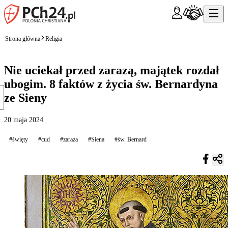
Strona główna
Religia
Nie uciekał przed zarazą, majątek rozdał
ubogim. 8 faktów z życia św. Bernardyna
ze Sieny
20 maja 2024
#święty
#cud
#zaraza
#Siena
#św. Bernard