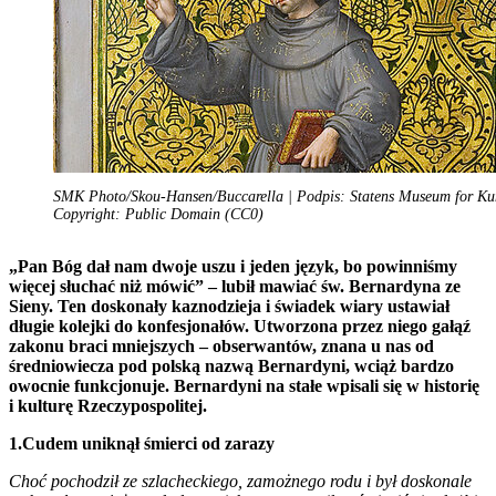
SMK Photo/Skou-Hansen/Buccarella | Podpis: Statens Museum for Ku
Copyright: Public Domain (CC0)
„Pan Bóg dał nam dwoje uszu i jeden język, bo powinniśmy
więcej słuchać niż mówić” – lubił mawiać św. Bernardyna ze
Sieny. Ten doskonały kaznodzieja i świadek wiary ustawiał
długie kolejki do konfesjonałów. Utworzona przez niego gałąź
zakonu braci mniejszych – obserwantów, znana u nas od
średniowiecza pod polską nazwą Bernardyni, wciąż bardzo
owocnie funkcjonuje. Bernardyni na stałe wpisali się w historię
i kulturę Rzeczypospolitej.
1.Cudem uniknął śmierci od zarazy
Choć pochodził ze szlacheckiego, zamożnego rodu i był doskonale