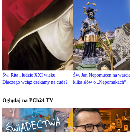
Św. Rita i ludzie XXI wieku.
Św. Jan Nepomucen na warcie, 
Dlaczego wciąż czekamy na cuda?
kilka słów o „Nepomukach”
Oglądaj na PCh24 TV