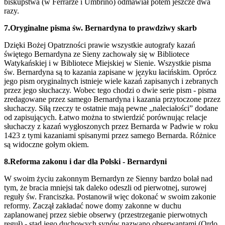
biskupstwa (w Ferrarze i Umbrino) odmawiał potem jeszcze dwa
razy.
7.Oryginalne pisma św. Bernardyna to prawdziwy skarb
Dzięki Bożej Opatrzności prawie wszystkie autografy kazań
świętego Bernardyna ze Sieny zachowały się w Bibliotece
Watykańskiej i w Bibliotece Miejskiej w Sienie. Wszystkie pisma
św. Bernardyna są to kazania zapisane w języku łacińskim. Oprócz
jego pism oryginalnych istnieje wiele kazań zapisanych i zebranych
przez jego słuchaczy. Wobec tego chodzi o dwie serie pism - pisma
zredagowane przez samego Bernardyna i kazania przytoczone przez
słuchaczy. Siłą rzeczy te ostatnie mają pewne „naleciałości” dodane
od zapisujących. Łatwo można to stwierdzić porównując relacje
słuchaczy z kazań wygłoszonych przez Bernarda w Padwie w roku
1423 z tymi kazaniami spisanymi przez samego Bernarda. Różnice
są widoczne gołym okiem.
8.Reforma zakonu i dar dla Polski - Bernardyni
W swoim życiu zakonnym Bernardyn ze Sienny bardzo bolał nad
tym, że bracia mniejsi tak daleko odeszli od pierwotnej, surowej
reguły św. Franciszka. Postanowił więc dokonać w swoim zakonie
reformy. Zaczął zakładać nowe domy zakonne w duchu
zaplanowanej przez siebie obserwy (przestrzeganie pierwotnych
reguł) - stąd jego duchowych synów nazwano obserwantami (Ordo