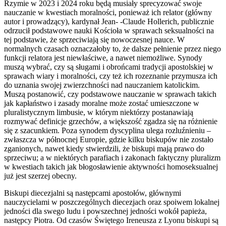
Rzymie w 2023 i 2024 roku będą musiały sprecyzować swoje
nauczanie w kwestiach moralności, ponieważ ich relator (główny
autor i prowadzący), kardynał Jean- -Claude Hollerich, publicznie
odrzucił podstawowe nauki Kościoła w sprawach seksualności na
tej podstawie, że sprzeciwiają się nowoczesnej nauce. W
normalnych czasach oznaczałoby to, że dalsze pełnienie przez niego
funkcji relatora jest niewłaściwe, a nawet niemożliwe. Synody
muszą wybrać, czy są sługami i obrońcami tradycji apostolskiej w
sprawach wiary i moralności, czy też ich rozeznanie przymusza ich
do uznania swojej zwierzchności nad nauczaniem katolickim.
Muszą postanowić, czy podstawowe nauczanie w sprawach takich
jak kapłaństwo i zasady moralne może zostać umieszczone w
pluralistycznym limbusie, w którym niektórzy postanawiają
rozmywać definicje grzechów, a większość zgadza się na różnienie
się z szacunkiem. Poza synodem dyscyplina ulega rozluźnieniu –
zwłaszcza w północnej Europie, gdzie kilku biskupów nie zostało
zganionych, nawet kiedy stwierdzili, że biskupi mają prawo do
sprzeciwu; a w niektórych parafiach i zakonach faktyczny pluralizm
w kwestiach takich jak błogosławienie aktywności homoseksualnej
już jest szerzej obecny.
Biskupi diecezjalni są następcami apostołów, głównymi
nauczycielami w poszczególnych diecezjach oraz spoiwem lokalnej
jedności dla swego ludu i powszechnej jedności wokół papieża,
następcy Piotra. Od czasów Świętego Ireneusza z Lyonu biskupi są