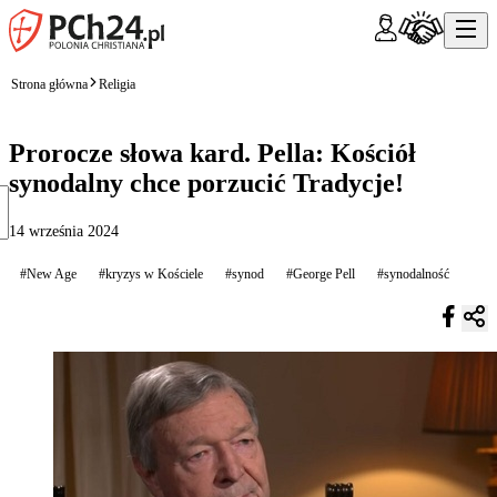
Strona główna
Religia
Prorocze słowa kard. Pella: Kościół
synodalny chce porzucić Tradycje!
14 września 2024
#New Age
#kryzys w Kościele
#synod
#George Pell
#synodalność