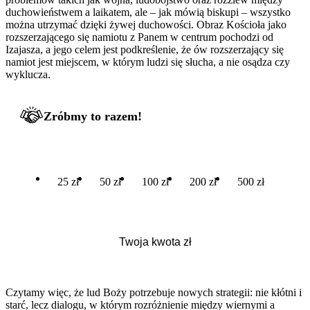
duchowieństwem a laikatem, ale – jak mówią biskupi – wszystko
można utrzymać dzięki żywej duchowości. Obraz Kościoła jako
rozszerzającego się namiotu z Panem w centrum pochodzi od
Izajasza, a jego celem jest podkreślenie, że ów rozszerzający się
namiot jest miejscem, w którym ludzi się słucha, a nie osądza czy
wyklucza.
Zróbmy to razem!
25 zł
50 zł
100 zł
200 zł
500 zł
Czytamy więc, że lud Boży potrzebuje nowych strategii: nie kłótni i
starć, lecz dialogu, w którym rozróżnienie między wiernymi a