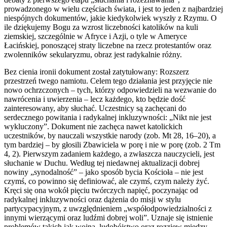
prowadzonego w wielu częściach świata, i jest to jeden z najbardziej
niespójnych dokumentów, jakie kiedykolwiek wyszły z Rzymu. O
ile dziękujemy Bogu za wzrost liczebności katolików na kuli
ziemskiej, szczególnie w Afryce i Azji, o tyle w Ameryce
Łacińskiej, ponoszącej straty liczebne na rzecz protestantów oraz
zwolenników sekularyzmu, obraz jest radykalnie różny.
Bez cienia ironii dokument został zatytułowany: Rozszerz
przestrzeń twego namiotu. Celem tego działania jest przyjęcie nie
nowo ochrzczonych – tych, którzy odpowiedzieli na wezwanie do
nawrócenia i uwierzenia – lecz każdego, kto będzie dość
zainteresowany, aby słuchać. Uczestnicy są zachęcani do
serdecznego powitania i radykalnej inkluzywności: „Nikt nie jest
wykluczony”. Dokument nie zachęca nawet katolickich
uczestników, by nauczali wszystkie narody (zob. Mt 28, 16–20), a
tym bardziej – by głosili Zbawiciela w porę i nie w porę (zob. 2 Tm
4, 2). Pierwszym zadaniem każdego, a zwłaszcza nauczycieli, jest
słuchanie w Duchu. Według tej niedawnej aktualizacji dobrej
nowiny „synodalność” – jako sposób bycia Kościoła – nie jest
czymś, co powinno się definiować, ale czymś, czym należy żyć.
Kręci się ona wokół pięciu twórczych napięć, poczynając od
radykalnej inkluzywności oraz dążenia do misji w stylu
partycypacyjnym, z uwzględnieniem „współodpowiedzialności z
innymi wierzącymi oraz ludźmi dobrej woli”. Uznaje się istnienie
problemów takich jak wojna, ludobójstwo oraz rozziew między