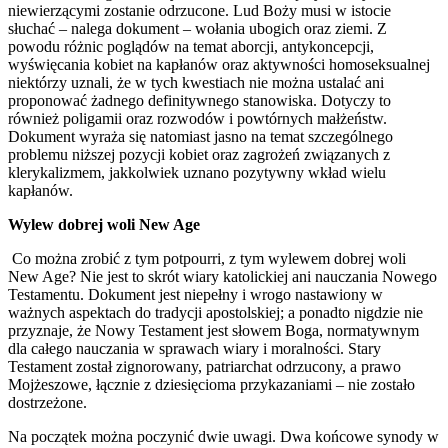
niewierzącymi zostanie odrzucone. Lud Boży musi w istocie
słuchać – nalega dokument – wołania ubogich oraz ziemi. Z
powodu różnic poglądów na temat aborcji, antykoncepcji,
wyświęcania kobiet na kapłanów oraz aktywności homoseksualnej
niektórzy uznali, że w tych kwestiach nie można ustalać ani
proponować żadnego definitywnego stanowiska. Dotyczy to
również poligamii oraz rozwodów i powtórnych małżeństw.
Dokument wyraża się natomiast jasno na temat szczególnego
problemu niższej pozycji kobiet oraz zagrożeń związanych z
klerykalizmem, jakkolwiek uznano pozytywny wkład wielu
kapłanów.
Wylew dobrej woli New Age
Co można zrobić z tym potpourri, z tym wylewem dobrej woli
New Age? Nie jest to skrót wiary katolickiej ani nauczania Nowego
Testamentu. Dokument jest niepełny i wrogo nastawiony w
ważnych aspektach do tradycji apostolskiej; a ponadto nigdzie nie
przyznaje, że Nowy Testament jest słowem Boga, normatywnym
dla całego nauczania w sprawach wiary i moralności. Stary
Testament został zignorowany, patriarchat odrzucony, a prawo
Mojżeszowe, łącznie z dziesięcioma przykazaniami – nie zostało
dostrzeżone.
Na początek można poczynić dwie uwagi. Dwa końcowe synody w