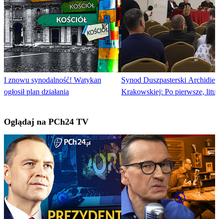
I znowu synodalność! Watykan
Synod Duszpasterski Archidiec
ogłosił plan działania
Krakowskiej: Po pierwsze, litur
Oglądaj na PCh24 TV