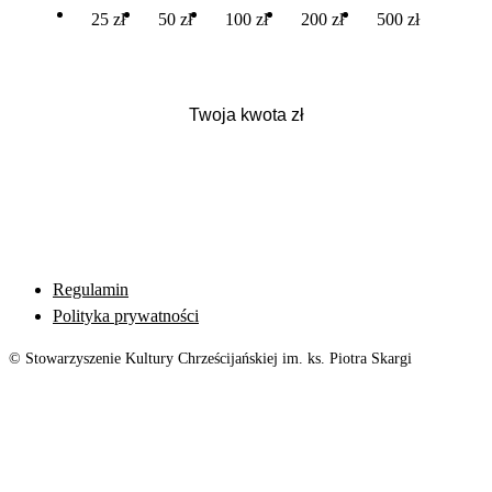
25 zł
50 zł
100 zł
200 zł
500 zł
Regulamin
Polityka prywatności
© Stowarzyszenie Kultury Chrześcijańskiej im. ks. Piotra Skargi