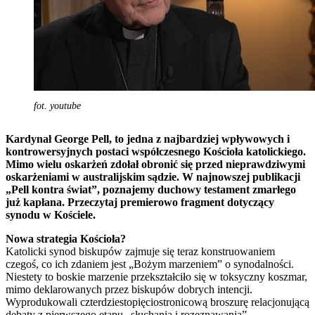
fot. youtube
Kardynał George Pell, to jedna z najbardziej wpływowych i
kontrowersyjnych postaci współczesnego Kościoła katolickiego.
Mimo wielu oskarżeń zdołał obronić się przed nieprawdziwymi
oskarżeniami w australijskim sądzie. W najnowszej publikacji
„Pell kontra świat”, poznajemy duchowy testament zmarłego
już kapłana. Przeczytaj premierowo fragment dotyczący
synodu w Kościele.
Nowa strategia Kościoła?
Katolicki synod biskupów zajmuje się teraz konstruowaniem
czegoś, co ich zdaniem jest „Bożym marzeniem” o synodalności.
Niestety to boskie marzenie przekształciło się w toksyczny koszmar,
mimo deklarowanych przez biskupów dobrych intencji.
Wyprodukowali czterdziestopięciostronicową broszurę relacjonującą
debaty z pierwszego etapu „słuchania i rozeznawania”,