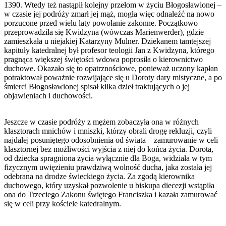
1390. Wtedy też nastąpił kolejny przełom w życiu Błogosławionej –
w czasie jej podróży zmarł jej mąż, mogła więc odnaleźć na nowo
porzucone przed wielu laty powołanie zakonne. Początkowo
przeprowadziła się Kwidzyna (wówczas Marienwerder), gdzie
zamieszkała u niejakiej Katarzyny Mulner. Dziekanem tamtejszej
kapituły katedralnej był profesor teologii Jan z Kwidzyna, którego
pragnąca większej świętości wdowa poprosiła o kierownictwo
duchowe. Okazało się to opatrznościowe, ponieważ uczony kapłan
potraktował poważnie rozwijające się u Doroty dary mistyczne, a po
śmierci Błogosławionej spisał kilka dzieł traktujących o jej
objawieniach i duchowości.
Jeszcze w czasie podróży z mężem zobaczyła ona w różnych
klasztorach mnichów i mniszki, którzy obrali drogę rekluzji, czyli
najdalej posuniętego odosobnienia od świata – zamurowanie w celi
klasztornej bez możliwości wyjścia z niej do końca życia. Dorota,
od dziecka spragniona życia wyłącznie dla Boga, widziała w tym
fizycznym uwięzieniu prawdziwą wolność ducha, jaka została jej
odebrana na drodze świeckiego życia. Za zgodą kierownika
duchowego, który uzyskał pozwolenie u biskupa diecezji wstąpiła
ona do Trzeciego Zakonu świętego Franciszka i kazała zamurować
się w celi przy kościele katedralnym.