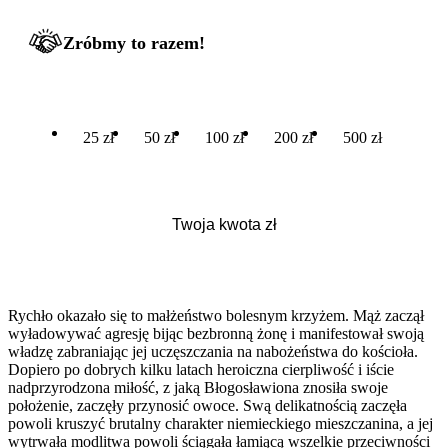
Zróbmy to razem!
25 zł
50 zł
100 zł
200 zł
500 zł
Rychło okazało się to małżeństwo bolesnym krzyżem. Mąż zaczął
wyładowywać agresję bijąc bezbronną żonę i manifestował swoją
władzę zabraniając jej uczęszczania na nabożeństwa do kościoła.
Dopiero po dobrych kilku latach heroiczna cierpliwość i iście
nadprzyrodzona miłość, z jaką Błogosławiona znosiła swoje
położenie, zaczęły przynosić owoce. Swą delikatnością zaczęła
powoli kruszyć brutalny charakter niemieckiego mieszczanina, a jej
wytrwała modlitwa powoli ściągała łamiącą wszelkie przeciwności