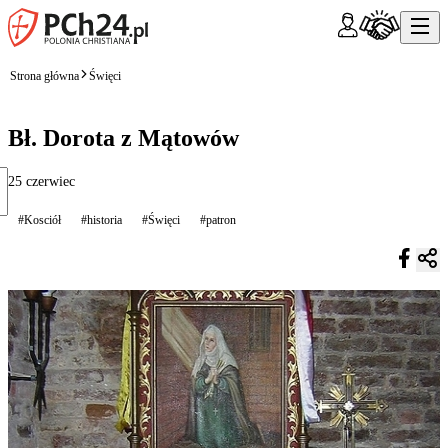
Strona główna
Święci
Bł. Dorota z Mątowów
25 czerwiec
#Kosciół
#historia
#Święci
#patron