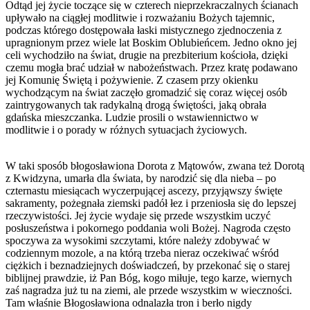
Odtąd jej życie toczące się w czterech nieprzekraczalnych ścianach
upływało na ciągłej modlitwie i rozważaniu Bożych tajemnic,
podczas którego dostępowała łaski mistycznego zjednoczenia z
upragnionym przez wiele lat Boskim Oblubieńcem. Jedno okno jej
celi wychodziło na świat, drugie na prezbiterium kościoła, dzięki
czemu mogła brać udział w nabożeństwach. Przez kratę podawano
jej Komunię Świętą i pożywienie. Z czasem przy okienku
wychodzącym na świat zaczęło gromadzić się coraz więcej osób
zaintrygowanych tak radykalną drogą świętości, jaką obrała
gdańska mieszczanka. Ludzie prosili o wstawiennictwo w
modlitwie i o porady w różnych sytuacjach życiowych.
W taki sposób błogosławiona Dorota z Mątowów, zwana też Dorotą
z Kwidzyna, umarła dla świata, by narodzić się dla nieba – po
czternastu miesiącach wyczerpującej ascezy, przyjąwszy święte
sakramenty, pożegnała ziemski padół łez i przeniosła się do lepszej
rzeczywistości. Jej życie wydaje się przede wszystkim uczyć
posłuszeństwa i pokornego poddania woli Bożej. Nagroda często
spoczywa za wysokimi szczytami, które należy zdobywać w
codziennym mozole, a na którą trzeba nieraz oczekiwać wśród
ciężkich i beznadziejnych doświadczeń, by przekonać się o starej
biblijnej prawdzie, iż Pan Bóg, kogo miłuje, tego karze, wiernych
zaś nagradza już tu na ziemi, ale przede wszystkim w wieczności.
Tam właśnie Błogosławiona odnalazła tron i berło nigdy