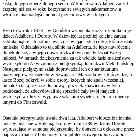
łaskę do jego znieczulonego serca. W końcu sam Adalbert zaczął
częściej niż raz w roku korzystać ze świętych sakramentów, a
wkrótce miał nadejść moment przełomowy w ich życiu…
Było to w roku 1373 – w Gdańsku wybuchła zaraza i zabrała troje
dzieci Adalberta i Doroty. W dziewięć lat później kolejna zaraza
zabrała piątkę ich potomstwa, zostawiając jedną córkę, która została
mniszką. Oddziałało to tak silnie na Adalberta, że jego nawrócenie
dopełniło się, a w jego duszy rozkwitł wspaniały kwiat Bożej
miłości. W ramach dziękczynienia za tak wielkie łaski małżeństwo
wyruszyło do Akwizgranu z pielgrzymką do relikwii Męki Pańskiej.
Następnie pielgrzymi szlak doprowadził ich do sanktuarium
maryjnego w Einsiedeln w Szwajcarii. Małżonkowie, którzy dzięki
łasce Bożej odkryli w sobie osoby, których nie znali wcześniej,
odnaleźli taką rozkosz duchową i pożytek zbawienny w tych
podróżach, że zdecydowali się sprzedać cały swój majątek i
wyruszyć w dłuższą wyprawę szlakami świętości. Dotarli między
innymi do Finsterwald.
Ostatnia peregrynacja trwała dwa lata. Adalbert widocznie nie miał
już siły udać się w kolejną, skoro w roku 1389 widzimy Dorotę
wyruszającą w samotną pielgrzymkę, by dotrzeć na ogłoszone przez
papieża Urbana VI obchody roku jubileuszowego
anno Domini