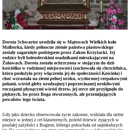
Dorota Schwartze urodziła się w Mątowach Wielkich koło
Malborka, kiedy północne ziemie państwa piastowskiego
zostały zagarnięte podstępem przez Zakon Krzyżacki. Jej
rodzice byli holenderskimi osadnikami mieszkającymi na
Żuławach. Dorota została ochrzczona w stojącym do dziś
kościółku w rodzinnej miejscowości (zachowała się chrzcielnica,
która posłużyła przy włączeniu jej do społeczności Kościoła) i
choć wzrastała na ziemi pełnej uroku, wyzłoconej rzepakowymi
polami, wśród gleby urodzajnej i poprzecinanej urokliwymi
ruczajami płynącymi wśród drzew, jej serce nie przylgnęło do
pięknych, bo przez Boga stworzonych, ale przemijających
powabów tego świata.
Gdy jako dziecko obserwowała życie zakonne, widziała dla siebie
miejsce w jednej z cel klasztornych, pośród dziewic żyjących w
poufałej zażyłości z Bogiem, którego pokochała od najmłodszych