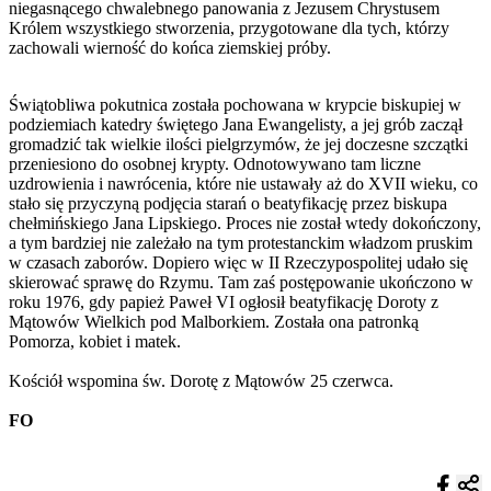
niegasnącego chwalebnego panowania z Jezusem Chrystusem
Królem wszystkiego stworzenia, przygotowane dla tych, którzy
zachowali wierność do końca ziemskiej próby.
Świątobliwa pokutnica została pochowana w krypcie biskupiej w
podziemiach katedry świętego Jana Ewangelisty, a jej grób zaczął
gromadzić tak wielkie ilości pielgrzymów, że jej doczesne szczątki
przeniesiono do osobnej krypty. Odnotowywano tam liczne
uzdrowienia i nawrócenia, które nie ustawały aż do XVII wieku, co
stało się przyczyną podjęcia starań o beatyfikację przez biskupa
chełmińskiego Jana Lipskiego. Proces nie został wtedy dokończony,
a tym bardziej nie zależało na tym protestanckim władzom pruskim
w czasach zaborów. Dopiero więc w II Rzeczypospolitej udało się
skierować sprawę do Rzymu. Tam zaś postępowanie ukończono w
roku 1976, gdy papież Paweł VI ogłosił beatyfikację Doroty z
Mątowów Wielkich pod Malborkiem. Została ona patronką
Pomorza, kobiet i matek.
Kościół wspomina św. Dorotę z Mątowów 25 czerwca.
FO