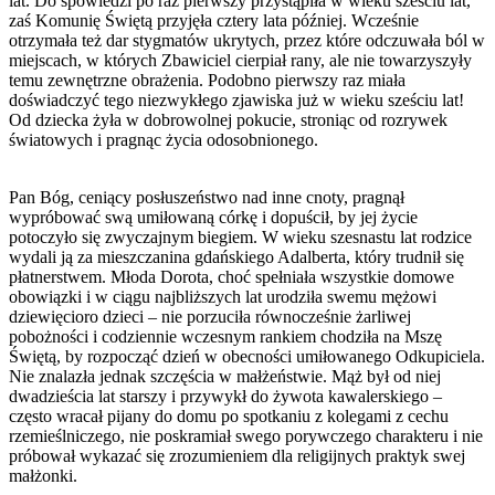
lat. Do spowiedzi po raz pierwszy przystąpiła w wieku sześciu lat,
zaś Komunię Świętą przyjęła cztery lata później. Wcześnie
otrzymała też dar stygmatów ukrytych, przez które odczuwała ból w
miejscach, w których Zbawiciel cierpiał rany, ale nie towarzyszyły
temu zewnętrzne obrażenia. Podobno pierwszy raz miała
doświadczyć tego niezwykłego zjawiska już w wieku sześciu lat!
Od dziecka żyła w dobrowolnej pokucie, stroniąc od rozrywek
światowych i pragnąc życia odosobnionego.
Pan Bóg, ceniący posłuszeństwo nad inne cnoty, pragnął
wypróbować swą umiłowaną córkę i dopuścił, by jej życie
potoczyło się zwyczajnym biegiem. W wieku szesnastu lat rodzice
wydali ją za mieszczanina gdańskiego Adalberta, który trudnił się
płatnerstwem. Młoda Dorota, choć spełniała wszystkie domowe
obowiązki i w ciągu najbliższych lat urodziła swemu mężowi
dziewięcioro dzieci – nie porzuciła równocześnie żarliwej
pobożności i codziennie wczesnym rankiem chodziła na Mszę
Świętą, by rozpocząć dzień w obecności umiłowanego Odkupiciela.
Nie znalazła jednak szczęścia w małżeństwie. Mąż był od niej
dwadzieścia lat starszy i przywykł do żywota kawalerskiego –
często wracał pijany do domu po spotkaniu z kolegami z cechu
rzemieślniczego, nie poskramiał swego porywczego charakteru i nie
próbował wykazać się zrozumieniem dla religijnych praktyk swej
małżonki.