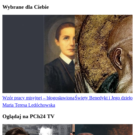
Wybrane dla Ciebie
Wzór pracy misyjnej – błogosławiona
Święty Benedykt i Jego dzieło
Maria Teresa Ledóchowska
Oglądaj na PCh24 TV