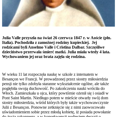
Julia Valle przyszła na świat 26 czerwca 1847 r. w Aoście (płn.
Italia). Pochodziła z zamożnej rodziny kupieckiej. Jej
rodzicami byli Anselmo Valle i Cristina Dalbar. Szczęśliwe
dzieciństwo przerwała śmierć matki. Julia miała wtedy 4 lata.
Wychowaniem jej oraz brata zajęła się rodzina.
W wieku 11 lat rozpoczęła naukę w szkole z internatem w
Besançon we Francji. W prowadzonej przez siostry miłosierdzia
pensji nie tylko zdobyła staranne wykształcenie ogólne, ale także
pogłębiła swoją duchowość. Po zakończeniu nauki wróciła do
Włoch. Zamieszkała u ojca, który powtórnie ożenił się i osiadł w
Pont Saint Martin. Niedługo potem w mieście otwarły swój dom
siostry miłosierdzia, wśród których były także wychowawczynie
Julii z Besançon. Ponowne zetknięcie się z nimi zaowocowało
uświadomieniem sobie przez młodą kobietę, iż posiada powołanie
do życia zakonnego, a w konsekwencji podjęciem decyzji o