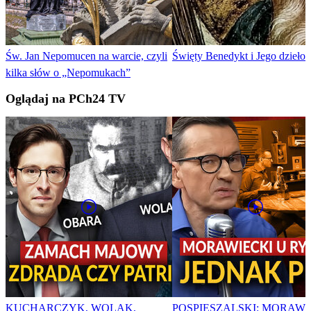
Św. Jan Nepomucen na warcie, czyli
Święty Benedykt i Jego dzieło
kilka słów o „Nepomukach”
Oglądaj na PCh24 TV
KUCHARCZYK, WOLAK,
POSPIESZALSKI: MORAWI