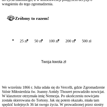
wstąpieniu do tego zgromadzenia.
Zróbmy to razem!
25 zł
50 zł
100 zł
200 zł
500 zł
We wrześniu 1866 r. Julia udała się do Vercelli, gdzie Zgromadzenie
Sióstr Miłosierdzia św. Joanny Antidy Thouret prowadziło nowicjat.
W klasztorze otrzymała imię Nemezja. Po ukończeniu nowicjatu
została skierowana do Tortony. Jak się potem okazało, miała tam
spędzić kolejnych 36 lat swego życia. W prowadzonej przez siostry