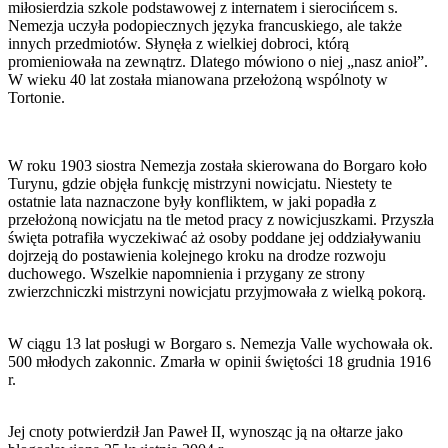
miłosierdzia szkole podstawowej z internatem i sierocińcem s.
Nemezja uczyła podopiecznych języka francuskiego, ale także
innych przedmiotów. Słynęła z wielkiej dobroci, którą
promieniowała na zewnątrz. Dlatego mówiono o niej „nasz anioł”.
W wieku 40 lat została mianowana przełożoną wspólnoty w
Tortonie.
W roku 1903 siostra Nemezja została skierowana do Borgaro koło
Turynu, gdzie objęła funkcję mistrzyni nowicjatu. Niestety te
ostatnie lata naznaczone były konfliktem, w jaki popadła z
przełożoną nowicjatu na tle metod pracy z nowicjuszkami. Przyszła
święta potrafiła wyczekiwać aż osoby poddane jej oddziaływaniu
dojrzeją do postawienia kolejnego kroku na drodze rozwoju
duchowego. Wszelkie napomnienia i przygany ze strony
zwierzchniczki mistrzyni nowicjatu przyjmowała z wielką pokorą.
W ciągu 13 lat posługi w Borgaro s. Nemezja Valle wychowała ok.
500 młodych zakonnic. Zmarła w opinii świętości 18 grudnia 1916
r.
Jej cnoty potwierdził Jan Paweł II, wynosząc ją na ołtarze jako