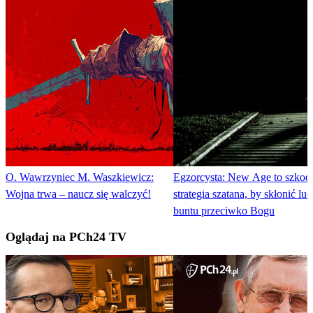
O. Wawrzyniec M. Waszkiewicz:
Egzorcysta: New Age to szkod
Wojna trwa – naucz się walczyć!
strategia szatana, by skłonić lud
buntu przeciwko Bogu
Oglądaj na PCh24 TV