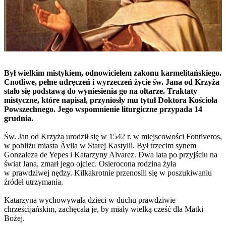
Był wielkim mistykiem, odnowicielem zakonu karmelitańskiego.
Cnotliwe, pełne udręczeń i wyrzeczeń życie św. Jana od Krzyża
stało się podstawą do wyniesienia go na ołtarze. Traktaty
mistyczne, które napisał, przyniosły mu tytuł Doktora Kościoła
Powszechnego. Jego wspomnienie liturgiczne przypada 14
grudnia.
Św. Jan od Krzyża urodził się w 1542 r. w miejscowości Fontiveros,
w pobliżu miasta Ávila w Starej Kastylii. Był trzecim synem
Gonzaleza de Yepes i Katarzyny Alvarez. Dwa lata po przyjściu na
świat Jana, zmarł jego ojciec. Osierocona rodzina żyła
w prawdziwej nędzy. Kilkakrotnie przenosili się w poszukiwaniu
źródeł utrzymania.
Katarzyna wychowywała dzieci w duchu prawdziwie
chrześcijańskim, zachęcała je, by miały wielką cześć dla Matki
Bożej.