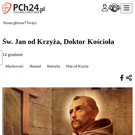
Strona główna
Święci
Św. Jan od Krzyża, Doktor Kościoła
14 grudzień
#duchowość
#karmel
#mistyka
#Jan od Krzyża