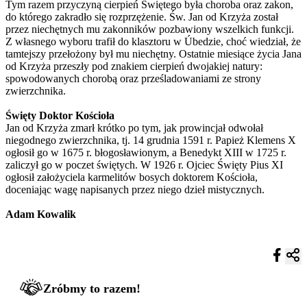
Tym razem przyczyną cierpień Świętego była choroba oraz zakon,
do którego zakradło się rozprzężenie. Św. Jan od Krzyża został
przez niechętnych mu zakonników pozbawiony wszelkich funkcji.
Z własnego wyboru trafił do klasztoru w Úbedzie, choć wiedział, że
tamtejszy przełożony był mu niechętny. Ostatnie miesiące życia Jana
od Krzyża przeszły pod znakiem cierpień dwojakiej natury:
spowodowanych chorobą oraz prześladowaniami ze strony
zwierzchnika.
Święty Doktor Kościoła
Jan od Krzyża zmarł krótko po tym, jak prowincjał odwołał
niegodnego zwierzchnika, tj. 14 grudnia 1591 r. Papież Klemens X
ogłosił go w 1675 r. błogosławionym, a Benedykt XIII w 1725 r.
zaliczył go w poczet świętych. W 1926 r. Ojciec Święty Pius XI
ogłosił założyciela karmelitów bosych doktorem Kościoła,
doceniając wagę napisanych przez niego dzieł mistycznych.
Adam Kowalik
Zróbmy to razem!