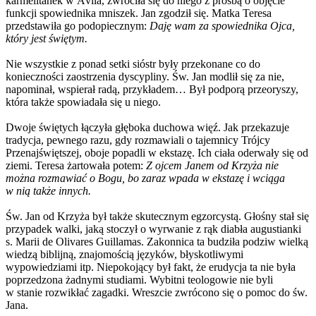
karmelitanek w Ávila, zwróciła się do niego z prośbą o objęcie
funkcji spowiednika mniszek. Jan zgodził się. Matka Teresa
przedstawiła go podopiecznym:
Daję wam za spowiednika Ojca,
który jest świętym.
Nie wszystkie z ponad setki sióstr były przekonane co do
konieczności zaostrzenia dyscypliny. Św. Jan modlił się za nie,
napominał, wspierał radą, przykładem… Był podporą przeoryszy,
która także spowiadała się u niego.
Dwoje świętych łączyła głęboka duchowa więź. Jak przekazuje
tradycja, pewnego razu, gdy rozmawiali o tajemnicy Trójcy
Przenajświętszej, oboje popadli w ekstazę. Ich ciała oderwały się od
ziemi. Teresa żartowała potem:
Z ojcem Janem od Krzyża nie
można rozmawiać o Bogu, bo zaraz wpada w ekstazę i wciąga
w nią także innych.
Św. Jan od Krzyża był także skutecznym egzorcystą. Głośny stał się
przypadek walki, jaką stoczył o wyrwanie z rąk diabła augustianki
s. Marii de Olivares Guillamas. Zakonnica ta budziła podziw wielką
wiedzą biblijną, znajomością języków, błyskotliwymi
wypowiedziami itp. Niepokojący był fakt, że erudycja ta nie była
poprzedzona żadnymi studiami. Wybitni teologowie nie byli
w stanie rozwikłać zagadki. Wreszcie zwrócono się o pomoc do św.
Jana.