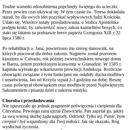
Trudne warunki odosobnienia popchnęły świętego do ucieczki.
Przez pewien czas ukrywał się. W tym czasie św. Teresa dokładała
starań, by dla swych idei pozyskać wpływowych ludzi Kościoła.
Udało się. Wkrótce ustały prześladowania, a Stolica Apostolska
podjęła kroki, by zatwierdzić nowy zakon karmelitów bosych, co
stało się faktem na podstawie breve papieża Grzegorza XIII z 22
lipca 1580 r.
Po rehabilitacji o. Jana, powierzono mu szereg stanowisk, na
których pracował dla dobra zakonu. Najpierw został przeorem
klasztoru w Calvario, rok później zwierzchnikiem nowego domu
w Baeza, potem przełożonym konwentu w Granadzie. W 1585 r.
kapituła wybrała go wikariuszem prowincji Andaluzja. Rozliczne
obowiązki związane z tymi funkcjami nie osłabiły ducha modlitwy
i umartwienia, Jan od Krzyża sypiał 2-3 godziny na dobę. Resztę
czasu poświęcał obowiązkom oraz modlitwie przed Najświętszym
Sakramentem i pisaniu dzieł z zakresu mistyki.
Choroba i prześladowania
Nie opuszczało go jednak pragnienie poświęcenia i cierpienia dla
Chrystusa. Pewnego razu ujrzał Zbawiciela. Pan zapytał go, jakiej
za swą wierną służbę żąda nagrody. Odrzekł:
Tylko tej, Panie, bym
cierpiał i był wzgardzony dla Twej miłości
. Jak się okazało, Bóg
wysłuchał życzenia.