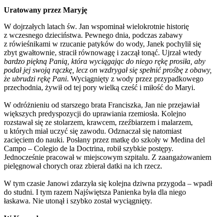
Uratowany przez Maryję
W dojrzałych latach św. Jan wspominał wielokrotnie historię
z wczesnego dzieciństwa. Pewnego dnia, podczas zabawy
z rówieśnikami w rzucanie patyków do wody, Janek pochylił się
zbyt gwałtownie, stracił równowagę i zaczął tonąć. Ujrzał wtedy
bardzo piękną Panią, która wyciągając do niego rękę prosiła, aby
podał jej swoją rączkę, lecz on wzdrygał się spełnić prośbę z obawy,
że ubrudzi rękę Pani
. Wyciągnięty z wody przez przypadkowego
przechodnia, żywił od tej pory wielką cześć i miłość do Maryi.
W odróżnieniu od starszego brata Franciszka, Jan nie przejawiał
większych predyspozycji do uprawiania rzemiosła. Kolejno
rozstawał się ze stolarzem, krawcem, rzeźbiarzem i malarzem,
u których miał uczyć się zawodu. Odznaczał się natomiast
zacięciem do nauki. Posłany przez matkę do szkoły w Medina del
Campo – Colegio de la Doctrina, robił szybkie postępy.
Jednocześnie pracował w miejscowym szpitalu. Z zaangażowaniem
pielęgnował chorych oraz zbierał datki na ich rzecz.
W tym czasie Janowi zdarzyła się kolejna dziwna przygoda – wpadł
do studni. I tym razem Najświętsza Panienka była dla niego
łaskawa. Nie utonął i szybko został wyciągnięty.