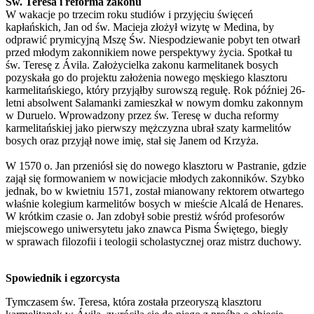
Św. Teresa i reforma zakonu
W wakacje po trzecim roku studiów i przyjęciu święceń
kapłańskich, Jan od św. Macieja złożył wizytę w Medina, by
odprawić prymicyjną Mszę Św. Niespodziewanie pobyt ten otwarł
przed młodym zakonnikiem nowe perspektywy życia. Spotkał tu
św. Teresę z Ávila. Założycielka zakonu karmelitanek bosych
pozyskała go do projektu założenia nowego męskiego klasztoru
karmelitańskiego, który przyjąłby surowszą regułę. Rok później 26-
letni absolwent Salamanki zamieszkał w nowym domku zakonnym
w Duruelo. Wprowadzony przez św. Teresę w ducha reformy
karmelitańskiej jako pierwszy mężczyzna ubrał szaty karmelitów
bosych oraz przyjął nowe imię, stał się Janem od Krzyża.
W 1570 o. Jan przeniósł się do nowego klasztoru w Pastranie, gdzie
zajął się formowaniem w nowicjacie młodych zakonników. Szybko
jednak, bo w kwietniu 1571, został mianowany rektorem otwartego
właśnie kolegium karmelitów bosych w mieście Alcalá de Henares.
W krótkim czasie o. Jan zdobył sobie prestiż wśród profesorów
miejscowego uniwersytetu jako znawca Pisma Świętego, biegły
w sprawach filozofii i teologii scholastycznej oraz mistrz duchowy.
Spowiednik i egzorcysta
Tymczasem św. Teresa, która została przeoryszą klasztoru