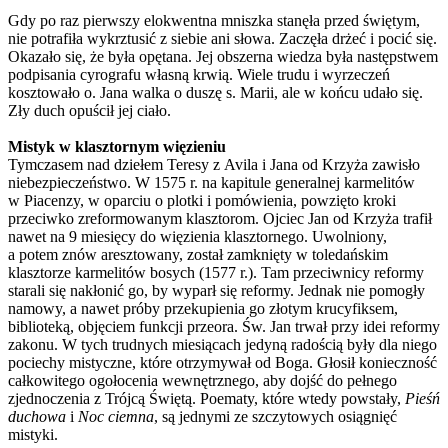
Gdy po raz pierwszy elokwentna mniszka stanęła przed świętym,
nie potrafiła wykrztusić z siebie ani słowa. Zaczęła drżeć i pocić się.
Okazało się, że była opętana. Jej obszerna wiedza była następstwem
podpisania cyrografu własną krwią. Wiele trudu i wyrzeczeń
kosztowało o. Jana walka o duszę s. Marii, ale w końcu udało się.
Zły duch opuścił jej ciało.
Mistyk w klasztornym więzieniu
Tymczasem nad dziełem Teresy z Avila i Jana od Krzyża zawisło
niebezpieczeństwo. W 1575 r. na kapitule generalnej karmelitów
w Piacenzy, w oparciu o plotki i pomówienia, powzięto kroki
przeciwko zreformowanym klasztorom. Ojciec Jan od Krzyża trafił
nawet na 9 miesięcy do więzienia klasztornego. Uwolniony,
a potem znów aresztowany, został zamknięty w toledańskim
klasztorze karmelitów bosych (1577 r.). Tam przeciwnicy reformy
starali się nakłonić go, by wyparł się reformy. Jednak nie pomogły
namowy, a nawet próby przekupienia go złotym krucyfiksem,
biblioteką, objęciem funkcji przeora. Św. Jan trwał przy idei reformy
zakonu. W tych trudnych miesiącach jedyną radością były dla niego
pociechy mistyczne, które otrzymywał od Boga. Głosił konieczność
całkowitego ogołocenia wewnętrznego, aby dojść do pełnego
zjednoczenia z Trójcą Świętą. Poematy, które wtedy powstały,
Pieśń
duchowa
i
Noc ciemna
, są jednymi ze szczytowych osiągnięć
mistyki.