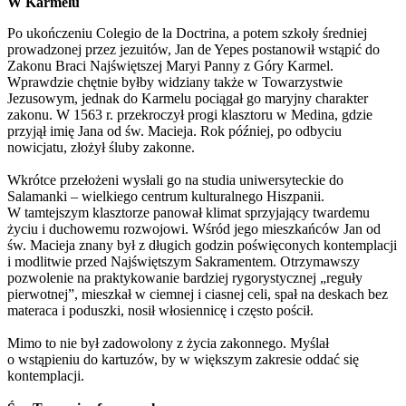
W Karmelu
Po ukończeniu Colegio de la Doctrina, a potem szkoły średniej
prowadzonej przez jezuitów, Jan de Yepes postanowił wstąpić do
Zakonu Braci Najświętszej Maryi Panny z Góry Karmel.
Wprawdzie chętnie byłby widziany także w Towarzystwie
Jezusowym, jednak do Karmelu pociągał go maryjny charakter
zakonu. W 1563 r. przekroczył progi klasztoru w Medina, gdzie
przyjął imię Jana od św. Macieja. Rok później, po odbyciu
nowicjatu, złożył śluby zakonne.
Wkrótce przełożeni wysłali go na studia uniwersyteckie do
Salamanki – wielkiego centrum kulturalnego Hiszpanii.
W tamtejszym klasztorze panował klimat sprzyjający twardemu
życiu i duchowemu rozwojowi. Wśród jego mieszkańców Jan od
św. Macieja znany był z długich godzin poświęconych kontemplacji
i modlitwie przed Najświętszym Sakramentem. Otrzymawszy
pozwolenie na praktykowanie bardziej rygorystycznej „reguły
pierwotnej”, mieszkał w ciemnej i ciasnej celi, spał na deskach bez
materaca i poduszki, nosił włosiennicę i często pościł.
Mimo to nie był zadowolony z życia zakonnego. Myślał
o wstąpieniu do kartuzów, by w większym zakresie oddać się
kontemplacji.