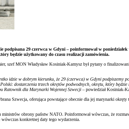
e podpisana 29 czerwca w Gdyni – poinformował w poniedziałek
tóry będzie użytkowany do czasu realizacji zamówienia.
mier, szef MON Władysław Kosiniak-Kamysz był pytany o finalizowan
stko idzie w dobrym kierunku, że 29 (czerwca) w Gdyni podpiszemy po
lski: dostarczenia trzech okrętów podwodnych, okrętu, który będzie na 
typu Ratownik dla Marynarki Wojennej Szwecji
– powiedział Kosiniak-K
ybrana Szwecja, oferująca powstające obecnie dla jej marynarki okręt
u ministrów obrony państw NATO. Poinformował wówczas, że rozmawi
 wówczas konkretnej daty tego wydarzenia.