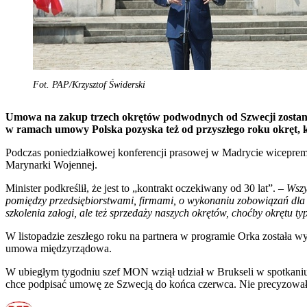
Fot. PAP/Krzysztof Świderski
Umowa na zakup trzech okrętów podwodnych od Szwecji zostani
w ramach umowy Polska pozyska też od przyszłego roku okręt, k
Podczas poniedziałkowej konferencji prasowej w Madrycie wicepre
Marynarki Wojennej.
Minister podkreślił, że jest to „kontrakt oczekiwany od 30 lat”. –
Wszy
pomiędzy przedsiębiorstwami, firmami, o wykonaniu zobowiązań dla Po
szkolenia załogi, ale też sprzedaży naszych okrętów, choćby okrętu 
W listopadzie zeszłego roku na partnera w programie Orka została w
umowa międzyrządowa.
W ubiegłym tygodniu szef MON wziął udział w Brukseli w spotkani
chce podpisać umowę ze Szwecją do końca czerwca. Nie precyzował