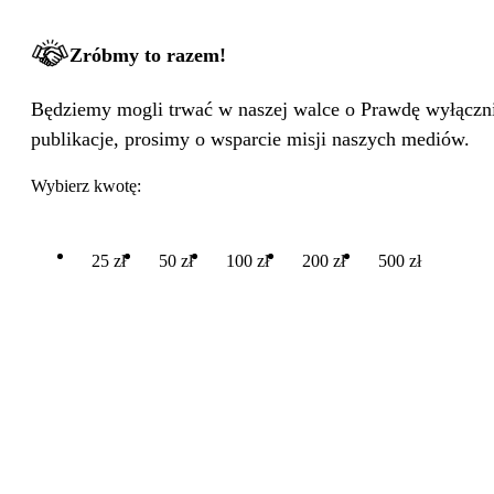
Zróbmy to razem!
Będziemy mogli trwać w naszej walce o Prawdę wyłącznie
publikacje, prosimy o wsparcie misji naszych mediów.
Wybierz kwotę:
25 zł
50 zł
100 zł
200 zł
500 zł