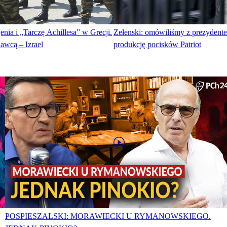
enia i „Tarczę Achillesa” w Grecji.
Zełenski: omówiliśmy z prezyden
wcą – Izrael
produkcję pocisków Patriot
POSPIESZALSKI: MORAWIECKI U RYMANOWSKIEGO.