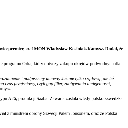
 wicepremier, szef MON Władysław Kosiniak-Kamysz. Dodał, że
ie programu Orka, który dotyczy zakupu okrętów podwodnych dla
rozumienie i podpiszemy umowę. Już nie tylko rządową, ale też
czas przejściowy, czyli gap filler, zdobywania umiejętności,
amysz.
y typu A26, produkcji Saaba. Zawarta została wtedy polsko-szwedzka
ał z ministrem obrony Szwecji Palem Jonsonem, oraz że Polska