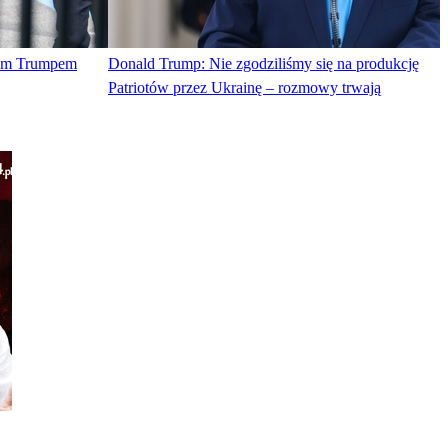
tem Trumpem
Donald Trump: Nie zgodziliśmy się na produkcję
Patriotów przez Ukrainę – rozmowy trwają