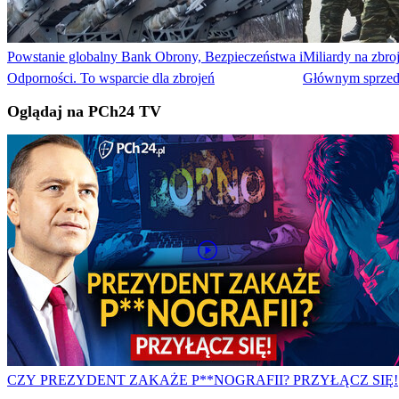
Powstanie globalny Bank Obrony, Bezpieczeństwa i
Miliardy na zbroj
Odporności. To wsparcie dla zbrojeń
Głównym sprzeda
Oglądaj na PCh24 TV
CZY PREZYDENT ZAKAŻE P**NOGRAFII? PRZYŁĄCZ SIĘ!