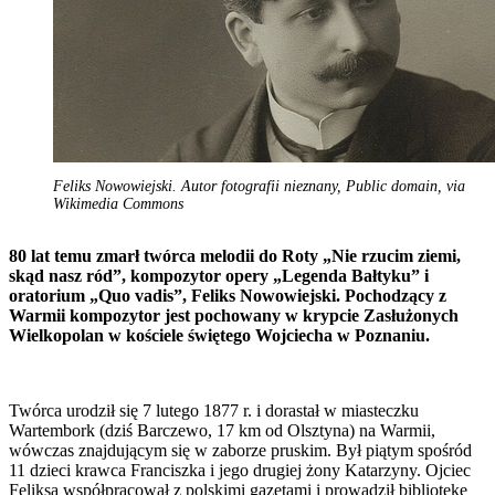
Feliks Nowowiejski. Autor fotografii nieznany, Public domain, via
Wikimedia Commons
80 lat temu zmarł twórca melodii do Roty „Nie rzucim ziemi,
skąd nasz ród”, kompozytor opery „Legenda Bałtyku” i
oratorium „Quo vadis”, Feliks Nowowiejski. Pochodzący z
Warmii kompozytor jest pochowany w krypcie Zasłużonych
Wielkopolan w kościele świętego Wojciecha w Poznaniu.
Twórca urodził się 7 lutego 1877 r. i dorastał w miasteczku
Wartembork (dziś Barczewo, 17 km od Olsztyna) na Warmii,
wówczas znajdującym się w zaborze pruskim. Był piątym spośród
11 dzieci krawca Franciszka i jego drugiej żony Katarzyny. Ojciec
Feliksa współpracował z polskimi gazetami i prowadził bibliotekę