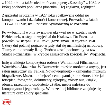
z 1924 roku, a także niedokończoną operę „Kaszuby” z 1934, z
której pochodzi popularna piosenka „Hej żeglarzu, żeglujże”.
Zaprzestał nauczania w 1927 roku i całkowicie oddał się
komponowaniu i działalności koncertowej. Prowadził w latach
1935–1939 Miejską Orkiestrę Symfoniczną w Poznaniu.
Po wybuchu II wojny światowej ukrywał się w szpitalu sióstr
Elżbietanek, następnie wyjechał do Krakowa. Do Poznania
powrócił w sierpniu 1945 roku, gdzie zmarł 18 stycznia 1946.
Cztery dni później pogrzeb artysty stał się manifestacją narodową.
Tłumy zaintonowały Rotę. Twórca został pochowany na tzw.
Skałce Poznańskiej, w krypcie zasłużonych kościoła św. Wojciecha.
Imię wielkiego kompozytora rodem z Warmii nosi Filharmonia
Warmińsko-Mazurska. W Barczewie, mieście urodzenia artysty, jest
salon muzyczny im. Feliksa Nowowiejskiego – kameralne muzeum
biograficzne. Można tu obejrzeć cenne pamiątki rodzinne, takie jak
fortepian, fotografie, dokumenty, rękopisy, zbiory nut, książki,
obrazy, przedmioty osobistego użytku, meble należące do
kompozytora i jego rodziny. W muzealnej bibliotece znajduje się
literatura oraz zbiory specjalne.