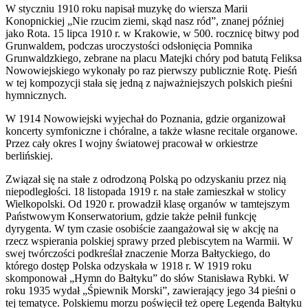
W styczniu 1910 roku napisał muzykę do wiersza Marii
Konopnickiej „Nie rzucim ziemi, skąd nasz ród”, znanej później
jako Rota. 15 lipca 1910 r. w Krakowie, w 500. rocznicę bitwy pod
Grunwaldem, podczas uroczystości odsłonięcia Pomnika
Grunwaldzkiego, zebrane na placu Matejki chóry pod batutą Feliksa
Nowowiejskiego wykonały po raz pierwszy publicznie Rotę. Pieśń
w tej kompozycji stała się jedną z najważniejszych polskich pieśni
hymnicznych.
W 1914 Nowowiejski wyjechał do Poznania, gdzie organizował
koncerty symfoniczne i chóralne, a także własne recitale organowe.
Przez cały okres I wojny światowej pracował w orkiestrze
berlińskiej.
Związał się na stałe z odrodzoną Polską po odzyskaniu przez nią
niepodległości. 18 listopada 1919 r. na stałe zamieszkał w stolicy
Wielkopolski. Od 1920 r. prowadził klasę organów w tamtejszym
Państwowym Konserwatorium, gdzie także pełnił funkcję
dyrygenta. W tym czasie osobiście zaangażował się w akcję na
rzecz wspierania polskiej sprawy przed plebiscytem na Warmii. W
swej twórczości podkreślał znaczenie Morza Bałtyckiego, do
którego dostęp Polska odzyskała w 1918 r. W 1919 roku
skomponował „Hymn do Bałtyku” do słów Stanisława Rybki. W
roku 1935 wydał „Śpiewnik Morski”, zawierający jego 34 pieśni o
tej tematyce. Polskiemu morzu poświęcił też operę Legenda Bałtyku