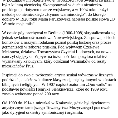
W początkowym okresie swojej twórczości Nowowiejski związany
był z kulturą niemiecką. Skomponował w duchu niemiecko-
pruskiego patriotyzmu marsze wojskowe, a w 1904 roku ułożył
melodię do niemieckiego „Hymnu warmińskiego”, do którego
dopiero w 1920 roku Maria Paruszewska napisała polskie słowa „O
Warmio moja miła”.
W czasie gdy przebywał w Berlinie (1900-1908) skrystalizowała się
jednak świadomość narodowa Nowowiejskiego. Za sprawą bliskich
kontaktów z naszymi rodakami poznał polską historię oraz proces
germanizacji w zaborze pruskim. Pod wpływem Czesława
Meissnera, działacza Towarzystwa Czytelni Ludowych, na nowo
nauczył się języka. Wpływ na tożsamość kompozytora miał też
wyznawany katolicyzm, który odróżniał Warmiaków od reszty
mieszkańców Prus.
Inspiracji do swojej twórczości artysta szukał wówczas w licznych
podróżach, a także w kulturze klasycznej, między innymi w tekstach
biblijnych i religijnych. W 1907 napisał oratorium „Quo vadis” na
podstawie powieści Henryka Sienkiewicza, które do 1939 roku
zostało wykonane ponad 200 razy.
Od 1909 do 1914 r. mieszkał w Krakowie, gdzie był dyrektorem
artystycznym tamtejszego Towarzystwa Muzycznego i pracował
jako dyrygent orkiestry symfonicznej i organista.