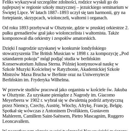
Feliks wykazywał szczególne zdolności, rodzice wysłali go do
najlepszej w regionie szkoły muzycznej – jezuickiego seminarium w
Świętej Lipce. W latach 1887–1893 uczył się tam harmonii, gry na
fortepianie, skrzypcach, wiolonczeli, waltorni i organach.
Od roku 1893 przebywał w Olsztynie, gdzie w pruskiej orkiestrze 2.
pułku grenadierów grał jako wiolonczelista i waltornista. Także
komponował dla orkiestry i zespołów amatorskich.
Dzięki I nagrodzie uzyskanej w konkursie londyńskiego
stowarzyszenia The British Musician w 1898 r. za kompozycję „Pod
sztandarem pokoju” mógł podjąć studia w berlińskim
Konserwatorium Juliusa Sterna. Później kontynuował naukę w
Szkole Muzyki Kościelnej w Ratyzbonie, Akademickiej Szkole
Mistrzów Maxa Brucha w Berlinie oraz na Uniwersytecie
Berlińskim im. Fryderyka Wilhelma.
W przerwie studiów pracował jako organista w kościele św. Jakuba
w Olsztynie. Za uzyskane pieniądze z Nagrody im. Giacomo
Meyerbeera w 1902 r. wybrał się w dwuletnią podróż artystyczną
przez Niemcy, Czechy, Austrię, Włochy, Afrykę, Francję, Belgię.
Spotkał się wówczas z Antoninem Dvořákiem, Gustavem
Mahlerem, Camillem Saint-Saënsem, Pietro Mascagnim, Ruggero
Leoncavallem.