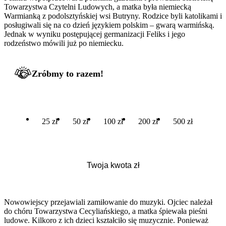
Towarzystwa Czytelni Ludowych, a matka była niemiecką
Warmianką z podolsztyńskiej wsi Butryny. Rodzice byli katolikami i
posługiwali się na co dzień językiem polskim – gwarą warmińską.
Jednak w wyniku postępującej germanizacji Feliks i jego
rodzeństwo mówili już po niemiecku.
Zróbmy to razem!
25 zł
50 zł
100 zł
200 zł
500 zł
Nowowiejscy przejawiali zamiłowanie do muzyki. Ojciec należał
do chóru Towarzystwa Cecyliańskiego, a matka śpiewała pieśni
ludowe. Kilkoro z ich dzieci kształciło się muzycznie. Ponieważ