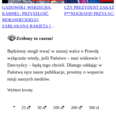
GADOWSKI, WARZECHA,
CZY PREZYDENT ZAKAŻ
KARPIEL: PRZYSZŁOŚĆ
P**NOGRAFII? PRZYŁĄCZ 
MORAWIECKIEGO,
ZABŁĄKANA RAKIETA I
WIELKA PODMIANA
Zróbmy to razem!
Będziemy mogli trwać w naszej walce o Prawdę
wyłącznie wtedy, jeśli Państwo – nasi widzowie i
Darczyńcy – będą tego chcieli. Dlatego oddając w
Państwa ręce nasze publikacje, prosimy o wsparcie
misji naszych mediów.
Wybierz kwotę:
25 zł
50 zł
100 zł
200 zł
500 zł