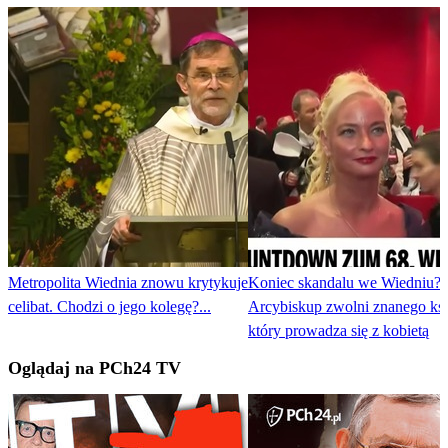
Metropolita Wiednia znowu krytykuje
Koniec skandalu we Wiedniu?
celibat. Chodzi o jego kolegę?...
Arcybiskup zwolni znanego ksi
który prowadza się z kobietą
Oglądaj na PCh24 TV