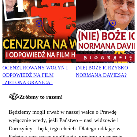
OCENZUROWANY WOŁYŃ I
(NIE) BOŻE IGRZYSKO
ODPOWIEDŹ NA FILM
NORMANA DAVIESA?
"ZIELONA GRANICA"
Zróbmy to razem!
Będziemy mogli trwać w naszej walce o Prawdę
wyłącznie wtedy, jeśli Państwo – nasi widzowie i
Darczyńcy – będą tego chcieli. Dlatego oddając w
Państwa ręce nasze publikacje, prosimy o wsparcie