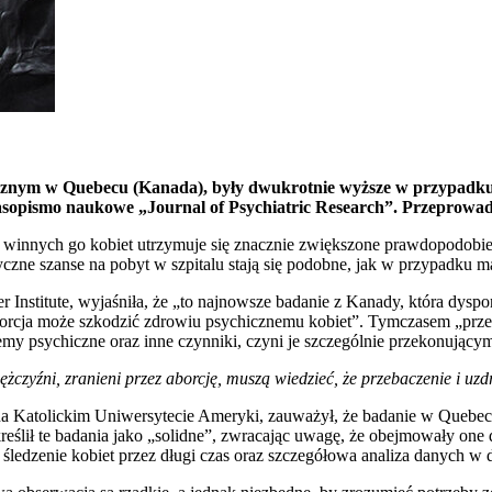
icznym w Quebecu (Kanada), były dwukrotnie wyższe w przypadku 
opismo naukowe „Journal of Psychiatric Research”. Przeprowadzo
u winnych go kobiet utrzymuje się znacznie zwiększone prawdopodobie
zne szanse na pobyt w szpitalu stają się podobne, jak w przypadku mat
er Institute, wyjaśniła, że „to najnowsze badanie z Kanady, która dy
borcja może szkodzić zdrowiu psychicznemu kobiet”. Tymczasem „przem
lemy psychiczne oraz inne czynniki, czyni je szczególnie przekonujący
ężczyźni, zranieni przez aborcję, muszą wiedzieć, że przebaczenie i uz
na Katolickim Uniwersytecie Ameryki, zauważył, że badanie w Quebecu
ił te badania jako „solidne”, zwracając uwagę, że obejmowały one dan
śledzenie kobiet przez długi czas oraz szczegółowa analiza danych w d