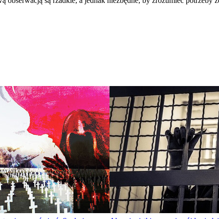
 obserwacją są rzadkie, a jednak niezbędne, by zrozumieć potrzeby zd