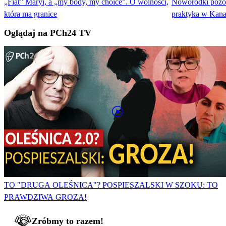
„Fiat” Maryi, a „my body, my choice”. O wolności,
Noworodki pozos
która ma granice
praktyka w Kana
Oglądaj na PCh24 TV
TO "DRUGA OLEŚNICA"? POSPIESZALSKI W SZOKU: TO
PRAWDZIWA GROZA!
Zróbmy to razem!