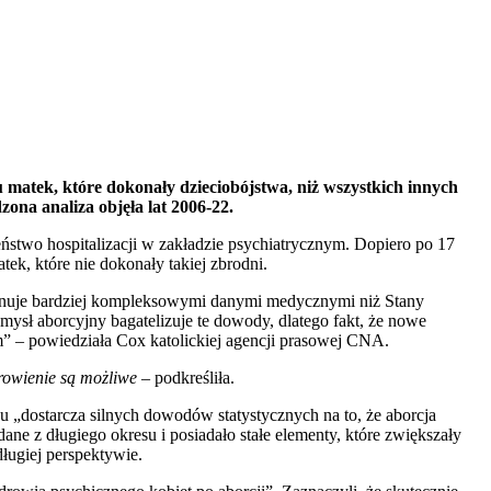
matek, które dokonały dzieciobójstwa, niż wszystkich innych
na analiza objęła lat 2006-22.
ństwo hospitalizacji w zakładzie psychiatrycznym. Dopiero po 17
ek, które nie dokonały takiej zbrodni.
sponuje bardziej kompleksowymi danymi medycznymi niż Stany
ysł aborcyjny bagatelizuje te dowody, dlatego fakt, że nowe
m” – powiedziała Cox katolickiej agencji prasowej CNA.
drowienie są możliwe –
podkreśliła.
 „dostarcza silnych dowodów statystycznych na to, że aborcja
e z długiego okresu i posiadało stałe elementy, które zwiększały
ługiej perspektywie.