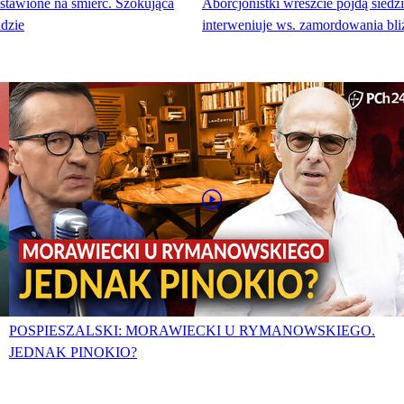
tawione na śmierć. Szokująca
Aborcjonistki wreszcie pójdą siedzi
dzie
interweniuje ws. zamordowania bli
POSPIESZALSKI: MORAWIECKI U RYMANOWSKIEGO.
JEDNAK PINOKIO?