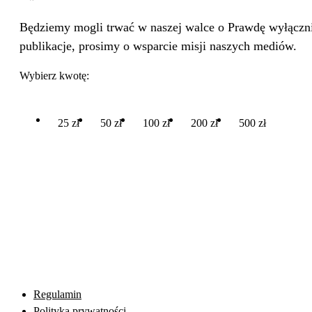
Będziemy mogli trwać w naszej walce o Prawdę wyłącznie
publikacje, prosimy o wsparcie misji naszych mediów.
Wybierz kwotę:
25 zł
50 zł
100 zł
200 zł
500 zł
Regulamin
Polityka prywatności