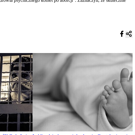
rowia psychicznego kobiet po aborcji”. Zaznaczyli, że skutecznie