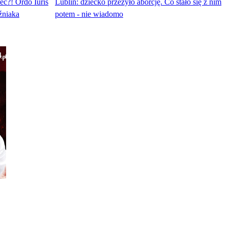
eć?! Ordo Iuris
Lublin: dziecko przeżyło aborcję. Co stało się z nim
źniaka
potem - nie wiadomo