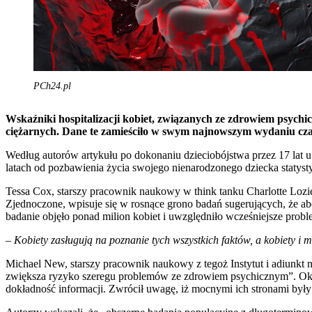
PCh24.pl
Wskaźniki hospitalizacji kobiet, związanych ze zdrowiem psych
ciężarnych. Dane te zamieściło w swym najnowszym wydaniu czas
Według autorów artykułu po dokonaniu dzieciobójstwa przez 17 lat 
latach od pozbawienia życia swojego nienarodzonego dziecka statystyc
Tessa Cox, starszy pracownik naukowy w think tanku Charlotte Lozi
Zjednoczone, wpisuje się w rosnące grono badań sugerujących, że a
badanie objęło ponad milion kobiet i uwzględniło wcześniejsze prob
– Kobiety zasługują na poznanie tych wszystkich faktów, a kobiety i m
Michael New, starszy pracownik naukowy z tegoż Instytut i adiunkt 
zwiększa ryzyko szeregu problemów ze zdrowiem psychicznym”. Określ
dokładność informacji. Zwrócił uwagę, iż mocnymi ich stronami były 