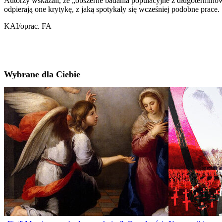
Autorzy wskazali, że „obszerne badania populacyjne z długoterminową
odpierają one krytykę, z jaką spotykały się wcześniej podobne prace.
KAI/oprac. FA
Wybrane dla Ciebie