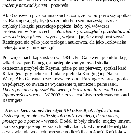
możemy nazwać życiem
- podkreślił.
Abp Gänswein przypomniał słuchaczom, że po raz pierwszy spotkał
ks. Ratzingera, gdy był jeszcze młodym seminarzystą i czytał
artykuły i książki przyszłego papieża, który był wówczas
profesorem w Niemczech. -
Starałem się przeczytać i przestudiować
wszystkie jego pisma
– wyznał, wyjaśniając, że zaczął postrzegać
Ratzingera nie tylko jako teologa i naukowca, ale jako „człowieka
pełnego wiary i inteligencji”.
Po święceniach kapłańskich w 1984 r. ks. Gänswein pełnił funkcję
wikariusza parafialnego, a następnie kontynuował studia i
ostatecznie przybył do Rzymu, gdzie po raz pierwszy spotkał kard.
Ratzingera, gdy pełnił on funkcję prefekta Kongregacji Nauki
Wiary. Abp Gänswein zaznaczył, że kard. Ratzinger zaprosił go do
współpracy, co uważa za wydarzenie tajemnicze i pełne łaski. -
Dlaczego mnie zaprosił? Nie wiem, ale uważam to za wielki dar
Opatrzności
- wyznał. W 2003 r. został osobistym sekretarzem kard.
Ratzingera.
-
A teraz, kiedy papież Benedykt XVI odszedł, aby być z Panem,
dostrzegam, że nie modlę się tak bardzo za niego, ile do niego,
prosząc go o pomoc
- wyznał. Dodał, iż były chwile, między innymi
podczas jego posługi w krajach bałtyckich, kiedy prosił Benedykta
o wstawiennictwo. Jednocześnie podkreślił ostrożność Kościoła w