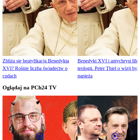
Zbliża się beatyfikacja Benedykta
Benedykt XVI i antychryst libe
XVI? Rośnie liczba świadectw o
teologii. Peter Thiel o wizji był
cudach
papieża
Oglądaj na PCh24 TV