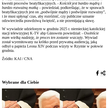
kwestii procesów beatyfikacyjnych. -
Kościół jest bardzo mądrą i
bardzo rozważną matką
– powiedział, podkreślając, że w sprawach
beatyfikacyjnych jest on „podwójnie mądry i podwójnie rozważny”,
i że musi upłynąć czas, aby rozróżnić, czy publiczne uznanie
odzwierciedla prawdziwą świętość, a nie przemijającą sławę.
W wywiadzie udzielonym w grudniu 2025 r. niemieckiej katolickiej
stacji telewizyjnej K-TV abp Gänswein powiedział: -
Osobiście
mam wielką nadzieję, że proces ten zostanie wszczęty
. Wywiad
został wyemitowany na krótko przed prywatną audiencją, jaką
odbył u papieża Leona XIV podczas wizyty w Rzymie w połowie
grudnia.
Źródło: KAI / CNA
Wybrane dla Ciebie