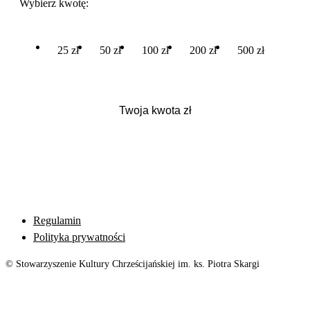
Wybierz kwotę:
25 zł
50 zł
100 zł
200 zł
500 zł
Regulamin
Polityka prywatności
© Stowarzyszenie Kultury Chrześcijańskiej im. ks. Piotra Skargi