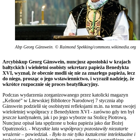
Abp Georg Gänswein. © Raimond Spekking/commons.wikimedia.org
Arcybiskup Georg Gänswein, nuncjusz apostolski w krajach
bałtyckich i wieloletni osobisty sekretarz papieża Benedykta
XVI, wyznał, że obecnie modli się nie za zmarłego papieża, lecz
do niego, prosząc o jego wstawiennictwo, i wyraził nadzieję, że
wkrótce rozpocznie się proces beatyfikacyjny.
Podczas wydarzenia zorganizowanego przez katolicki magazyn
„Kelionė” w Litewskiej Bibliotece Narodowej 7 stycznia abp
Gänswein podzielił się osobistymi refleksjami m.in. na temat swojej
wieloletniej współpracy z Benedyktem XVI - zarówno gdy ten był
jeszcze kardynałem, jak i po jego wyborze na Stolicę Piotrową.
Nuncjusz opisał lata spędzone u boku papieża jako dar Bożej
Opatrzności. -
Wszystkie lata współpracy pozostawiły niezatarte
wrażenie
– powiedział. -
Było to nie tylko kształcenie intelektualne i
teologiczne, ale także kształtowanie serca, duszy i wszystkiego, co