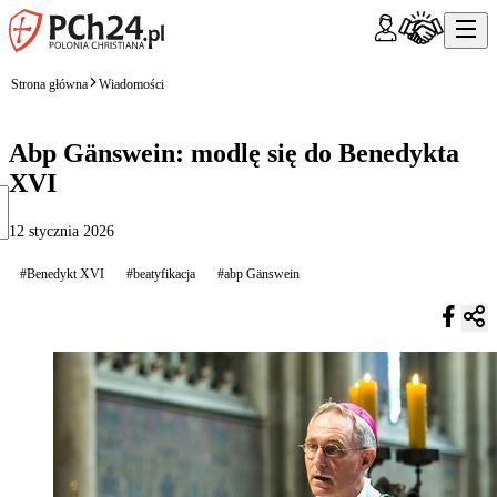
Strona główna
Wiadomości
Abp Gänswein: modlę się do Benedykta
XVI
12 stycznia 2026
#Benedykt XVI
#beatyfikacja
#abp Gänswein