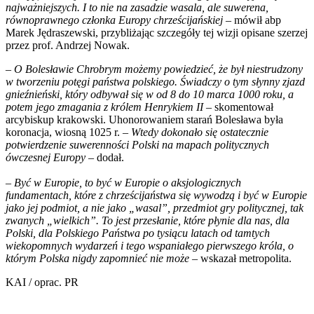
najważniejszych. I to nie na zasadzie wasala, ale suwerena,
równoprawnego członka Europy chrześcijańskiej
– mówił abp
Marek Jędraszewski, przybliżając szczegóły tej wizji opisane szerzej
przez prof. Andrzej Nowak.
– O Bolesławie Chrobrym możemy powiedzieć, że był niestrudzony
w tworzeniu potęgi państwa polskiego. Świadczy o tym słynny zjazd
gnieźnieński, który odbywał się w od 8 do 10 marca 1000 roku, a
potem jego zmagania z królem Henrykiem II
– skomentował
arcybiskup krakowski. Uhonorowaniem starań Bolesława była
koronacja, wiosną 1025 r.
– Wtedy dokonało się ostatecznie
potwierdzenie suwerenności Polski na mapach politycznych
ówczesnej Europy
– dodał.
–
Być w Europie, to być w Europie o aksjologicznych
fundamentach, które z chrześcijaństwa się wywodzą i być w Europie
jako jej podmiot, a nie jako „wasal”, przedmiot gry politycznej, tak
zwanych „wielkich”. To jest przesłanie, które płynie dla nas, dla
Polski, dla Polskiego Państwa po tysiącu latach od tamtych
wiekopomnych wydarzeń i tego wspaniałego pierwszego króla, o
którym Polska nigdy zapomnieć nie może
– wskazał metropolita.
KAI / oprac. PR