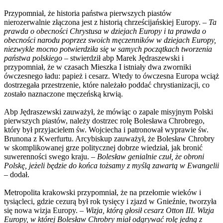
Przypomniał, że historia państwa pierwszych piastów
nierozerwalnie złączona jest z historią chrześcijańskiej Europy. –
Ta
prawda o obecności Chrystusa w dziejach Europy i ta prawda o
obecności narodu poprzez swoich męczenników w dziejach Europy,
niezwykle mocno potwierdziła się w samych początkach tworzenia
państwa polskiego
– stwierdził abp Marek Jędraszewski i
przypomniał, że w czasach Mieszka I istniały dwa zworniki
ówczesnego ładu: papież i cesarz. Wtedy to ówczesna Europa wciąż
dostrzegała przestrzenie, które należało poddać chrystianizacji, co
zostało naznaczone męczeńską krwią.
Abp Jędraszewski zauważył, że mówiąc o zapale misyjnym Polski
pierwszych piastów, należy dostrzec rolę Bolesława Chrobrego,
który był przyjacielem św. Wojciecha i patronował wyprawie św.
Brunona z Kwerfurtu. Arcybiskup zauważył, że Bolesław Chrobry
w skomplikowanej grze politycznej dobrze wiedział, jak bronić
suwerenności swego kraju.
– Bolesław genialnie czuł, że obroni
Polskę, jeżeli będzie do końca tożsamy z myślą zawartą w Ewangelii
–
dodał.
Metropolita krakowski przypomniał, że na przełomie wieków i
tysiącleci, gdzie cezurą był rok tysięcy i zjazd w Gnieźnie, tworzyła
się nowa wizja Europy.
– Wizja, którą głosił cesarz Otton III. Wizja
Europy, w której Bolesław Chrobry miał odgrywać rolę jedną z