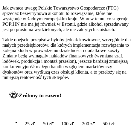
Jak zwraca uwagę Polskie Towarzystwo Gospodarcze (PTG),
sprzedaż bezwitrynowa alkoholu to rozwiązanie, które nie
występuje w żadnym europejskim kraju. Wbrew temu, co sugeruje
POPiHN nie ma jej również w Estonii, gdzie alkohol sprzedawany
jest po prostu na wydzielonych, ale nie zakrytych stoiskach.
Takie obejście przepisów byłoby jednak kosztowne, szczególnie dla
małych przedsiębiorców, dla których implementacja rozwiązania to
kolejna kłoda w prowadzeniu działalności i dodatkowe koszty.
Zmiany będą wymagały nakładów finansowych (wymiana szaf,
lodówek, produkcja i montaż przesłon), jeszcze bardziej zmniejszą
konkurencyjność małego handlu względem marketów czy
dyskontów oraz wydłużą czas obsługi klienta, a to przełoży się na
mniejszą rentowność tych sklepów.
Zróbmy to razem!
25 zł
50 zł
100 zł
200 zł
500 zł