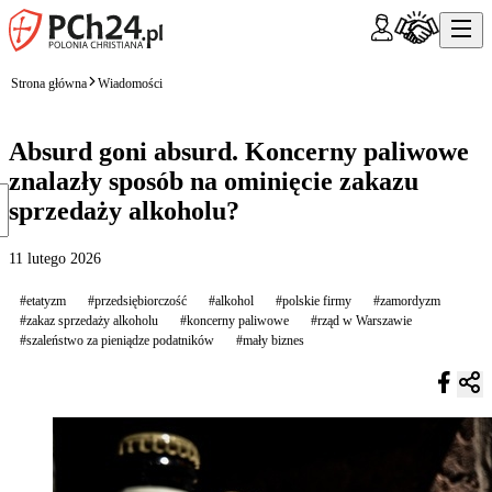
Strona główna
Wiadomości
Absurd goni absurd. Koncerny paliwowe
znalazły sposób na ominięcie zakazu
sprzedaży alkoholu?
11 lutego 2026
#etatyzm
#przedsiębiorczość
#alkohol
#polskie firmy
#zamordyzm
#zakaz sprzedaży alkoholu
#koncerny paliwowe
#rząd w Warszawie
#szaleństwo za pieniądze podatników
#mały biznes