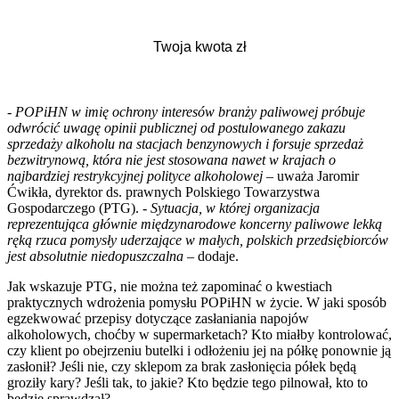
-
POPiHN w imię ochrony interesów branży paliwowej próbuje
odwrócić uwagę opinii publicznej od postulowanego zakazu
sprzedaży alkoholu na stacjach benzynowych i forsuje sprzedaż
bezwitrynową, która nie jest stosowana nawet w krajach o
najbardziej restrykcyjnej polityce alkoholowej
– uważa Jaromir
Ćwikła, dyrektor ds. prawnych Polskiego Towarzystwa
Gospodarczego (PTG). -
Sytuacja, w której organizacja
reprezentująca głównie międzynarodowe koncerny paliwowe lekką
ręką rzuca pomysły uderzające w małych, polskich przedsiębiorców
jest absolutnie niedopuszczalna
– dodaje.
Jak wskazuje PTG, nie można też zapominać o kwestiach
praktycznych wdrożenia pomysłu POPiHN w życie. W jaki sposób
egzekwować przepisy dotyczące zasłaniania napojów
alkoholowych, choćby w supermarketach? Kto miałby kontrolować,
czy klient po obejrzeniu butelki i odłożeniu jej na półkę ponownie ją
zasłonił? Jeśli nie, czy sklepom za brak zasłonięcia półek będą
groziły kary? Jeśli tak, to jakie? Kto będzie tego pilnował, kto to
będzie sprawdzał?