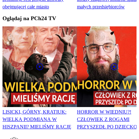
obejmującej całe miasto
małych przedsiębiorców
Oglądaj na PCh24 TV
LISICKI, GÓRNY, KRATIUK:
HORROR W WIEDNIU?!
WIELKA PODMIANA W
CZŁOWIEK Z ROGAMI
HISZPANII? MIELIŚMY RACJĘ
PRZYSZEDŁ PO DZIECKO