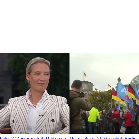
e było. W Niemczech AfD idzie po
Duży sukces AfD tuż obok Berlina.