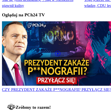
ujawnił kulisy
władzę, CDU lec
Oglądaj na PCh24 TV
CZY PREZYDENT ZAKAŻE P**NOGRAFII? PRZYŁĄCZ SIĘ!
Zróbmy to razem!