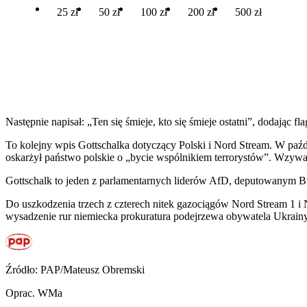
25 zł
50 zł
100 zł
200 zł
500 zł
Następnie napisał: „Ten się śmieje, kto się śmieje ostatni”, dodając f
To kolejny wpis Gottschalka dotyczący Polski i Nord Stream. W pa
oskarżył państwo polskie o „bycie wspólnikiem terrorystów”. Wzywa
Gottschalk to jeden z parlamentarnych liderów AfD, deputowanym Bund
Do uszkodzenia trzech z czterech nitek gazociągów Nord Stream 1 i
wysadzenie rur niemiecka prokuratura podejrzewa obywatela Ukrainy
Źródło: PAP/Mateusz Obremski
Oprac. WMa