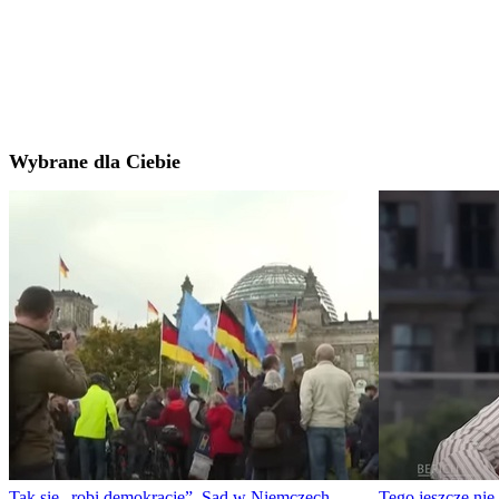
Wybrane dla Ciebie
Tak się „robi demokrację”. Sąd w Niemczech
Tego jeszcze ni