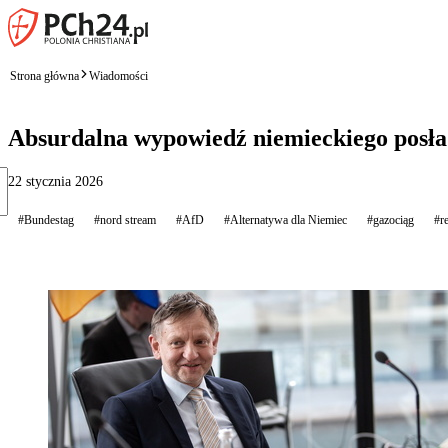
Strona główna
Wiadomości
Absurdalna wypowiedź niemieckiego posła.
22 stycznia 2026
#Bundestag
#nord stream
#AfD
#Alternatywa dla Niemiec
#gazociąg
#r