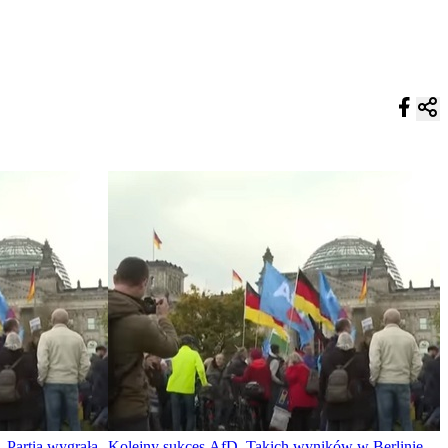
 Partia wygrała
Kolejny sukces AfD. Takich wyników w Berlinie