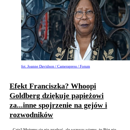
fot. Joanne Davidson / Camerapress / Forum
Efekt Franciszka? Whoopi
Goldberg dziękuje papieżowi
za...inne spojrzenie na gejów i
rozwodników
– Geje? Możemy się nie zgadzać, ale wszyscy wiemy, że Bóg nie