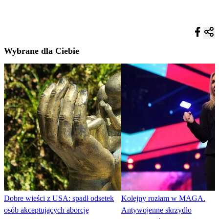
Wybrane dla Ciebie
Dobre wieści z USA: spadł odsetek
Kolejny rozłam w MAGA.
osób akceptujących aborcję
Antywojenne skrzydło