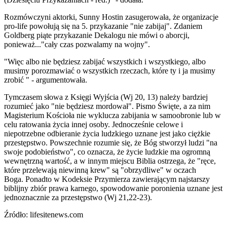
Rozmówczyni aktorki, Sunny Hostin zasugerowała, że organizacje
pro-life powołują się na 5. przykazanie "nie zabijaj". Zdaniem
Goldberg piąte przykazanie Dekalogu nie mówi o aborcji,
ponieważ..."cały czas pozwalamy na wojny".
"Więc albo nie będziesz zabijać wszystkich i wszystkiego, albo
musimy porozmawiać o wszystkich rzeczach, które ty i ja musimy
zrobić " - argumentowała.
Tymczasem słowa z Księgi Wyjścia (Wj 20, 13) należy bardziej
rozumieć jako "nie będziesz mordował". Pismo Święte, a za nim
Magisterium Kościoła nie wyklucza zabijania w samoobronie lub w
celu ratowania życia innej osoby. Jednocześnie celowe i
niepotrzebne odbieranie życia ludzkiego uznane jest jako ciężkie
przestępstwo. Powszechnie rozumie się, że Bóg stworzył ludzi "na
swoje podobieństwo", co oznacza, że życie ludzkie ma ogromną
wewnętrzną wartość, a w innym miejscu Biblia ostrzega, że "ręce,
które przelewają niewinną krew" są "obrzydliwe" w oczach
Boga. Ponadto w Kodeksie Przymierza zawierającym najstarszy
biblijny zbiór prawa karnego, spowodowanie poronienia uznane jest
jednoznacznie za przestępstwo (Wj 21,22-23).
Źródło: lifesitenews.com