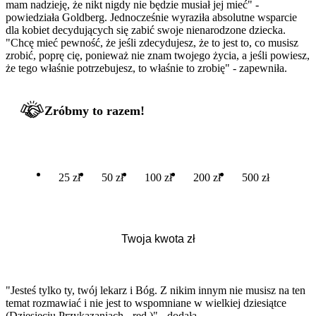
mam nadzieję, że nikt nigdy nie będzie musiał jej mieć" -
powiedziała Goldberg. Jednocześnie wyraziła absolutne wsparcie
dla kobiet decydujących się zabić swoje nienarodzone dziecka.
"Chcę mieć pewność, że jeśli zdecydujesz, że to jest to, co musisz
zrobić, poprę cię, ponieważ nie znam twojego życia, a jeśli powiesz,
że tego właśnie potrzebujesz, to właśnie to zrobię" - zapewniła.
Zróbmy to razem!
25 zł
50 zł
100 zł
200 zł
500 zł
"Jesteś tylko ty, twój lekarz i Bóg. Z nikim innym nie musisz na ten
temat rozmawiać i nie jest to wspomniane w wielkiej dziesiątce
(Dziesięciu Przykazaniach - red.)" - dodała.