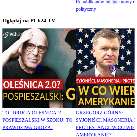
Republikanów inicjuje nowy r
polityczny
Oglądaj na PCh24 TV
TO "DRUGA OLEŚNICA"?
GRZEGORZ GÓRNY:
POSPIESZALSKI W SZOKU: TO
SYJONIŚCI, MASONERIA I
PRAWDZIWA GROZA!
PROTESTANCI. W CO WIE
AMERYKANIE?