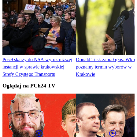
Poseł skarży do NSA wyrok niższej
Donald Tusk zabrał głos. Wkró
instancji w sprawie krakowskiej
poznamy termin wyborów w
Strefy Czystego Transportu
Krakowie
Oglądaj na PCh24 TV