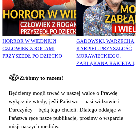
HORROR W WIEDNIU?!
GADOWSKI, WARZECHA,
CZŁOWIEK Z ROGAMI
KARPIEL: PRZYSZŁOŚĆ
PRZYSZEDŁ PO DZIECKO
MORAWIECKIEGO,
ZABŁĄKANA RAKIETA I
WIELKA PODMIANA
Zróbmy to razem!
Będziemy mogli trwać w naszej walce o Prawdę
wyłącznie wtedy, jeśli Państwo – nasi widzowie i
Darczyńcy – będą tego chcieli. Dlatego oddając w
Państwa ręce nasze publikacje, prosimy o wsparcie
misji naszych mediów.