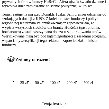
prywatnych firm w branży HoReCa. Afera ujrzała światło dzienne i
wywołała duże zamieszanie na scenie politycznej w Polsce.
Teraz reaguje na nią rząd Donalda Tuska. Sam premier odciął się od
szokujących dotacji z KPO. Z kolei minister funduszy i polityki
regionalnej Katarzyna Pełczyńska-Nałęcz zapowiedziała, że
wypłata wszystkich środków dla branży HoReCa (gastronomia,
hotelarstwo) została wstrzymana do czasu skontrolowania umów.
Weryfikowane mają być pod kątem zgodności z zasadami programu
wsparcia dywersyfikacji tego sektora – zapowiedziała minister
funduszy.
Zróbmy to razem!
25 zł
50 zł
100 zł
200 zł
500 zł