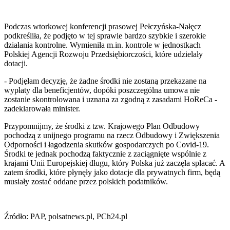
Podczas wtorkowej konferencji prasowej Pełczyńska-Nałęcz
podkreśliła, że podjęto w tej sprawie bardzo szybkie i szerokie
działania kontrolne. Wymieniła m.in. kontrole w jednostkach
Polskiej Agencji Rozwoju Przedsiębiorczości, które udzielały
dotacji.
- Podjęłam decyzję, że żadne środki nie zostaną przekazane na
wypłaty dla beneficjentów, dopóki poszczególna umowa nie
zostanie skontrolowana i uznana za zgodną z zasadami HoReCa -
zadeklarowała minister.
Przypomnijmy, że środki z tzw. Krajowego Plan Odbudowy
pochodzą z unijnego programu na rzecz Odbudowy i Zwiększenia
Odporności i łagodzenia skutków gospodarczych po Covid-19.
Środki te jednak pochodzą faktycznie z zaciągnięte wspólnie z
krajami Unii Europejskiej długu, który Polska już zaczęła spłacać. A
zatem środki, które płynęły jako dotacje dla prywatnych firm, będą
musiały zostać oddane przez polskich podatników.
Źródło: PAP, polsatnews.pl, PCh24.pl