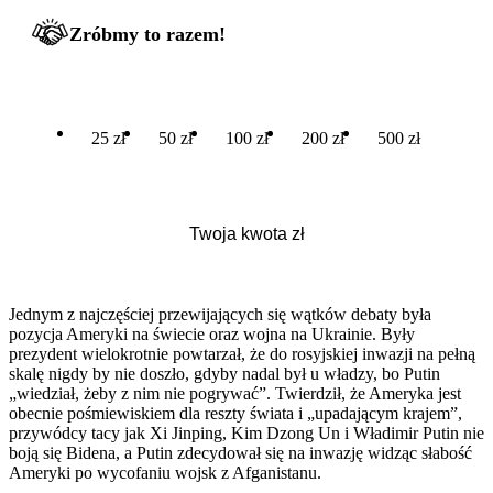
Zróbmy to razem!
25 zł
50 zł
100 zł
200 zł
500 zł
Jednym z najczęściej przewijających się wątków debaty była
pozycja Ameryki na świecie oraz wojna na Ukrainie. Były
prezydent wielokrotnie powtarzał, że do rosyjskiej inwazji na pełną
skalę nigdy by nie doszło, gdyby nadal był u władzy, bo Putin
„wiedział, żeby z nim nie pogrywać”. Twierdził, że Ameryka jest
obecnie pośmiewiskiem dla reszty świata i „upadającym krajem”,
przywódcy tacy jak Xi Jinping, Kim Dzong Un i Władimir Putin nie
boją się Bidena, a Putin zdecydował się na inwazję widząc słabość
Ameryki po wycofaniu wojsk z Afganistanu.