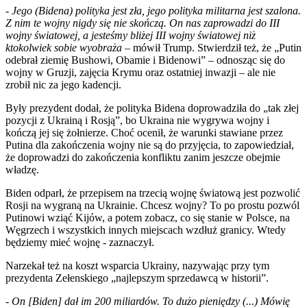
-
Jego (Bidena) polityka jest zła, jego polityka militarna jest szalona.
Z nim te wojny nigdy się nie skończą. On nas zaprowadzi do III
wojny światowej, a jesteśmy bliżej III wojny światowej niż
ktokolwiek sobie wyobraża
– mówił Trump. Stwierdził też, że „Putin
odebrał ziemię Bushowi, Obamie i Bidenowi” – odnosząc się do
wojny w Gruzji, zajęcia Krymu oraz ostatniej inwazji – ale nie
zrobił nic za jego kadencji.
Były prezydent dodał, że polityka Bidena doprowadziła do „tak złej
pozycji z Ukrainą i Rosją”, bo Ukraina nie wygrywa wojny i
kończą jej się żołnierze. Choć ocenił, że warunki stawiane przez
Putina dla zakończenia wojny nie są do przyjęcia, to zapowiedział,
że doprowadzi do zakończenia konfliktu zanim jeszcze obejmie
władzę.
Biden odparł, że przepisem na trzecią wojnę światową jest pozwolić
Rosji na wygraną na Ukrainie. Chcesz wojny? To po prostu pozwól
Putinowi wziąć Kijów, a potem zobacz, co się stanie w Polsce, na
Węgrzech i wszystkich innych miejscach wzdłuż granicy. Wtedy
będziemy mieć wojnę - zaznaczył.
Narzekał też na koszt wsparcia Ukrainy, nazywając przy tym
prezydenta Zełenskiego „najlepszym sprzedawcą w historii”.
-
On [Biden] dał im 200 miliardów. To dużo pieniędzy (...) Mówię