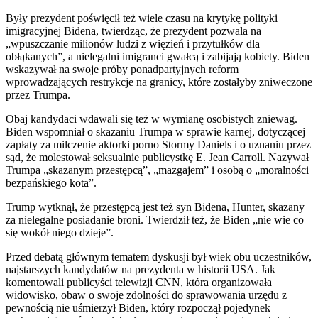
Były prezydent poświęcił też wiele czasu na krytykę polityki
imigracyjnej Bidena, twierdząc, że prezydent pozwala na
„wpuszczanie milionów ludzi z więzień i przytułków dla
obłąkanych”, a nielegalni imigranci gwałcą i zabijają kobiety. Biden
wskazywał na swoje próby ponadpartyjnych reform
wprowadzających restrykcje na granicy, które zostałyby zniweczone
przez Trumpa.
Obaj kandydaci wdawali się też w wymianę osobistych zniewag.
Biden wspomniał o skazaniu Trumpa w sprawie karnej, dotyczącej
zapłaty za milczenie aktorki porno Stormy Daniels i o uznaniu przez
sąd, że molestował seksualnie publicystkę E. Jean Carroll. Nazywał
Trumpa „skazanym przestępcą”, „mazgajem” i osobą o „moralności
bezpańskiego kota”.
Trump wytknął, że przestępcą jest też syn Bidena, Hunter, skazany
za nielegalne posiadanie broni. Twierdził też, że Biden „nie wie co
się wokół niego dzieje”.
Przed debatą głównym tematem dyskusji był wiek obu uczestników,
najstarszych kandydatów na prezydenta w historii USA. Jak
komentowali publicyści telewizji CNN, która organizowała
widowisko, obaw o swoje zdolności do sprawowania urzędu z
pewnością nie uśmierzył Biden, który rozpoczął pojedynek