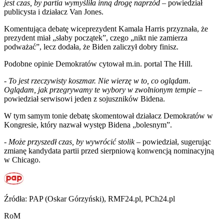
jest czas, by partia wymyśliła inną drogę naprzód
– powiedział
publicysta i działacz Van Jones.
Komentująca debatę wiceprezydent Kamala Harris przyznała, że
prezydent miał „słaby początek”, czego „nikt nie zamierza
podważać”, lecz dodała, że Biden zaliczył dobry finisz.
Podobne opinie Demokratów cytował m.in. portal The Hill.
-
To jest rzeczywisty koszmar. Nie wierzę w to, co oglądam.
Oglądam, jak przegrywamy te wybory w zwolnionym tempie
–
powiedział serwisowi jeden z sojuszników Bidena.
W tym samym tonie debatę skomentował działacz Demokratów w
Kongresie, który nazwał występ Bidena „bolesnym”.
- Może przyszedł czas, by wywrócić stolik
– powiedział, sugerując
zmianę kandydata partii przed sierpniową konwencją nominacyjną
w Chicago.
Źródła: PAP (Oskar Górzyński), RMF24.pl, PCh24.pl
RoM