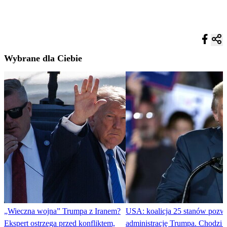
Wybrane dla Ciebie
„Wieczna wojna” Trumpa z Iranem?
USA: koalicja 25 stanów pozw
Ekspert ostrzega przed konfliktem,
administrację Trumpa. Chodzi o 