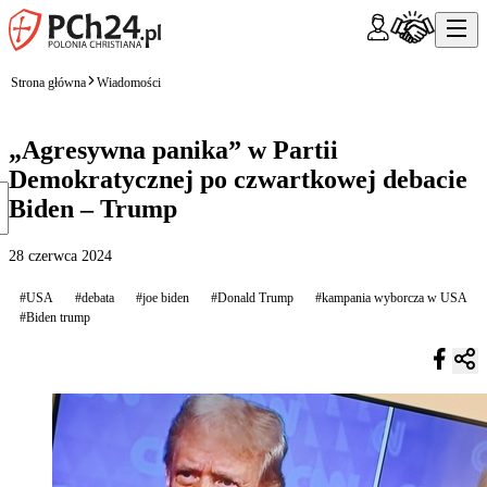
Strona główna
Wiadomości
„Agresywna panika” w Partii
Demokratycznej po czwartkowej debacie
Biden – Trump
28 czerwca 2024
#USA
#debata
#joe biden
#Donald Trump
#kampania wyborcza w USA
#Biden trump