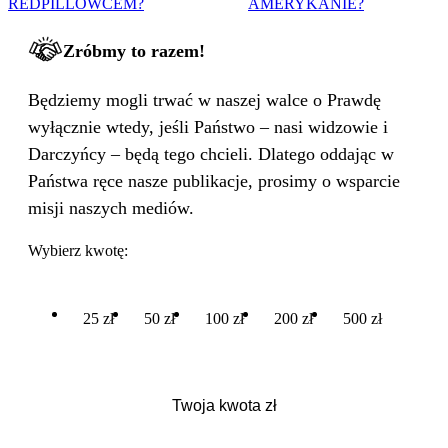
REDPILLOWCEM?
AMERYKANIE?
Zróbmy to razem!
Będziemy mogli trwać w naszej walce o Prawdę
wyłącznie wtedy, jeśli Państwo – nasi widzowie i
Darczyńcy – będą tego chcieli. Dlatego oddając w
Państwa ręce nasze publikacje, prosimy o wsparcie
misji naszych mediów.
Wybierz kwotę:
25 zł
50 zł
100 zł
200 zł
500 zł