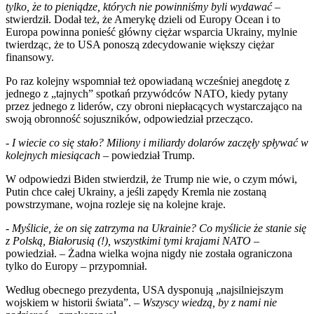
tylko, że to pieniądze, których nie powinniśmy byli wydawać
–
stwierdził. Dodał też, że Amerykę dzieli od Europy Ocean i to
Europa powinna ponieść główny ciężar wsparcia Ukrainy, mylnie
twierdząc, że to USA ponoszą zdecydowanie większy ciężar
finansowy.
Po raz kolejny wspomniał też opowiadaną wcześniej anegdotę z
jednego z „tajnych” spotkań przywódców NATO, kiedy pytany
przez jednego z liderów, czy obroni niepłacących wystarczająco na
swoją obronność sojuszników, odpowiedział przecząco.
- I wiecie co się stało? Miliony i miliardy dolarów zaczęły spływać w
kolejnych miesiącach –
powiedział Trump.
W odpowiedzi Biden stwierdził, że Trump nie wie, o czym mówi,
Putin chce całej Ukrainy, a jeśli zapędy Kremla nie zostaną
powstrzymane, wojna rozleje się na kolejne kraje.
-
Myślicie, że on się zatrzyma na Ukrainie? Co myślicie że stanie się
z Polską, Białorusią (!), wszystkimi tymi krajami NATO
–
powiedział. – Żadna wielka wojna nigdy nie została ograniczona
tylko do Europy – przypomniał.
Według obecnego prezydenta, USA dysponują „najsilniejszym
wojskiem w historii świata”. –
Wszyscy wiedzą, by z nami nie