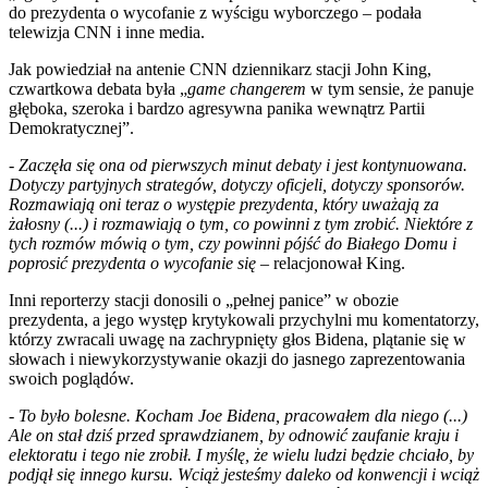
do prezydenta o wycofanie z wyścigu wyborczego – podała
telewizja CNN i inne media.
Jak powiedział na antenie CNN dziennikarz stacji John King,
czwartkowa debata była „
game changerem
w tym sensie, że panuje
głęboka, szeroka i bardzo agresywna panika wewnątrz Partii
Demokratycznej”.
-
Zaczęła się ona od pierwszych minut debaty i jest kontynuowana.
Dotyczy partyjnych strategów, dotyczy oficjeli, dotyczy sponsorów.
Rozmawiają oni teraz o występie prezydenta, który uważają za
żałosny (...) i rozmawiają o tym, co powinni z tym zrobić. Niektóre z
tych rozmów mówią o tym, czy powinni pójść do Białego Domu i
poprosić prezydenta o wycofanie się
– relacjonował King.
Inni reporterzy stacji donosili o „pełnej panice” w obozie
prezydenta, a jego występ krytykowali przychylni mu komentatorzy,
którzy zwracali uwagę na zachrypnięty głos Bidena, plątanie się w
słowach i niewykorzystywanie okazji do jasnego zaprezentowania
swoich poglądów.
-
To było bolesne. Kocham Joe Bidena, pracowałem dla niego (...)
Ale on stał dziś przed sprawdzianem, by odnowić zaufanie kraju i
elektoratu i tego nie zrobił. I myślę, że wielu ludzi będzie chciało, by
podjął się innego kursu. Wciąż jesteśmy daleko od konwencji i wciąż