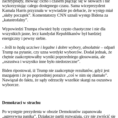
zachrypnięty, mówiąc cicho i czasem plącząc się w słowach i nie
wykorzystując całego dostępnego czasu. Sama wiceprezydent
Kamala Harris przyznała w wywiadzie po debacie, że występ miał
„słaby początek”. Komentatorzy CNN uznali występ Bidena za
„katastrofalny”.
Wypowiedzi Trumpa również były często chaotyczne i nie dla
wszystkich jasne, lecz kandydat Republikanów był bardziej
energiczny i pewny siebie.
-
Jeśli to będą uczciwe i legalne i dobre wybory, absolutnie
– odparł
Trump na pytanie, czy uzna werdykt wyborców. Dodał jednak, że
chętnie zaakceptowałby wyniki poprzedniego głosowania, ale
„oszustwa i wszystko inne było niedorzeczne”.
Biden ripostował, iż Trump nie zaakceptuje rezultatów, gdyż jest
mazgajem i że po poprzedniej porażce „coś w nim się złamało”.
Nawiązał do faktu, że sądy odrzuciły wszelkie skargi na oszustwa
wyborcze.
Demokraci w strachu
Po występie prezydenta w obozie Demokratów zapanowała
„agresywna panika”. Działacze partii rozważają, czy nie zwrócić się