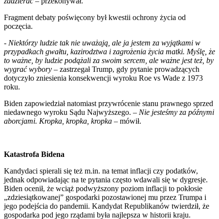
zadzierać
– przekonywał.
Fragment debaty poświęcony był kwestii ochrony życia od
poczęcia.
-
Niektórzy ludzie tak nie uważają, ale ja jestem za wyjątkami w
przypadkach gwałtu, kazirodztwa i zagrożenia życia matki. Myślę, że
to ważne, by ludzie podążali za swoim sercem, ale ważne jest też, by
wygrać wybory
– zastrzegał Trump, gdy pytanie prowadzących
dotyczyło zniesienia konsekwencji wyroku Roe vs Wade z 1973
roku.
Biden zapowiedział natomiast przywrócenie stanu prawnego sprzed
niedawnego wyroku Sądu Najwyższego. –
Nie jesteśmy za późnymi
aborcjami. Kropka, kropka, kropka
– mówił.
Katastrofa Bidena
Kandydaci spierali się też m.in. na temat inflacji czy podatków,
jednak odpowiadając na te pytania często wdawali się w dygresje.
Biden ocenił, że wciąż podwyższony poziom inflacji to pokłosie
„zdziesiątkowanej” gospodarki pozostawionej mu przez Trumpa i
jego podejścia do pandemii. Kandydat Republikanów twierdził, że
gospodarka pod jego rządami była najlepsza w historii kraju.