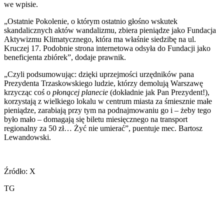
we wpisie.
„Ostatnie Pokolenie, o którym ostatnio głośno wskutek
skandalicznych aktów wandalizmu, zbiera pieniądze jako Fundacja
Aktywizmu Klimatycznego, która ma właśnie siedzibę na ul.
Kruczej 17. Podobnie strona internetowa odsyła do Fundacji jako
beneficjenta zbiórek”, dodaje prawnik.
„Czyli podsumowując: dzięki uprzejmości urzędników pana
Prezydenta Trzaskowskiego ludzie, którzy demolują Warszawę
krzycząc coś o
płonącej planecie
(dokładnie jak Pan Prezydent!),
korzystają z wielkiego lokalu w centrum miasta za śmiesznie małe
pieniądze, zarabiają przy tym na podnajmowaniu go i – żeby tego
było mało – domagają się biletu miesięcznego na transport
regionalny za 50 zł… Żyć nie umierać”, puentuje mec. Bartosz
Lewandowski.
Źródło: X
TG