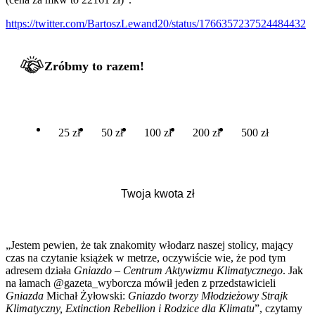
https://twitter.com/BartoszLewand20/status/1766357237524484432
Zróbmy to razem!
25 zł
50 zł
100 zł
200 zł
500 zł
„Jestem pewien, że tak znakomity włodarz naszej stolicy, mający
czas na czytanie książek w metrze, oczywiście wie, że pod tym
adresem działa
Gniazdo – Centrum Aktywizmu Klimatycznego
. Jak
na łamach @gazeta_wyborcza mówił jeden z przedstawicieli
Gniazda
Michał Żyłowski:
Gniazdo tworzy Młodzieżowy Strajk
Klimatyczny, Extinction Rebellion i Rodzice dla Klimatu
”, czytamy