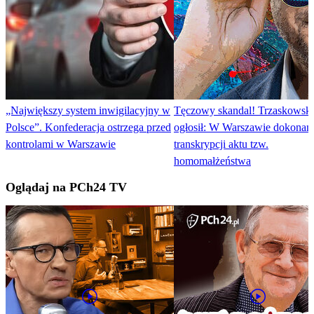
„Największy system inwigilacyjny w
Tęczowy skandal! Trzaskowski
Polsce”. Konfederacja ostrzega przed
ogłosił: W Warszawie dokonan
kontrolami w Warszawie
transkrypcji aktu tzw.
homomałżeństwa
Oglądaj na PCh24 TV