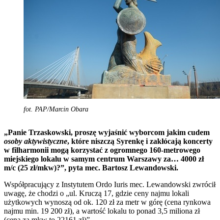
fot. PAP/Marcin Obara
„Panie Trzaskowski, proszę wyjaśnić wyborcom jakim cudem
osoby aktywistyczne
, które niszczą Syrenkę i zakłócają koncerty
w filharmonii mogą korzystać z ogromnego 160-metrowego
miejskiego lokalu w samym centrum Warszawy za… 4000 zł
m/c (25 zł/mkw)?”, pyta mec. Bartosz Lewandowski.
Współpracujący z Instytutem Ordo Iuris mec. Lewandowski zwrócił
uwagę, że chodzi o „ul. Kruczą 17, gdzie ceny najmu lokali
użytkowych wynoszą od ok. 120 zł za metr w górę (cena rynkowa
najmu min. 19 200 zł), a wartość lokalu to ponad 3,5 miliona zł
(cena za mkw to 22161 zł)”.