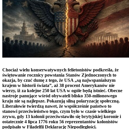
Chociaż wielu konserwatywnych felietonistów podkreśla, że
świętowanie rocznicy powstania Stanów Zjednoczonych to
okazja, by czuć dumę z tego, że USA „są najwspanialszym
krajem w historii świata”, aż 38 procent Amerykanów nie
wierzy, iż za kolejne 250 lat USA w ogóle będą istnieć. Obecne
nastroje panujące wśród obywateli blisko 350-milionowego
kraju nie są najlepsze. Pokazują silną polaryzację społeczną.
Liberałowie twierdzą nawet, że współcześnie państwo to
stanowi przeciwieństwo tego, czym było w czasie wielkiego
zrywu, gdy 13 kolonii przeciwstawiło się brytyjskiej koronie i
ostatecznie 4 lipca 1776 roku 56 reprezentantów kolonistów
podpisało w Filadelfii Deklarację Niepodległości.