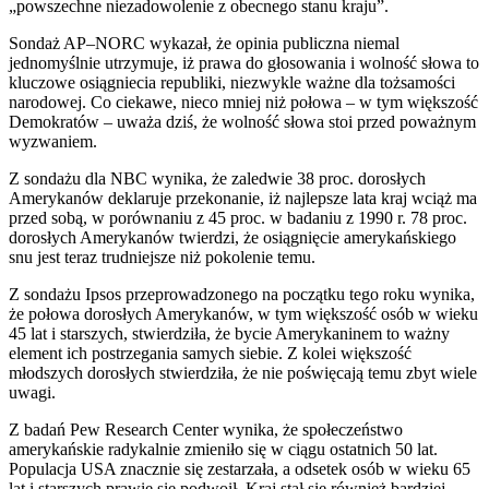
„powszechne niezadowolenie z obecnego stanu kraju”.
Sondaż AP–NORC wykazał, że opinia publiczna niemal
jednomyślnie utrzymuje, iż prawa do głosowania i wolność słowa to
kluczowe osiągniecia republiki, niezwykle ważne dla tożsamości
narodowej. Co ciekawe, nieco mniej niż połowa – w tym większość
Demokratów – uważa dziś, że ​​wolność słowa stoi przed poważnym
wyzwaniem.
Z sondażu dla NBC wynika, że zaledwie 38 proc. dorosłych
Amerykanów deklaruje przekonanie, iż najlepsze lata kraj wciąż ma
przed sobą, w porównaniu z 45 proc. w badaniu z 1990 r. 78 proc.
dorosłych Amerykanów twierdzi, że osiągnięcie amerykańskiego
snu jest teraz trudniejsze niż pokolenie temu.
Z sondażu Ipsos przeprowadzonego na początku tego roku wynika,
że ​​połowa dorosłych Amerykanów, w tym większość osób w wieku
45 lat i starszych, stwierdziła, że ​​bycie Amerykaninem to ważny
element ich postrzegania samych siebie. Z kolei większość
młodszych dorosłych stwierdziła, że ​​nie poświęcają temu zbyt wiele
uwagi.
Z badań Pew Research Center wynika, że społeczeństwo
amerykańskie radykalnie zmieniło się w ciągu ostatnich 50 lat.
Populacja USA znacznie się zestarzała, a odsetek osób w wieku 65
lat i starszych prawie się podwoił. Kraj stał się również bardziej