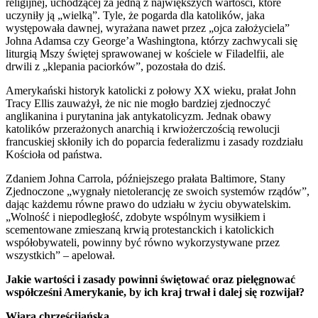
religijnej, uchodzącej za jedną z największych wartości, które
uczyniły ją „wielką”. Tyle, że pogarda dla katolików, jaka
występowała dawnej, wyrażana nawet przez „ojca założyciela”
Johna Adamsa czy George’a Washingtona, którzy zachwycali się
liturgią Mszy świętej sprawowanej w kościele w Filadelfii, ale
drwili z „klepania paciorków”, pozostała do dziś.
Amerykański historyk katolicki z połowy XX wieku, prałat John
Tracy Ellis zauważył, że nic nie mogło bardziej zjednoczyć
anglikanina i purytanina jak antykatolicyzm. Jednak obawy
katolików przerażonych anarchią i krwiożerczością rewolucji
francuskiej skłoniły ich do poparcia federalizmu i zasady rozdziału
Kościoła od państwa.
Zdaniem Johna Carrola, późniejszego prałata Baltimore, Stany
Zjednoczone „wygnały nietolerancję ze swoich systemów rządów”,
dając każdemu równe prawo do udziału w życiu obywatelskim.
„Wolność i niepodległość, zdobyte wspólnym wysiłkiem i
scementowane zmieszaną krwią protestanckich i katolickich
współobywateli, powinny być równo wykorzystywane przez
wszystkich” – apelował.
Jakie wartości i zasady powinni świętować oraz pielęgnować
współcześni Amerykanie, by ich kraj trwał i dalej się rozwijał?
Wiara chrześcijańska