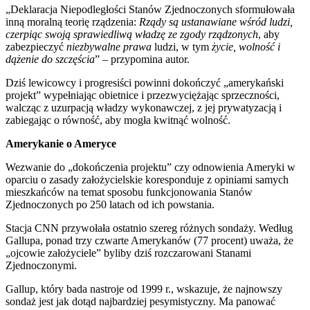
„Deklaracja Niepodległości Stanów Zjednoczonych sformułowała
inną moralną teorię rządzenia:
Rządy są ustanawiane wśród ludzi,
czerpiąc swoją sprawiedliwą władzę ze zgody rządzonych
, aby
zabezpieczyć
niezbywalne prawa
ludzi, w tym
życie, wolność i
dążenie do szczęścia
” – przypomina autor.
Dziś lewicowcy i progresiści powinni dokończyć „amerykański
projekt” wypełniając obietnice i przezwyciężając sprzeczności,
walcząc z uzurpacją władzy wykonawczej, z jej prywatyzacją i
zabiegając o równość, aby mogła kwitnąć wolność.
Amerykanie o Ameryce
Wezwanie do „dokończenia projektu” czy odnowienia Ameryki w
oparciu o zasady założycielskie koresponduje z opiniami samych
mieszkańców na temat sposobu funkcjonowania Stanów
Zjednoczonych po 250 latach od ich powstania.
Stacja CNN przywołała ostatnio szereg różnych sondaży. Według
Gallupa, ponad trzy czwarte Amerykanów (77 procent) uważa, że ​​
„ojcowie założyciele” byliby dziś rozczarowani Stanami
Zjednoczonymi.
Gallup, który bada nastroje od 1999 r., wskazuje, że najnowszy
sondaż jest jak dotąd najbardziej pesymistyczny. Ma panować