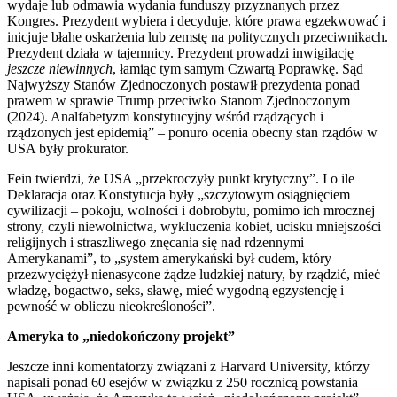
wydaje lub odmawia wydania funduszy przyznanych przez
Kongres. Prezydent wybiera i decyduje, które prawa egzekwować i
inicjuje błahe oskarżenia lub zemstę na politycznych przeciwnikach.
Prezydent działa w tajemnicy. Prezydent prowadzi inwigilację
jeszcze niewinnych
, łamiąc tym samym Czwartą Poprawkę. Sąd
Najwyższy Stanów Zjednoczonych postawił prezydenta ponad
prawem w sprawie Trump przeciwko Stanom Zjednoczonym
(2024). Analfabetyzm konstytucyjny wśród rządzących i
rządzonych jest epidemią” – ponuro ocenia obecny stan rządów w
USA były prokurator.
Fein twierdzi, że USA „przekroczyły punkt krytyczny”. I o ile
Deklaracja oraz Konstytucja były „szczytowym osiągnięciem
cywilizacji – pokoju, wolności i dobrobytu, pomimo ich mrocznej
strony, czyli niewolnictwa, wykluczenia kobiet, ucisku mniejszości
religijnych i straszliwego znęcania się nad rdzennymi
Amerykanami”, to „system amerykański był cudem, który
przezwyciężył nienasycone żądze ludzkiej natury, by rządzić, mieć
władzę, bogactwo, seks, sławę, mieć wygodną egzystencję i
pewność w obliczu nieokreśloności”.
Ameryka to „niedokończony projekt”
Jeszcze inni komentatorzy związani z Harvard University, którzy
napisali ponad 60 esejów w związku z 250 rocznicą powstania