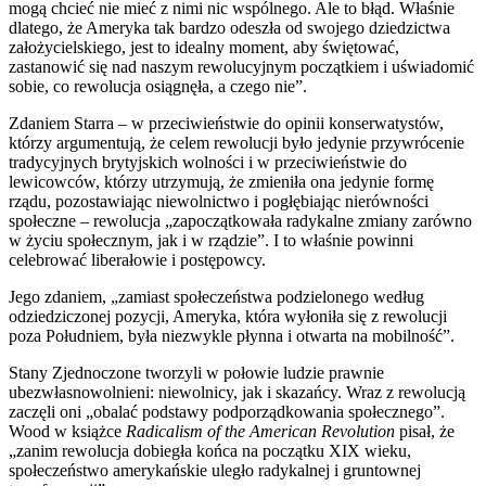
mogą chcieć nie mieć z nimi nic wspólnego. Ale to błąd. Właśnie
dlatego, że Ameryka tak bardzo odeszła od swojego dziedzictwa
założycielskiego, jest to idealny moment, aby świętować,
zastanowić się nad naszym rewolucyjnym początkiem i uświadomić
sobie, co rewolucja osiągnęła, a czego nie”.
Zdaniem Starra – w przeciwieństwie do opinii konserwatystów,
którzy argumentują, że celem rewolucji było jedynie przywrócenie
tradycyjnych brytyjskich wolności i w przeciwieństwie do
lewicowców, którzy utrzymują, że zmieniła ona jedynie formę
rządu, pozostawiając niewolnictwo i pogłębiając nierówności
społeczne – rewolucja „zapoczątkowała radykalne zmiany zarówno
w życiu społecznym, jak i w rządzie”. I to właśnie powinni
celebrować liberałowie i postępowcy.
Jego zdaniem, „zamiast społeczeństwa podzielonego według
odziedziczonej pozycji, Ameryka, która wyłoniła się z rewolucji
poza Południem, była niezwykle płynna i otwarta na mobilność”.
Stany Zjednoczone tworzyli w połowie ludzie prawnie
ubezwłasnowolnieni: niewolnicy, jak i skazańcy. Wraz z rewolucją
zaczęli oni „obalać podstawy podporządkowania społecznego”.
Wood w książce
Radicalism of the American Revolution
pisał, że
„zanim rewolucja dobiegła końca na początku XIX wieku,
społeczeństwo amerykańskie uległo radykalnej i gruntownej