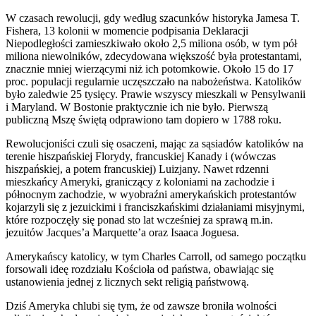
W czasach rewolucji, gdy według szacunków historyka Jamesa T.
Fishera, 13 kolonii w momencie podpisania Deklaracji
Niepodległości zamieszkiwało około 2,5 miliona osób, w tym pół
miliona niewolników, zdecydowana większość była protestantami,
znacznie mniej wierzącymi niż ich potomkowie. Około 15 do 17
proc. populacji regularnie uczęszczało na nabożeństwa. Katolików
było zaledwie 25 tysięcy. Prawie wszyscy mieszkali w Pensylwanii
i Maryland. W Bostonie praktycznie ich nie było. Pierwszą
publiczną Mszę świętą odprawiono tam dopiero w 1788 roku.
Rewolucjoniści czuli się osaczeni, mając za sąsiadów katolików na
terenie hiszpańskiej Florydy, francuskiej Kanady i (wówczas
hiszpańskiej, a potem francuskiej) Luizjany. Nawet rdzenni
mieszkańcy Ameryki, graniczący z koloniami na zachodzie i
północnym zachodzie, w wyobraźni amerykańskich protestantów
kojarzyli się z jezuickimi i franciszkańskimi działaniami misyjnymi,
które rozpoczęły się ponad sto lat wcześniej za sprawą m.in.
jezuitów Jacques’a Marquette’a oraz Isaaca Joguesa.
Amerykańscy katolicy, w tym Charles Carroll, od samego początku
forsowali ideę rozdziału Kościoła od państwa, obawiając się
ustanowienia jednej z licznych sekt religią państwową.
Dziś Ameryka chlubi się tym, że od zawsze broniła wolności