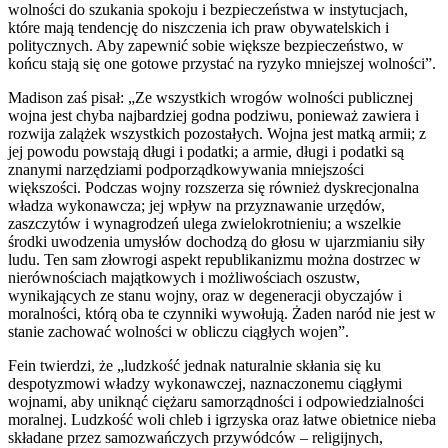
wolności do szukania spokoju i bezpieczeństwa w instytucjach,
które mają tendencję do niszczenia ich praw obywatelskich i
politycznych. Aby zapewnić sobie większe bezpieczeństwo, w
końcu stają się one gotowe przystać na ryzyko mniejszej wolności”.
Madison zaś pisał: „Ze wszystkich wrogów wolności publicznej
wojna jest chyba najbardziej godna podziwu, ponieważ zawiera i
rozwija zalążek wszystkich pozostałych. Wojna jest matką armii; z
jej powodu powstają długi i podatki; a armie, długi i podatki są
znanymi narzędziami podporządkowywania mniejszości
większości. Podczas wojny rozszerza się również dyskrecjonalna
władza wykonawcza; jej wpływ na przyznawanie urzędów,
zaszczytów i wynagrodzeń ulega zwielokrotnieniu; a wszelkie
środki uwodzenia umysłów dochodzą do głosu w ujarzmianiu siły
ludu. Ten sam złowrogi aspekt republikanizmu można dostrzec w
nierównościach majątkowych i możliwościach oszustw,
wynikających ze stanu wojny, oraz w degeneracji obyczajów i
moralności, którą oba te czynniki wywołują. Żaden naród nie jest w
stanie zachować wolności w obliczu ciągłych wojen”.
Fein twierdzi, że „ludzkość jednak naturalnie skłania się ku
despotyzmowi władzy wykonawczej, naznaczonemu ciągłymi
wojnami, aby uniknąć ciężaru samorządności i odpowiedzialności
moralnej. Ludzkość woli chleb i igrzyska oraz łatwe obietnice nieba
składane przez samozwańczych przywódców – religijnych,