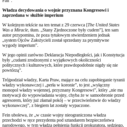
Fall”.
Władza decydowania o wojnie przyznana Kongresowi i
zaprzedana w służbie imperium
W kolejnym tekście na ten temat z 29 czerwca [
The United States
Was a Miracle
, tłum. „Stany Zjednoczone były cudem”], ten sam
autor przypomina, że poza tytułowym stwierdzeniem jednak
„system Ojców Założycieli został sprzedany za prymitywne
wygody imperium”.
W jego opinii zarówno Deklaracja Niepodległości, jak i Konstytucja
były „cudami zrodzonymi z wyjątkowych okoliczności
politycznych i kulturowych, które prawdopodobnie nigdy się nie
powtórzą”.
Trójpodział władzy, Karta Praw, mające na celu zapobieganie tyranii
władzy wykonawczej i „perła w koronie”, to jest „wyłączny
monopol władzy wojennej, przyznany Kongresowi”, który „nie ma
motywacji do wypowiadania wojny, chyba że w samoobronie przed
agresorem, który już złamał pokój – w przeciwieństwie do władzy
wykonawczej”, z biegiem lat zostały wypaczone.
Fein ubolewa, że „w czasie wojny nieograniczona władza
przechodzi w ręce prezydenta pod sztandarem bezpieczeństwa
narodowego, w tym władza pełnienia funkcji prokuratora, sędziego,