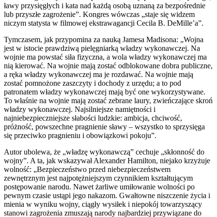
ławy przysięgłych i kata nad każdą osobą uznaną za bezpośrednie
lub przyszłe zagrożenie”. Kongres wówczas „staje się widzem
niczym statysta w filmowej ekstrawagancji Cecila B. DeMille’a”.
Tymczasem, jak przypomina za nauką Jamesa Madisona: „Wojna
jest w istocie prawdziwą pielęgniarką władzy wykonawczej. Na
wojnie ma powstać siła fizyczna, a wola władzy wykonawczej ma
nią kierować. Na wojnie mają zostać odblokowane dobra publiczne,
a ręka władzy wykonawczej ma je rozdawać. Na wojnie mają
zostać pomnożone zaszczyty i dochody z urzędu; a to pod
patronatem władzy wykonawczej mają być one wykorzystywane.
To właśnie na wojnie mają zostać zebrane laury, zwieńczające skroń
władzy wykonawczej. Najsilniejsze namiętności i
najniebezpieczniejsze słabości ludzkie: ambicja, chciwość,
próżność, powszechne pragnienie sławy – wszystko to sprzysięga
się przeciwko pragnieniu i obowiązkowi pokoju”.
Autor ubolewa, że „władzę wykonawczą” cechuje „skłonność do
wojny”. A ta, jak wskazywał Alexander Hamilton, niejako krzyżuje
wolność: „Bezpieczeństwo przed niebezpieczeństwem
zewnętrznym jest najpotężniejszym czynnikiem kształtującym
postępowanie narodu. Nawet żarliwe umiłowanie wolności po
pewnym czasie ustąpi jego nakazom. Gwałtowne niszczenie życia i
mienia w wyniku wojny, ciągły wysiłek i niepokój towarzyszący
stanowi zagrożenia zmuszają narody najbardziej przywiązane do