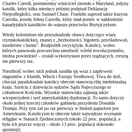
Charles Carroll, prominentny właściciel ziemski z Maryland, jedyny
katolik, który kilka miesięcy później podpisał Deklarację
Niepodległości, oraz Samuel Chase. Franklin zaprosił także kuzyna
Carrolla, jezuitę Johna Carrolla, który miał pomóc w nakłonieniu
kanadyjskich katolików do sojuszu przeciwko Brytyjczykom.
Wtedy kolonistom nie przeszkadzały obawy dotyczące wiary
rzymskokatolickiej, znanej z „bezbożności, bigoterii, prześladowań,
morderstw i buntu”.
Realpolitik
zwyciężyła. Katolicy, wobec
których panowała powszechna nieufność wśród rewolucjonistów,
można powiedzieć – zostali wykorzystani przez rządzących, zresztą
nie pierwszy raz.
Nieufność wobec nich jednak nasiliła się wraz z napływem
migrantów z Irlandii, Włoch i Europy Środkowej. Trwa do dziś,
chociaż paradoksalnie katolicy obecnie stanowią elitę intelektualną
kraju. Sześciu z dziewięciu sędziów Sądu Najwyższego to
członkowie Kościoła. Wysokie stanowiska zajmują także
wiceprezydent i szef amerykańskiej dyplomacji. To samo dotyczy
około jednej trzeciej członków gabinetu prezydenta Donalda
Trumpa. Przy tym zaś po raz pierwszy w historii papieżem jest
Amerykanin. Katolicyzm to obecnie także największe wyznanie
religijne w Stanach Zjednoczonych (około 22 proc. populacji, a
było ich jeszcze więcej – około 13 proc. populacji dokonało
apostazji).