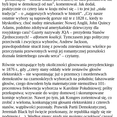
byli lepsi w demokracji od nas”, komentował. Jak dodał,
praktycznie co cztery lata w kraju mówi się – i to jest już „stała
tradycja” – o „najgorszych wyborach w historii”. „Czy nasze
ostatnie wybory są naprawdę gorsze niż te z 1828 r., kiedy to
błyskotliwy, choć nudny mieszkaniec Nowej Anglii, John Quincy
Adams, podobno zdobywał amerykańskie dziewczyny dla
rosyjskiego cara? Gazety nazywały JQA – prezydenta Stanów
Zjednoczonych! –
alfonsem koalicji
. Tymczasem jego polityczny
przeciwnik i zwycięzca wyborów, Andrew Jackson,
prawdopodobnie stracił żonę z powodu zniesławienia: wkrótce po
przeczytaniu przewrotnych wersji jej romantycznej przeszłości
doznała śmiertelnego zawału serca” – czytamy.
Równie wstrząsające były okoliczności glosowania prezydenckiego
w 1876 r., gdy „cztery stany oddały wiele zestawów głosów
elektorskich – nie wspominając już o przemocy i morderstwach
demokratów na czarnoskórych wyborcach na południu; fałszowanie
głosów, czego dowodem była matematycznie niemożliwa 101-
procentowa frekwencja wyborcza w Karolinie Południowej; próby
przekupstwa; wzywanie do wojny domowej i skorumpowane
komisje wyborcze. Nawet po tym, jak Kongres zorientował się, co
zrobić z wieloma, konkurującymi głosami elektorskimi z czterech
stanów, wątpliwości pozostały. Prawnik Partii Demokratycznej,
Jeremiah Black był święcie przekonany, że republika nigdy się nie
podniesie (…). Według niego:
nigdy nie możemy oczekiwać czegoś