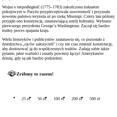
Wojna o niepodległość (1775–1783) zakończona traktatem
pokojowym w Paryżu przypieczętowała suwerenność i przyznała
nowemu państwu terytoria aż po rzekę Missisipi. Cztery lata później
przyjęło ono konstytucję, ustanawiającą ustrój federalny. Wybrano
pierwszego prezydenta George’a Washingtona. Zaczął się bardzo
trudny proces spajania kraju.
Wielu historyków i publicystów zastanawia się, co pozostało z
dziedzictwa „ojców założycieli” i czy nie czas zmienić konstytucję,
aby dostosować ją do współczesnych realiów. Zadają sobie także
pytanie, jakie wartości i zasady powinny łączyć Amerykanów
dzisiaj, gdy są tak bardzo podzieleni.
Zróbmy to razem!
25 zł
50 zł
100 zł
200 zł
500 zł