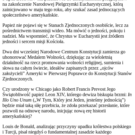
na zakończenie Narodowej Pielgrzymki Eucharystycznej, którą
zainicjowano w maju tego roku, aby szukać zasad jednoczących
społeczeństwo amerykańskie.
Papież nie pojawi się w Stanach Zjednoczonych osobiście, lecz za
pośrednictwem transmisji wideo. Ma mówić o jedności, pokoju i
nadziei. Ma wspomnieć, że Chrystus w Eucharystii jest źródłem
jedności i sercem misji Kościoła.
Dwa dni wcześniej Narodowe Centrum Konstytucji zamierza go
uhonorować Medalem Wolności, dziękując za wieloletnią
działalność na rzecz promowania wolności religijnej, sumienia i
słowa na całym świecie, ideałów zapisanych przez „ojców
założycieli” Ameryki w Pierwszej Poprawce do Konstytucji Stanów
Zjednoczonych.
Czy urodzony w Chicago jako Robert Francis Prevost Jego
Świątobliwość papież Leon XIV, którego dewiza biskupia brzmi:
In
Illo Uno Unum
(„W Tym, Który jest Jeden, jesteśmy jednością”)
będzie miał taką siłę przebicia, że zdoła przekazać przesłanie, które
pozwoli na odnowę narodu, inicjując nową erę historii
amerykańskiej?
Louis de Bonald, analizując przyczyny upadku królestwa polskiego
i Turcji, pisał niegdyś o fundamentalnej zasadzie każdego