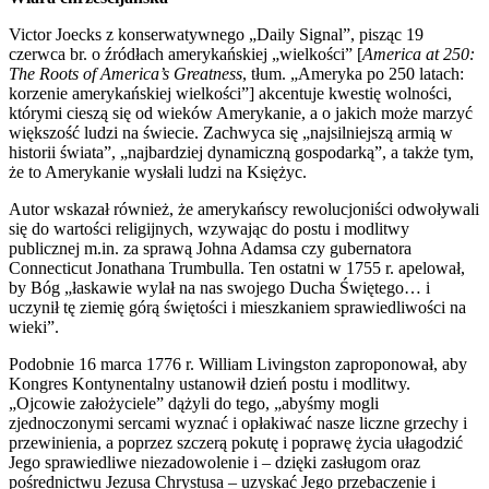
Victor Joecks z konserwatywnego „Daily Signal”, pisząc 19
czerwca br. o źródłach amerykańskiej „wielkości” [
America at 250:
The Roots of America’s Greatness
, tłum. „Ameryka po 250 latach:
korzenie amerykańskiej wielkości”] akcentuje kwestię wolności,
którymi cieszą się od wieków Amerykanie, a o jakich może marzyć
większość ludzi na świecie. Zachwyca się „najsilniejszą armią w
historii świata”, „najbardziej dynamiczną gospodarką”, a także tym,
że to Amerykanie wysłali ludzi na Księżyc.
Autor wskazał również, że amerykańscy rewolucjoniści odwoływali
się do wartości religijnych, wzywając do postu i modlitwy
publicznej m.in. za sprawą Johna Adamsa czy gubernatora
Connecticut Jonathana Trumbulla. Ten ostatni w 1755 r. apelował,
by Bóg „łaskawie wylał na nas swojego Ducha Świętego… i
uczynił tę ziemię górą świętości i mieszkaniem sprawiedliwości na
wieki”.
Podobnie 16 marca 1776 r. William Livingston zaproponował, aby
Kongres Kontynentalny ustanowił dzień postu i modlitwy.
„Ojcowie założyciele” dążyli do tego, „abyśmy mogli
zjednoczonymi sercami wyznać i opłakiwać nasze liczne grzechy i
przewinienia, a poprzez szczerą pokutę i poprawę życia ułagodzić
Jego sprawiedliwe niezadowolenie i – dzięki zasługom oraz
pośrednictwu Jezusa Chrystusa – uzyskać Jego przebaczenie i