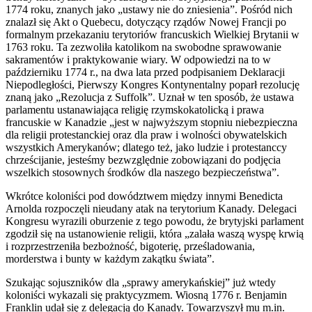
1774 roku, znanych jako „ustawy nie do zniesienia”. Pośród nich
znalazł się Akt o Quebecu, dotyczący rządów Nowej Francji po
formalnym przekazaniu terytoriów francuskich Wielkiej Brytanii w
1763 roku. Ta zezwoliła katolikom na swobodne sprawowanie
sakramentów i praktykowanie wiary. W odpowiedzi na to w
październiku 1774 r., na dwa lata przed podpisaniem Deklaracji
Niepodległości, Pierwszy Kongres Kontynentalny poparł rezolucję
znaną jako „Rezolucja z Suffolk”. Uznał w ten sposób, że ustawa
parlamentu ustanawiająca religię rzymskokatolicką i prawa
francuskie w Kanadzie „jest w najwyższym stopniu niebezpieczna
dla religii protestanckiej oraz dla praw i wolności obywatelskich
wszystkich Amerykanów; dlatego też, jako ludzie i protestanccy
chrześcijanie, jesteśmy bezwzględnie zobowiązani do podjęcia
wszelkich stosownych środków dla naszego bezpieczeństwa”.
Wkrótce koloniści pod dowództwem między innymi Benedicta
Arnolda rozpoczęli nieudany atak na terytorium Kanady. Delegaci
Kongresu wyrazili oburzenie z tego powodu, że ​​brytyjski parlament
zgodził się na ustanowienie religii, która „zalała waszą wyspę krwią
i rozprzestrzeniła bezbożność, bigoterię, prześladowania,
morderstwa i bunty w każdym zakątku świata”.
Szukając sojuszników dla „sprawy amerykańskiej” już wtedy
koloniści wykazali się praktycyzmem. Wiosną 1776 r. Benjamin
Franklin udał się z delegacją do Kanady. Towarzyszył mu m.in.