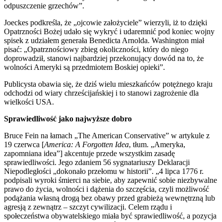
odpuszczenie grzechów”.
Joeckes podkreśla, że „ojcowie założyciele” wierzyli, iż to dzięki
Opatrzności Bożej udało się wykryć i udaremnić pod koniec wojny
spisek z udziałem generała Benedicta Arnolda. Washington miał
pisać: „Opatrznościowy zbieg okoliczności, który do niego
doprowadził, stanowi najbardziej przekonujący dowód na to, że
wolności Ameryki są przedmiotem Boskiej opieki”.
Publicysta obawia się, że dziś wielu mieszkańców potężnego kraju
odchodzi od wiary chrześcijańskiej i to stanowi zagrożenie dla
wielkości USA.
Sprawiedliwość jako najwyższe dobro
Bruce Fein na łamach „The American Conservative” w artykule z
19 czerwca [
America: A Forgotten Idea
, tłum. „Ameryka,
zapomniana idea”] akcentuje przede wszystkim zasadę
sprawiedliwości. Jego zdaniem 56 sygnatariuszy Deklaracji
Niepodległości „dokonało przełomu w historii”. „4 lipca 1776 r.
podpisali wyroki śmierci na siebie, aby zapewnić sobie niezbywalne
prawo do życia, wolności i dążenia do szczęścia, czyli możliwość
podążania własną drogą bez obawy przed grabieżą wewnętrzną lub
agresją z zewnątrz – szczyt cywilizacji. Celem rządu i
społeczeństwa obywatelskiego miała być sprawiedliwość, a pozycja