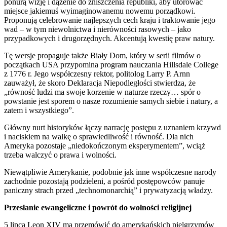
ponurą wizję i dążenie do zniszczenia republiki, aby utorować
miejsce jakiemuś wyimaginowanemu nowemu porządkowi.
Proponują celebrowanie najlepszych cech kraju i traktowanie jego
wad – w tym niewolnictwa i nierówności rasowych – jako
przypadkowych i drugorzędnych. Akcentują kwestię praw natury.
Tę wersje propaguje także Biały Dom, który w serii filmów o
początkach USA przypomina program nauczania Hillsdale College
z 1776 r. Jego współczesny rektor, politolog Larry P. Arnn
zauważył, że skoro Deklaracja Niepodległości stwierdza, że ​​
„równość ludzi ma swoje korzenie w naturze rzeczy… spór o
powstanie jest sporem o nasze rozumienie samych siebie i natury, a
zatem i wszystkiego”.
Główny nurt historyków łączy narrację postępu z uznaniem krzywd
i naciskiem na walkę o sprawiedliwość i równość. Dla nich
Ameryka pozostaje „niedokończonym eksperymentem”, wciąż
trzeba walczyć o prawa i wolności.
Niewątpliwie Amerykanie, podobnie jak inne współczesne narody
zachodnie pozostają podzieleni, a pośród postępowców panuje
paniczny strach przed „technomonarchią” i prywatyzacją władzy.
Przesłanie ewangeliczne i powrót do wolności religijnej
5 lipca Leon XIV ma przemówić do amerykańskich pielgrzymów