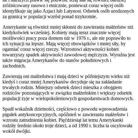
zróżnicowany rasowo i etnicznie, ponieważ coraz więcej osób
identyfikuje się jako Azjaci lub Latynosi. Odsetek osób urodzonych
za granicą w populacji wzrósł ponad trzykrotnie.
Amerykanie są również mniej skłonni do zawierania małżeństw niż
kiedykolwiek wcześniej. Kobiety mają teraz znacznie więcej
możliwości pracy poza domem niż w 1976 r., ale nie poprawiło to
ich sytuacji na lepsze. Mają więcej obowiązków i mniej siły, by
ogarniać coraz więcej rzeczy. Wzrostowi aktywności kobiet
towarzyszy spadek aktywności zawodowej mężczyzn. Wyraźna jest
także migracja Amerykanów do stanów południowych i
zachodnich.
Zawierają oni małżeństwa i mają dzieci w późniejszym wieku niż
kiedyś i coraz mniej Amerykanów decyduje się na zakładanie
trwałych rodzin. Mniejszy odsetek dzieci mieszka z obojgiem
rodziców pozostających w związku małżeńskim i większy odsetek
populacji żyje w wielopokoleniowych gospodarstwach domowych.
Spadł wskaźnik dzietności, częściowo z powodu wprowadzenia
pigułek antykoncepcyjnych, opóźnień w zawieraniu małżeństw i
wzrostu zatrudnienia kobiet. Pięćdziesiąt lat temu Amerykanki
rodziły średnio około troje dzieci, a od 1990 r. liczba ta oscylowała
wokół dwójki.