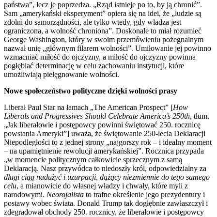
państwa”, lecz je poprzedza. „Rząd istnieje po to, by ją chronić”.
Sam „amerykański eksperyment” opiera się na idei, że „ludzie są
zdolni do samorządności, ale tylko wtedy, gdy władza jest
ograniczona, a wolność chroniona”. Doskonale to miał rozumieć
George Washington, który w swoim przemówieniu pożegnalnym
nazwał unię „głównym filarem wolności”. Umiłowanie jej powinno
wzmacniać miłość do ojczyzny, a miłość do ojczyzny powinna
pogłębiać determinację w celu zachowaniu instytucji, które
umożliwiają pielęgnowanie wolności.
Nowe społeczeństwo polityczne dzięki wolności prasy
Liberał Paul Star na łamach „The American Prospect” [
How
Liberals and Progressives Should Celebrate America’s 250th
, tłum.
„Jak liberałowie i postępowcy powinni świętować 250. rocznicę
powstania Ameryki”] uważa, że świętowanie 250-lecia Deklaracji
Niepodległości to z jednej strony „najgorszy rok – i idealny moment
– ​​na upamiętnienie rewolucji amerykańskiej”. Rocznica przypada
„w momencie politycznym całkowicie sprzecznym z samą
Deklaracją. Nasz przywódca to niedoszły król, odpowiedzialny za
długi ciąg nadużyć i uzurpacji, dążący niezmiennie do tego samego
celu
, a mianowicie do własnej władzy i chwały, które myli z
narodowymi.
Neorojalista
to trafne określenie jego prezydentury i
postawy wobec świata. Donald Trump tak dogłębnie zawłaszczył i
zdegradował obchody 250. rocznicy, że liberałowie i postępowcy