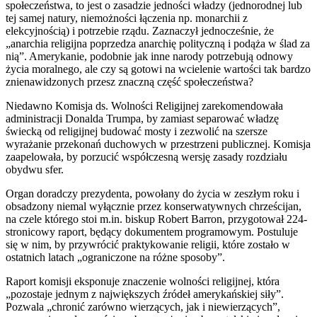
społeczeństwa, to jest o zasadzie jedności władzy (jednorodnej lub
tej samej natury, niemożności łączenia np. monarchii z
elekcyjnością) i potrzebie rządu. Zaznaczył jednocześnie, że
„anarchia religijna poprzedza anarchię polityczną i podąża w ślad za
nią”. Amerykanie, podobnie jak inne narody potrzebują odnowy
życia moralnego, ale czy są gotowi na wcielenie wartości tak bardzo
znienawidzonych przesz znaczną część społeczeństwa?
Niedawno Komisja ds. Wolności Religijnej zarekomendowała
administracji Donalda Trumpa, by zamiast separować władzę
świecką od religijnej budować mosty i zezwolić na szersze
wyrażanie przekonań duchowych w przestrzeni publicznej. Komisja
zaapelowała, by porzucić współczesną wersję zasady rozdziału
obydwu sfer.
Organ doradczy prezydenta, powołany do życia w zeszłym roku i
obsadzony niemal wyłącznie przez konserwatywnych chrześcijan,
na czele którego stoi m.in. biskup Robert Barron, przygotował 224-
stronicowy raport, będący dokumentem programowym. Postuluje
się w nim, by przywrócić praktykowanie religii, które zostało w
ostatnich latach „ograniczone na różne sposoby”.
Raport komisji eksponuje znaczenie wolności religijnej, która
„pozostaje jednym z największych źródeł amerykańskiej siły”.
Pozwala „chronić zarówno wierzących, jak i niewierzących”,