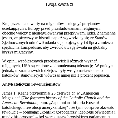
Kraj przez lata otwarty na migrantów – niegdyś purytanów
uciekających z Europy przed prześladowaniami religijnymi –
obecnie walczy z nieuregulowanymi przepływami ludzi. Znamienne
jest to, że pierwszy w historii papież wywodzący się ze Stanów
Zjednoczonych odmówił udania się do ojczyzny i 4 lipca zamierza
spędzić na Lampedusie, aby zwrócić uwagę świata na globalny
kryzys migracyjny.
W opinii współczesnych przedstawicieli różnych wyznań
religijnych, USA są cenione za domniemaną tolerancję. W praktyce
jednak, u zarania swoich dziejów były wrogo nastawione do
katolików, stanowiących wówczas mniej niż 1 procent populacji.
Antykatolicyzm rewolucjonistów
James T. Keane przypomniał 25 czerwca br. w „American
Magazine” [
The forgotten history of the Catholic Church and the
American Revolution
, tłum. „Zapomniana historia Kościoła
katolickiego i rewolucji amerykańskiej”], że tym, co sprowokowało
rewolucję – pomijając „konflikt gospodarczy, ideologie oświecenia i
trendy historyczne” – był szereg ustaw brytyjskiego parlamentu z