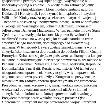
gospodarczą i przemysłową super potęgą, włączając się w
imperialny wyścig o kolonie. To wtedy miało zabraknąć „elity
filozoficznej i intelektualnej”, która mogłaby zastąpić autorów
Deklaracji i Konstytucji, i podtrzymać ich mądrość. „Prezydent
William McKinley oraz zastępca sekretarza marynarki wojennej
Theodore Roosevelt byli politycznymi nowicjuszami w porównaniu
z George’em Washingtonem, Johnem Adamsem, Thomasem
Jeffersonem i Jamesem Madisonem. W tym pamiętnym roku Stany
Zjednoczone zawarły pakt faustowski: porzuciły wolność i
możliwość marszu na własną rękę ku chwale narodu na rzecz
amerykańskiego imperium, dominującego nad światem siłą
militarną. W ten sposób Hawaje zostały zaanektowane, a wojna
amerykańsko-hiszpańska doprowadziła do podboju Filipin, Guam i
Portoryko; Kuba stała się
de facto
państwem satelitarnym; a kolejne
militarne, niekonstytucyjne interwencje prezydenta miały miejsce w
Panamie, Gwatemali, Nikaragui, Hondurasie, Meksyku, Republice
Dominikańskiej i na Haiti. Reszta to już historia. Od tamtej pory
nieograniczone uprawnienia konstytucyjne, w tym uprawnienia
wojenne, stopniowo przechodziły z Kongresu na prezydenta, z
niewielkim lub żadnym oporem społecznym lub kongresmenów.
Prezydent jest teraz koronowany, mając większą nieograniczoną
władzę nad obywatelami amerykańskimi niż Jerzy III nad
amerykańskimi kolonistami, którzy sprowokowali rewolucję.
Prezydent morduje przeciwników, niczym postać z
Ojca
Chrzestnego
. Prezydent inicjuje bezsensowne wojny. Prezydent