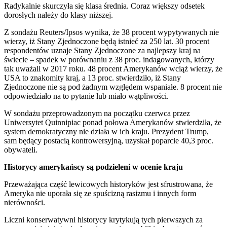
Radykalnie skurczyła się klasa średnia. Coraz większy odsetek
dorosłych należy do klasy niższej.
Z sondażu Reuters/Ipsos wynika, że 38 procent wypytywanych nie
wierzy, iż Stany Zjednoczone będą istnieć za 250 lat. 30 procent
respondentów uznaje Stany Zjednoczone za najlepszy kraj na
świecie – spadek w porównaniu z 38 proc. indagowanych, którzy
tak uważali w 2017 roku. 48 procent Amerykanów wciąż wierzy, że
USA to znakomity kraj, a 13 proc. stwierdziło, iż Stany
Zjednoczone nie są pod żadnym względem wspaniałe. 8 procent nie
odpowiedziało na to pytanie lub miało wątpliwości.
W sondażu przeprowadzonym na początku czerwca przez
Uniwersytet Quinnipiac ponad połowa Amerykanów stwierdziła, że
​​system demokratyczny nie działa w ich kraju. Prezydent Trump,
sam będący postacią kontrowersyjną, uzyskał poparcie 40,3 proc.
obywateli.
Historycy amerykańscy są podzieleni w ocenie kraju
Przeważająca część lewicowych historyków jest sfrustrowana, że
Ameryka nie uporała się ze spuścizną rasizmu i innych form
nierówności.
Liczni konserwatywni historycy krytykują tych pierwszych za