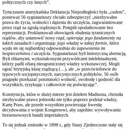
politycznych czy innych”.
Tymczasem amerykańska Deklaracja Niepodległości była „cudem”,
ponieważ 56 sygnatariuszy chciało zabezpieczyć „niezbywalne
prawa do życia, wolności i dążenia do szczęścia, zagwarantowane
przez rząd za zgodą rządzonych. Potępili opodatkowanie bez
reprezentacji. Proklamowali obowiązek obalenia tyranicznych
rządów, aby
ustanowić nowy rząd, opierając jego fundamenty na
takich zasadach i organizując jego władzę w takiej formie, która
wyda im się najbardziej odpowiednia do zapewnienia im
bezpieczeństwa i szczęścia
. Sygnatariusze byli historyczną aberracją.
Byli elitarnymi, wykształconymi przywódcami intelektualnymi,
którzy padli ofiarą nieograniczonej władzy wykonawczej. Mogli
ograć brytyjską klasę rządzącą (…), ale „w przeciwieństwie do
typowych socjopatycznych, narcystycznych polityków, 56 osób
pragnęło przekazać potomności wolność, swobodę i godność dla
wszystkich, ryzykując i całkowicie się poświęcając”.
Konstytucja, która w dużej mierze jest dziełem Madisona, chroniła
niezbywalne prawa jednostki nie tylko poprzez podział władzy,
Kartę Praw, ale przede wszystkim powierzając kwestię
decydowania o wojnie Kongresowi, aby zapobiec wywoływaniu
bezsensownych batalii imperialnych.
To się jednak zmieniło w 1898 r., gdy Stany Zjednoczone stały się