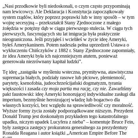
„Nasi przodkowie byli niedoskonali, o czym często przypominają
nam lewicowcy. Ale Deklaracja i Konstytucja zapoczątkowały
system rządów, który poprzez poprawki lub w inny sposób – w tym
wojnę secesyjną – przekształcił Stany Zjednoczone z małego
żołędzia w potężny dąb w ciągu pierwszego stulecia. W ciągu tych
pierwszych, fascynujących stu lat imigracja była praktycznie
nieograniczona. Jeśli przyjąłeś i wcieliłeś w życie ideę Ameryki,
byłeś Amerykaninem. Potem nadeszła pełna uprzedzeń Ustawa o
wykluczeniu Chińczyków z 1882 r. Stany Zjednoczone zapomniały,
że idea Ameryki była ich najcenniejszym atutem, ponieważ
generowała niezrównany kapitał ludzki”.
Tę ideę „zastąpiła w myśleniu wsteczna, prymitywna, atawistyczna
supremacja białych, podziały rasowe lub płciowe, plemienność,
parytety, ksenofobia, judeochrześcijański dogmatyzm, tyrania
większości i zasada
czy moja partia ma rację, czy nie
. Zawarliśmy
pakt faustowski: ideę Ameryki honorującej indywidualne zasługi dla
imperium, bezmyślnie heroizującej władzę lub bogactwo dla
własnych korzyści, bez względu na sprawiedliwość czy moralność.
Wyższe formy życia zostały podporządkowane niższym. Prezydent
Donald Trump jest doskonałym przykładem tego katastrofalnego
upadku, niczym upadek Lucyfera z nieba” – komentuje Bruce Fein,
były zastępca zastępcy prokuratora generalnego za prezydentury
Ronalda Reagana i autor książki „American Empire Before The