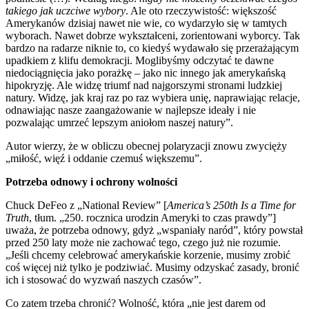
takiego jak uczciwe wybory
. Ale oto rzeczywistość: większość
Amerykanów dzisiaj nawet nie wie, co wydarzyło się w tamtych
wyborach. Nawet dobrze wykształceni, zorientowani wyborcy. Tak
bardzo na radarze niknie to, co kiedyś wydawało się przerażającym
upadkiem z klifu demokracji. Moglibyśmy odczytać te dawne
niedociągnięcia jako porażkę – jako nic innego jak amerykańską
hipokryzję. Ale widzę triumf nad najgorszymi stronami ludzkiej
natury. Widzę, jak kraj raz po raz wybiera unię, naprawiając relacje,
odnawiając nasze zaangażowanie w najlepsze ideały i nie
pozwalając umrzeć lepszym aniołom naszej natury”.
Autor wierzy, że w obliczu obecnej polaryzacji znowu zwycięży
„miłość, więź i oddanie czemuś większemu”.
Potrzeba odnowy i ochrony wolności
Chuck DeFeo z „National Review” [
America’s 250th Is a Time for
Truth
, tłum. „250. rocznica urodzin Ameryki to czas prawdy”]
uważa, że potrzeba odnowy, gdyż „wspaniały naród”, który powstał
przed 250 laty może nie zachować tego, czego już nie rozumie.
„Jeśli chcemy celebrować amerykańskie korzenie, musimy zrobić
coś więcej niż tylko je podziwiać. Musimy odzyskać zasady, bronić
ich i stosować do wyzwań naszych czasów”.
Co zatem trzeba chronić? Wolność, która „nie jest darem od