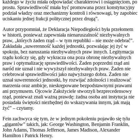
każdego w życiu miała odpowiadać charakterowi i osiągnięciom, po
prostu. Sprawiedliwość miała być promowana przez konstytucyjny
podział władzy oraz mechanizmy kontroli i równowagi, by zapobiec
uciskaniu jednej frakcji politycznej przez drugą”.
Autor przypomniał, że Deklaracja Niepodległości była przełomem
w historii, ponieważ zapewniała nienaruszalność niezbywalnych
praw, „których żaden rząd – w tym republiki – nie może odebrać”.
Zakładała „suwerenność każdej jednostki, pozwalając jej żyć w
spokoju, bez naruszania niezbywalnych praw innych. Legitymacja
rządu kończy się, gdy wykracza ona poza obronę niezbywalnych
praw i optymalizację sprawiedliwości. Żaden poprzedni rząd ani
naród nie uznał i nie wywyższył niezbywalnych praw. Żaden nie
celebrował sprawiedliwości jako najwyższego dobra. Żaden nie
uznał suwerenności jednostki, by rozwijać zdolności i realizować
marzenia oraz ambicje, nieskrępowane bezpodstawnymi prawami
ani przymusem. Ojcowie Założyciele stworzyli bezprecedensowy
rząd, ponieważ znali ważną prawdę: żadna osoba ani instytucja nie
posiadała świętości niezbędnej do wskazywania innym, jak mają
żyć” – czytamy.
Fein zachwyca się tym, że w jednym pokoleniu pojawiło się tylu
„gigantów” takich, jak: George Washington, Benjamin Franklin,
John Adams, Thomas Jefferson, James Madison, Alexander
Hamilton i Patrick Henry.