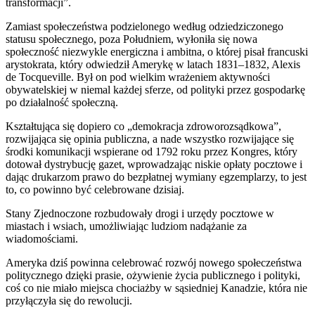
transformacji”.
Zamiast społeczeństwa podzielonego według odziedziczonego
statusu społecznego, poza Południem, wyłoniła się nowa
społeczność niezwykle energiczna i ambitna, o której pisał francuski
arystokrata, który odwiedził Amerykę w latach 1831–1832, Alexis
de Tocqueville. Był on pod wielkim wrażeniem aktywności
obywatelskiej w niemal każdej sferze, od polityki przez gospodarkę
po działalność społeczną.
Kształtująca się dopiero co „demokracja zdroworozsądkowa”,
rozwijająca się opinia publiczna, a nade wszystko rozwijające się
środki komunikacji wspierane od 1792 roku przez Kongres, który
dotował dystrybucję gazet, wprowadzając niskie opłaty pocztowe i
dając drukarzom prawo do bezpłatnej wymiany egzemplarzy, to jest
to, co powinno być celebrowane dzisiaj.
Stany Zjednoczone rozbudowały drogi i urzędy pocztowe w
miastach i wsiach, umożliwiając ludziom nadążanie za
wiadomościami.
Ameryka dziś powinna celebrować rozwój nowego społeczeństwa
politycznego dzięki prasie, ożywienie życia publicznego i polityki,
coś co nie miało miejsca chociażby w sąsiedniej Kanadzie, która nie
przyłączyła się do rewolucji.