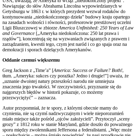
USA, uważają, że Ameryka to wciąż „niedokończony projekt”.
Nawiązując do słów Abrahama Lincolna wypowiedzianych w
Getysburgu w 1863 r. w których prezydent wezwał rodaków do
kontynuowania „niedokończonego dzieła” budowy kraju opartego
na zasadach wolności i równości, profesorowie prestiżowej uczelni
Ligii Bluszczowej w zbiorze
America Unfinished: 250 Years of Law
and Governance
[„Ameryka niedokończona: 250 lat prawa i
rządów”], koncentrują się na wyzwaniach związanych z prawem i
zarządzaniem, kwestii tego, czym jest naród i co go spaja oraz na
demokracji i sporach dzielących Amerykanów.
Oddanie czemuś większemu
Greg Jackson z „Time’a” [
America: Success or Failure?
Both!
,
tłum. „Ameryka: sukces czy porażka? Jedno i drugie!”] uważa, że
„uznanie dwoistej natury przeszłości narodu nie umniejsza
znaczenia jego trwałości. W rzeczywistości, przyznanie się do
najgorszych błędów w historii pokazuje, co możemy
przezwyciężyć” – zaznacza.
Autor przypomniał, że te spory, z którymi obecnie mamy do
czynienia, nie są czymś nadzwyczajnym i wiele nieporozumień
miało miejsce także pośród „ojców założycieli”. Przytoczył „sceny
grozy” z 1812 roku w stanie Maryland, gdzie doszło do poważnego
sporu między zwolennikami Jeffersona a federalistami. „Więc może
– posłuchajcie – można śmiało powiedzieć, że nasi przodkowie nie