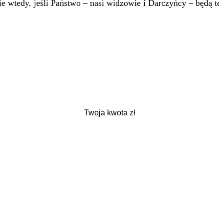
 wtedy, jeśli Państwo – nasi widzowie i Darczyńcy – będą te