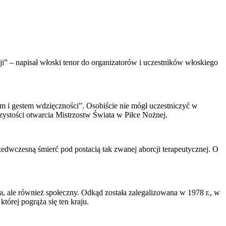
ji” – napisał włoski tenor do organizatorów i uczestników włoskiego
jem i gestem wdzięczności”. Osobiście nie mógł uczestniczyć w
stości otwarcia Mistrzostw Świata w Piłce Nożnej.
zedwczesną śmierć pod postacią tak zwanej aborcji terapeutycznej. O
, ale również społeczny. Odkąd została zalegalizowana w 1978 r., w
órej pogrąża się ten kraju.