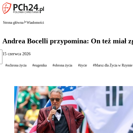
Strona główna
Wiadomości
Andrea Bocelli przypomina: On też miał zg
15 czerwca 2026
#ochrona życia
#eugenika
#obrona życia
#życie
#Marsz dla Życia w Rzymie