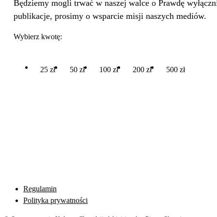
Będziemy mogli trwać w naszej walce o Prawdę wyłącznie
publikacje, prosimy o wsparcie misji naszych mediów.
Wybierz kwotę:
25 zł
50 zł
100 zł
200 zł
500 zł
Regulamin
Polityka prywatności