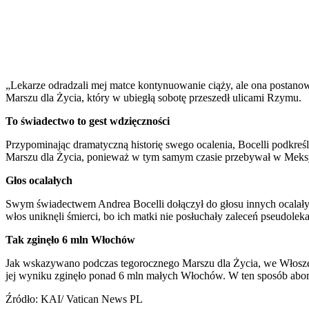
„Lekarze odradzali mej matce kontynuowanie ciąży, ale ona postanowi
Marszu dla Życia, który w ubiegłą sobotę przeszedł ulicami Rzymu.
To świadectwo to gest wdzięczności
Przypominając dramatyczną historię swego ocalenia, Bocelli podkreśl
Marszu dla Życia, ponieważ w tym samym czasie przebywał w Meksyk
Głos ocalałych
Swym świadectwem Andrea Bocelli dołączył do głosu innych ocalałych,
włos uniknęli śmierci, bo ich matki nie posłuchały zaleceń pseudoleka
Tak zginęło 6 mln Włochów
Jak wskazywano podczas tegorocznego Marszu dla Życia, we Włoszech 
jej wyniku zginęło ponad 6 mln małych Włochów. W ten sposób aborcj
Źródło: KAI/ Vatican News PL