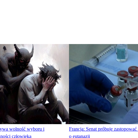
szywa wolność wyboru i
Francja: Senat próbuje zastopować
dności człowieka
o eutanazji