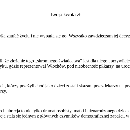
ła zaufać życiu i nie wyparła się go. Wszystko zawdzięczam tej decyz
ił, że złożenie tego „skromnego świadectwa” jest dla niego „przywile
u, gdzie reprezentował Włochów, pod nieobecność piłkarzy, na uroczy
 którzy przeżyli choć jako dzieci zostali skazani przez lekarzy na pr
rzy.
aborcja to nie tylko dramat osobisty, matki i nienarodzonego dziecka
a stała się jednym z głównych czynników demograficznej zapaści, w kt