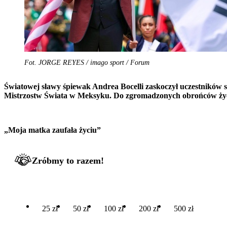
Fot. JORGE REYES / imago sport / Forum
Światowej sławy śpiewak Andrea Bocelli zaskoczył uczestników s
Mistrzostw Świata w Meksyku. Do zgromadzonych obrońców życia 
„Moja matka zaufała życiu”
Zróbmy to razem!
25 zł
50 zł
100 zł
200 zł
500 zł