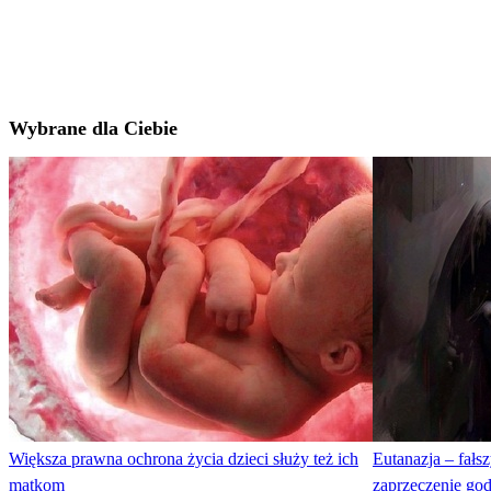
Wybrane dla Ciebie
Większa prawna ochrona życia dzieci służy też ich
Eutanazja – fał
matkom
zaprzeczenie go