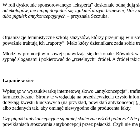
W roli dyskretnie sponsorowanego „eksperta” doskonale odnajdują si
od ekologów, nie mogą dogadać się z jakimś dużym biznesem, który d
albo pigułek antykoncepcyjnych –
przyznała Szczuka.
Organizacje feministyczne szkolą stażystów, którzy przejmują wirus
poważnie traktują ich „raporty”. Mało który dziennikarz zada sobie 
Młodzi w promocji wirusowej sprawdzają się doskonale. Również w i
sypnąć sloganami i pokierować do „rzetelnych” źródeł. A źródeł tak
Łapanie w sieć
Wpisując w wyszukiwarkę internetową słowo „antykoncepcja”, trafi
farmaceutyczne. Strony te wyglądają na przedsięwzięcia czysto infor
dotykają kwestii kluczowych (na przykład, powikłań antykoncepcji), je
albo zadanych tak, aby ominąć niewygodne dla producenta fakty.
Czy pigułki antykoncepcyjne są mniej skuteczne wśród palaczy?
Nie 
powikłaniach stosowania antykoncepcji przez palaczki. Czyli nie ma p