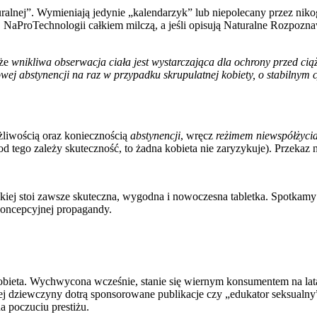
ralnej”. Wymieniają jedynie „kalendarzyk” lub niepolecany przez nikog
NaProTechnologii całkiem milczą, a jeśli opisują Naturalne Rozpozna
 że
wnikliwa obserwacja ciała jest wystarczająca dla ochrony przed cią
wej abstynencji na raz w przypadku skrupulatnej kobiety, o ­stabilnym
ążliwością oraz koniecznością
abstynencji
, wręcz
reżimem niewspółżyci
 od tego zależy skuteczność, to żadna kobieta nie zaryzykuje). Przekaz 
olickiej stoi zawsze skuteczna, wygodna i nowoczesna tabletka. Spotka
koncepcyjnej propagandy.
bieta. Wychwycona wcześnie, stanie się wiernym konsumentem na lata.
ej dziewczyny dotrą sponsorowane publikacje czy „edukator seksualny”
na poczuciu prestiżu.