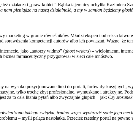
ę też działaczki „praw kobiet”. Rąbka tajemnicy uchyliła Kazimiera 
a nam pieniądze na naszą działalność, a my w zamian będziemy głosić
owy marketing w gronie rówieśników. Młodzi eksperci od seksu łatwo w
trud sprawdzenia kompetencji autorów albo ich powiązań. Ważne, że tema
nternecie, jako „autorzy widmo” (
ghost writers
) – wieloimienni inter
ich biznes farmaceutyczny przygotował w sieci całe mnóstwo.
my na wysoko pozycjonowane linki do portali, forów dyskusyjnych, w
macyjne, tylko trochę zbyt profesjonalne, wymuskane i atrakcyjne. Po
st za to cała litania pytań albo zwyczajnie głupich – jak:
Czy stosunek
potwierdzono takiego związku, trudno wręcz wyobrazić sobie jego mec
roblemu – myśli paląca nastolatka. Przecież rzetelny portal na pewno w