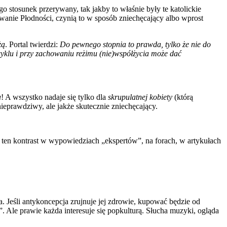
o stosunek przerywany, tak jakby to właśnie były te katolickie
wanie Płodności, czynią to w sposób zniechęcający albo wprost
żą
. Portal twierdzi:
Do pewnego stopnia to prawda, tylko że nie do
 cyklu i przy zachowaniu reżimu (nie)współżycia może dać
a
! A wszystko nadaje się tylko dla
skrupulatnej kobiety
(którą
nieprawdziwy, ale jakże skutecznie zniechęcający.
my ten kontrast w wypowiedziach „ekspertów”, na forach, w artykułach
 Jeśli antykoncepcja zrujnuje jej zdrowie, kupować będzie od
. Ale prawie każda interesuje się popkulturą. Słucha muzyki, ogląda