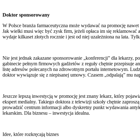
Doktor sponsorowany
W Polsce branża farmaceutyczna może wydawać na promocję nawet kilk
Jak wielki musi więc być zysk firm, jeżeli opłaca im się reklamować a
wydaje kilkaset złotych rocznie i jest od niej uzależniona na lata. 
Nie jest jednak zakazane sponsorowanie „konferencji” dla lekarzy,
gabinecie pełnym firmowych gadżetów z reguły chętnie przepisuje ant
listę adresów polecanych na zdrowotnym portalu internetowym. Ludzi
doktor wywiązuje się z niepisanej umowy. Czasem „odpalają” mu nap
Jeszcze lepszą inwestycją w promocję jest znany lekarz, który pojaw
ekspert medialny. Takiego doktora z telewizji szkoły chętnie zapro
prowadzić centrum informacji albo dyskretny punkt wydawania antyk
lekarskim. Dla biznesu – inwestycja idealna.
Idee, które rozkręcają biznes