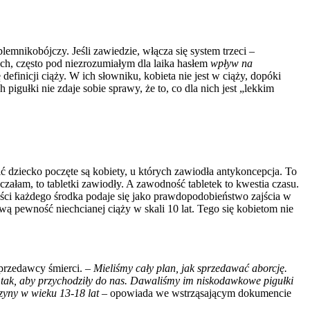
lemnikobójczy. Jeśli zawiedzie, włącza się system trzeci –
ch, często pod niezrozumiałym dla laika hasłem
wpływ na
finicji ciąży. W ich słowniku, kobieta nie jest w ciąży, dopóki
igułki nie zdaje sobie sprawy, że to, co dla nich jest „lekkim
ć dziecko poczęte są kobiety, u których zawiodła antykoncepcja. To
czałam, to tabletki zawiodły. A zawodność tabletek to kwestia czasu.
ści każdego środka podaje się jako prawdopodobieństwo zajścia w
ową pewność niechcianej ciąży w skali 10 lat. Tego się kobietom nie
sprzedawcy śmierci.
– Mieliśmy cały plan, jak sprzedawać aborcję.
iu tak, aby przychodziły do nas. Dawaliśmy im niskodawkowe pigułki
zyny w wieku 13-18 lat –
opowiada we wstrząsającym dokumencie