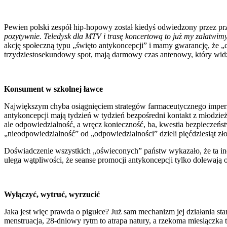
Pewien polski zespół hip-hopowy został kiedyś odwiedzony przez pr
pozytywnie. Teledysk dla MTV i trasę koncertową to już my załatwim
akcję społeczną typu „święto antykoncepcji” i mamy gwarancję, że „ce
trzydziestosekundowy spot, mają darmowy czas antenowy, który wid
Konsument w szkolnej ławce
Największym chyba osiągnięciem strategów farmaceutycznego imperium 
antykoncepcji mają tydzień w tydzień bezpośredni kontakt z młodzie
ale odpowiedzialność, a wręcz konieczność, ba, kwestia bezpieczeńst
„nieodpowiedzialność” od „odpowiedzialności” dzieli pięćdziesiąt z
Doświadczenie wszystkich „oświeconych” państw wykazało, że ta indo
ulega wątpliwości, że seanse promocji antykoncepcji tylko dolewają
Wyłączyć, wytruć, wyrzucić
Jaka jest więc prawda o pigułce? Już sam mechanizm jej działania st
menstruacja, 28-dniowy rytm to atrapa natury, a rzekoma miesiączka 