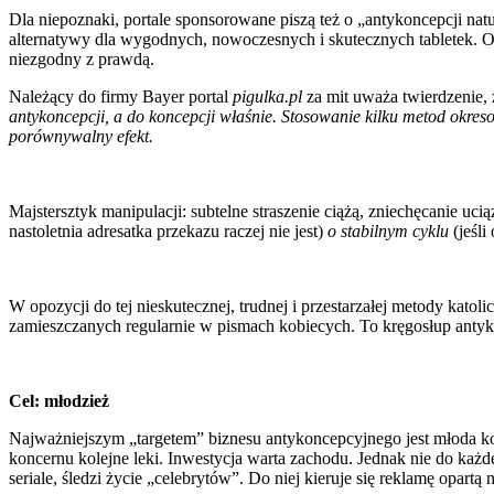
Dla niepoznaki, portale sponsorowane piszą też o „antykoncepcji natu
alternatywy dla wygodnych, nowoczesnych i skutecznych tabletek. O 
niezgodny z prawdą.
Należący do firmy Bayer portal
pigulka.pl
za mit uważa twierdzenie,
antykoncepcji, a do koncepcji właśnie. Stosowanie kilku metod okreso
porównywalny efekt.
Majstersztyk manipulacji: subtelne straszenie ciążą, zniechęcanie uci
nastoletnia adresatka przekazu raczej nie jest)
o stabilnym cyklu
(jeśli
W opozycji do tej nieskutecznej, trudnej i przestarzałej metody kat
zamieszczanych regularnie w pismach kobiecych. To kręgosłup anty
Cel: młodzież
Najważniejszym „targetem” biznesu antykoncepcyjnego jest młoda ko
koncernu kolejne leki. Inwestycja warta zachodu. Jednak nie do każd
seriale, śledzi życie „celebrytów”. Do niej kieruje się reklamę opartą 