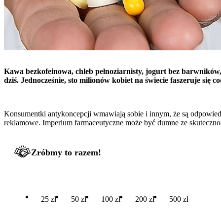
Kawa bezkofeinowa, chleb pełnoziarnisty, jogurt bez barwników
dziś. Jednocześnie, sto milionów kobiet na świecie faszeruje się
Konsumentki antykoncepcji wmawiają sobie i innym, że są odpowiedz
reklamowe. Imperium farmaceutyczne może być dumne ze skutecznoś
Zróbmy to razem!
25 zł
50 zł
100 zł
200 zł
500 zł