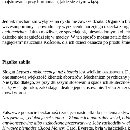
majstrowania przy hormonach, jakie się z tym wiążą.
Jednak mechanizm wyłączenia cyklu nie zawsze działa. Organizm broni 
wczesnoporonny – powodujący wyrzucenie poczętego dziecka z organi
endometrium
. Jak to możliwe, że sprzedaje się nieświadomym kobiet
dziecko nie zagnieździ się w macicy. W ten sposób można zataić dział
nagięciem” nauczania Kościoła, dla ich dzieci oznacza po prostu śmie
Pigułka zabija
Slogan
Lepsza antykoncepcja niż aborcja
jest wielkim oszustwem. Dan
one stanowią większość klientek aborterów. Mechanizm psychiczny jest
Nie tylko dlatego, że przy dłuższym stosowaniu spada ich skuteczn
ciążę w ciągu roku, zakładając idealne jego stosowanie. Tylko że sze
mówi wprost.
Fałszywe poczucie bezkarności zachęca nastolatki do nasilenia aktyw
Nazywał się „edukacja seksualna”. Złamać ich naturalny wstyd, oddzi
antykoncepcyjne albo uszkodzone prezerwatywy, żeby zachodziły w c
Krwawe pieniądze
(
Blood Money
) Carol Everette, była właścicielka 