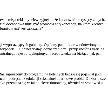
wa emisja reklamy telewizyjnej może kosztować sto tysięcy złotych.
ardziej dochodowa musi być promocja antykoncepcji, na którą klientka
 branżowymi) jest ­zakazana?
dacji wyposażających gabinety. Opalony pan doktor w odnowionym
i wypadek… Gabinet dostaje odznaczenie za „przyjazność” i trafia na
entralnego rejestru wykupionych recept wiedzą na bieżąco, jak pan
 Raz zaproszony do programu, w kolejnych będzie się pojawiał jako
oncern podręcznik edukacji seksualnej i darmowe próbki. Doktor może
ybko przeradza się w fakt niekwestionowany, również w środowisku