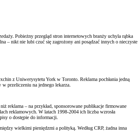
zedaży. Pobieżny przegląd stron internetowych branży uchyla rąbka
a – nikt nie lubi czuć się zagrożony ani posądzać innych o nieczyste
x­chin z Uniwerysytetu York w Toronto. Reklama pochłania jedną
 w przeliczeniu na jednego lekarza.
 niż reklama – na przykład, sponsorowane publikacje firmowane
lach reklamowych. W latach 1998-2004 ich liczba wzrosła
isy o dostępie do informacji.
 między wielkimi pieniędzmi a polityką. Według CRP, żadna inna