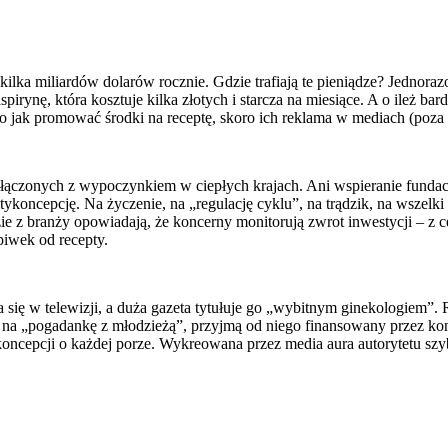
a miliardów dolarów rocznie. Gdzie trafiają te pieniądze? Jednorazo
spirynę, która kosztuje kilka złotych i starcza na miesiące. A o ileż b
Tylko jak promować środki na receptę, skoro ich reklama w mediach (poza
 połączonych z wypoczynkiem w ciepłych krajach. Ani wspieranie fun
ykoncepcję. Na życzenie, na „regulację cyklu”, na trądzik, na wszelk
e z branży opowiadają, że koncerny monitorują zwrot inwestycji – z c
iwek od recepty.
ia się w telewizji, a duża gazeta tytułuje go „wybitnym ginekologiem”.
szą na „pogadankę z młodzieżą”, przyjmą od niego finansowany przez k
oncepcji o każdej porze. Wykreowana przez media aura autorytetu sz