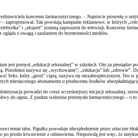
zedstawiciela koncernu farmaceutycznego.
– Napiszcie piosenkę o anty
y –
zaproponował. Tak powstają kampanie reklamowe, w których „celebr
lebrytka” i „ekspert” zostaną zaproszeni do telewizji. Koncerny farma
z ogląda z uwagą i zaufaniem do bezstronności mediów.
jest pomysł „edukacji seksualnej” w szkołach. Oto za pieniądze podat
żą. Przedmiot nazywa się „wychowanie”, „edukacja” lub „zdrowie”. Dz
wa! Seks, który „grozi” ciążą, nazywa się niezabezpieczonym. Ten w pr
łotych miesięcznego abonamentu u producenta środków ubezpładniającyc
ktrynacja prowadzi do coraz wcześniejszej inicjacji seksualnej, szer
 oliwy do ognia. Z punktu widzenia przemysłu farmaceutycznego – o to 
anowi temat tabu. Pigułka powoduje ubezpłodnienie przez sztuczne blok
to po prostu krwawienie z odstawienia. Nieprawdą jest więc, że antyk