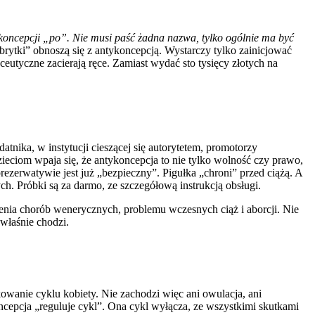
koncepcji „po”. Nie musi paść żadna nazwa, tylko ogólnie ma być
ytki” obnoszą się z antykoncepcją. Wystarczy tylko zainicjować
ceutyczne zacierają ręce. Zamiast wydać sto tysięcy złotych na
nika, w instytucji cieszącej się autorytetem, promotorzy
ieciom wpaja się, że antykoncepcja to nie tylko wolność czy prawo,
ezerwatywie jest już „bezpieczny”. Pigułka „chroni” przed ciążą. A
h. Próbki są za darmo, ze szczegółową instrukcją obsługi.
zenia chorób wenerycznych, problemu wczesnych ciąż i aborcji. Nie
właśnie chodzi.
owanie cyklu kobiety. Nie zachodzi więc ani owulacja, ani
oncepcja „reguluje cykl”. Ona cykl wyłącza, ze wszystkimi skutkami