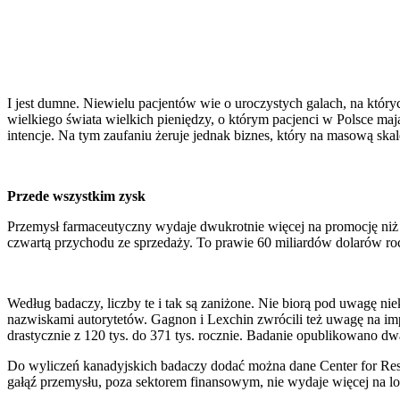
I jest dumne. Niewielu pacjentów wie o uroczystych galach, na któr
wielkiego świata wielkich pieniędzy, o którym pacjenci w Polsce maj
intencje. Na tym zaufaniu żeruje jednak biznes, który na masową ska
Przede wszystkim zysk
Przemysł farmaceutyczny wydaje dwukrotnie więcej na promocję niż 
czwartą przychodu ze sprzedaży. To prawie 60 miliardów dolarów roc
Według badaczy, liczby te i tak są zaniżone. Nie biorą pod uwagę 
nazwiskami autorytetów. Gagnon i Lexchin zwrócili też uwagę na i
drastycznie z 120 tys. do 371 tys. rocznie. Badanie opublikowano d
Do wyliczeń kanadyjskich badaczy dodać można dane Center for Respo
gałąź przemysłu, poza sektorem finansowym, nie wydaje więcej na lo