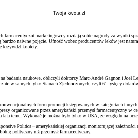
ych farmaceutyczni marketingowcy rozdają sobie nagrody za wyniki spr
ą bardzo naiwne pojęcie. Ufność wobec producentów leków jest naturaln
lę krzywdzi kobiety.
na badania naukowe, obliczyli doktorzy Marc-André Gagnon i Joel Le
znie w samych tylko Stanach Zjednoczonych, czyli 61 tysięcy dolarów
niekonwencjonalnych form promocji księgowanych w kategoriach innych
mprezy organizowane przez amerykański przemysł farmaceutyczny w ce
wa lata temu. Wykonać je można było tylko w USA, ze względu na przep
nsive Politics – amerykańskiej organizacji monitorującej zależności
bbing polityczny niż przemysł farmaceutyczny.