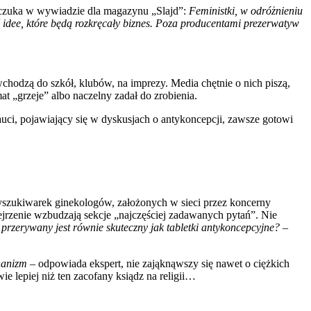
Szczuka w wywiadzie dla magazynu „Slajd”:
Feministki, w odróżnieniu
 idee, które będą rozkręcały biznes. Poza producentami prezerwatyw
chodzą do szkół, klubów, na imprezy. Media chętnie o nich piszą,
t „grzeje” albo naczelny zadał do zrobienia.
nauci, pojawiający się w dyskusjach o antykoncepcji, zawsze gotowi
yszukiwarek ginekologów, założonych w sieci przez koncerny
dejrzenie wzbudzają sekcje „najczęściej zadawanych pytań”. Nie
 przerywany jest równie skuteczny jak tabletki antykoncepcyjne?
–
hanizm
– odpowiada ekspert, nie zająknąwszy się nawet o ciężkich
ie lepiej niż ten zacofany ksiądz na religii…