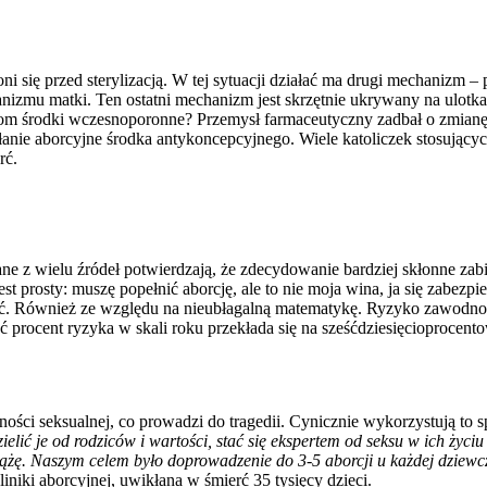
się przed sterylizacją. W tej sytuacji działać ma drugi mechanizm – p
zmu matki. Ten ostatni mechanizm jest skrzętnie ukrywany na ulotka
om środki wczesnoporonne? Przemysł farmaceutyczny zadbał o zmianę de
anie aborcyjne środka antykoncepcyjnego. Wiele katoliczek stosujących p
rć.
e z wielu źródeł potwierdzają, że zdecydowanie bardziej skłonne zabi
 prosty: muszę popełnić aborcję, ale to nie moja wina, ja się zabezpie
ość. Również ze względu na nieubłagalną matematykę. Ryzyko zawodno
ść procent ryzyka w skali roku przekłada się na sześćdziesięcioprocent
ności seksualnej, co prowadzi do tragedii. Cynicznie wykorzystują to 
elić je od rodziców i wartości, stać się ekspertem od seksu w ich życ
iążę. Naszym celem było doprowadzenie do 3-5 aborcji u każdej dziewc
kliniki aborcyjnej, uwikłana w śmierć 35 tysięcy dzieci.