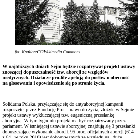
fot. Kpalion/CC/Wikimedia Commons
W najbliższych dniach Sejm będzie rozpatrywał projekt ustawy
znoszącej dopuszczalność tzw. aborcji ze względów
medycznych. Działacze pro-life apelują do posłów o obecność
na głosowaniu i opowiedzenie się po stronie życia.
Solidarna Polska, przyłączając się do antyaborcyjnej kampanii
rozpoczętej przez Fundację Pro – prawo do życia, złożyła w Sejmie
projekt ustawy wykluczającej tzw. eugeniczną przesłankę
aborcyjną. W tym tygodniu projekt ma być rozpatrywany przez
parlament. W istniejącej ustawie aborcyjnej znajdują się 3 przesłanki
dopuszczające wykonanie aborcji. 95 proc. oficjalnych aborcji (614
z 641 w roku 2010) jest dokonywanych ze względu na „duże