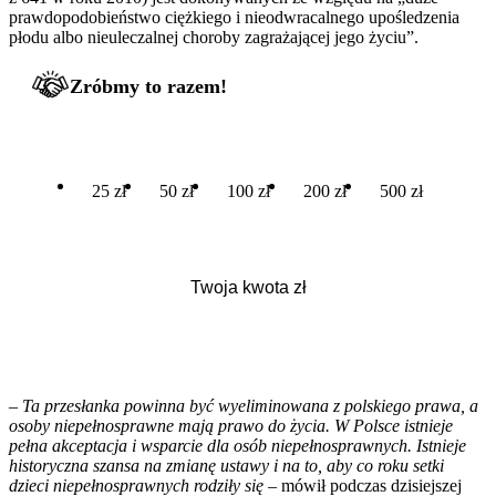
prawdopodobieństwo ciężkiego i nieodwracalnego upośledzenia
płodu albo nieuleczalnej choroby zagrażającej jego życiu”.
Zróbmy to razem!
25 zł
50 zł
100 zł
200 zł
500 zł
–
Ta przesłanka powinna być wyeliminowana z polskiego prawa, a
osoby niepełnosprawne mają prawo do życia. W Polsce istnieje
pełna akceptacja i wsparcie dla osób niepełnosprawnych. Istnieje
historyczna szansa na zmianę ustawy i na to, aby co roku setki
dzieci niepełnosprawnych rodziły się –
mówił podczas dzisiejszej