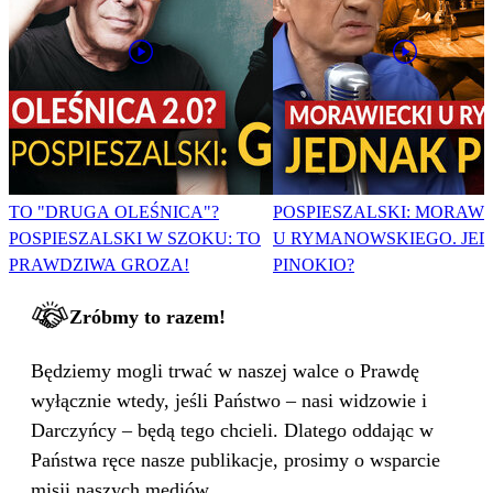
TO "DRUGA OLEŚNICA"?
POSPIESZALSKI: MORAWI
POSPIESZALSKI W SZOKU: TO
U RYMANOWSKIEGO. JE
PRAWDZIWA GROZA!
PINOKIO?
Zróbmy to razem!
Będziemy mogli trwać w naszej walce o Prawdę
wyłącznie wtedy, jeśli Państwo – nasi widzowie i
Darczyńcy – będą tego chcieli. Dlatego oddając w
Państwa ręce nasze publikacje, prosimy o wsparcie
misji naszych mediów.