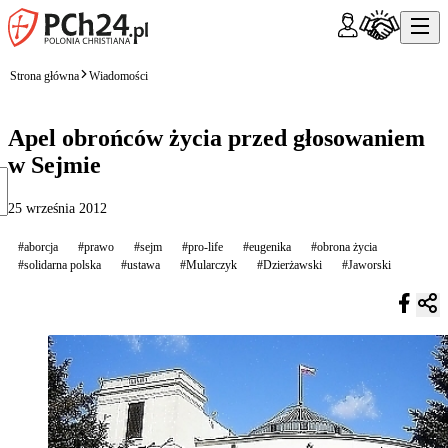
Strona główna
Wiadomości
Apel obrońców życia przed głosowaniem
w Sejmie
25 września 2012
#aborcja
#prawo
#sejm
#pro-life
#eugenika
#obrona życia
#solidarna polska
#ustawa
#Mularczyk
#Dzierżawski
#Jaworski