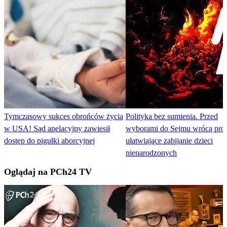
Tymczasowy sukces obrońców życia
Polityka bez sumienia. Przed
w USA! Sąd apelacyjny zawiesił
wyborami do Sejmu wrócą proj
dostęp do pigułki aborcyjnej
ułatwiające zabijanie dzieci
nienarodzonych
Oglądaj na PCh24 TV