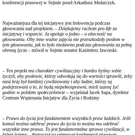
konferencji prasowej w Sejmie poseł Arkadiusz Mularczyk.
Najważniejsza dla tej inicjatywy jest frekwencja podczas
głosowania nad projektem. –
Dziękujemy ruchom pro-life za
inicjatywę i wsparcie. Ja apeluje o jedno – o obecność na
głosowaniu. Oby inne ważne zajęcia nie przeszkodziły posłom w
tym głosowaniu, jak to było niedawno podczas głosowania za pełną
obroną życia
– mówił w Sejmie senator Kazimierz Jaworski.
–
Ten projekt ma charakter cywilizacyjny i bardzo byśmy sobie
życzyli, aby posłowie, którzy odwołują się do wartości sprawili, żeby
nasz kraj był bardziej cywilizowany i aby ludzie, którzy są
podejrzewani o to, że będą niepełnosprawni, mieli szansę żyć
godnie w polskim społeczeństwie
– wyjaśniał Jacek Sapa, dyrektor
Centrum Wspierania Inicjatyw dla Życia i Rodziny
–
Prawo do życia jest fundamentem wszystkich praw ludzkich. Jeśli
komuś można odebrać prawo do życia to można mu odebrać
wszystkie inne prawa. To jest fundamentalna sprawa cywilizacji, w
której żyjemy
– tłumaczył na sejmowej konferencji prasowej