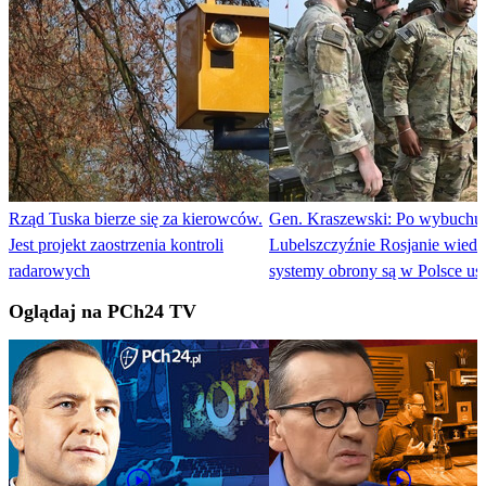
Rząd Tuska bierze się za kierowców.
Gen. Kraszewski: Po wybuchu
Jest projekt zaostrzenia kontroli
Lubelszczyźnie Rosjanie wiedz
radarowych
systemy obrony są w Polsce uś
Oglądaj na PCh24 TV