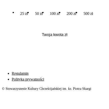
25 zł
50 zł
100 zł
200 zł
500 zł
Regulamin
Polityka prywatności
© Stowarzyszenie Kultury Chrześcijańskiej im. ks. Piotra Skargi