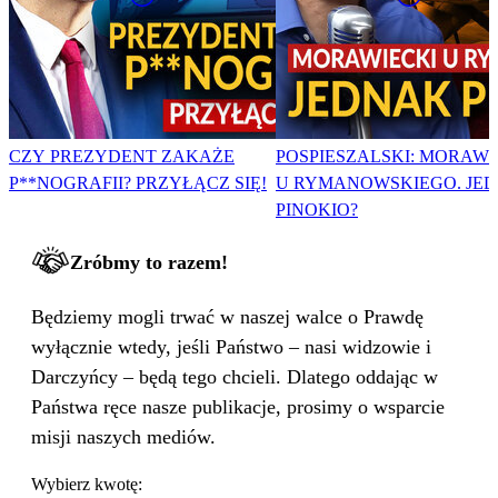
CZY PREZYDENT ZAKAŻE
POSPIESZALSKI: MORAWI
P**NOGRAFII? PRZYŁĄCZ SIĘ!
U RYMANOWSKIEGO. JE
PINOKIO?
Zróbmy to razem!
Będziemy mogli trwać w naszej walce o Prawdę
wyłącznie wtedy, jeśli Państwo – nasi widzowie i
Darczyńcy – będą tego chcieli. Dlatego oddając w
Państwa ręce nasze publikacje, prosimy o wsparcie
misji naszych mediów.
Wybierz kwotę: