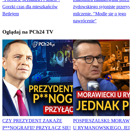
Gorzki czas dla mieszkańców
żydowskiego syjonistę przeryw
Betlejem
milczenie. "Modlę się o jego
nawrócenie"
Oglądaj na PCh24 TV
CZY PREZYDENT ZAKAŻE
POSPIESZALSKI: MORAWI
P**NOGRAFII? PRZYŁĄCZ SIĘ!
U RYMANOWSKIEGO. JE