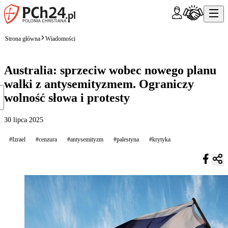
Strona główna
Wiadomości
Australia: sprzeciw wobec nowego planu
walki z antysemityzmem. Ograniczy
wolność słowa i protesty
30 lipca 2025
#Izrael
#cenzura
#antysemityzm
#palestyna
#krytyka