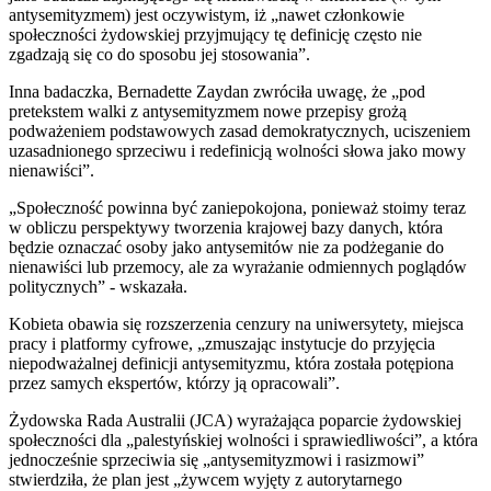
antysemityzmem) jest oczywistym, iż „nawet członkowie
społeczności żydowskiej przyjmujący tę definicję często nie
zgadzają się co do sposobu jej stosowania”.
Inna badaczka, Bernadette Zaydan zwróciła uwagę, że „pod
pretekstem walki z antysemityzmem nowe przepisy grożą
podważeniem podstawowych zasad demokratycznych, uciszeniem
uzasadnionego sprzeciwu i redefinicją wolności słowa jako mowy
nienawiści”.
„Społeczność powinna być zaniepokojona, ponieważ stoimy teraz
w obliczu perspektywy tworzenia krajowej bazy danych, która
będzie oznaczać osoby jako antysemitów nie za podżeganie do
nienawiści lub przemocy, ale za wyrażanie odmiennych poglądów
politycznych” - wskazała.
Kobieta obawia się rozszerzenia cenzury na uniwersytety, miejsca
pracy i platformy cyfrowe, „zmuszając instytucje do przyjęcia
niepodważalnej definicji antysemityzmu, która została potępiona
przez samych ekspertów, którzy ją opracowali”.
Żydowska Rada Australii (JCA) wyrażająca poparcie żydowskiej
społeczności dla „palestyńskiej wolności i sprawiedliwości”, a która
jednocześnie sprzeciwia się „antysemityzmowi i rasizmowi”
stwierdziła, że plan jest „żywcem wyjęty z autorytarnego