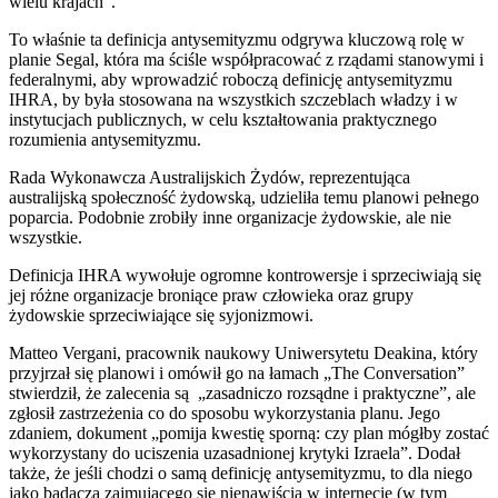
wielu krajach”.
To właśnie ta definicja antysemityzmu odgrywa kluczową rolę w
planie Segal, która ma ściśle współpracować z rządami stanowymi i
federalnymi, aby wprowadzić roboczą definicję antysemityzmu
IHRA, by była stosowana na wszystkich szczeblach władzy i w
instytucjach publicznych, w celu kształtowania praktycznego
rozumienia antysemityzmu.
Rada Wykonawcza Australijskich Żydów, reprezentująca
australijską społeczność żydowską, udzieliła temu planowi pełnego
poparcia. Podobnie zrobiły inne organizacje żydowskie, ale nie
wszystkie.
Definicja IHRA wywołuje ogromne kontrowersje i sprzeciwiają się
jej różne organizacje broniące praw człowieka oraz grupy
żydowskie sprzeciwiające się syjonizmowi.
Matteo Vergani, pracownik naukowy Uniwersytetu Deakina, który
przyjrzał się planowi i omówił go na łamach „The Conversation”
stwierdził, że zalecenia są „zasadniczo rozsądne i praktyczne”, ale
zgłosił zastrzeżenia co do sposobu wykorzystania planu. Jego
zdaniem, dokument „pomija kwestię sporną: czy plan mógłby zostać
wykorzystany do uciszenia uzasadnionej krytyki Izraela”. Dodał
także, że jeśli chodzi o samą definicję antysemityzmu, to dla niego
jako badacza zajmującego się nienawiścią w internecie (w tym