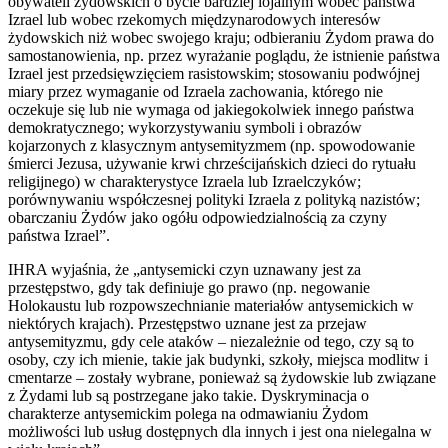
obywateli żydowskich o bycie bardziej lojalnym wobec państwa
Izrael lub wobec rzekomych międzynarodowych interesów
żydowskich niż wobec swojego kraju; odbieraniu Żydom prawa do
samostanowienia, np. przez wyrażanie poglądu, że istnienie państwa
Izrael jest przedsięwzięciem rasistowskim; stosowaniu podwójnej
miary przez wymaganie od Izraela zachowania, którego nie
oczekuje się lub nie wymaga od jakiegokolwiek innego państwa
demokratycznego; wykorzystywaniu symboli i obrazów
kojarzonych z klasycznym antysemityzmem (np. spowodowanie
śmierci Jezusa, używanie krwi chrześcijańskich dzieci do rytuału
religijnego) w charakterystyce Izraela lub Izraelczyków;
porównywaniu współczesnej polityki Izraela z polityką nazistów;
obarczaniu Żydów jako ogółu odpowiedzialnością za czyny
państwa Izrael”.
IHRA wyjaśnia, że „antysemicki czyn uznawany jest za
przestępstwo, gdy tak definiuje go prawo (np. negowanie
Holokaustu lub rozpowszechnianie materiałów antysemickich w
niektórych krajach). Przestępstwo uznane jest za przejaw
antysemityzmu, gdy cele ataków – niezależnie od tego, czy są to
osoby, czy ich mienie, takie jak budynki, szkoły, miejsca modlitw i
cmentarze – zostały wybrane, ponieważ są żydowskie lub związane
z Żydami lub są postrzegane jako takie. Dyskryminacja o
charakterze antysemickim polega na odmawianiu Żydom
możliwości lub usług dostępnych dla innych i jest ona nielegalna w