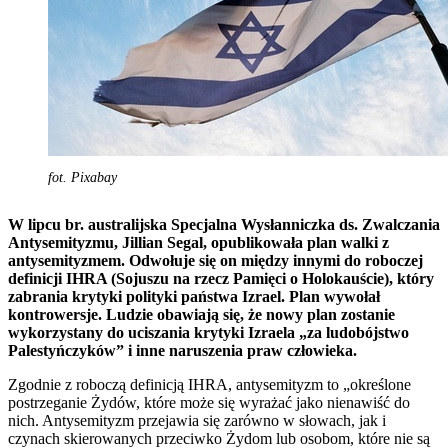
fot. Pixabay
W lipcu br. australijska Specjalna Wysłanniczka ds. Zwalczania
Antysemityzmu, Jillian Segal, opublikowała plan walki z
antysemityzmem. Odwołuje się on między innymi do roboczej
definicji IHRA (Sojuszu na rzecz Pamięci o Holokauście), który
zabrania krytyki polityki państwa Izrael. Plan wywołał
kontrowersje. Ludzie obawiają się, że nowy plan zostanie
wykorzystany do uciszania krytyki Izraela „za ludobójstwo
Palestyńczyków” i inne naruszenia praw człowieka.
Zgodnie z roboczą definicją IHRA, antysemityzm to „określone
postrzeganie Żydów, które może się wyrażać jako nienawiść do
nich. Antysemityzm przejawia się zarówno w słowach, jak i
czynach skierowanych przeciwko Żydom lub osobom, które nie są