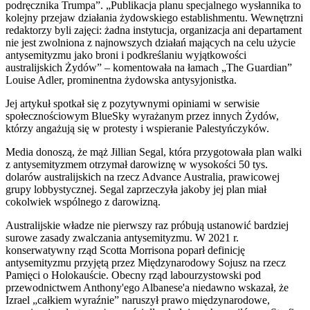
podręcznika Trumpa”. „Publikacja planu specjalnego wysłannika to
kolejny przejaw działania żydowskiego establishmentu. Wewnętrzni
redaktorzy byli zajęci: żadna instytucja, organizacja ani departament
nie jest zwolniona z najnowszych działań mających na celu użycie
antysemityzmu jako broni i podkreślaniu wyjątkowości
australijskich Żydów” – komentowała na łamach „The Guardian”
Louise Adler, prominentna żydowska antysyjonistka.
Jej artykuł spotkał się z pozytywnymi opiniami w serwisie
społecznościowym BlueSky wyrażanym przez innych Żydów,
którzy angażują się w protesty i wspieranie Palestyńczyków.
Media donoszą, że mąż Jillian Segal, która przygotowała plan walki
z antysemityzmem otrzymał darowiznę w wysokości 50 tys.
dolarów australijskich na rzecz Advance Australia, prawicowej
grupy lobbystycznej. Segal zaprzeczyła jakoby jej plan miał
cokolwiek wspólnego z darowizną.
Australijskie władze nie pierwszy raz próbują ustanowić bardziej
surowe zasady zwalczania antysemityzmu. W 2021 r.
konserwatywny rząd Scotta Morrisona poparł definicję
antysemityzmu przyjętą przez Międzynarodowy Sojusz na rzecz
Pamięci o Holokauście. Obecny rząd labourzystowski pod
przewodnictwem Anthony'ego Albanese'a niedawno wskazał, że
Izrael „całkiem wyraźnie” naruszył prawo międzynarodowe,