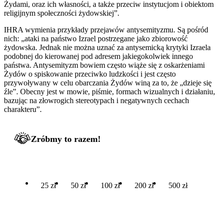
Żydami, oraz ich własności, a także przeciw instytucjom i obiektom
religijnym społeczności żydowskiej”.
IHRA wymienia przykłady przejawów antysemityzmu. Są pośród
nich: „ataki na państwo Izrael postrzegane jako zbiorowość
żydowska. Jednak nie można uznać za antysemicką krytyki Izraela
podobnej do kierowanej pod adresem jakiegokolwiek innego
państwa. Antysemityzm bowiem często wiąże się z oskarżeniami
Żydów o spiskowanie przeciwko ludzkości i jest często
przywoływany w celu obarczania Żydów winą za to, że „dzieje się
źle”. Obecny jest w mowie, piśmie, formach wizualnych i działaniu,
bazując na złowrogich stereotypach i negatywnych cechach
charakteru”.
Zróbmy to razem!
25 zł
50 zł
100 zł
200 zł
500 zł