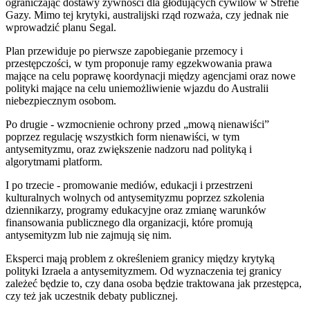
ograniczając dostawy żywności dla głodujących cywilów w Strefie
Gazy. Mimo tej krytyki, australijski rząd rozważa, czy jednak nie
wprowadzić planu Segal.
Plan przewiduje po pierwsze zapobieganie przemocy i
przestępczości, w tym proponuje ramy egzekwowania prawa
mające na celu poprawę koordynacji między agencjami oraz nowe
polityki mające na celu uniemożliwienie wjazdu do Australii
niebezpiecznym osobom.
Po drugie - wzmocnienie ochrony przed „mową nienawiści”
poprzez regulację wszystkich form nienawiści, w tym
antysemityzmu, oraz zwiększenie nadzoru nad polityką i
algorytmami platform.
I po trzecie - promowanie mediów, edukacji i przestrzeni
kulturalnych wolnych od antysemityzmu poprzez szkolenia
dziennikarzy, programy edukacyjne oraz zmianę warunków
finansowania publicznego dla organizacji, które promują
antysemityzm lub nie zajmują się nim.
Eksperci mają problem z określeniem granicy między krytyką
polityki Izraela a antysemityzmem. Od wyznaczenia tej granicy
zależeć będzie to, czy dana osoba będzie traktowana jak przestępca,
czy też jak uczestnik debaty publicznej.