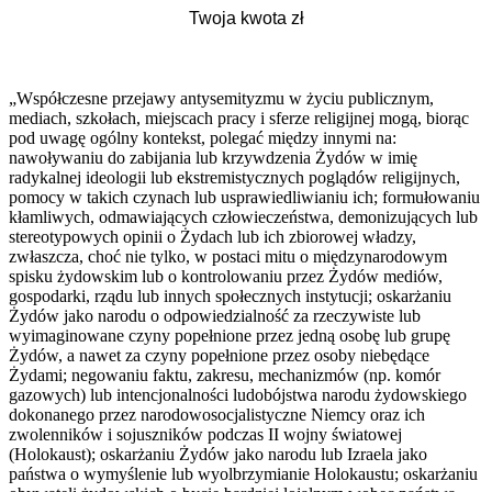
„Współczesne przejawy antysemityzmu w życiu publicznym,
mediach, szkołach, miejscach pracy i sferze religijnej mogą, biorąc
pod uwagę ogólny kontekst, polegać między innymi na:
nawoływaniu do zabijania lub krzywdzenia Żydów w imię
radykalnej ideologii lub ekstremistycznych poglądów religijnych,
pomocy w takich czynach lub usprawiedliwianiu ich; formułowaniu
kłamliwych, odmawiających człowieczeństwa, demonizujących lub
stereotypowych opinii o Żydach lub ich zbiorowej władzy,
zwłaszcza, choć nie tylko, w postaci mitu o międzynarodowym
spisku żydowskim lub o kontrolowaniu przez Żydów mediów,
gospodarki, rządu lub innych społecznych instytucji; oskarżaniu
Żydów jako narodu o odpowiedzialność za rzeczywiste lub
wyimaginowane czyny popełnione przez jedną osobę lub grupę
Żydów, a nawet za czyny popełnione przez osoby niebędące
Żydami; negowaniu faktu, zakresu, mechanizmów (np. komór
gazowych) lub intencjonalności ludobójstwa narodu żydowskiego
dokonanego przez narodowosocjalistyczne Niemcy oraz ich
zwolenników i sojuszników podczas II wojny światowej
(Holokaust); oskarżaniu Żydów jako narodu lub Izraela jako
państwa o wymyślenie lub wyolbrzymianie Holokaustu; oskarżaniu