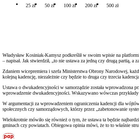
25 zł
50 zł
100 zł
200 zł
500 zł
Władysław Kosiniak-Kamysz podkreślił w swoim wpisie na platformi
– napisał. Jak stwierdził, „to nie ustawa za jedną czy drugą partią, a
Zdaniem wicepremiera i szefa Ministerstwa Obrony Narodowej, każdy w
kolejną kadencję, niezależnie czy będzie to druga czy trzecia kadencja
Ustawa o dwukadencyjności w samorządzie została wprowadzona przez
wprowadzenie dwukadencyjności. Wskazywano wówczas przykłady miej
W argumentacji za wprowadzeniem ograniczenia kadencji dla wójtó
społecznych czy samorządowych, którzy przez „zabetonowanie systemu
Wielokrotnie mówiło się również o tym, że ustawa ta będzie najbar
gminach czy powiatach. Obiegowa opinia mówi, że to to właśnie struk