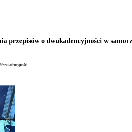
nia przepisów o dwukadencyjności w samor
#dwukadencyjność