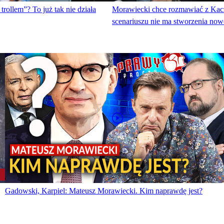
trollem”? To już tak nie działa
Morawiecki chce rozmawiać z Ka
scenariuszu nie ma stworzenia nowe
Gadowski, Karpiel: Mateusz Morawiecki. Kim naprawdę jest?