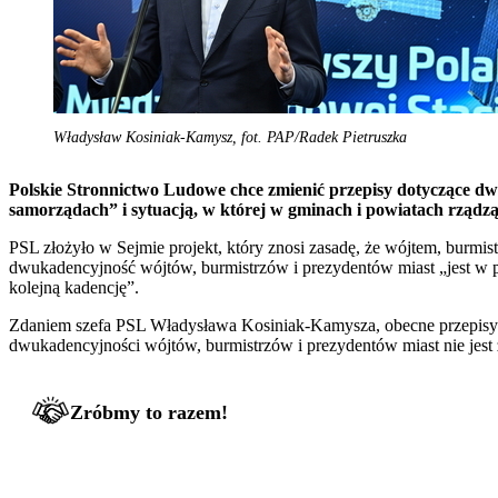
Władysław Kosiniak-Kamysz, fot. PAP/Radek Pietruszka
Polskie Stronnictwo Ludowe chce zmienić przepisy dotyczące dw
samorządach” i sytuacją, w której w gminach i powiatach rządzą t
PSL złożyło w Sejmie projekt, który znosi zasadę, że wójtem, burm
dwukadencyjność wójtów, burmistrzów i prezydentów miast „jest w 
kolejną kadencję”.
Zdaniem szefa PSL Władysława Kosiniak-Kamysza, obecne przepisy o 
dwukadencyjności wójtów, burmistrzów i prezydentów miast nie jes
Zróbmy to razem!