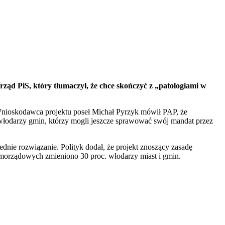
ąd PiS, który tłumaczył, że chce skończyć z „patologiami w
 Wnioskodawca projektu poseł Michał Pyrzyk mówił PAP, że
włodarzy gmin, którzy mogli jeszcze sprawować swój mandat przez
ie rozwiązanie. Polityk dodał, że projekt znoszący zasadę
morządowych zmieniono 30 proc. włodarzy miast i gmin.