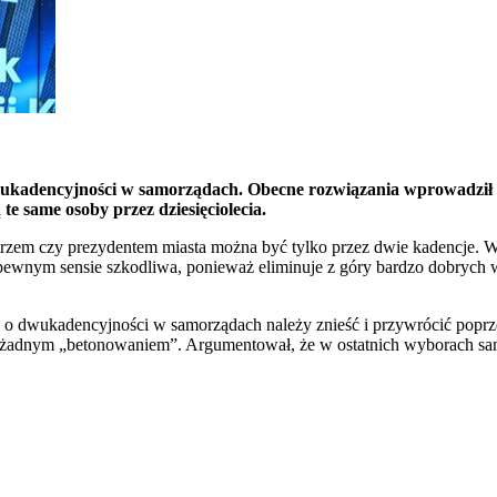
ukadencyjności w samorządach. Obecne rozwiązania wprowadził rz
e same osoby przez dziesięciolecia.
istrzem czy prezydentem miasta można być tylko przez dwie kadencje.
pewnym sensie szkodliwa, ponieważ eliminuje z góry bardzo dobrych 
dwukadencyjności w samorządach należy znieść i przywrócić poprzedn
t żadnym „betonowaniem”. Argumentował, że w ostatnich wyborach sa