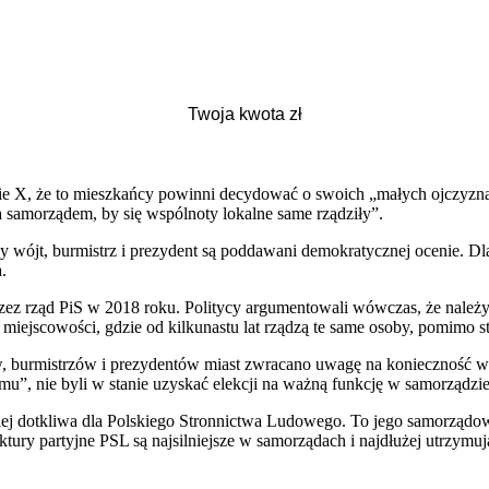
e X, że to mieszkańcy powinni decydować o swoich „małych ojczyznac
 za samorządem, by się wspólnoty lokalne same rządziły”.
ójt, burmistrz i prezydent są poddawani demokratycznej ocenie. Dlate
.
 rząd PiS w 2018 roku. Politycy argumentowali wówczas, że należy p
scowości, gdzie od kilkunastu lat rządzą te same osoby, pomimo sta
w, burmistrzów i prezydentów miast zwracano uwagę na konieczność
”, nie byli w stanie uzyskać elekcji na ważną funkcję w samorządzie
dziej dotkliwa dla Polskiego Stronnictwa Ludowego. To jego samorząd
tury partyjne PSL są najsilniejsze w samorządach i najdłużej utrzymuj