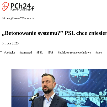
Strona główna
Wiadomości
„Betonowanie systemu?” PSL chce zniesie
5 lipca 2025
#polityka
#samorząd
#PSL
#PiS
#polskie stronnictwo ludowe
#wójt