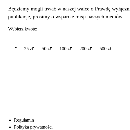
Będziemy mogli trwać w naszej walce o Prawdę wyłącznie
publikacje, prosimy o wsparcie misji naszych mediów.
Wybierz kwotę:
25 zł
50 zł
100 zł
200 zł
500 zł
Regulamin
Polityka prywatności