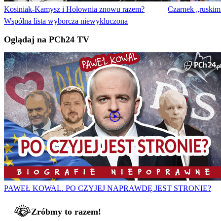
Kosiniak-Kamysz i Hołownia znowu razem?
Czarnek „ruskim 
Wspólna lista wyborcza niewykluczona
Oglądaj na PCh24 TV
PAWEŁ KOWAL. PO CZYJEJ NAPRAWDĘ JEST STRONIE?
Zróbmy to razem!