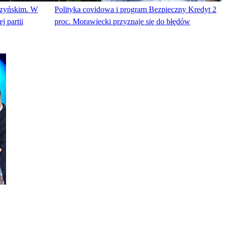
czyńskim. W
Polityka covidowa i program Bezpieczny Kredyt 2
j partii
proc. Morawiecki przyznaje się do błędów