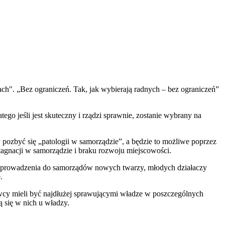
h". „Bez ograniczeń. Tak, jak wybierają radnych – bez ograniczeń”
go jeśli jest skuteczny i rządzi sprawnie, zostanie wybrany na
ozbyć się „patologii w samorządzie”, a będzie to możliwe poprzez
gnacji w samorządzie i braku rozwoju miejscowości.
 wprowadzenia do samorządów nowych twarzy, młodych działaczy
.
owcy mieli być najdłużej sprawującymi władze w poszczególnych
ą się w nich u władzy.