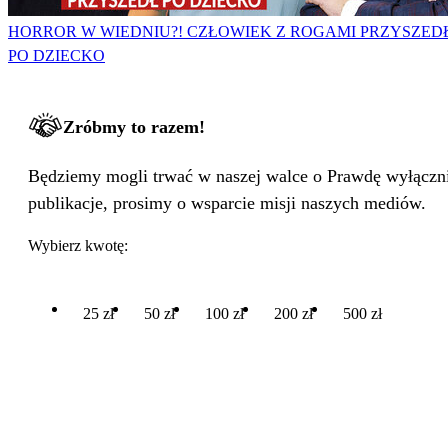
HORROR W WIEDNIU?! CZŁOWIEK Z ROGAMI PRZYSZED
PO DZIECKO
Zróbmy to razem!
Będziemy mogli trwać w naszej walce o Prawdę wyłącznie
publikacje, prosimy o wsparcie misji naszych mediów.
Wybierz kwotę:
25 zł
50 zł
100 zł
200 zł
500 zł