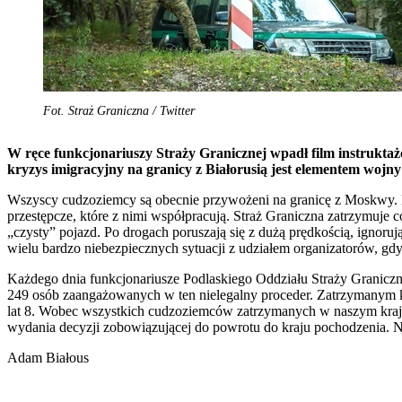
Fot. Straż Graniczna / Twitter
W ręce funkcjonariuszy Straży Granicznej wpadł film instruktaż
kryzys imigracyjny na granicy z Białorusią jest elementem wojn
Wszyscy cudzoziemcy są obecnie przywożeni na granicę z Moskwy. Nie 
przestępcze, które z nimi współpracują. Straż Graniczna zatrzymuje c
„czysty” pojazd. Po drogach poruszają się z dużą prędkością, ignor
wielu bardzo niebezpiecznych sytuacji z udziałem organizatorów, gdy
Każdego dnia funkcjonariusze Podlaskiego Oddziału Straży Granicz
249 osób zaangażowanych w ten nielegalny proceder. Zatrzymanym k
lat 8. Wobec wszystkich cudzoziemców zatrzymanych w naszym kraju 
wydania decyzji zobowiązującej do powrotu do kraju pochodzenia. Na
Adam Białous