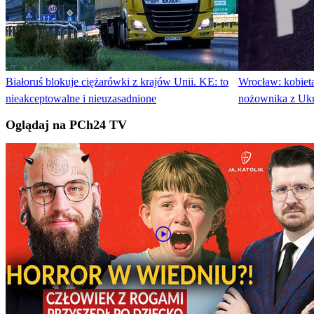
Białoruś blokuje ciężarówki z krajów Unii. KE: to
Wrocław: kobieta
nieakceptowalne i nieuzasadnione
nożownika z Uk
Oglądaj na PCh24 TV