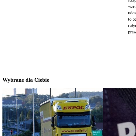
Rząd
wzro
udos
to o
cały
praw
Wybrane dla Ciebie