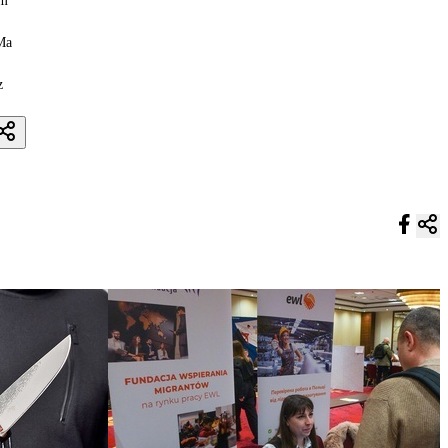
ym
Ma
z