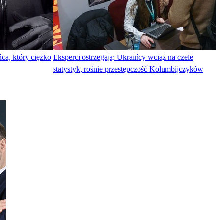
ca, który ciężko
Eksperci ostrzegają: Ukraińcy wciąż na czele
statystyk, rośnie przestępczość Kolumbijczyków