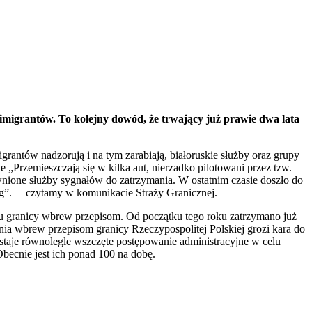
imigrantów. To kolejny dowód, że trwający już prawie dwa lata
rantów nadzorują i na tym zarabiają, białoruskie służby oraz grupy
e „Przemieszczają się w kilka aut, nierzadko pilotowani przez tzw.
awnione służby sygnałów do zatrzymania. W ostatnim czasie doszło do
róg”. – czytamy w komunikacie Straży Granicznej.
u granicy wbrew przepisom. Od początku tego roku zatrzymano już
 wbrew przepisom granicy Rzeczypospolitej Polskiej grozi kara do
taje równolegle wszczęte postępowanie administracyjne w celu
Obecnie jest ich ponad 100 na dobę.