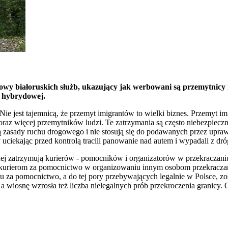
owy białoruskich służb, ukazujący jak werbowani są przemytnicy 
y hybrydowej.
jest tajemnicą, że przemyt imigrantów to wielki biznes. Przemyt imig
oraz więcej przemytników ludzi. Te zatrzymania są często niebezpieczn
ują zasady ruchu drogowego i nie stosują się do podawanych przez upr
 uciekając przed kontrolą tracili panowanie nad autem i wypadali z d
nej zatrzymują kurierów - pomocników i organizatorów w przekraczani
urierom za pomocnictwo w organizowaniu innym osobom przekraczania
za pomocnictwo, a do tej pory przebywających legalnie w Polsce, zos
 wiosnę wzrosła też liczba nielegalnych prób przekroczenia granicy. 