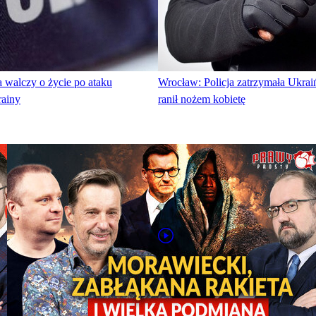
 walczy o życie po ataku
Wrocław: Policja zatrzymała Ukraiń
rainy
ranił nożem kobietę