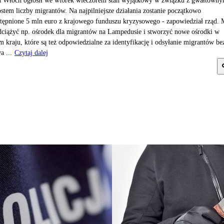
 Włoch ogłosił we wtorek wieczorem stan wyjątkowy w związku z gwałtown
stem liczby migrantów. Na najpilniejsze działania zostanie początkowo
tępnione 5 mln euro z krajowego funduszu kryzysowego - zapowiedział rząd. 
dciążyć np. ośrodek dla migrantów na Lampedusie i stworzyć nowe ośrodki w
m kraju, które są też odpowiedzialne za identyfikację i odsyłanie migrantów be
a ...
Czytaj dalej