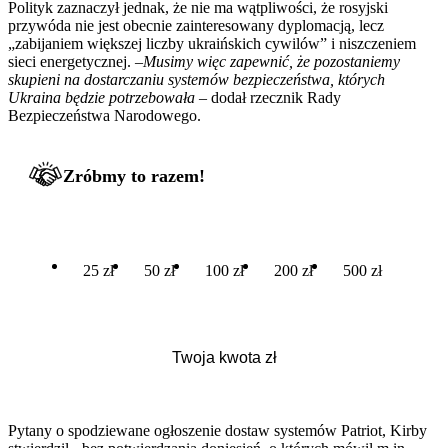
Polityk zaznaczył jednak, że nie ma wątpliwości, że rosyjski
przywóda nie jest obecnie zainteresowany dyplomacją, lecz
„zabijaniem większej liczby ukraińskich cywilów” i niszczeniem
sieci energetycznej. –
Musimy więc zapewnić, że pozostaniemy
skupieni na dostarczaniu systemów bezpieczeństwa, których
Ukraina będzie potrzebowała
– dodał rzecznik Rady
Bezpieczeństwa Narodowego.
Zróbmy to razem!
25 zł
50 zł
100 zł
200 zł
500 zł
Pytany o spodziewane ogłoszenie dostaw systemów Patriot, Kirby