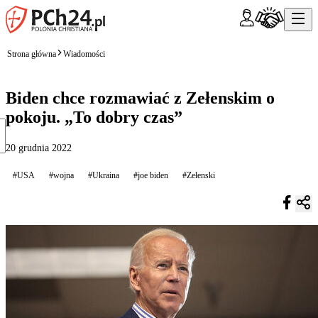
Strona główna
Wiadomości
Biden chce rozmawiać z Zełenskim o
pokoju. „To dobry czas”
20 grudnia 2022
#USA
#wojna
#Ukraina
#joe biden
#Zełenski