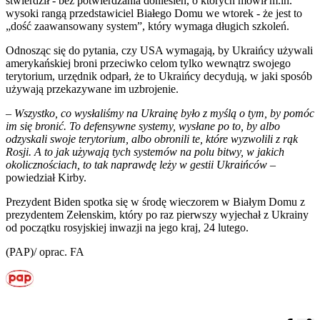
stwierdził - bez potwierdzania doniesień, o których mówił m.in.
wysoki rangą przedstawiciel Białego Domu we wtorek - że jest to
„dość zaawansowany system”, który wymaga długich szkoleń.
Odnosząc się do pytania, czy USA wymagają, by Ukraińcy używali
amerykańskiej broni przeciwko celom tylko wewnątrz swojego
terytorium, urzędnik odparł, że to Ukraińcy decydują, w jaki sposób
używają przekazywane im uzbrojenie.
– Wszystko, co wysłaliśmy na Ukrainę było z myślą o tym, by pomóc
im się bronić. To defensywne systemy, wysłane po to, by albo
odzyskali swoje terytorium, albo obronili te, które wyzwolili z rąk
Rosji. A to jak używają tych systemów na polu bitwy, w jakich
okolicznościach, to tak naprawdę leży w gestii Ukraińców –
powiedział Kirby.
Prezydent Biden spotka się w środę wieczorem w Białym Domu z
prezydentem Zełenskim, który po raz pierwszy wyjechał z Ukrainy
od początku rosyjskiej inwazji na jego kraj, 24 lutego.
(PAP)/ oprac. FA