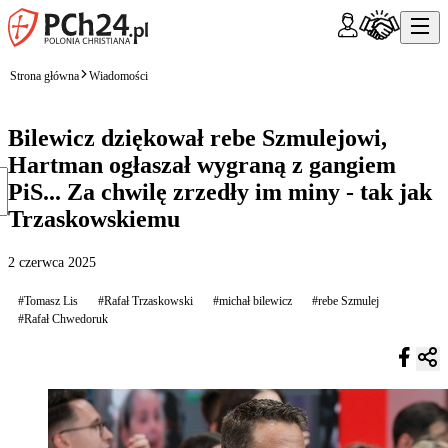
Strona główna
Wiadomości
Bilewicz dziękował rebe Szmulejowi,
Hartman ogłaszał wygraną z gangiem
PiS... Za chwilę zrzedły im miny - tak jak
Trzaskowskiemu
2 czerwca 2025
#Tomasz Lis
#Rafał Trzaskowski
#michał bilewicz
#rebe Szmulej
#Rafał Chwedoruk