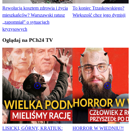
Rewolucja kosztem zdrowia i życia
To koniec Trzaskowskiego?
mieszkańców? Warszawski ratusz
Większość chce jego dymisji
„zapomniał” o sytuacjach
kryzysowych
Oglądaj na PCh24 TV
LISICKI, GÓRNY, KRATIUK:
HORROR W WIEDNIU?!