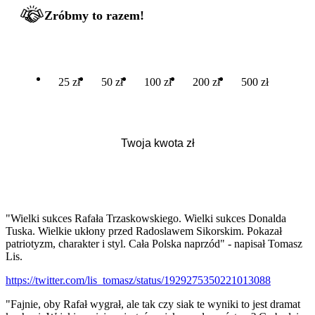
Zróbmy to razem!
25 zł
50 zł
100 zł
200 zł
500 zł
"Wielki sukces Rafała Trzaskowskiego. Wielki sukces Donalda
Tuska. Wielkie ukłony przed Radoslawem Sikorskim. Pokazał
patriotyzm, charakter i styl. Cała Polska naprzód" - napisał Tomasz
Lis.
https://twitter.com/lis_tomasz/status/1929275350221013088
"Fajnie, oby Rafał wygrał, ale tak czy siak te wyniki to jest dramat