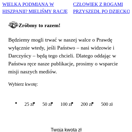
WIELKA PODMIANA W
CZŁOWIEK Z ROGAMI
HISZPANII? MIELIŚMY RACJĘ
PRZYSZEDŁ PO DZIECKO
Zróbmy to razem!
Będziemy mogli trwać w naszej walce o Prawdę
wyłącznie wtedy, jeśli Państwo – nasi widzowie i
Darczyńcy – będą tego chcieli. Dlatego oddając w
Państwa ręce nasze publikacje, prosimy o wsparcie
misji naszych mediów.
Wybierz kwotę:
25 zł
50 zł
100 zł
200 zł
500 zł