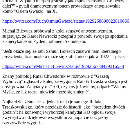
kochani. W jakim miejscu jesteśmy jako społeczeństwo? Co będzie
dalej?" - pytali dramatycznym tonem prowadzący antypisowskie
konto "Osiem Gwiazd" na X.
https://twitter.com/RuchOsmiuGwiazd/status/1929268690022810066
Michał Bilewicz próbował z kolei straszyć antysemityzmem,
sugerując, że Karol Nawrocki przegrał z powodu swojego spotkania
z amerykańskim Żydem, rabinem Szmulejem.
"Jeśli okaże się, że rabi Szmuli Boteach załatwił nam liberalnego
prezydenta, to atmosfera może się zrobić nieco jak w 1922" - pisał.
https://twitter.com/Michal_Bilewicz/status/1929256788429316538
Znany politolog Rafał Chwedoruk w rozmowie z "Gazetą
Wyborczą" ogłaszał z kolei, że wygrana Rafała Trzaskowskiego jest
dość pewna. Zapytany o 21:00, czy coś już wiemy, odparł: "Wiemy.
Myślę, że już raczej niewiele może się zmienić".
Najbardziej żenujące są jednak reakcje samego Rafała
Trzaskowskiego, który przejdzie do historii jako "prezydent dwóch
godzin"; na konwencji wyborczej kandydat KO ogłosił swoje
zwycięstwo i dziękował wszystkim za poparcie tak, jakby
rzeczywiście wygrał...