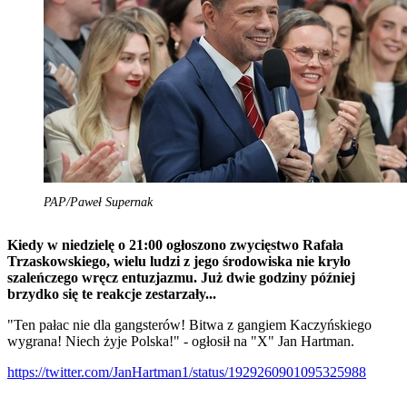
PAP/Paweł Supernak
Kiedy w niedzielę o 21:00 ogłoszono zwycięstwo Rafała
Trzaskowskiego, wielu ludzi z jego środowiska nie kryło
szaleńczego wręcz entuzjazmu. Już dwie godziny później
brzydko się te reakcje zestarzały...
"Ten pałac nie dla gangsterów! Bitwa z gangiem Kaczyńskiego
wygrana! Niech żyje Polska!" - ogłosił na "X" Jan Hartman.
https://twitter.com/JanHartman1/status/1929260901095325988