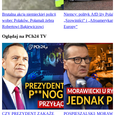
Brutalna akcja niemieckiej policji
Niemcy: polityk AfD lży Pola
wobec Polaków. Połamali żebra
„Szowiniści” i „Afroamerykani
Robertowi Bąkiewiczowi
Europy”
Oglądaj na PCh24 TV
CZY PREZYDENT ZAKAŻE
POSPIESZALSKI: MORAWI