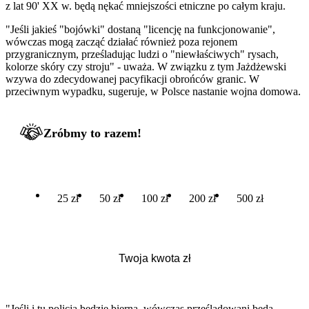
z lat 90' XX w. będą nękać mniejszości etniczne po całym kraju.
"Jeśli jakieś "bojówki" dostaną "licencję na funkcjonowanie",
wówczas mogą zacząć działać również poza rejonem
przygranicznym, prześladując ludzi o "niewłaściwych" rysach,
kolorze skóry czy stroju" - uważa. W związku z tym Jażdżewski
wzywa do zdecydowanej pacyfikacji obrońców granic. W
przeciwnym wypadku, sugeruje, w Polsce nastanie wojna domowa.
Zróbmy to razem!
25 zł
50 zł
100 zł
200 zł
500 zł
"Jeśli i tu policja będzie bierna, wówczas prześladowani będą