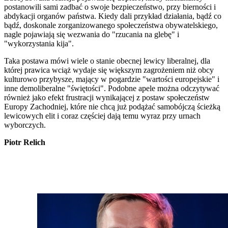
postanowili sami zadbać o swoje bezpieczeństwo, przy bierności i
abdykacji organów państwa. Kiedy dali przykład działania, bądź co
bądź, doskonale zorganizowanego społeczeństwa obywatelskiego,
nagle pojawiają się wezwania do "rzucania na glebę" i
"wykorzystania kija".
Taka postawa mówi wiele o stanie obecnej lewicy liberalnej, dla
której prawica wciąż wydaje się większym zagrożeniem niż obcy
kulturowo przybysze, mający w pogardzie "wartości europejskie" i
inne demoliberalne "świętości". Podobne apele można odczytywać
również jako efekt frustracji wynikającej z postaw społeczeństw
Europy Zachodniej, które nie chcą już podążać samobójczą ścieżką
lewicowych elit i coraz częściej dają temu wyraz przy urnach
wyborczych.
Piotr Relich