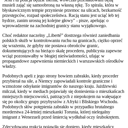
musieli zająć się samoobroną na własną rękę. To spirala, która w
błyskawicznym tempie przyniesie przemoc na ulicach, bezkarność
przestępców, rozpad społeczeństwa. Racją stanu jest uciąć łeb tej
hydrze, zanim urosną jej kolejne głowy" - pisze, apelując o
wprowadzenie na zachodniej granicy stanu wyjątkowego.
Choć redaktor naczelny „Liberté” dostrzega również zaniedbania
polskich służb w kontrolowaniu ruchu na granicach, ciężko oprzeć
się wrażeniu, że gdyby nie postawa obrońców granic,
dokumentujących na bieżąco skalę procederu, publicysta zapewne
wciąż pozostawałby w błogiej nieświadomości, ufając w
propagandowe zapewnienia niemieckich i warszawskich ośrodków
władzy.
Podobnych apeli z jego strony bowiem zabrakło, kiedy proceder
przybierał na sile, a Niemcy zapowiadali kontrole graniczne i
wzmożone odsyłanie imigrantów do naszego kraju. Jażdżewski
milczał, kiedy w mediach pojawiały się doniesienia o mieszkańcach
mniejszych miejscowości, patrzących z niepokojem na wałęsające
się po okolicy grupy przybyszów z Afryki i Bliskiego Wschodu.
Podobnych słów potępienia zabrakło w przypadku brutalnego
morderstwa 24-letniej mieszkanki Torunia, której nielegalny
imigrant z Wenezueli przed śmiercią wydłubał oczy śrubokrętem.
Zdecydowana reakcja pojawiła się dopiero, kiedy mieszkańcy