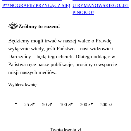
P**NOGRAFII? PRZYŁĄCZ SIĘ!
U RYMANOWSKIEGO. JE
PINOKIO?
Zróbmy to razem!
Będziemy mogli trwać w naszej walce o Prawdę
wyłącznie wtedy, jeśli Państwo – nasi widzowie i
Darczyńcy – będą tego chcieli. Dlatego oddając w
Państwa ręce nasze publikacje, prosimy o wsparcie
misji naszych mediów.
Wybierz kwotę:
25 zł
50 zł
100 zł
200 zł
500 zł