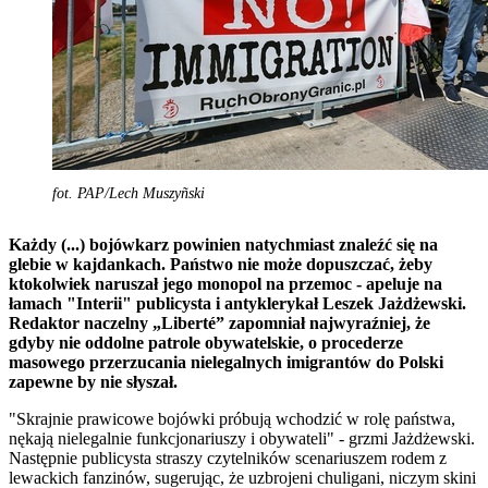
fot. PAP/Lech Muszyñski
Każdy (...) bojówkarz powinien natychmiast znaleźć się na
glebie w kajdankach. Państwo nie może dopuszczać, żeby
ktokolwiek naruszał jego monopol na przemoc - apeluje na
łamach "Interii" publicysta i antyklerykał Leszek Jażdżewski.
Redaktor naczelny „Liberté” zapomniał najwyraźniej, że
gdyby nie oddolne patrole obywatelskie, o procederze
masowego przerzucania nielegalnych imigrantów do Polski
zapewne by nie słyszał.
"Skrajnie prawicowe bojówki próbują wchodzić w rolę państwa,
nękają nielegalnie funkcjonariuszy i obywateli" - grzmi Jażdżewski.
Następnie publicysta straszy czytelników scenariuszem rodem z
lewackich fanzinów, sugerując, że uzbrojeni chuligani, niczym skini