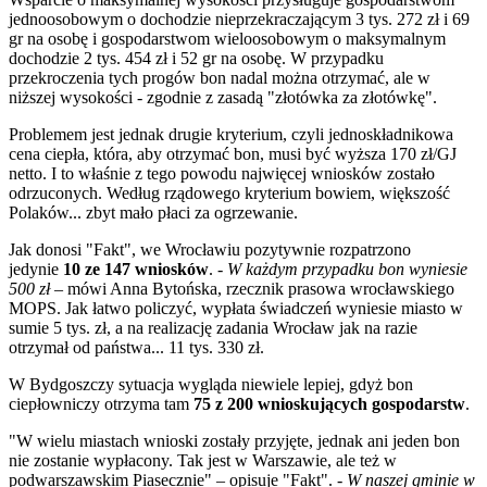
jednoosobowym o dochodzie nieprzekraczającym 3 tys. 272 zł i 69
gr na osobę i gospodarstwom wieloosobowym o maksymalnym
dochodzie 2 tys. 454 zł i 52 gr na osobę. W przypadku
przekroczenia tych progów bon nadal można otrzymać, ale w
niższej wysokości - zgodnie z zasadą "złotówka za złotówkę".
Problemem jest jednak drugie kryterium, czyli jednoskładnikowa
cena ciepła, która, aby otrzymać bon, musi być wyższa 170 zł/GJ
netto. I to właśnie z tego powodu najwięcej wniosków zostało
odrzuconych. Według rządowego kryterium bowiem, większość
Polaków... zbyt mało płaci za ogrzewanie.
Jak donosi "Fakt", we Wrocławiu pozytywnie rozpatrzono
jedynie
10 ze 147 wniosków
. -
W każdym przypadku bon wyniesie
500 zł
– mówi Anna Bytońska, rzecznik prasowa wrocławskiego
MOPS. Jak łatwo policzyć, wypłata świadczeń wyniesie miasto w
sumie 5 tys. zł, a na realizację zadania Wrocław jak na razie
otrzymał od państwa... 11 tys. 330 zł.
W Bydgoszczy sytuacja wygląda niewiele lepiej, gdyż bon
ciepłowniczy otrzyma tam
75 z 200 wnioskujących gospodarstw
.
"W wielu miastach wnioski zostały przyjęte, jednak ani jeden bon
nie zostanie wypłacony. Tak jest w Warszawie, ale też w
podwarszawskim Piasecznie" – opisuje "Fakt". -
W naszej gminie w