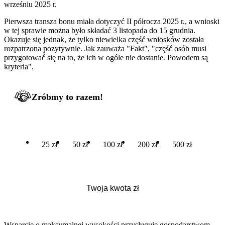
wrześniu 2025 r.
Pierwsza transza bonu miała dotyczyć II półrocza 2025 r., a wnioski
w tej sprawie można było składać 3 listopada do 15 grudnia.
Okazuje się jednak, że tylko niewielka część wniosków została
rozpatrzona pozytywnie. Jak zauważa "Fakt", "część osób musi
przygotować się na to, że ich w ogóle nie dostanie. Powodem są
kryteria".
Zróbmy to razem!
25 zł
50 zł
100 zł
200 zł
500 zł
Wsparcie o maksymalnej wysokości przysługuje gospodarstwom