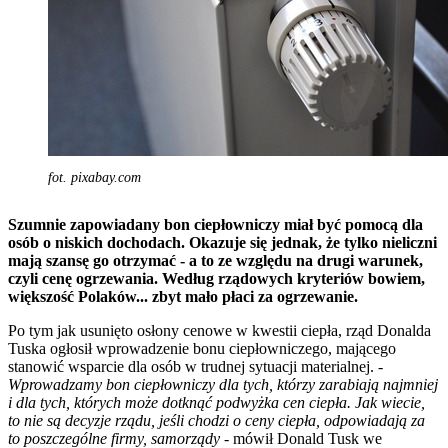
fot. pixabay.com
Szumnie zapowiadany bon ciepłowniczy miał być pomocą dla
osób o niskich dochodach. Okazuje się jednak, że tylko nieliczni
mają szansę go otrzymać - a to ze względu na drugi warunek,
czyli cenę ogrzewania. Według rządowych kryteriów bowiem,
większość Polaków... zbyt mało płaci za ogrzewanie.
Po tym jak usunięto osłony cenowe w kwestii ciepła, rząd Donalda
Tuska ogłosił wprowadzenie bonu ciepłowniczego, mającego
stanowić wsparcie dla osób w trudnej sytuacji materialnej. -
Wprowadzamy bon ciepłowniczy dla tych, którzy zarabiają najmniej
i dla tych, których może dotknąć podwyżka cen ciepła. Jak wiecie,
to nie są decyzje rządu, jeśli chodzi o ceny ciepła, odpowiadają za
to poszczególne firmy, samorządy
- mówił Donald Tusk we