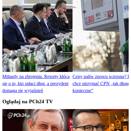
Miliardy na zbrojenia. Resorty kłócą
Ceny paliw znowu wzrosną? R
się o to, kto spłaci dług, a prezydent
chce utrzymać CPN „tak długo, 
domaga się wyjaśnień
konieczne”
Oglądaj na PCh24 TV