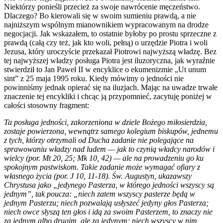
Niektórzy ponieśli przecież za swoje nawrócenie męczeństwo.
Dlaczego? Bo kierowali się w swoim sumieniu prawdą, a nie
najniższym wspólnym mianownikiem wypracowanym na drodze
negocjacji. Jak wskazałem, to ostatnie byłoby po prostu sprzeczne z
prawdą (całą czy też, jak kto woli, pełną) o urzędzie Piotra i woli
Jezusa, który uroczyście przekazał Piotrowi najwyższą władzę. Bez
tej najwyższej władzy posługa Piotra jest iluzoryczna, jak wyraźnie
stwierdził to Jan Paweł II w encyklice o ekumenizmie „Ut unum
sint” z 25 maja 1995 roku. Kiedy mówimy o jedności nie
powinniśmy jednak opierać się na iluzjach. Mając na uwadze trwałe
znaczenie tej encykliki i chcąc ją przypomnieć, zacytuję poniżej w
całości stosowny fragment:
Ta posługa jedności, zakorzeniona w dziele Bożego miłosierdzia,
zostaje powierzona, wewnątrz samego kolegium biskupów, jednemu
z tych, którzy otrzymali od Ducha zadanie nie polegające na
sprawowaniu władzy nad ludem — jak to czynią władcy narodów i
wielcy (por. Mt 20, 25; Mk 10, 42) — ale na prowadzeniu go ku
spokojnym pastwiskom. Takie zadanie może wymagać ofiary z
własnego życia (por. J 10, 11-18). Św. Augustyn, ukazawszy
Chrystusa jako „jedynego Pasterza, w którego jedności wszyscy są
jednym”, tak poucza: „niech zatem wszyscy pasterze będą w
jednym Pasterzu; niech pozwalają usłyszeć jedyny głos Pasterza;
niech owce słyszą ten głos i idą za swoim Pasterzem, to znaczy nie
za jednym albo drugim, ale za jedynym; niech wszyscy w nim