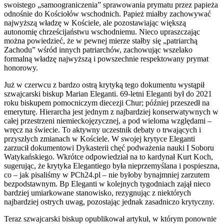
swoistego „samoograniczenia” sprawowania prymatu przez papieża
odnośnie do Kościołów wschodnich. Papież miałby zachowywać
najwyższą władzę w Kościele, ale pozostawiając większą
autonomię chrześcijaństwu wschodniemu. Nieco upraszczając
można powiedzieć, że w pewnej mierze stałby się „patriarchą
Zachodu” wśród innych patriarchów, zachowując wszelako
formalną władzę najwyższą i powszechnie respektowany prymat
honorowy.
Już w czerwcu z bardzo ostrą krytyką tego dokumentu wystąpił
szwajcarski biskup Marian Eleganti. 69-letni Eleganti był do 2021
roku biskupem pomocniczym diecezji Chur; później przeszedł na
emeryturę. Hierarcha jest jednym z najbardziej konserwatywnych w
całej przestrzeni niemieckojęzycznej, a pod wieloma względami –
wręcz na świecie. To aktywny uczestnik debaty o trwających i
przyszłych zmianach w Kościele. W swojej krytyce Eleganti
zarzucił dokumentowi Dykasterii chęć podważenia nauki I Soboru
Watykańskiego. Wkrótce odpowiedział na to kardynał Kurt Koch,
sugerując, że krytyka Elegantiego była nieprzemyślana i pospieszna,
co – jak pisaliśmy w PCh24.pl – nie byłoby bynajmniej zarzutem
bezpodstawnym. Bp Eleganti w kolejnych tygodniach zajął nieco
bardziej umiarkowane stanowisko, rezygnując z niektórych
najbardziej ostrych uwag, pozostając jednak zasadniczo krytyczny.
Teraz szwajcarski biskup opublikował artykuł, w którym ponownie