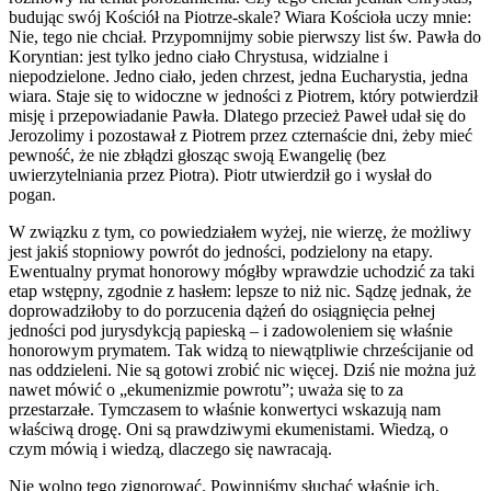
budując swój Kościół na Piotrze-skale? Wiara Kościoła uczy mnie:
Nie, tego nie chciał. Przypomnijmy sobie pierwszy list św. Pawła do
Koryntian: jest tylko jedno ciało Chrystusa, widzialne i
niepodzielone. Jedno ciało, jeden chrzest, jedna Eucharystia, jedna
wiara. Staje się to widoczne w jedności z Piotrem, który potwierdził
misję i przepowiadanie Pawła. Dlatego przecież Paweł udał się do
Jerozolimy i pozostawał z Piotrem przez czternaście dni, żeby mieć
pewność, że nie zbłądzi głosząc swoją Ewangelię (bez
uwierzytelniania przez Piotra). Piotr utwierdził go i wysłał do
pogan.
W związku z tym, co powiedziałem wyżej, nie wierzę, że możliwy
jest jakiś stopniowy powrót do jedności, podzielony na etapy.
Ewentualny prymat honorowy mógłby wprawdzie uchodzić za taki
etap wstępny, zgodnie z hasłem: lepsze to niż nic. Sądzę jednak, że
doprowadziłoby to do porzucenia dążeń do osiągnięcia pełnej
jedności pod jurysdykcją papieską – i zadowoleniem się właśnie
honorowym prymatem. Tak widzą to niewątpliwie chrześcijanie od
nas oddzieleni. Nie są gotowi zrobić nic więcej. Dziś nie można już
nawet mówić o „ekumenizmie powrotu”; uważa się to za
przestarzałe. Tymczasem to właśnie konwertyci wskazują nam
właściwą drogę. Oni są prawdziwymi ekumenistami. Wiedzą, o
czym mówią i wiedzą, dlaczego się nawracają.
Nie wolno tego zignorować. Powinniśmy słuchać właśnie ich.