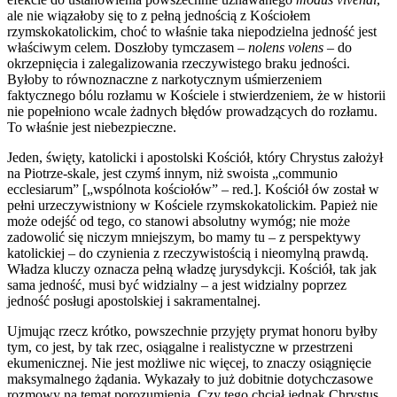
ale nie wiązałoby się to z pełną jednością z Kościołem
rzymskokatolickim, choć to właśnie taka niepodzielna jedność jest
właściwym celem. Doszłoby tymczasem –
nolens volens
– do
okrzepnięcia i zalegalizowania rzeczywistego braku jedności.
Byłoby to równoznaczne z narkotycznym uśmierzeniem
faktycznego bólu rozłamu w Kościele i stwierdzeniem, że w historii
nie popełniono wcale żadnych błędów prowadzących do rozłamu.
To właśnie jest niebezpieczne.
Jeden, święty, katolicki i apostolski Kościół, który Chrystus założył
na Piotrze-skale, jest czymś innym, niż swoista „communio
ecclesiarum” [„wspólnota kościołów” – red.]. Kościół ów został w
pełni urzeczywistniony w Kościele rzymskokatolickim. Papież nie
może odejść od tego, co stanowi absolutny wymóg; nie może
zadowolić się niczym mniejszym, bo mamy tu – z perspektywy
katolickiej – do czynienia z rzeczywistością i nieomylną prawdą.
Władza kluczy oznacza pełną władzę jurysdykcji. Kościół, tak jak
sama jedność, musi być widzialny – a jest widzialny poprzez
jedność posługi apostolskiej i sakramentalnej.
Ujmując rzecz krótko, powszechnie przyjęty prymat honoru byłby
tym, co jest, by tak rzec, osiągalne i realistyczne w przestrzeni
ekumenicznej. Nie jest możliwe nic więcej, to znaczy osiągnięcie
maksymalnego żądania. Wykazały to już dobitnie dotychczasowe
rozmowy na temat porozumienia. Czy tego chciał jednak Chrystus,