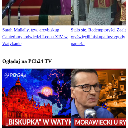
Sarah Mullally, tzw. arcybiskup
Stało się. Redemptoryści Zaalp
Canterbury, odwiedzi Leona XIV w
wyświęcili biskupa bez zgody
Watykanie
papieża
Oglądaj na PCh24 TV