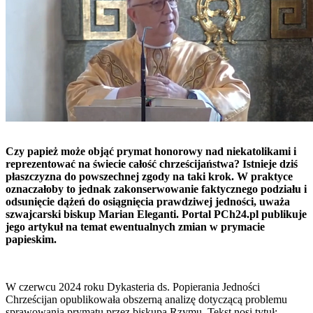
Czy papież może objąć prymat honorowy nad niekatolikami i
reprezentować na świecie całość chrześcijaństwa? Istnieje dziś
płaszczyzna do powszechnej zgody na taki krok. W praktyce
oznaczałoby to jednak zakonserwowanie faktycznego podziału i
odsunięcie dążeń do osiągnięcia prawdziwej jedności, uważa
szwajcarski biskup Marian Eleganti. Portal PCh24.pl publikuje
jego artykuł na temat ewentualnych zmian w prymacie
papieskim.
W czerwcu 2024 roku Dykasteria ds. Popierania Jedności
Chrześcijan opublikowała obszerną analizę dotyczącą problemu
sprawowania prymatu przez biskupa Rzymu. Tekst nosi tytuł: