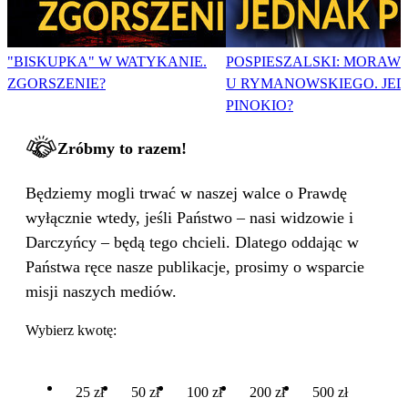
"BISKUPKA" W WATYKANIE.
POSPIESZALSKI: MORAWI
ZGORSZENIE?
U RYMANOWSKIEGO. JE
PINOKIO?
Zróbmy to razem!
Będziemy mogli trwać w naszej walce o Prawdę
wyłącznie wtedy, jeśli Państwo – nasi widzowie i
Darczyńcy – będą tego chcieli. Dlatego oddając w
Państwa ręce nasze publikacje, prosimy o wsparcie
misji naszych mediów.
Wybierz kwotę:
25 zł
50 zł
100 zł
200 zł
500 zł