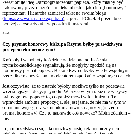
kwestionuje ideę „samoograniczenia” papieża, który miałby być
traktowany przez chrześcijan niekatolickich jako ich „honorowy”
reprezentant. Hierarcha zamieścił tekst na swoim blogu
(
https://www.marian-eleganti.ch
), a portal PCh24.pl prezentuje
poniżej całość artykułu w polskim tłumaczeniu.
***
Czy prymat honorowy biskupa Rzymu byłby prawdziwym
postępem ekumenicznym?
Kościoły i wspólnoty kościelne oddzielone od Kościoła
rzymskokatolickiego sygnalizują, że mogłyby zgodzić się na
honorowy prymat papieża. Biskup Rzymu byłby wtedy wspólnym
rzecznikiem chrześcijan i moderatorem spotkań o wspólnych celach.
Jest oczywiste, że to ostatnie byłoby możliwe tylko na podstawie
wcześniejszych decyzji synodu. W przeciwnym razie nie wszyscy
byliby gotowi poprzeć to, co papież mówi w ich imieniu. To
wprawdzie ambitna propozycja, ale jest jasne, że nie ma w tym w
sumie nic więcej, niż wspólnik mianownik najniższego rzędu –
prymat honorowy! Czy to naprawdę coś nowego? Moim zdaniem –
nie.
To, co przedstawia się jako możliwy postęp ekumeniczny i co
miałoby zostać uznane przez oddzielonych chrześcijan, tak