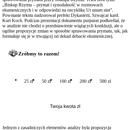
„Biskup Rzymu – prymat i synodalność w rozmowach
ekumenicznych i w odpowiedzi na encyklikę Ut unum sint”.
Powstanie tekstu nadzorował prefekt Dykasterii, Szwajcar kard.
Kurt Koch. Podczas prezentacji dokumentu purpurat podkreślał, że
w analizie nie chodzi o przedstawienie wiążących konkluzji, ale o
ogólne propozycje zmian w sposobie sprawowania prymatu, tak, jak
formułuje się je w trwającej od dekad debacie ekumenicznej.
Zróbmy to razem!
25 zł
50 zł
100 zł
200 zł
500 zł
Jednym z zasadniczych elementów analizy była propozycja