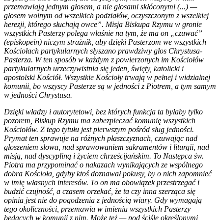
przemawiają jednym głosem, a nie głosami skłóconymi (...) —
głosem wolnym od wszelkich podziałów, oczyszczonym z wszelkiej
herezji, którego słuchają owce”. Misja Biskupa Rzymu w gronie
wszystkich Pasterzy polega właśnie na tym, że ma on „czuwać”
(episkopein) niczym strażnik, aby dzięki Pasterzom we wszystkich
Kościołach partykularnych słyszano prawdziwy głos Chrystusa-
Pasterza. W ten sposób w każdym z powierzonych im Kościołów
partykularnych urzeczywistnia się jeden, święty, katolicki i
apostolski Kościół. Wszystkie Kościoły trwają w pełnej i widzialnej
komunii, bo wszyscy Pasterze są w jedności z Piotrem, a tym samym
w jedności Chrystusa.
Dzięki władzy i autorytetowi, bez których funkcja ta byłaby tylko
pozorem, Biskup Rzymu ma zabezpieczać komunię wszystkich
Kościołów. Z tego tytułu jest pierwszym pośród sług jedności.
Prymat ten sprawuje na różnych płaszczyznach, czuwając nad
głoszeniem słowa, nad sprawowaniem sakramentów i liturgii, nad
misją, nad dyscypliną i życiem chrześcijańskim. To Następca św.
Piotra ma przypominać o nakazach wynikających ze wspólnego
dobra Kościoła, gdyby ktoś doznawał pokusy, by o nich zapomnieć
w imię własnych interesów. To on ma obowiązek przestrzegać i
budzić czujność, a czasem orzekać, że ta czy inna szerząca się
opinia jest nie do pogodzenia z jednością wiary. Gdy wymagają
tego okoliczności, przemawia w imieniu wszystkich Pasterzy
będących w komunii z nim. Może też — pod ściśle określonymi