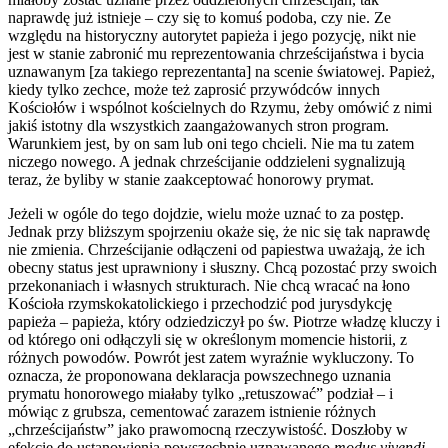
naprawdę już istnieje – czy się to komuś podoba, czy nie. Ze
względu na historyczny autorytet papieża i jego pozycję, nikt nie
jest w stanie zabronić mu reprezentowania chrześcijaństwa i bycia
uznawanym [za takiego reprezentanta] na scenie światowej. Papież,
kiedy tylko zechce, może też zaprosić przywódców innych
Kościołów i wspólnot kościelnych do Rzymu, żeby omówić z nimi
jakiś istotny dla wszystkich zaangażowanych stron program.
Warunkiem jest, by on sam lub oni tego chcieli. Nie ma tu zatem
niczego nowego. A jednak chrześcijanie oddzieleni sygnalizują
teraz, że byliby w stanie zaakceptować honorowy prymat.
Jeżeli w ogóle do tego dojdzie, wielu może uznać to za postęp.
Jednak przy bliższym spojrzeniu okaże się, że nic się tak naprawdę
nie zmienia. Chrześcijanie odłączeni od papiestwa uważają, że ich
obecny status jest uprawniony i słuszny. Chcą pozostać przy swoich
przekonaniach i własnych strukturach. Nie chcą wracać na łono
Kościoła rzymskokatolickiego i przechodzić pod jurysdykcję
papieża – papieża, który odziedziczył po św. Piotrze władzę kluczy i
od którego oni odłączyli się w określonym momencie historii, z
różnych powodów. Powrót jest zatem wyraźnie wykluczony. To
oznacza, że proponowana deklaracja powszechnego uznania
prymatu honorowego miałaby tylko „retuszować” podział – i
mówiąc z grubsza, cementować zarazem istnienie różnych
„chrześcijaństw” jako prawomocną rzeczywistość. Doszłoby w
efekcie do ustanowienia powszechnie uznawanego
modus vivendi
,