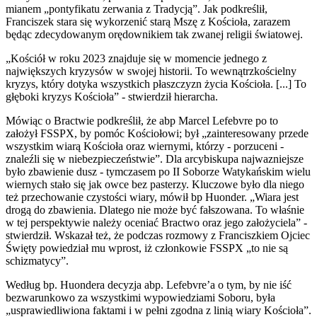
mianem „pontyfikatu zerwania z Tradycją”. Jak podkreślił,
Franciszek stara się wykorzenić starą Mszę z Kościoła, zarazem
będąc zdecydowanym orędownikiem tak zwanej religii światowej.
„Kościół w roku 2023 znajduje się w momencie jednego z
największych kryzysów w swojej historii. To wewnątrzkościelny
kryzys, który dotyka wszystkich płaszczyzn życia Kościoła. [...] To
głęboki kryzys Kościoła” - stwierdził hierarcha.
Mówiąc o Bractwie podkreślił, że abp Marcel Lefebvre po to
założył FSSPX, by pomóc Kościołowi; był „zainteresowany przede
wszystkim wiarą Kościoła oraz wiernymi, którzy - porzuceni -
znaleźli się w niebezpieczeństwie”. Dla arcybiskupa najwazniejsze
było zbawienie dusz - tymczasem po II Soborze Watykańskim wielu
wiernych stało się jak owce bez pasterzy. Kluczowe było dla niego
też przechowanie czystości wiary, mówił bp Huonder. „Wiara jest
drogą do zbawienia. Dlatego nie może być fałszowana. To właśnie
w tej perspektywie należy oceniać Bractwo oraz jego założyciela” -
stwierdził. Wskazał też, że podczas rozmowy z Franciszkiem Ojciec
Święty powiedział mu wprost, iż członkowie FSSPX „to nie są
schizmatycy”.
Według bp. Huondera decyzja abp. Lefebvre’a o tym, by nie iść
bezwarunkowo za wszystkimi wypowiedziami Soboru, była
„usprawiedliwiona faktami i w pełni zgodna z linią wiary Kościoła”.