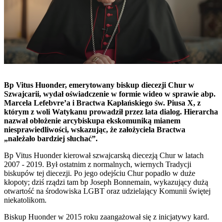
Bp Vitus Huonder, emerytowany biskup diecezji Chur w
Szwajcarii, wydał oświadczenie w formie wideo w sprawie abp.
Marcela Lefebvre’a i Bractwa Kapłańskiego św. Piusa X, z
którym z woli Watykanu prowadził przez lata dialog. Hierarcha
nazwał obłożenie arcybiskupa ekskomuniką mianem
niesprawiedliwości, wskazując, że założyciela Bractwa
„należało bardziej słuchać”.
Bp Vitus Huonder kierował szwajcarską diecezją Chur w latach
2007 - 2019. Był ostatnim z normalnych, wiernych Tradycji
biskupów tej diecezji. Po jego odejściu Chur popadło w duże
kłopoty; dziś rządzi tam bp Joseph Bonnemain, wykazujący dużą
otwartość na środowiska LGBT oraz udzielający Komunii świętej
niekatolikom.
Biskup Huonder w 2015 roku zaangażował się z inicjatywy kard.