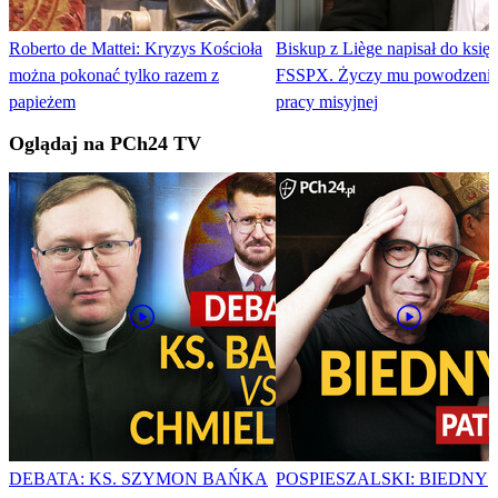
Roberto de Mattei: Kryzys Kościoła
Biskup z Liège napisał do księdza z
można pokonać tylko razem z
FSSPX. Życzy mu powodzeni
papieżem
pracy misyjnej
Oglądaj na PCh24 TV
DEBATA: KS. SZYMON BAŃKA
POSPIESZALSKI: BIEDNY