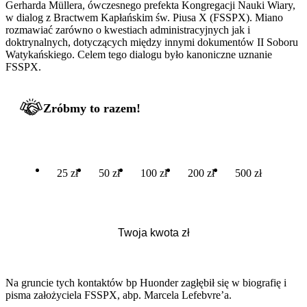
Gerharda Müllera, ówczesnego prefekta Kongregacji Nauki Wiary,
w dialog z Bractwem Kapłańskim św. Piusa X (FSSPX). Miano
rozmawiać zarówno o kwestiach administracyjnych jak i
doktrynalnych, dotyczących między innymi dokumentów II Soboru
Watykańskiego. Celem tego dialogu było kanoniczne uznanie
FSSPX.
Zróbmy to razem!
25 zł
50 zł
100 zł
200 zł
500 zł
Na gruncie tych kontaktów bp Huonder zagłębił się w biografię i
pisma założyciela FSSPX, abp. Marcela Lefebvre’a.