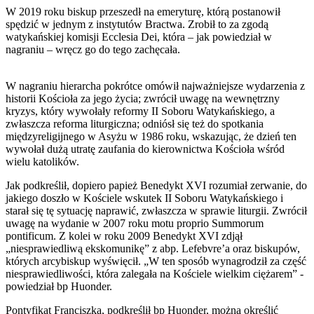
W 2019 roku biskup przeszedł na emeryturę, którą postanowił
spędzić w jednym z instytutów Bractwa. Zrobił to za zgodą
watykańskiej komisji Ecclesia Dei, która – jak powiedział w
nagraniu – wręcz go do tego zachęcała.
W nagraniu hierarcha pokrótce omówił najważniejsze wydarzenia z
historii Kościoła za jego życia; zwrócił uwagę na wewnętrzny
kryzys, który wywołały reformy II Soboru Watykańskiego, a
zwłaszcza reforma liturgiczna; odniósł się też do spotkania
międzyreligijnego w Asyżu w 1986 roku, wskazując, że dzień ten
wywołał dużą utratę zaufania do kierownictwa Kościoła wśród
wielu katolików.
Jak podkreślił, dopiero papież Benedykt XVI rozumiał zerwanie, do
jakiego doszło w Kościele wskutek II Soboru Watykańskiego i
starał się tę sytuację naprawić, zwłaszcza w sprawie liturgii. Zwrócił
uwagę na wydanie w 2007 roku motu proprio Summorum
pontificum. Z kolei w roku 2009 Benedykt XVI zdjął
„niesprawiedliwą ekskomunikę” z abp. Lefebvre’a oraz biskupów,
których arcybiskup wyświęcił. „W ten sposób wynagrodził za część
niesprawiedliwości, która zalegała na Kościele wielkim ciężarem” -
powiedział bp Huonder.
Pontyfikat Franciszka, podkreślił bp Huonder, można określić