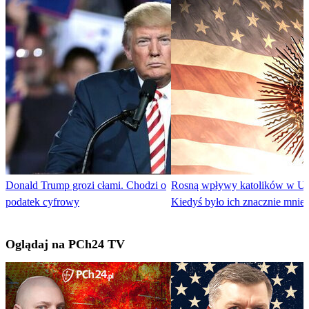
Donald Trump grozi cłami. Chodzi o
Rosną wpływy katolików w U
podatek cyfrowy
Kiedyś było ich znacznie mniej
Oglądaj na PCh24 TV