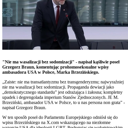
"Nie ma wasalizacji bez sodomizacji" - napisał kąśliwie poseł
Grzegorz Braun, komentując prohomoseksualne wpisy
ambasadora USA w Polsce, Marka Brzezińskiego.
„Zaiste: nie ma transatlantyzmu bez transgenderyzmu; najwyraźniej
nie ma wasalizacji bez sodomizacji. Propaganda dewiacji jako
„demokratycznego standardu” jest odrażająca i żałosna; kompletny
upadek i degrengolada imperium Stanów Zjednoczonych. JE M.
Brzeziński, ambasador USA w Polsce, to u nas persona non grata” -
napisał Grzegorz Braun.
W ten sposób poseł do Parlamentu Europejskiego odniósł się do
wpisu Brzezińskiego na X.com wskazującego na niezłomne
wsparcie USA dla ideologii LGBT. Posługując się wokeistowskim,