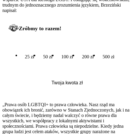
trudnym do jednoznacznego zrozumienia językiem, Brzeziński
napisał:
Zróbmy to razem!
25 zł
50 zł
100 zł
200 zł
500 zł
„Prawa osób LGBTQI+ to prawa człowieka. Nasz rząd ma
obowiązek ich bronić, zarówno w Stanach Zjednoczonych, jak i na
całym świecie, i będziemy nadal walczyć o równe prawa dla
wszystkich, we współpracy z lokalnymi aktywistami i
społecznościami. Prawa człowieka są niepodzielne. Kiedy jedna
grupa ludzi jest celem ataków, wszystkie grupy narażone na