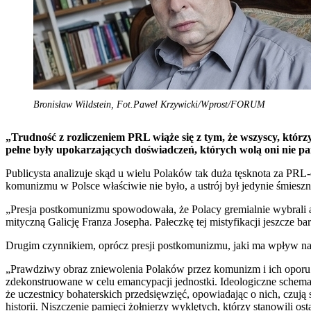
Bronisław Wildstein, Fot.Pawel Krzywicki/Wprost/FORUM
„Trudność z rozliczeniem PRL wiąże się z tym, że wszyscy, którzy
pełne były upokarzających doświadczeń, których wolą oni nie pa
Publicysta analizuje skąd u wielu Polaków tak duża tęsknota za PRL-
komunizmu w Polsce właściwie nie było, a ustrój był jedynie śmiesz
„Presja postkomunizmu spowodowała, że Polacy gremialnie wybrali amn
mityczną Galicję Franza Josepha. Pałeczkę tej mistyfikacji jeszcze ba
Drugim czynnikiem, oprócz presji postkomunizmu, jaki ma wpływ na tak
„Prawdziwy obraz zniewolenia Polaków przez komunizm i ich oporu w 
zdekonstruowane w celu emancypacji jednostki. Ideologiczne schematy
że uczestnicy bohaterskich przedsięwzięć, opowiadając o nich, czu
historii. Niszczenie pamięci żołnierzy wyklętych, którzy stanowili 