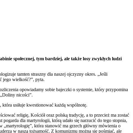
binie społecznej, tym bardziej, ale także losy zwykłych ludzi
gizuje tamten straszny dla naszej ojczyzny okres. „Jeśli
 jego wielkość?”, pyta.
rozliczenia opowiadamy sobie bajeczki o systemie, który przypomina
 „Doliny nicości”.
a, która usiłuje kwestionować każdą wspólnotę.
wać religię, Kościół oraz polską tradycję, a to przecież ma zostać
pogarda dla martyrologii, którą udało się narzucić do tego stopnia,
 w „martyrologię”, która stanowić ma grzech główny mówienia o
óra uderza w naszą tożsamość. Z komunizmu można się pośmiać, ale