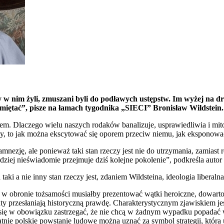
 w nim żyli, zmuszani byli do podławych ustępstw. Im wyżej na dra
miętać”, pisze na łamach tygodnika „SIECI” Bronisław Wildstein.
em. Dlaczego wielu naszych rodaków banalizuje, usprawiedliwia i mitolo
ny, to jak można ekscytować się oporem przeciw niemu, jak eksponować
ezję, ale ponieważ taki stan rzeczy jest nie do utrzymania, zamiast 
rdziej nieświadomie przejmuje dziś kolejne pokolenie”, podkreśla autor
i a nie inny stan rzeczy jest, zdaniem Wildsteina, ideologia liberaln
obronie tożsamości musiałby prezentować wątki heroiczne, dowartościo
 przesłaniają historyczną prawdę. Charakterystycznym zjawiskiem jest 
ją się w obowiązku zastrzegać, że nie chcą w żadnym wypadku popadać
ostatnie polskie powstanie ludowe można uznać za symbol strategii, kt