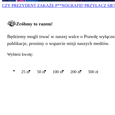
CZY PREZYDENT ZAKAŻE P**NOGRAFII? PRZYŁĄCZ SIĘ!
Zróbmy to razem!
Będziemy mogli trwać w naszej walce o Prawdę wyłącznie
publikacje, prosimy o wsparcie misji naszych mediów.
Wybierz kwotę:
25 zł
50 zł
100 zł
200 zł
500 zł