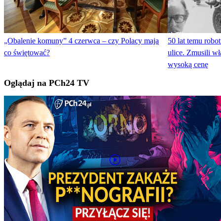
„Obalenie komuny” 4 czerwca – czy Polacy mają
50 lat temu robo
co świętować?
ulice. Zmusili wł
wysoką cenę
Oglądaj na PCh24 TV